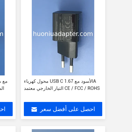
محول كهرباء USB C الأسود مع 1.67A
التيار الخارجي معتمد CE / FCC / ROHS
احصل على أفضل سعر
اح