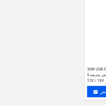
30W USB إمداد الطاقة PD محول مع
حماية فوق الجهد سفر صديقة 5V / 9V /
12V / 15V
عر