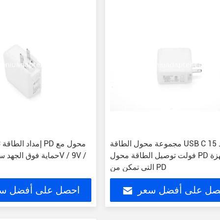
مجموعة محول الطاقة USB C الأسود 15
 C
فولت توصيل الطاقة محول PD للأجهزة
التي تمكن من PD
صل على أفضل سعر
احصل على أفضل س