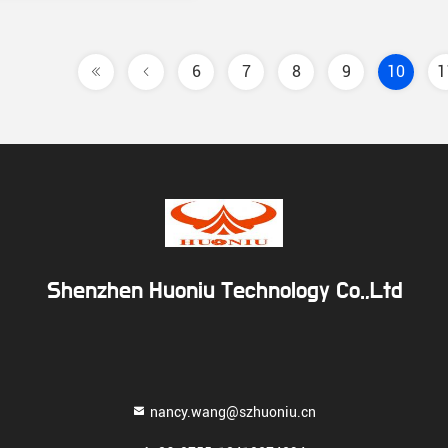
6
7
8
9
10
1
Shenzhen Huoniu Technology Co.,Ltd
nancy.wang@szhuoniu.cn