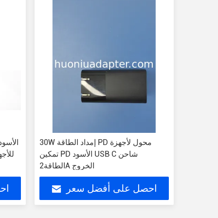
30W إمداد الطاقة PD محول لأجهزة
تمكين PD الأسود USB C شاحن
الطاقة2A الخروج
احصل على أفضل سعر
اح