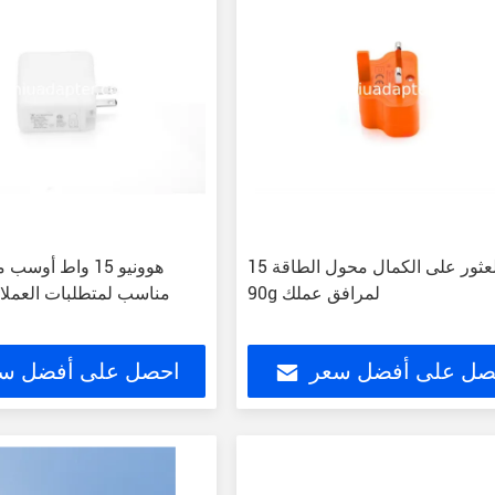
العثور على الكمال محول الطاقة 15W
هوونيو 15 واط أ
90g لمرافق عملك
مناسب لمتطلبات العملاء
صل على أفضل سعر
احصل على أفضل س