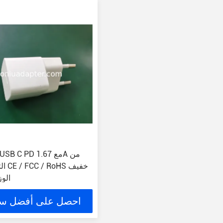
التيا
الوزن .2
احصل على أفضل س