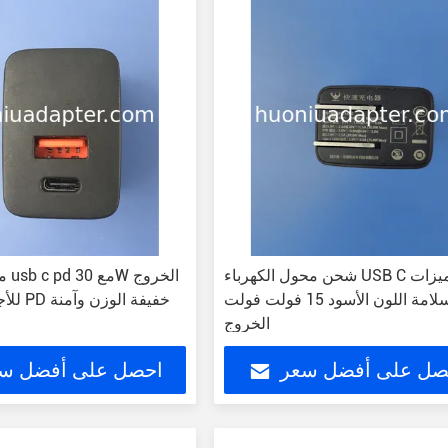
شحن محول الكهرباء USB C مع ميزات
محو
السلامة اللون الأسود 15 فولت فولت
للأجهزة المفعلة PD خفيفة الوزن وآمنة
الخروج
صل على أفضل سعر
احصل على أفضل س