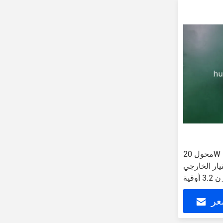
محول 20W USB C PD مع 1.67A من
ر الخارجي CE / FCC / RoHS خفيف
3 أوقية
عر