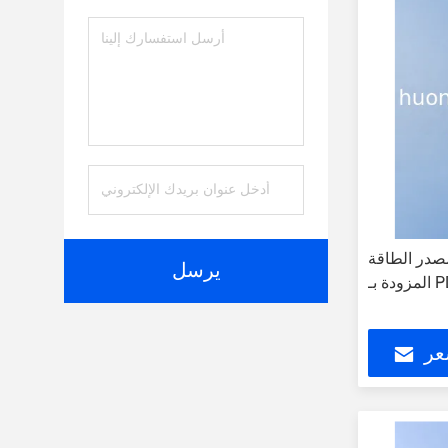
ر الطاقة USB Pd Adapter للأجهزة
يرسل
عر