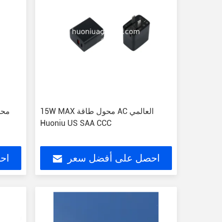
15W MAX محول طاقة AC العالمي
محو
Huoniu US SAA CCC
احصل على أفضل سعر
اح