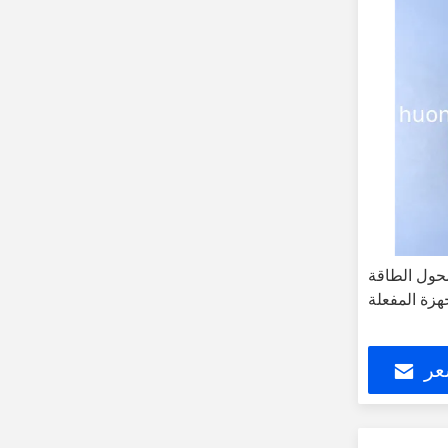
ل الطاقة usb c pd مع 30W الخروج
عر