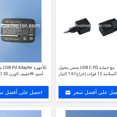
شحن محول USB C PD مع حماية
مصد
السلامة 12 فولت إخراج1.67 التيار
المزودة بـ PD خفيف الوزن 30W أسود
صل على أفضل سعر
احصل على أفضل س