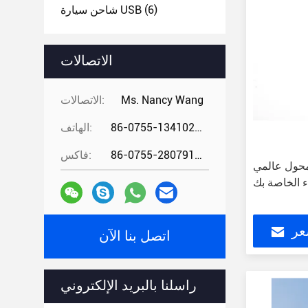
(6)
شاحن سيارة USB
الاتصالات
Ms. Nancy Wang
الاتصالات:
86-0755-13410274294
الهاتف:
86-0755-28079166
فاكس:
وسب محول عالمي
 الخاصة بك
عر
اتصل بنا الآن
راسلنا بالبريد الإلكتروني