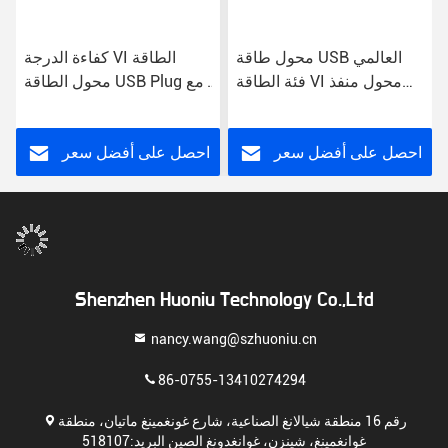
محول طاقة USB العالمي
كفاءة الدرجة VI الطاقة
فئة الطاقة VI محول منفذ
محول الطاقة USB Plug مع
وصلة الجدار
مدخل AC للاستخدام العالمي
احصل على أفضل سعر
احصل على أفضل سعر
Shenzhen Huoniu Technology Co.,Ltd
nancy.wang@szhuoniu.cn
86-0755-13410274294
رقم 16 منطقة شيالانغ الصناعية، شارع غونغمينغ ماتيان، منطقة
غوانغمينغ، شينزن، غوانغدونغ الصين البريد:518107