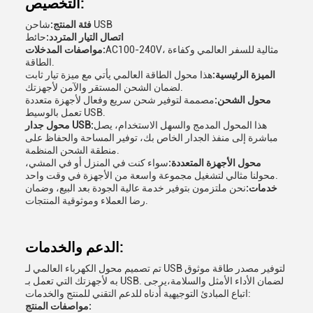
التخصيص:
شاحن USB
فئة المنتج:
اتصال التيار المتردد:
حائط
AC100-240V، مثالية للسفر العالمي وكفاءة
مواصفات المدخلات:
الطاقة.
الميزة الرئيسية:
هذا محول الطاقة العالمي يأتي مع ميزة تيار ثابت
لضمان الشحن المستقر والآمن لأجهزتك.
محول الشحن:
مصممة لتوفير شحن سريع وفعال لأجهزة متعددة
تعمل بالوسيط USB.
هذا المحول المدمج والسهل الاستخدام، يصل
محول جدار USB:
مباشرة إلى منفذ الجدار الخاص بك، توفير المساحة والحفاظ على
منطقة الشحن المنظمة.
محول الأجهزة المتعددة:
سواء كنت في المنزل أو في المشي،
محولنا مثالي لتشغيل مجموعة واسعة من الأجهزة في وقت واحد.
خدمات:
نحن ملتزمون بتوفير خدمة عالية الجودة بعد البيع، وضمان
رضا العملاء وموثوقية المنتجات.
الدعم والخدمات:
تم تصميم محول الكهرباء العالمي لـ USB لتوفير مصدر طاقة موثوق
به لأجهزتك التي تعمل بـ USB. لضمان الأداء الأمثل والسلامة،يرجى
اتباع المبادئ التوجيهية أدناه للدعم التقني للمنتج والخدمات:
مواصفات المنتج: