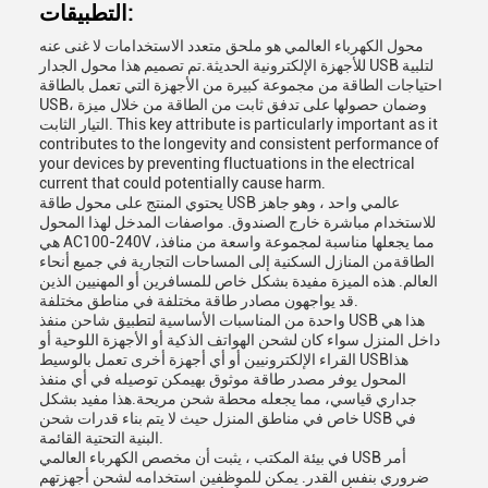
التطبيقات:
محول الكهرباء العالمي هو ملحق متعدد الاستخدامات لا غنى عنه
للأجهزة الإلكترونية الحديثة.تم تصميم هذا محول الجدار USB لتلبية
احتياجات الطاقة من مجموعة كبيرة من الأجهزة التي تعمل بالطاقة
USB، وضمان حصولها على تدفق ثابت من الطاقة من خلال ميزة
التيار الثابت. This key attribute is particularly important as it
contributes to the longevity and consistent performance of
your devices by preventing fluctuations in the electrical
current that could potentially cause harm.
يحتوي المنتج على محول طاقة USB عالمي واحد ، وهو جاهز
للاستخدام مباشرة خارج الصندوق. مواصفات المدخل لهذا المحول
هي AC100-240V ،مما يجعلها مناسبة لمجموعة واسعة من منافذ
الطاقةمن المنازل السكنية إلى المساحات التجارية في جميع أنحاء
العالم. هذه الميزة مفيدة بشكل خاص للمسافرين أو المهنيين الذين
قد يواجهون مصادر طاقة مختلفة في مناطق مختلفة.
واحدة من المناسبات الأساسية لتطبيق شاحن منفذ USB هذا هي
داخل المنزل سواء كان لشحن الهواتف الذكية أو الأجهزة اللوحية أو
القراء الإلكترونيين أو أي أجهزة أخرى تعمل بالوسيط USBهذا
المحول يوفر مصدر طاقة موثوق بهيمكن توصيله في أي منفذ
جداري قياسي، مما يجعله محطة شحن مريحة.هذا مفيد بشكل
خاص في مناطق المنزل حيث لا يتم بناء قدرات شحن USB في
البنية التحتية القائمة.
في بيئة المكتب ، يثبت أن مخصص الكهرباء العالمي USB أمر
ضروري بنفس القدر. يمكن للموظفين استخدامه لشحن أجهزتهم