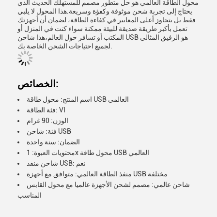
محول الطاقة العالمي هو حل متطور مصمم للمستهلك الحديث الذي
يحتاج إلى تجربة شحن موثوقة وكفؤة وسريعة.هذا المحول لا يلبي
فقط بل يتجاوز أعلى المعايير في كفاءة الطاقة، لضمان أن أجهزتك
تعمل بأكبر طريقة صديقة للبيئة ممكنة سواء كنت في المنزل أو
المكتب أو تسافر حول العالم،هذا شاحن USB هو الرفيق المثالي
لجميع احتياجات الشحن الخاصة بك.
الخصائص:
اسم المنتج: محول طاقة USB العالمي
فئة الطاقة: VI
الوزن: 90 غرام
فئة: شاحن USB
الضمان: سنة واحدة
محتويات العبوة: 1x محول طاقة USB العالمي
شاحن منفذ USB: نعم
منفذ الطاقة العالمي: متوافق مع أجهزة USB مختلفة
شاحن عالمي: مصمم لشحن الأجهزة عالميا مع محول القابس
المناسب