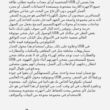
الشخصية أو أي معدات مكتبية تتطلب طاقة USB.هذا يضمن أن
جميع الأجهزة اللازمة مشحونة ومستعدة لاجتماعات العمل، أو مجرد
العمل اليومي دون الإزعاج من البحث عن شاحن متوافق.
المسافرين سيجدون أن محول الكهرباء العالمي هو ضرورية للسفر.
لأنه يدعم مجموعة واسعة من الجهد المدخل،تحديد الحاجة إلى حمل
شاحنات متعددة أو محولات الجهدالتصميم المدمج يجعل من السهل
حزمة وحمل، وتوفير راحة البال التي سوف يكون لديك دائما
الوصول إلى خيار شحن موثوقة USB بغض النظر عن مكانك في
العالم،شعبية خاصة في الأسواق مثل اليابان حيث التوافق
التكنولوجي والموثوقية قيمة عالية.
وعلاوة على ذلك، يمكن استخدام هذا محول الجدار USB في
سيناريوهات مختلفة مثل في المقاهي والمكتبات والمطارات
والقطارات حيث توجد منافذ كهرباء ولكن قد لا تقدم منافذ شحن
USB.يسمح للمستخدمين بشحن أجهزتهم أثناء تناول القهوة، في
انتظار رحلتهم، أو الذهاب إلى العمل، وضمان أنهم يبقون متصلين
ومدفوعين طوال اليوم.
مع ضمان لمدة سنة واحدة، يمكن للمستهلكين أن يثقوا في جودة
وموثوقية محول الكهرباء العالمي USB.ورفيقاً لك في السفر، وجسر
لضمان تكنولوجيا الخاص بك هو دائما في متناول اليد، مشحونة
وجاهزة للذهاب في أي وقت كنت.من الواضح أن هذا الشاحن هو حل
شامل لأي شخص يبحث للحفاظ على أجهزته مشحونة ومستعدة
للاستخدام في مجموعة متنوعة من البيئات والمواقف.