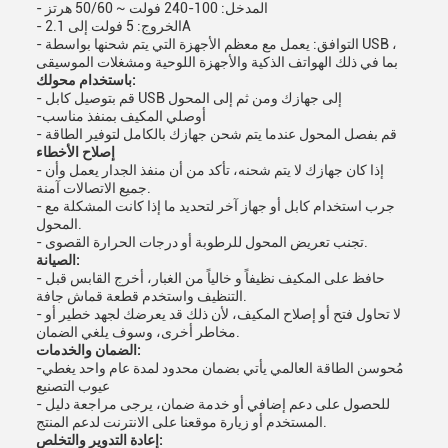
- المدخل: 100-240 فولت ~ 50/60 هرتز
- الخروج: 5 فولت إلى 2.1A
- التوافق: يعمل مع معظم الأجهزة التي يتم شحنها بواسطة USB ،
بما في ذلك الهواتف الذكية والأجهزة اللوحية ومشغلات الموسيقى
باستخدام محولك:
- قم بتوصيل كابل USB إلى جهازك ومن ثم إلى المحول
-أوصلي المكيف بمنفذ مناسب
- قم بفصل المحول عندما يتم شحن جهازك بالكامل لتوفير الطاقة
إصلاح الأخطاء
- إذا كان جهازك لا يتم شحنه، تأكد من أن منفذ الجدار يعمل وأن
جميع الاتصالات آمنة.
- جرب استخدام كابل أو جهاز آخر لتحديد ما إذا كانت المشكلة مع
المحول.
- تجنب تعريض المحول للرطوبة أو درجات الحرارة القصوى.
الصيانة:
- حافظ على المكيف نظيفاً و خالياً من الغبار، أخرج القابس قبل
التنظيف واستخدم قطعة قماش جافة.
- لا تحاول فتح أو إصلاح المكيف، لأن ذلك قد يعرضك لجهد خطير أو
مخاطر أخرى، وسوف يلغي الضمان.
الضمان والخدمات:
-مُحوسن الطاقة العالمي يأتي بضمان محدود لمدة عام واحد يغطي
عيوب التصنيع
- للحصول على دعم إضافي أو خدمة ضمان، يرجى مراجعة دليل
المستخدم أو زيارة موقعنا على الانترنت لدعم المنتج.
إعادة التدوير والتخلص: