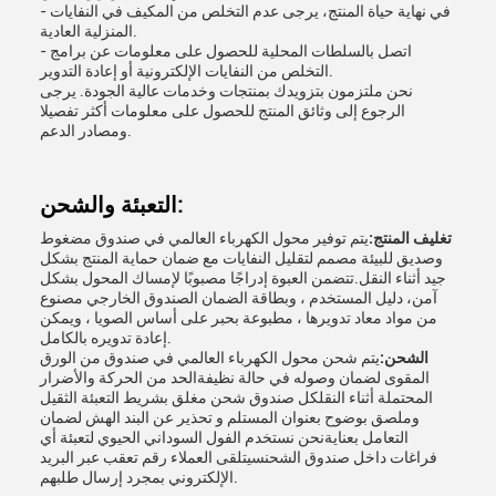
- في نهاية حياة المنتج، يرجى عدم التخلص من المكيف في النفايات
المنزلية العادية.
- اتصل بالسلطات المحلية للحصول على معلومات عن برامج
التخلص من النفايات الإلكترونية أو إعادة التدوير.
نحن ملتزمون بتزويدك بمنتجات وخدمات عالية الجودة. يرجى
الرجوع إلى وثائق المنتج للحصول على معلومات أكثر تفصيلا
ومصادر الدعم.
التعبئة والشحن:
تغليف المنتج:
يتم توفير محول الكهرباء العالمي في صندوق مضغوط
وصديق للبيئة مصمم لتقليل النفايات مع ضمان حماية المنتج بشكل
جيد أثناء النقل.تتضمن العبوة إدراجًا مصبوبًا لإمساك المحول بشكل
آمن، دليل المستخدم ، وبطاقة الضمان الصندوق الخارجي مصنوع
من مواد معاد تدويرها ، مطبوعة بحبر على أساس الصويا ، ويمكن
إعادة تدويره بالكامل.
الشحن:
يتم شحن محول الكهرباء العالمي في صندوق من الورق
المقوى لضمان وصوله في حالة نظيفةالحد من الحركة والأضرار
المحتملة أثناء النقلكل صندوق شحن مغلق بشريط التعبئة الثقيل
وملصق بوضوح بعنوان المستلم و تحذير عن البند الهش لضمان
التعامل بعنايةنحن نستخدم الفول السوداني الحيوي لتعبئة أي
فراغات داخل صندوق الشحنسيتلقى العملاء رقم تعقب عبر البريد
الإلكتروني بمجرد إرسال طلبهم.