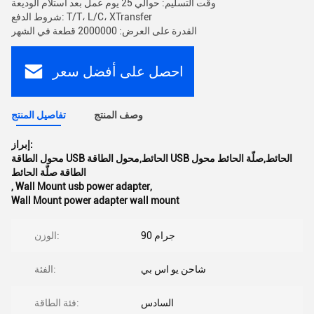
وقت التسليم: حوالي 25 يوم عمل بعد استلام الوديعة
شروط الدفع: T/T، L/C، XTransfer
القدرة على العرض: 2000000 قطعة في الشهر
احصل على أفضل سعر
وصف المنتج
تفاصيل المنتج
إبراز:
محول الطاقة USB الحائط,محول الطاقة USB الحائط,صلّة الحائط محول
الطاقة صلّة الحائط
,
Wall Mount usb power adapter
,
Wall Mount power adapter wall mount
90 جرام
الوزن:
شاحن يو اس بي
الفئة:
السادس
فئة الطاقة: