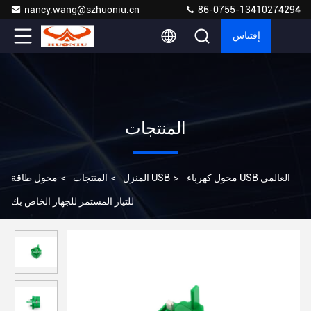
nancy.wang@szhuoniu.cn
86-0755-13410274294
إقتباس
المنتجات
محول كهرباء USB العالمي
>
محول طاقة USB
المنزل
>
المنتجات
>
للتيار المستمر للجهاز الخاص بك