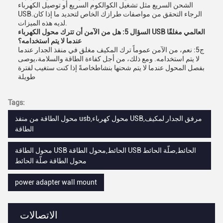
الشحن السريع مثل تشغيل الكوالكوم السريع أو توصيل الكهرباء
USB.الرجاء التحقق من مواصفات طرازك الخاص لتحديد ما إذا كان
لديه هذه الميزات.
السؤال 5: هل من الآمن أن تترك محول الكهرباء USB العالمي مغلقًا
عندما لا يتم استخدامه؟
ج5: نعم، من الآمن عموماً ترك المكيف مغلق في منفذ الجدار عندما
لا يتم استخدامه. ومع ذلك، من أجل كفاءة الطاقة والسلامة،يوصى
بفصل المحول عندما لا يتم شحنها بنشاطخاصةً إذا كنت ستغيب لفترة
طويلة
Tags:
محول الطاقة من منفذ usb,محول كهرباء USB,مرفق الجدار لمكيف
الطاقة
محول الطاقة USB الحائط,محول الطاقة USB الحائط,صلّة الحائط
محول الطاقة صلّة الحائط
power adapter wall mount
الاتصالات