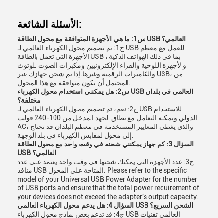
الأسئلة الشائعة:
س1: ما هي الأجهزة المتوافقة مع محول الطاقة USB العالمي؟
ج1: تم تصميم محول الكهرباء العالمي لـ USB للعمل مع معظم
الأجهزة التي تعمل بالطاقة USB ، بما في ذلك الهواتف الذكية
والأجهزة اللوحية والقراء الإلكترونيين ومكبرات الصوت بلوتوث
والكاميرات الرقمية وغيرها.إذا تم شحن جهازك عبر USB، من
المحتمل أن تكون متوافقة مع هذا المحول.
س2: هل يمكنني استخدام محول الكهرباء USB العالمي في بلدان
مختلفة؟
ج2: نعم، تم تصميم محول الكهرباء العالمي لـ USB للاستخدام
الدولي ويمكنه التعامل مع نطاق الجهد المدخل من 100-240 فولت
AC، والذي يغطي المعايير المستخدمة في معظم البلدان.قد تحتاج
إلى محول لمقابس الكهرباء في بلد الوجهة.
السؤال 3: كم جهاز يمكنني شحنه في وقت واحد مع محول الطاقة
USB العالمي؟
ج3: عدد الأجهزة التي يمكنك شحنها في وقت واحد يعتمد على عدد
منافذ USB المتاحة على المحول. Please refer to the specific
model of your Universal USB Power Adapter for the number
of USB ports and ensure that the total power requirement of
your devices does not exceed the adapter's output capacity.
السؤال 4: هل يدعم محول الكهرباء العالمي USB الشحن السريع؟
ج4: قد تدعم بعض نماذج محول الكهرباء USB العالمي تقنيات