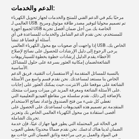
الدعم والخدمات:
مرحبًا بكم في الدعم الفني للمنتج والخدمات لجهاز تحويل الكهرباء
العالمي لـ USB. تم تصميم محولنا لتوفير مصدر طاقة موثوق ومريح
لجميع أجهزة USB الخاصة بك.من أجل ضمان أفضل تجربة
للمستخدم، نحن نقدم الدعم الشامل والخدمات للمساعدة في أي
أسئلة أو قضايا قد تنشأ.
إذا واجهت أي صعوبات مع محول الكهرباء العالمي USB الخاص بك،
يرجى الرجوع إلى دليل الإرشادات للحصول على نصائح لإصلاح
الأخطاء.يقدم الدليل إرشادات خطوة بخطوة للسيناريوهات
الشائعةلضمان إمكانية العثور بسرعة على حلول للمشاكل
الأساسية.
بالنسبة للمسائل المتقدمة أو الاستفسارات التقنية، فريق الدعم
الخاص بنا مستعد لمساعدتك. نحن نقدم قسم واسع من الأسئلة
الشائعة على موقعنا على الانترنت،حيث يمكنك العثور على إجابات
على الأسئلة الشائعة ومعرفة المزيد عن ميزات وميزات منتجك.
بالإضافة إلى ذلك، نقدم سلسلة من مقاطع الفيديو التعليمية التي
تغطي كل شيء من فتح الصندوق وإعداد نصائح الاستخدام
المتقدمة.تم تصميم هذه الفيديوهات لمساعدتك على الحصول على
أقصى استفادة من محول الكهرباء العالمي الخاص بك وتعزيز
تجربتك الشاملة.
في الحالة غير المحتملة التي يطور فيها جهازك عيبًا، فإن خدمة
الضمان لدينا هناك لدعمك. نحن نقدم ضمانًا محدودًا يغطي العيوب
في المواد والعمل.يرجى مراجعة وثائق الضمان التي جاءت مع