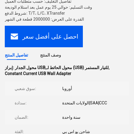
تفاصيل التغليف: حسب متطلبات العميل
وقت التسليم: حوالي 25 يوم عمل بعد استلام الوديعة
شروط الدفع: T/T، L/C، XTransfer
القدرة على العرض: 2000000 قطعة في الشهر
احصل على أفضل سعر
وصف المنتج
تفاصيل المنتج
,
محول الجدار USB,محول الحائط لـ (USB) للتيار المستمر
إبراز:
Constant Current USB Wall Adapter
أوروبا
سوق شعبي:
الولايات المتحدة|SAA|CCC
سدادة:
سنة واحدة
الضمان:
شاحن يو اس بي
الفئة: