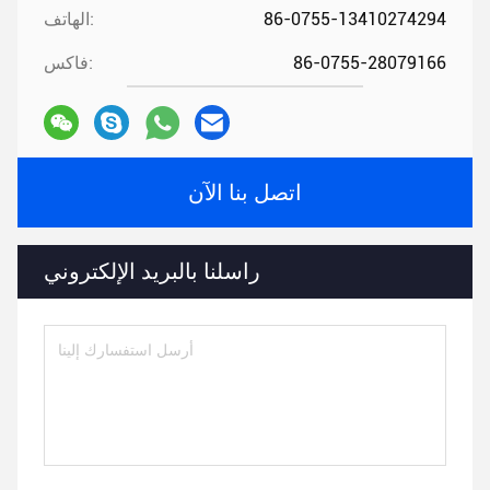
86-0755-13410274294
الهاتف:
86-0755-28079166
فاكس:
اتصل بنا الآن
راسلنا بالبريد الإلكتروني