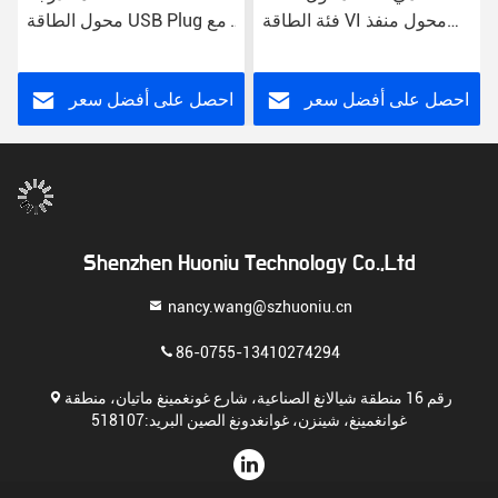
فئة الطاقة VI محول منفذ
محول الطاقة USB Plug مع
وصلة الجدار
مدخل AC للاستخدام العالمي
احصل على أفضل سعر
احصل على أفضل سعر
Shenzhen Huoniu Technology Co.,Ltd
nancy.wang@szhuoniu.cn
86-0755-13410274294
رقم 16 منطقة شيالانغ الصناعية، شارع غونغمينغ ماتيان، منطقة
غوانغمينغ، شينزن، غوانغدونغ الصين البريد:518107