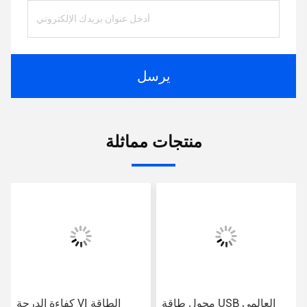
يرسل
منتجات مماثلة
محول طاقة USB العالمي
كفاءة الدرجة VI الطاقة