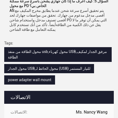
السؤال 5: كيف أعرف ما إذا كان جهازي يشحن بأسرع سرعة ممكنة
مع محول PD الخاص بي؟
يتم تحقيق أسرع سرعة شحن عندما يطابق مخرج المكيف مع
A5:
أقصى مدخل مدعوم من جهازك. تحقق من مواصفات جهازك لحد
أقصى تصنيف مدخل،واستخدام شاحن PD التي يمكن أن توفر ما لا
يقل عن ذلك الكمية من الطاقةأيضاً، تأكد من أنك تستخدم كابل
يمكنه التعامل مع طاقة الشاحن
Tags:
محول الطاقة من منفذ usb,محول كهرباء USB,مرفق الجدار لمكيف
الطاقة
محول الجدار USB,محول الحائط لـ (USB) للتيار المستمر
power adapter wall mount
الاتصالات
Ms. Nancy Wang
الاتصالات: