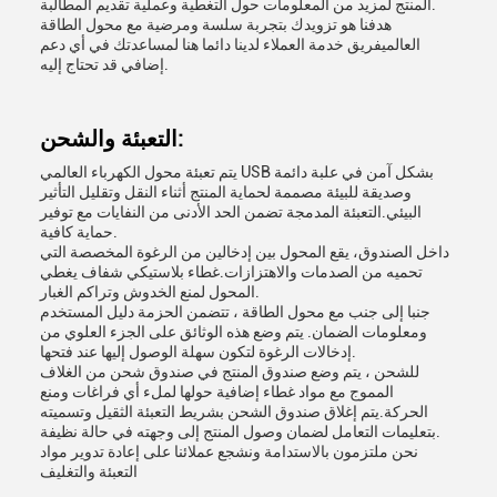
المنتج لمزيد من المعلومات حول التغطية وعملية تقديم المطالبة.
هدفنا هو تزويدك بتجربة سلسة ومرضية مع محول الطاقة
العالميفريق خدمة العملاء لدينا دائما هنا لمساعدتك في أي دعم
إضافي قد تحتاج إليه.
التعبئة والشحن:
يتم تعبئة محول الكهرباء العالمي USB بشكل آمن في علبة دائمة
وصديقة للبيئة مصممة لحماية المنتج أثناء النقل وتقليل التأثير
البيئي.التعبئة المدمجة تضمن الحد الأدنى من النفايات مع توفير
حماية كافية.
داخل الصندوق، يقع المحول بين إدخالين من الرغوة المخصصة التي
تحميه من الصدمات والاهتزازات.غطاء بلاستيكي شفاف يغطي
المحول لمنع الخدوش وتراكم الغبار.
جنبا إلى جنب مع محول الطاقة ، تتضمن الحزمة دليل المستخدم
ومعلومات الضمان. يتم وضع هذه الوثائق على الجزء العلوي من
إدخالات الرغوة لتكون سهلة الوصول إليها عند فتحها.
للشحن ، يتم وضع صندوق المنتج في صندوق شحن من الغلاف
المموج مع مواد غطاء إضافية حولها لملء أي فراغات ومنع
الحركة.يتم إغلاق صندوق الشحن بشريط التعبئة الثقيل وتسميته
بتعليمات التعامل لضمان وصول المنتج إلى وجهته في حالة نظيفة.
نحن ملتزمون بالاستدامة ونشجع عملائنا على إعادة تدوير مواد
التعبئة والتغليف