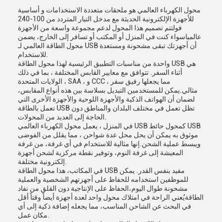
محول الكهرباء العالمي هو ملحقات متعددة الاستخدامات و أساسية
للأجهزة الإلكترونية الحديثة مع مدخل التيار المتردد من 100-240
فولتتم تصميم هذا المحول لدعم مجموعة واسعة من الأجهزة
عالمياسواء كنت في المنزل أو المكتب أو تسافر إلى الخارج، يضمن
محول الطاقة العالمي لـ USB أن أجهزتك تبقى مشحونة ومستعدة
للاستخدام.
واحدة من مناسبات التطبيق الرئيسية لهذا محول الطاقة USB هي
أثناء السفر. تتوافق مع معايير القابس المختلفة ، بما في ذلك
الولايات المتحدة ، SAA ، و CCC ، مما يجعلها رفيق سفر
مثالي.يمكن للمستخدمين التبديل بسلاسة بين هذه أنواع المقابس،
لضمان أن الهواتف الذكية والأجهزة اللوحية والأجهزة الأخرى التي
تعمل بالطاقة USB تظل تعمل في مختلف البلدان والمناطق دون
الحاجة إلى العديد من المحولات.
في المنزل ، يعمل محول الكهرباء العالمي USB كمحول حائط USB
موثوق به يمكن أن يحل محل عدة شواحن ، مما يقلل من الفوضى
ويبسط عملية الشحن.إنها مثالية للاستخدام في أي غرفة، من غرفة
المعيشة إلى غرفة النوم، وتوفير نقطة مركزية لشحن أجهزة
إلكترونية مختلفة.
في المكاتب، هذا محول الطاقة USB مفيد بنفس القدر. يمكن
للموظفين استخدامه للحفاظ على أجهزتهم الشخصية والعملية
مشحونة طوال اليوم،الحفاظ على الإنتاجية دون القلق من نفاد
الطاقةيُعني الراحة في امتلاك محول واحد لعدة أجهزة أيضاً وقتاً أقل
في البحث عن الشاحن المناسب، مما يجعله إضافة ذكية إلى أي
مكان عمل.