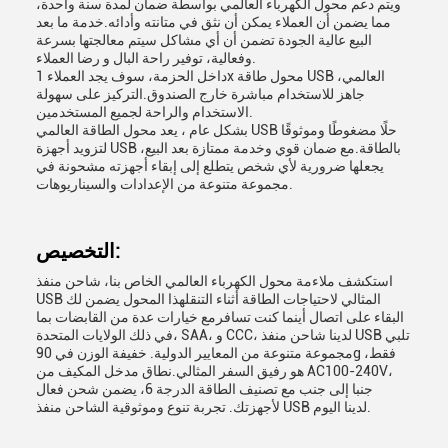
ويتم دعم محول الكهرباء العالمي بواسطة ضمان لمدة سنة واحدة،
مما يضمن أن العملاء يمكن أن نثق في متانته وأدائه.خدمة ما بعد
البيع عالية الجودة تضمن أن أي مشاكل سيتم معالجتها بسرعة
وفعالية، توفير راحة البال و رضا العملاء.
داخل الحزمة، سوف يجد العملاء 1x محول طاقة USB العالمي،
جاهز للاستخدام مباشرة خارج الصندوق.التركيز على سهولة
الاستخدام والراحة لجميع المستخدمين.
بشكل عام ، يعد محول الطاقة العالمي USB حلًا مضغوطًا وموثوقًا
لتزويد أجهزة USB بالطاقة.مع ضمان قوي وخدمة ممتازة بعد البيع،
يجعلها ضرورية لأي شخص يتطلع إلى إبقاء أجهزته مشحونة في
مجموعة متنوعة من الإعدادات والسيناريوهات.
التخصيص:
استكشف ملاءمة محول الكهرباء العالمي الخاص بنا، شاحن منفذ
USB المثالي لاحتياجات الطاقة أثناء التنقلهذا المحول يضمن لك
البقاء على اتصال أينما كنت تسافرمع خيارات عدة من القابضات بما
في ذلك الولايات المتحدة، SAA، و CCC، لدينا شاحن منفذ USB تلبي
مجموعة متنوعة من المعايير الدولية. خفيفة الوزن في 90g فقط،
هو رفيق السفر المثالي.نطاق مدخل المكيف من AC100-240V،
جنبا إلى جنب مع تصنيف الطاقة الدرجة 6، يضمن شحن فعال
لأجهزتك. تجربة تنوع وموثوقية الشاحن منفذ USB لدينا اليوم.