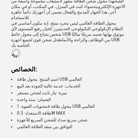
الشحنهذا محول شحن الطاقة مجهز لاستيعاب مجموعة واسعة من
الأجهزة الإلكترونيةسواء كنت في المنزل، في المكتب، أو في مكان
آخر، هذا الجهاز المدمج والفعال يضمن أن أجهزتك دائماً جاهزة
للاستخدام.
محول الطاقة العالمي ليس مجرد منتج، إنه مكون أساسي في
النظام الإيكولوجي التكنولوجي الحديثيبرز كخيار رفيع المستوى لأي
شخص يحتاج إلى محول حائط USB موثوق بهإنها تجسد مزيجًا مثاليًا
من الوظائف والراحة والأنماطحل شحن قوي لجميع أجهزة USB
الخاصة بك.
الخصائص:
اسم المنتج: محول طاقة USB العالمي
الخدمات: خدمة عالية الجودة بعد البيع
ميزة: تيار ثابت لشحن مستقر
الضمان: سنة واحدة
محتويات العبوة: 1x محول طاقة USB العالمي
طاقة الاستعداد: 0.3W MAX
شحن سريع سداد للشحن السريع للأجهزة
التوافق بين منفذ الطاقة العالمي