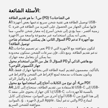
الأسئلة الشائعة:
س1: ما هو تقديم الطاقة (PD) في الشاحنات؟
توصيل الطاقة هي تقنية شحن سريع تدعمها بعض أجهزة USB-
A1:
C. فإنها تمكن الجهاز من الحصول على المزيد من الطاقة في فترة
زمنية أقصر ، مما يؤدي إلى شحن أسرع.إنه معيار شحن عالمي، مما
يعني أنه يمكن استخدامه عبر مجموعة واسعة من الأجهزة.
السؤال الثاني: هل يمكنني استخدام شاحن PD مع أجهزة لا تدعم
توصيل الطاقة؟
نعم، تم تصميم شاحنات PD لتكون متوافقة مع الأجهزة التي لا
A2:
تدعم تقديم الطاقة. ومع ذلك، فإن سرعات الشحن ستكون محدودة
بما يمكن أن يتعامل معه جهازك.
السؤال 3: هل من الآمن استخدام محول PD مع هاتفي الذكي أو
جهاز الكمبيوتر اللوحي؟
بالتأكيد، مصممون لتقديم كمية الطاقة التي يحتاجها جهازك فقط،
A3:
ويأتون بضمانات مدمجة لمنع الإفراط في الشحن والإفراط في
الحرارة والتيار الزائد.
س4: أي نوع من الكابلات أحتاج إلى استخدامها مع محول PD؟
للاستفادة من تقديم الطاقة، ستحتاج إلى كابل USB-C إلى USB-
A4:
C إذا كان جهازك يحتوي على منفذ USB-C. بالنسبة للأجهزة ذات
أنواع أخرى من الموانئ، ستحتاج إلى كابل USB-C إلى هذا النوع من
الموانئ،.g. ، البرق لأجهزة Apple ، والتي تدعم أيضًا PD لنماذج
متوافقة للشحن السريع.