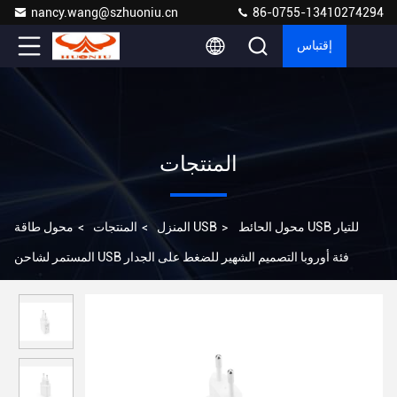
nancy.wang@szhuoniu.cn
86-0755-13410274294
إقتباس
المنتجات
محول الحائط USB للتيار
>
محول طاقة USB
المنزل
>
المنتجات
>
المستمر لشاحن USB فئة أوروبا التصميم الشهير للضغط على الجدار