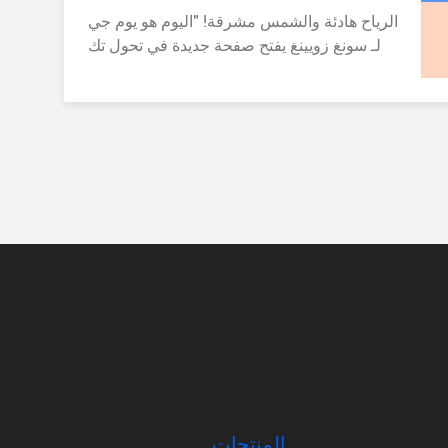
الرياح هادئة والشمس مشرقة! "اليوم هو يوم جي
د" لـ سونغ زويينغ يفتح صفحة جديدة في تحول تك
نولوجيا هونويو! في صباح يوم 28، جميع الموظف
ين الوسطى والعالي المستوى من شركة شينزن
هونويو للتكنولوجيا المحدودةوجميع أعضاء قسم ا
لتسويق عقدوا اجتماع تعريف لنظام حوافز الأسه
م في قاعة باومينغ شينغهوي هولضيوف مجموع
ة "هواى" (تشين تشو) وغيرهم من الضيوف جاءو
ا أيضاً للإرشاد في بداية المؤتمر، ألقى السيد ه
ي وين، رئيس شركة "هونيو" للتكنولوجيا، خطابًا
عاطفيًا، يتذكر الماضي ويتطلع إلى المستقبل!قيا
دة جميع الموظفين للقول بشكل جماعي ثقافة ال
شركة من تكنولوجيا هونويو: مهمة الشركة: لخ
لق الطاقة عالية الجودة، خلق حياة أفضل! رؤية
الشركة: أن تصبح أكثر مصنعي مصادر الطاقة م
وثوقة! القيم الأساسية للشركة: العملاء أولاً، وال
جودة الموجهة؛ التقدم المهني، والنزاهة والفوز-ال
فوز! مباشرة بعد مجموعة هواوي، أوضح السيد
المنتجات