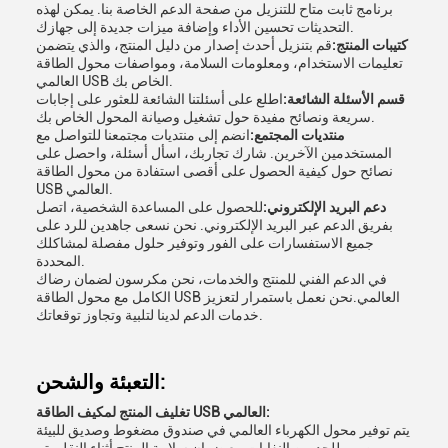
برنامج ثابت متاح للتنزيل من صفحة الدعم الخاصة بنا. يمكن لهذه
التحديثات تحسين الأداء وإضافة ميزات جديدة إلى جهازك.
كتيبات المنتج:
قم بتنزيل أحدث إصدار من دليل المنتج، والذي يتضمن
تعليمات الاستخدام، ومعلومات السلامة، ومواصفات محول الطاقة
العالمي USB الخاص بك.
قسم الأسئلة الشائعة:
اطلع على أسئلتنا الشائعة للعثور على إجابات
سريعة ونصائح مفيدة حول تشغيل وصيانة المحول الخاص بك.
منتديات المجتمع:
انضم إلى منتديات مجتمعنا للتواصل مع
المستخدمين الآخرين. شارك تجاربك، اسأل أسئلة، واحصل على
نصائح حول كيفية الحصول على أقصى استفادة من محول الطاقة
USB العالمي.
دعم البريد الإلكتروني:
للحصول على المساعدة الشخصية، اتصل
بفريق الدعم عبر البريد الإلكتروني. نحن نسعى جاهدين للرد على
جميع الاستفسارات على الفور وتوفير حلول مفصلة لمشاكلك
المحددة.
في الدعم الفني للمنتج والخدمات، نحن مكرسون لضمان رضاك
الكامل مع محول الطاقة USB العالمي.نحن نعمل باستمرار لتعزيز
خدمات الدعم لدينا لتلبية وتجاوز توقعاتك.
التعبئة والشحن:
تغليف المنتج لمكيف الطاقة USB العالمي:
يتم توفير محول الكهرباء العالمي في صندوق مضغوط وصديق للبيئة