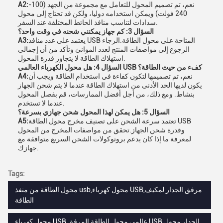
نعم، تم تصميم المحول للتعامل مع مجموعة من الجهد (100-
A2:
240 فولت) ويمكن استخدامه دوليا، ولكن قد تحتاج إلى محول
سدادات لتناسب منافذ الحائط المختلفة عند السفر.
السؤال 3: كم جهاز يمكنني شحنه في وقت واحد؟
يعتمد على عدد منافذ USB المتاحة على محول الطاقة.الرجاء
A3:
الرجوع إلى مواصفات المنتج لعدد الموانئ وتأكد من أن إجمالي
استهلاك الطاقة لا يتجاوز قدرة المحول.
السؤال 4: هل محول الكهرباء العالمي USB كفء من حيث الطاقة؟
نعم، تم تصميمها لتكون كفاءة في استخدام الطاقة ويجب أن
A4:
يكون لديها الحد الأدنى من استهلاك الطاقة عندما لا يتم شحن الجهاز
بنشاط. ومع ذلك، من أجل أفضل الممارسات، قم بفصل المحول
عندما لا تستخدم.
السؤال 5: هل يمكن لهذا المحول شحن جهازي بسرعة؟
تعتمد سرعة الشحن على تصنيف مخرج محول الطاقة USB
A5:
وقدرة شحن الجهاز.تحقق من مواصفات المخرج من المحول
لمعرفة ما إذا كان يدعم بروتوكولات الشحن السريع متوافقة مع
جهازك.
Tags:
محول الطاقة من منفذ usb,محول كهرباء USB,مرفق الجدار لمكيف
الطاقة
محول كهرباء USB عالمي,محول الطاقة المرفق USB الجدار,محول