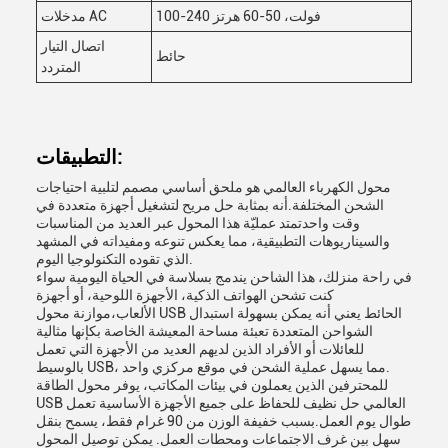
100-240 فولت، 50-60 هرتز
مدخلات AC
اتصال التيار
حائط
المتردد
التطبيقات:
محول الكهرباء العالمي هو ملحق أساسي مصمم لتلبية احتياجات
الشحن المختلفة.أنه بمثابة حل مريح لتشغيل أجهزة متعددة في
وقت واحدتمتد عمليّة هذا المحول عبر العديد من المناسبات
والسيناريوهات التطبيقية، مما يعكس تنوعه ومفيداته في المشهد
الذي تقوده التكنولوجيا اليوم.
في راحة منزلك، هذا الشاحن يندمج بسلاسة في الحياة اليومية سواء
كنت تشحن الهواتف الذكية، الأجهزة اللوحية، أو أجهزة
الألعاب،موازنة محول USB الحائط يعني أنه يمكن بسهولة استبدال
الشواحن المتعددة تعبئة مساحة المعيشة الخاصة بكإنها مثالية
للعائلات أو الأفراد الذين لديهم العديد من الأجهزة التي تعمل
بالوسيط USB، مما يسهل عملية الشحن في موقع مركزي واحد.
للمحترفين الذين يعملون في بيئات المكاتب، يوفر محول الطاقة
USB العالمي حل نظيف للحفاظ على جميع الأجهزة الأساسية تعمل
طوال يوم العمل.بسبب خفيفة الوزن من 90 غرام فقط، يسمح بنقل
سهل بين غرف الاجتماعات ومحطات العمل. يمكن توصيل المحول