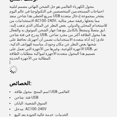
محول الكهرباء العالمي هو حل الشحن النهائي مصمم لتلبية
احتياجات المستخدمين المتخصصين في التكنولوجيا في عالم اليوم
سريع الخطى.هذا شاحن منفذ USB يفتخر بمجموعة إدخال متعددة
الاستخدامات من AC100-240V، مما يجعلها رفيقة سفر مثالية
للاستخدام المحلي والدولي. بغض النظر عن المكان الذي تذهب إليه،
ابق متصلاً ومشغلاً بالكامل مع هذا جهاز الشحن الموثوق به والفعال.
يندرج في فئة شاحن USB، هذا محول الطاقة أكثر من مجرد شاحن
عادي؛ إنه أداة متعددة الاستخدامات تضمن أن أجهزتك تحافظ على
شحنها بغض النظر عن مكان وجودك.مناسبة للهواتف الذكية،
الأجهزة اللوحية، وغيرها من الأجهزة التي تعمل على USB، تم
تصميم هذا المحول متعددة الأجهزة لمواكبة متطلبات الطاقة
المطالبة من الأجهزة الحديثة.
أ
الخصائص:
اسم المنتج: محول طاقة USB العالمي
فئة: شاحن USB
السوق الشعبية: اليابان
مدخل: AC100-240V
الخدمات: خدمة عالية الجودة بعد البيع