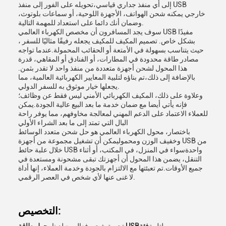
إلى أي منفذ جداري قياسي،تحويله على الفور إلى منفذ USB
خارجي يمكنه شحن الهواتف، الأجهزة اللوحية، أو سماعات بلوتوث،
وضمان أنك دائما على استعداد للمهمة التالية.
سوف يجد المسافرون أن مخصص الكهرباء العالمي USB مفيدًا
بشكل خاص. تصميم المكيف للمكيف يجعله رفيقًا مثاليًا للسفر ،
حيث يتناسب بسهولة في الأمتعة أو الحقائب المحمولة.عندما تواجه
مصادر طاقة محدودة في المطارات، أو الفنادق أو المقاهي، قدرة
هذا المحول لشحن أجهزة متعددة من منفذ واحد لا تقدر بثمن.
بالإضافة إلى ذلك،تم بناؤه لتلبية المعايير الكهربائية العالمية، مما
يجعلها خيار موثوق به للسفر الدولي.
وعلاوة على ذلك، المكيف الكهربائي الأمني ليس فقط عن وظائف؛
فإنه يأتي أيضا مع ضمان خدمة ما بعد البيع عالية الجودة.يمكن
للعملاء الاعتماد على الدعم المهني لمعالجة مخاوفهم، مما يوفر راحة
البال التي تمتد إلى ما بعد الشراء الأولي
باختصار، محول الكهرباء العالمي هو حل شحن متعدد الوسائط
وخفيف الوزن ومحموليمكن أن تشغيل مجموعة من أجهزة USB من
خلال علبة حائط USB واحدةسواء في المنزل، في المكتب، أو أثناء
التنقل، يضمن هذا المحول أن أجهزتك تبقى مشحونة ومستعدة في
جميع الأوقات.تم تعبئتها مع الالتزام بالجودة وخدمة العملاء، إنها أداة
لا غنى عنها لأي شخص في العصر الرقمي.
التخصيص: