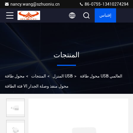
nancy.wang@szhuoniu.cn
86-0755-13410274294
إقتباس
المنتجات
محول طاقة USB العالمي
>
محول طاقة USB
المنزل
>
المنتجات
>
فئة الطاقة VI محول منفذ وصلة الجدار