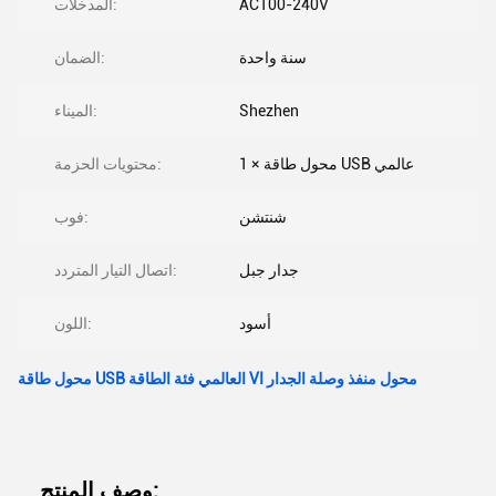
AC100-240V
المدخلات:
سنة واحدة
الضمان:
Shezhen
الميناء:
1 × محول طاقة USB عالمي
محتويات الحزمة:
شنتشن
فوب:
جدار جبل
اتصال التيار المتردد:
أسود
اللون:
محول طاقة USB العالمي فئة الطاقة VI محول منفذ وصلة الجدار
وصف المنتج: