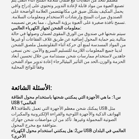
مصمم للحد من النفايات مع ضمان سلامة المنتج أثناء النقل.يتم
تصنيع العبوة من مواد قابلة لإعادة التدوير وتحتوي على إدراج واقي
يحمل المكيف بشكل ضيق في مكانهتتضمن العلامة الواضحة على
الصندوق ميزات المنتج وإرشادات الاستخدام ومعلومات السلامة.
تسمح نافذة صغيرة على العبوة برؤية المحول ، مما يعرض تصميمه.
معلومات الشحن لجهاز الكهرباء العالمي:
سيتم شحنها في صندوق من الورق المقوى لضمان وصولها في حالة
مثالية.يتم حماية المحول إضافية عن طريق غلاف الفقاعات أو غيرها
من المواد المسدسة لمنع أي حركة أثناء النقلوتشمل ملصق الشحن
لدينا جميع المعلومات اللازمة للتسليم السريع والآمن. نحن نسعى
جاهدين لاستخدام ممارسات شحن مستدامة من خلال تحسين أبعاد
الحزمة والوزن،الحد من التأثير البيئيالرجاء إعادة تدوير مواد الشحن
وفقاً للوائح المحلية
الأسئلة الشائعة:
س1: ما هي الأجهزة التي يمكنني شحنها باستخدام محول الطاقة
USB العالمي؟
يمكنك شحن معظم الأجهزة التي تعمل بالطاقة USB مثل
A1:
الهواتف الذكية والأجهزة اللوحية والقراءة الإلكترونية والمكبرات
الصوتية المحمولة وغيرها. تأكد من أن مواصفات شحن جهازك
متوافقة مع مخرج المحول.
س2: هل يمكنني استخدام محول الكهرباء USB العالمي في البلدان
الأخرى؟