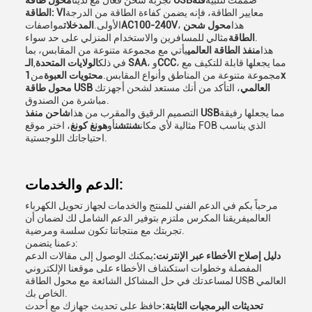
صممت لتلبية
فئة
محول طاقة USB
تجربة شحن فعال مع لدينا
معايير الطاقة، فإنه يضمن كفاءة الطاقة من الدرجة
الطاقة: VI
، هذا
محول شحن
AC100-240V
الأولى.
المدخلات
مواصفات
مثالي للمسافرين والاستخدام المنزلي على حد سواء.
الطاقة
هذا
منفذ الطاقة العالمي
يأتي مع مجموعة متنوعة من المقابس، بما
، مما يجعلها قابلة للتكيف مع
CCC
، و
الـ SAA
في ذلك
الولايات المتحدة
,
مجموعة متنوعة من المناطق وأنواع المقابس.
محتويات العبوة
من
1x
محول طاقة USB العالمي
، التأكد من أنك مستعد لشحن أجهزتك
مباشرة من الصندوق.
مما يجعلها رفيقة
شاحن منفذ USB
التصميم الرقيق والمقرب من هذا
مثالية لأي مكان
شنتشن
أو
هونغ كونغ
، اختر موقع FOB الذي يناسب
احتياجاتك اللوجستية.
الدعم والخدمات:
مرحباً بكم في الدعم الفني للمنتج والخدمات لجهاز تحويل الكهرباء
العالميفريقنا المكرس ملتزم بتوفير الدعم الشامل لك لضمان أن
تجربتك مع منتجاتنا تكون سلسة ومرضية.
دعمنا يتضمن:
دليل إصلاح الأخطاء عبر الإنترنت:
يمكنك الوصول إلى مقالات الدعم
المفصلة وخطوات استكشاف الأخطاء على موقعنا الإلكتروني
لمساعدتك في حل المشاكل الشائعة مع محول الطاقة USB العالمي
الخاص بك.
تحديثات البرمجيات الثابتة:
حافظ على تحديث جهازك مع أحدث