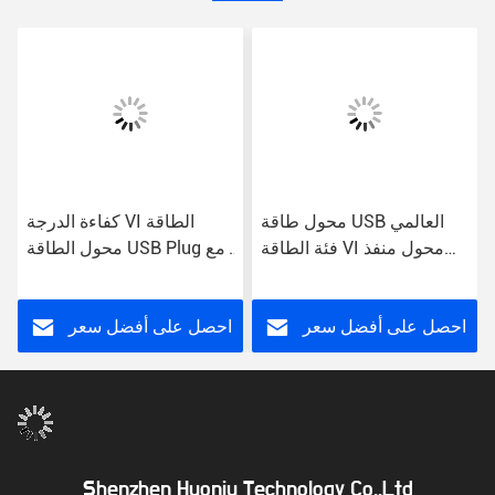
محول طاقة USB العالمي
كفاءة الدرجة VI الطاقة
فئة الطاقة VI محول منفذ
محول الطاقة USB Plug مع
وصلة الجدار
مدخل AC للاستخدام العالمي
احصل على أفضل سعر
احصل على أفضل سعر
Shenzhen Huoniu Technology Co.,Ltd