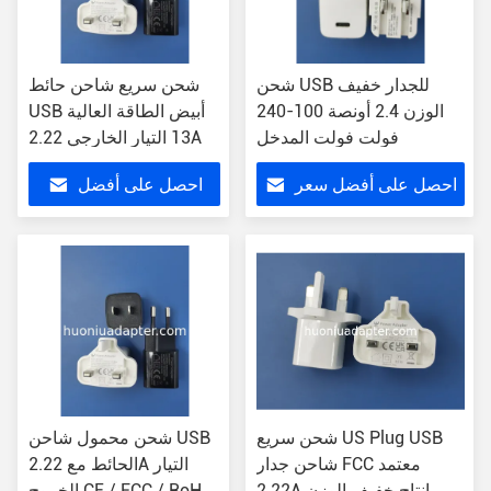
شحن USB للجدار خفيف
شحن سريع شاحن حائط
الوزن 2.4 أونصة 100-240
USB أبيض الطاقة العالية
فولت فولت المدخل
13 التيار الخارجي 2.22A
احصل على أفضل سعر
احصل على أفضل
سعر
شحن سريع US Plug USB
شحن محمول شاحن USB
شاحن جدار FCC معتمد
الحائط مع 2.22A التيار
2.22A انتاج خفيف الوزن
الخروج CE / FCC / RoHS