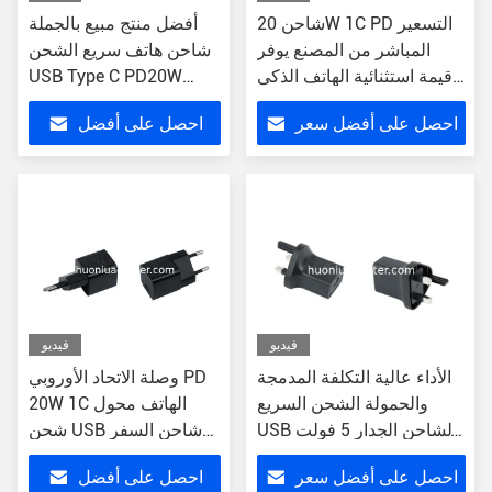
شاحن 20W 1C PD التسعير
أفضل منتج مبيع بالجملة
المباشر من المصنع يوفر
شاحن هاتف سريع الشحن
قيمة استثنائية الهاتف الذكي
USB Type C PD20W
الشحن الخاص بك وظيفة
شاحن جداري عالي الطاقة
احصل على أفضل سعر
احصل على أفضل
الشحن السريع
لجهاز iPhone 15
سعر
فيديو
فيديو
الأداء عالية التكلفة المدمجة
وصلة الاتحاد الأوروبي PD
والحمولة الشحن السريع
20W 1C الهاتف محول
USB الشاحن الجدار 5 فولت
شحن USB شاحن السفر
الخروج
PD شاحن
احصل على أفضل سعر
احصل على أفضل