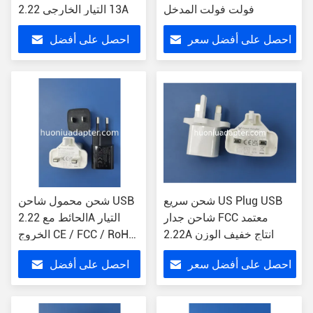
فولت فولت المدخل
13 التيار الخارجي 2.22A
احصل على أفضل سعر
احصل على أفضل
سعر
شحن سريع US Plug USB
شحن محمول شاحن USB
شاحن جدار FCC معتمد
الحائط مع 2.22A التيار
2.22A انتاج خفيف الوزن
الخروج CE / FCC / RoHS
معتمدة
احصل على أفضل سعر
احصل على أفضل
سعر