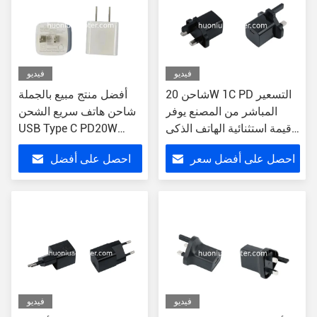
فيديو
فيديو
شاحن 20W 1C PD التسعير
أفضل منتج مبيع بالجملة
المباشر من المصنع يوفر
شاحن هاتف سريع الشحن
قيمة استثنائية الهاتف الذكي
USB Type C PD20W
الشحن الخاص بك وظيفة
شاحن جداري عالي الطاقة
احصل على أفضل سعر
احصل على أفضل
الشحن السريع
لجهاز iPhone 15
سعر
فيديو
فيديو