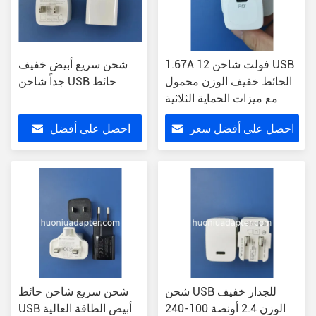
1.67A 12 فولت شاحن USB
شحن سريع أبيض خفيف
الحائط خفيف الوزن محمول
جداً شاحن USB حائط
مع ميزات الحماية الثلاثية
احصل على أفضل سعر
احصل على أفضل
سعر
شحن USB للجدار خفيف
شحن سريع شاحن حائط
الوزن 2.4 أونصة 100-240
USB أبيض الطاقة العالية