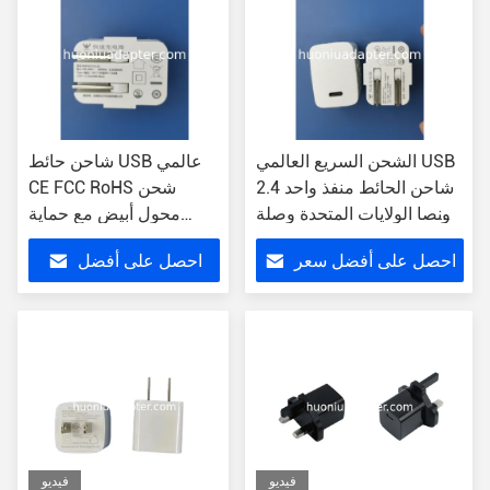
الشحن السريع العالمي USB
شاحن حائط USB عالمي
شاحن الحائط منفذ واحد 2.4
CE FCC RoHS شحن
أونصا الولايات المتحدة وصلة
محول أبيض مع حماية
مع حماية أكثر من التيار
الدائرة القصيرة
احصل على أفضل سعر
احصل على أفضل
سعر
فيديو
فيديو