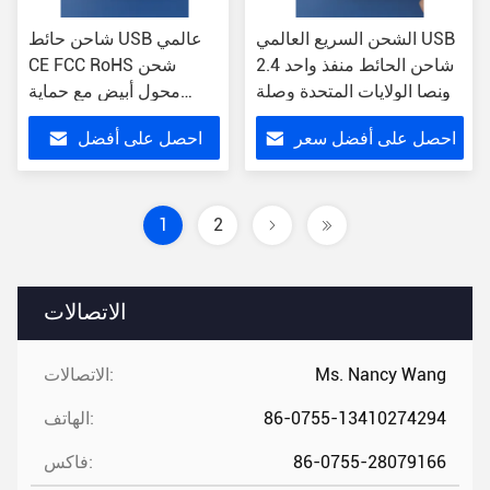
الشحن السريع العالمي USB
شاحن حائط USB عالمي
شاحن الحائط منفذ واحد 2.4
CE FCC RoHS شحن
أونصا الولايات المتحدة وصلة
محول أبيض مع حماية
مع حماية أكثر من التيار
الدائرة القصيرة
احصل على أفضل سعر
احصل على أفضل
سعر
1
2
الاتصالات
Ms. Nancy Wang
الاتصالات:
86-0755-13410274294
الهاتف:
86-0755-28079166
فاكس: