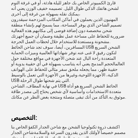
قارئ الكمبيوتر الخاص بك جاهز لليلة هادئة، أو في غرفة النوم
لشحن هاتفك الذكي طوال الليل. تصميمه خفيف الوزن يعني أنه
يمكنك نقله بسهولة من غرفة إلى أخرى،
المهنيون الذين يعملون في أماكن المكاتب المزدحمة سيقدرون
تصميم الشاحن الذي يوفر المساحة، مما يسمح لهم بإنشاء منطقة
شحن مخصصة دون إضافة فوضى إلى مكاتبهم.هذه الفعالية
ضرورية للحفاظ على مساحة عمل نظيفة وضمان أن جميع أجهزتك
مشحونة ومستعدة للاستخدام خلال لحظات العمل الحرجة.
المسافرين، أيضا، سوف تجد شاحن الحائط USB الشحن السريع
لتكون رفيق لا غنى عنه.توفر شهاداتها العالمية وميزات الحماية
المتعددة راحة البال عند شحن الأجهزة في مواقع مختلفة حول
العالمالحجم المدمج يعني أنه يتناسب بسهولة في أي حقيبة يدوية أو
حقيبة ظهر، مما يجعله ملحق سفر مثالي للحفاظ على الهواتف
الذكية، الأجهزة اللوحية،وغيرها من الأجهزة التي تعمل بالوسيط
USB التي يتم شحنها طوال الرحلة.
في نهاية المطاف، الشاحن USB الحائط الشحن السريع هو أداة
متعددة الاستخدامات وأساسية لأي شخص يحتاج إلى مصدر طاقة
موثوق به.التأكد من أنك تبقى متصلة ومنتجة بغض النظر عن مكانك.
التخصيص:
اكتشف ذروة تكنولوجيا الشحن مع شاحن الجدار الكفؤ الخاص بنا
مصمم خصيصاً لأولئك الذين يقدرون السرعة والسلامةشاحن الجدار