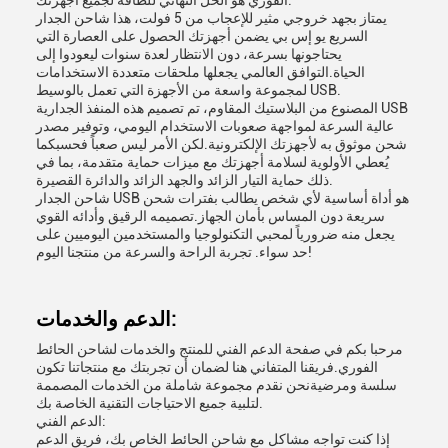
الفوري هو الحل النهائي للطاقة لجميع أجهزتك.
يمتاز بجهد خروجي مثير للإعجاب من 5 فولت، هذا شاحن الجدار
السريع يو إس بي يضمن أجهزتك الحصول على العصارة التي
يحتاجونها بسرعة، دون الانتظار لعدة سنوات ليعودوا إلى
الحياة.التوافق العالمي يجعلها ملحقات متعددة الاستخدامات
لمجموعة واسعة من الأجهزة التي تعمل بالوسيط USB.
المصنوع من البلاستيك المقاوم، تم تصميم هذه المنفذ الجدارية USB
عالية السرعة لمواجهة صعوبات الاستخدام اليومي، وتوفير مصدر
شحن موثوق به لأجهزتك الإلكترونية.لكن الأمر ليس صعباً فحسبكما
يُعطي الأولوية لسلامة أجهزتك مع ميزات حماية متقدمة، بما في
ذلك حماية التيار الزائد والجهد الزائد والدائرة القصيرة.
شاحن الجدار USB هو أداة أساسية لأي شخص يطالب بفترات شحن
سريعة دون المساس بأمان الجهاز.تصميمه الرقيق وأدائه القوي
يجعل منه ضرورياً لمحبي التكنولوجيا والمستخدمين اليوميين على
حد سواء. تجربة الراحة والسرعة من منتجنا اليوم!
الدعم والخدمات:
مرحبا بكم في صفحة الدعم الفني للمنتج والخدمات لشاحن الحائط
الفوري.فريقنا المتفاني هنا لضمان أن تجربتك مع منتجاتنا تكون
سلسة ومرضيةنحن نقدم مجموعة شاملة من الخدمات المصممة
لتلبية جميع الاحتياجات التقنية الخاصة بك.
الدعم الفني:
إذا كنت تواجه مشاكل مع شاحن الحائط الخاص بك، فريق الدعم