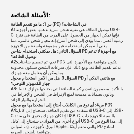
الأسئلة الشائعة:
س1: ما هو تقديم الطاقة (PD) في الشاحنات؟
توصيل الطاقة هي تقنية شحن سريع تدعمها بعض أجهزة USB-
A1:
C. فإنها تمكن الجهاز من الحصول على المزيد من الطاقة في فترة
زمنية أقصر ، مما يؤدي إلى شحن أسرع.إنه معيار شحن عالمي، مما
يعني أنه يمكن استخدامه عبر مجموعة واسعة من الأجهزة.
السؤال الثاني: هل يمكنني استخدام شاحن PD مع أجهزة لا تدعم
توصيل الطاقة؟
نعم، تم تصميم شاحنات PD لتكون متوافقة مع الأجهزة التي لا
A2:
تدعم تقديم الطاقة. ومع ذلك، فإن سرعات الشحن ستكون محدودة
بما يمكن أن يتعامل معه جهازك.
السؤال 3: هل من الآمن استخدام محول PD مع هاتفي الذكي أو
جهاز الكمبيوتر اللوحي؟
بالتأكيد، مصممون لتقديم كمية الطاقة التي يحتاجها جهازك فقط،
A3:
ويأتون بضمانات مدمجة لمنع الإفراط في الشحن والإفراط في
الحرارة والتيار الزائد.
س4: أي نوع من الكابلات أحتاج إلى استخدامها مع محول PD؟
للاستفادة من تقديم الطاقة، ستحتاج إلى كابل USB-C إلى USB-
A4:
C إذا كان جهازك يحتوي على منفذ USB-C. بالنسبة للأجهزة ذات
أنواع أخرى من الموانئ، ستحتاج إلى كابل USB-C إلى هذا النوع من
الموانئ،.g. ، البرق لأجهزة Apple ، والتي تدعم أيضًا PD لنماذج
متوافقة للشحن السريع.