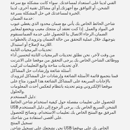
الفني لدينا على استعداد لمساعدتك. سواء كانت مشكلة مع سرعة
الشحن، أو التوافق مع أجهزتك,أو أي مشاكل تقنية أخرى، لدينا
الخبرة لمساعدتك في حل المشكلة بسرعة.
خدمة الضمان:
شاحن الحائط الخاص بك يأتي مع ضمان محدود الذي يغطي عيوب
في المواد والعمل. إذا كنت تعتقد أن منتجك معيب ويخضع لمعايير
الضمان،الرجاء الاتصال بنا للحصول على خدمة الضمانسنقوم
بتوجيهك خلال عملية التحقق من حالة الضمان وتزويدك بالخطوات
اللازمة لإصلاح أو استبدال.
تحديثات البرمجيات الثابتة:
من وقت لآخر، نحن نطلق تحديثات البرمجيات الثابتة لتحسين أداء
ووظائف الشاحن الخاص بك.يرجى التحقق من موقعنا على الانترنت
لأي تحديثات متاحة واتبع التعليمات لتركيب.
أسئلة شائعة وإرشادات حل المشاكل:
قمنا بتجميع قائمة الأسئلة الشائعة وإرشادات حل المشاكل لتزويدك
بالإجابات السريعة على المشاكل الشائعة.هذا المورد متاح على
موقعنا الإلكتروني ويتم تحديثه بانتظام لتعكس أحدث المعلومات
والحلول.
دليل المستخدم:
للحصول على تعليمات مفصلة حول كيفية استخدام شاحن الحائط
USB الشحن السريع الخاص بك، يرجى الرجوع إلى دليل المستخدم
المرفق مع المنتج الخاص بك.تعليمات الاستخدام، ونصائح للحصول
على أقصى استفادة من شاحنك.
تسجيل المنتج
نحن نشجعك على تسجيل شاحن USB الخاص بك على موقعنا