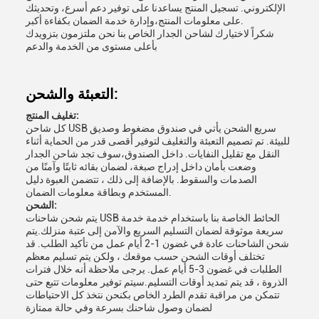
الإلكتروني. تسجيل المنتج يساعدنا على توفير دعم أسرع، وتحديثك
على معلومات المنتج،وإدارة خدمة الضمان بكفاءة أكبر.
شكراً لاختيارك لشاحن الجدار الخاص بنا نحن ملتزمون بتزويدك
بأعلى مستوى من الخدمة والدعم
التعبئة والشحن:
تغليف المنتج:
كل شاحن USB سريع الشحن يأتي في صندوق مضغوط وصديق
للبيئة. تم تصميم التعبئة والتغليف لتوفير أقصى قدر من الحماية أثناء
النقل مع تقليل النفايات. داخل الصندوق،سوف تجد شاحن الجدار
وضعت بأمان داخل إدراج صبغة، لضمان بقائه ثابتًا وآمنًا من
الصدمات والسقوط. بالإضافة إلى ذلك ، تتضمن العبوة دليل
المستخدم وبطاقة معلومات الضمان.
الشحن:
يتم شحن شاحنات USB الحائط الخاصة بنا باستخدام خدمة خدمة
سريعة موثوقة لضمان التسليم السريع والآمن إلى عتبة منزلك.يتم
شحن الشاحنات عادة في غضون 1-2 أيام عمل من تأكيد الطلب. قد
تختلف أوقات الشحن حسب موقعك ، ولكن يتم تسليم معظم
الطلبات في غضون 3-5 أيام عمل. يرجى ملاحظة أنه خلال فترات
الذروة ، قد يتم تمديد أوقات التسليم.سيتم توفير معلومات تتبع حتى
تتمكن من مراقبة تقدم الطرد الخاص بكنحن نتخذ كل الاحتياطات
لضمان وصول شاحنك بسرعة وفي حالة ممتازة