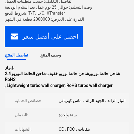
تفاصيل التغليف: حسب متطلبات العميل
وقت التسليم: حوالي 25 يوم عمل بعد استلام الوديعة
شروط الدفع: T/T، L/C، XTransfer
القدرة على العرض: 2000000 قطعة في الشهر
احصل على أفضل سعر
وصف المنتج
تفاصيل المنتج
إبراز:
2.4 شاحن حائط توربو,شاحن حائط توربو خفيف,شاحن الحائط التوربو
RoHS
,
Lightweight turbo wall charger
,
RoHS turbo wall charger
التيار الزائد ، الجهد الزائد ، ماس كهربائى
خصائص الحماية:
سنة واحدة
الضمان:
CE ، FCC ، بنفايات
الشهادات: