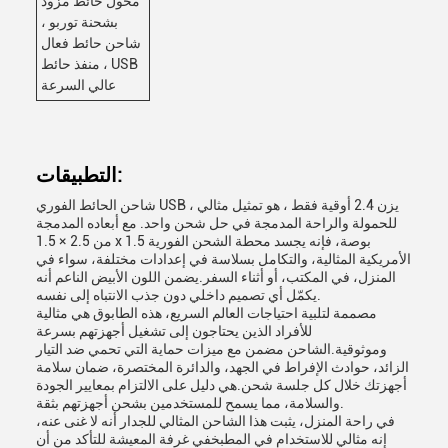
محول حائط مزود
بشحنة توربو ،
شاحن حائط فعال
، منفذ حائط USB
عالي السرعة
التطبيقات:
شاحن الحائط الفوري USB ، يزن 2.4 أوقية فقط ، هو تمثيل مثالي
للحمولة والراحة المدمجة في حل شحن واحد. مع أبعاده المدمجة
من 2.5 × 1.5 x 1.5 بوصة، فإنه يجسد محطة الشحن الفورية
الأمريكية المثالية، والتكامل بسلاسة في إعدادات مختلفة، سواء في
المنزل، في المكتب، أو أثناء السفر.يضمن اللون الأبيض الناعم أنه
يكمّل أي تصميم داخلي دون جذب الانتباه إلى نفسه.
مصممة لتلبية احتياجات العالم السريع، هذه الطابوق هي مثالية
للأفراد الذين يحتاجون إلى تشغيل أجهزتهم بسرعة
وموثوقية.الشاحن مضمن مع ميزات حماية التي تحمي ضد التيار
الزائد، حوادث الإفراط في الجهد، والدائرة المختصرة، ضمان سلامة
أجهزتك خلال كل جلسة شحن.هي دليل على الالتزام بمعايير الجودة
والسلامة، مما يسمح للمستخدمين بشحن أجهزتهم بثقة.
في راحة المنزل، يثبت هذا الشاحن المثالي للجدار أنه لا غنى عنه،
إنه مثالي للاستخدام في المطبخفي غرفة المعيشة للتأكد من أن