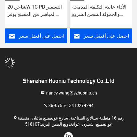
الأداء عالية التكلفة المدمجة
شاحن 20W 1C PD التسعير
والحمولة الشحن السريع
المباشر من المصنع يوفر
USB الشاحن الجدار 5 فولت
قيمة استثنائية الهاتف الذكي
الخروج
الشحن الخاص بك وظيفة
الشحن السريع
احصل على أفضل سعر
احصل على أفضل سعر
Shenzhen Huoniu Technology Co.,Ltd
nancy.wang@szhuoniu.cn
86-0755-13410274294
رقم 16 منطقة شيالانغ الصناعية، شارع غونغمينغ ماتيان، منطقة
غوانغمينغ، شينزن، غوانغدونغ الصين البريد:518107