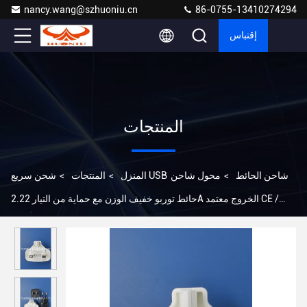
nancy.wang@szhuoniu.cn
86-0755-13410274294
إقتباس
المنتجات
شحن سريع USB شاحن الحائط
>
محول شاحن
المنزل
>
المنتجات
>
حائط توربو خفيف الوزن مع حماية من التيار 2.22A الخروج معتمد CE /
FCC / RoHS