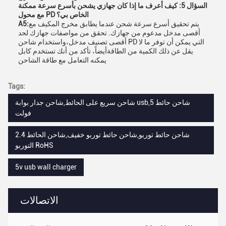
السؤال 5: كيف أعرف ما إذا كان جهازي يشحن بأسرع سرعة ممكنة
مع محول PD الخاص بي؟
يتم تحقيق أسرع سرعة شحن عندما يطابق مخرج المكيف مع
A5:
أقصى مدخل مدعوم من جهازك. تحقق من مواصفات جهازك لحد
أقصى تصنيف مدخل،واستخدام شاحن PD التي يمكن أن توفر ما لا
يقل عن ذلك الكمية من الطاقةأيضاً، تأكد من أنك تستخدم كابل
يمكنه التعامل مع طاقة الشاحن
Tags:
شاحن سريع على الحائط,شاحن جدار بوابة usb,شاحن حائط 5
فولت
2.4 شاحن حائط توربو,شاحن حائط توربو خفيف,شاحن الحائط
التوربو RoHS
5v usb wall charger
الاتصالات