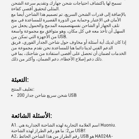
تسمح لها باكتشاف احتياجات شحن جهازك وتقديم سرعة الشحن
المثلى لتحقيق أقصى كفاءة.
بالإضافة إلى قدرات الشحن السريع، تم تصميم هذا الشاحن أيضا مع
الأمان في الاعتبار.وحماية من الدورة القصيرة للمساعدة في منع
تلف الجهاز أو الشاحن نفسهتصميمه المدمج والحمول يجعل من
السهل أن تأخذ معه في كل مكان، وهو متوافق مع مجموعة واسعة
من الأجهزة التي تمكن من USB.
إذا كان لديك أية أسئلة أو مخاوف حول شاحن الجدار الفوري، فريق
الدعم الفني لدينا دائما هنا للمساعدة.نحن نقدم مجموعة من
الخدمات لضمان أن تحصل على أقصى استفادة من شاحنك، بما في
ذلك دعم إصلاح الأخطاء، دعم الضمان، وأكثر من ذلك.
التعبئة:
تغليف المنتج:
200 شحن سريع شاحن جدار USB
الأسئلة الشائعة:
A1. اسم العلامة التجارية لهذه الشاحنة الجدارية هي Huoniu.
س2: ما هو رقم الطراز لهذه الشاحنة USB؟
A2، رقم الطراز من هذا الشاحن الحائط USB هو HA024A-