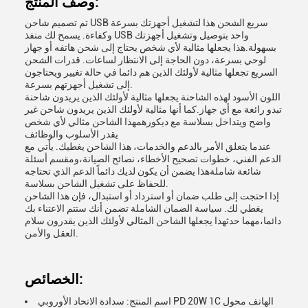
وصف المنتج:
تم تصميم شاحن USB سريع الشحن هذا لتشغيل أجهزتك بسرعة
وكفاءة. يسمح لك منفذ USB واحد بتوصيل وتشغيل أجهزتك
بسهولة.هذا يجعلها مثالية لأي شخص يحتاج إلى شحن هاتفه أو جهاز
لوحي بسرعة، دون الحاجة إلى الانتظار لساعات. قدرات الشحن
السريع تجعلها مثالية لأولئك الذين هم دائما في حالة تغيير ويحتاجون
إلى تشغيل أجهزتهم بسرعة.
اللون الأسود لهذه الشاحنة يجعلها مثالية لأولئك الذين يريدون شاحنة
تبدو رائعة مع أي جهاز.كما أنها مثالية لأولئك الذين يريدون شاحن غير
واضح ويتداخل بسلاسة مع ديكورهمهذا الشاحن مثالي لأي شخص
يقدر الأسلوب والوظائف
عندما يتعلق الأمر بالدعم والخدمات، هذا الشاحن يغطيك. يأتي مع
الدعم الفني، خطوات تصحيح الأخطاء، نصائح الصيانة،ومقسم أسئلة
شائعة شاملةهذا يضمن أن يكون لديك دائماً الدعم الذي تحتاجه
للحفاظ على تشغيل الشاحن بسلاسة.
إذا احتجت إلى طلب ضمان أو استرداد أو استبدال، فإن هذا الشاحن
يغطي لك. سياسة الضمان الشاملة تضمن أنك ستتم الاعتناء بك
دائما،مهما حدثهذا يجعلها الشاحن المثالي لأولئك الذين يقدرون سلام
العقل والأمن.
الخصائص:
اسم المنتج: سدادة الاتحاد الأوروبي PD 20W 1C الهاتف محول