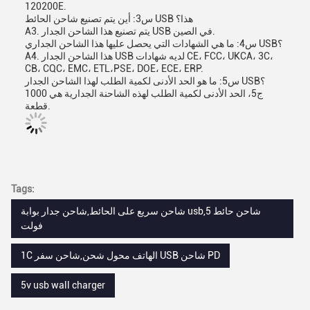
120200E.
س3: أين يتم تصنيع شاحن الحائط USB هذا؟
A3. يتم تصنيع هذا الشاحن الجدار USB في الصين.
س4: ما هي الشهادات التي يحصل عليها هذا الشاحن الجداري USB؟
A4. هذا الشاحن الجدار USB لديه شهادات CE، FCC، UKCA، 3C،
CB، CQC، EMC، ETL،PSE، DOE، ECE، ERP.
س5: ما هو الحد الأدنى لكمية الطلب لهذا الشاحن الجدار USB؟
ج5، الحد الأدنى لكمية الطلب لهذه الشاحنة الجدارية هي 1000
قطعة.
Tags:
شاحن سريع على الحائط,شاحن جدار بوابة usb,شاحن حائط 5
فولت
1C الهاتف محول شحن,شاحن سفر USB شاحن PD
5v usb wall charger