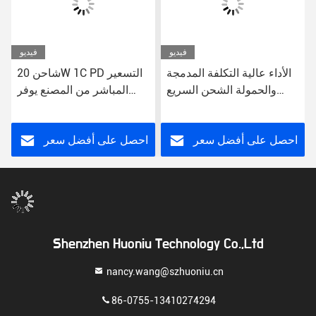
فيديو
فيديو
الأداء عالية التكلفة المدمجة
شاحن 20W 1C PD التسعير
والحمولة الشحن السريع
المباشر من المصنع يوفر
USB الشاحن الجدار 5 فولت
قيمة استثنائية الهاتف الذكي
الخروج
الشحن الخاص بك وظيفة
الشحن السريع
احصل على أفضل سعر
احصل على أفضل سعر
Shenzhen Huoniu Technology Co.,Ltd
nancy.wang@szhuoniu.cn
86-0755-13410274294