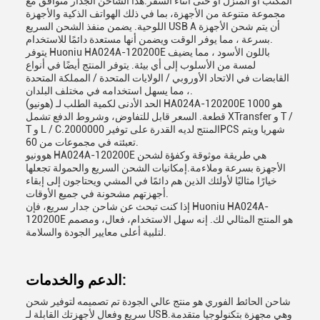
المكتب أو المنزل أو حتى أثناء السفر.هذا الشاحن الجدار متوافق مع
مجموعة متنوعة من الأجهزة، بما في ذلك الهواتف الذكية والأجهزة
اللوحية. يضمن منفذ الشحن السريع USB A أن يتم شحن الأجهزة
بسرعة ، مما يوفر الوقت ويضمن أنها مستعدة دائمًا للاستخدام.
يتوفر Huoniu HA024A-120200E باللون الأسود ، مما يضيف
لمسة من الأسلوب إلى أي بيئة. يتوفر المنتج أيضًا في أنواع
القابضات في الاتحاد الأوروبي / الولايات المتحدة / المملكة المتحدة
، مما يسهل استخدامه في مختلف البلدان.
الحد الأدنى لكمية الطلب لـ (هونيو) HA024A-120200E هو 1000
قطعة. السعر قابل للتفاوض، وشروط الدفع تشمل XTransfer و T /
T و L / C.المنتج لديه القدرة على توفير 2000000PCS شهريا ويتم
تعبئته في مجموعات من 60.
هوونيو HA024A-120200E هي طريقة موثوقة وكفؤة لشحن
الأجهزة بسرعة وملاءمة.إمكانيات الشحن السريع والحمولة تجعلها
خيارًا مثاليًا لأولئك الذين هم دائمًا في المشي ويحتاجون إلى إبقاء
أجهزتهم مشحونة في جميع الأوقات.
إذا كنت تبحث عن شاحن جدار سريع، فإن Huoniu HA024A-
120200E هو المنتج المثالي لك. إنه سهل الاستخدام، فعال، ومصمم
لتلبية أعلى معايير الجودة والسلامة.
الدعم والخدمات:
شاحن الحائط الفوري هو منتج عالي الجودة تم تصميمه لتوفير شحن
سريع وفعال لأجهزتك القابلة لـ USB.وهي مجهزة بتكنولوجيا متقدمة