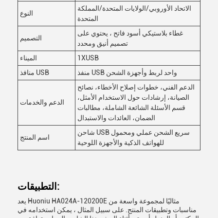
الاتحاد الأوروبي/الولايات المتحدة/المملكة
النوع
المتحدة
غطاء بلاستيكي أسود فاتح ، يحتوي على
التصميم
تصميم أنيق ومحدد
1XUSB
الميناء
منفذ USB واحد لربط وأجهزة الشحن
منافذ USB
الدعم الفني، خطوات إصلاح الأخطاء، نصائح
الصيانة، إرشادات حول الاستخدام الأمثل،
الدعم والخدمات
قسم الأسئلة الشائعة الشاملة، مطالبات
الضمان، العائدات والاستبدال
شاحن USB سريع الشحن عملي ومحمول
اسم المنتج
للهواتف الذكية والأجهزة اللوحية
التطبيقات:
يعد Huoniu HA024A-120200E مثاليًا لمجموعة واسعة من
مناسبات وتطبيقات المنتج. على سبيل المثال ، يمكن استخدامه في