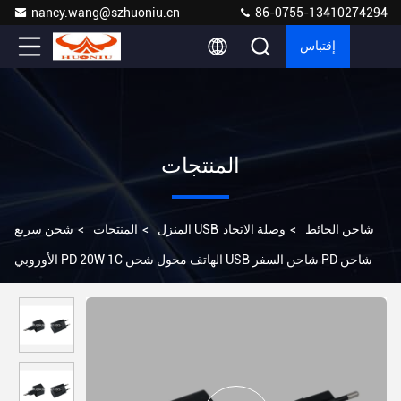
nancy.wang@szhuoniu.cn
86-0755-13410274294
إقتباس
المنتجات
شحن سريع USB شاحن الحائط
>
وصلة الاتحاد
المنزل
>
المنتجات
>
الأوروبي PD 20W 1C الهاتف محول شحن USB شاحن السفر PD شاحن