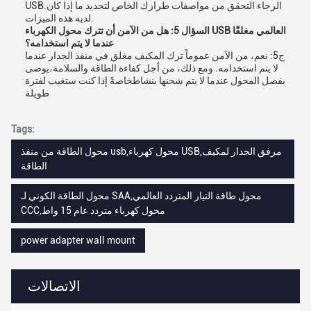
USB.الرجاء التحقق من مواصفات طرازك الخاص لتحديد ما إذا كان
لديه هذه الميزات.
السؤال 5: هل من الآمن أن تترك محول الكهرباء USB العالمي مغلقًا
عندما لا يتم استخدامه؟
ج5: نعم، من الآمن عموماً ترك المكيف مغلق في منفذ الجدار عندما
لا يتم استخدامه. ومع ذلك، من أجل كفاءة الطاقة والسلامة،يوصى
بفصل المحول عندما لا يتم شحنها بنشاطخاصةً إذا كنت ستغيب لفترة
طويلة
Tags:
محول الطاقة من منفذ usb,محول كهرباء USB,مرفق الجدار لمكيف
الطاقة
محول الطاقة الكوني لـ SAA,محول طاقة التيار المتردد العالمي
CCC,محول كهرباء متردد عام 15 واط
power adapter wall mount
الاتصالات