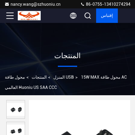
nancy.wang@szhuoniu.cn
86-0755-13410274294
إقتباس
المنتجات
15W MAX محول طاقة AC
>
محول طاقة USB
المنزل
>
المنتجات
>
العالمي Huoniu US SAA CCC