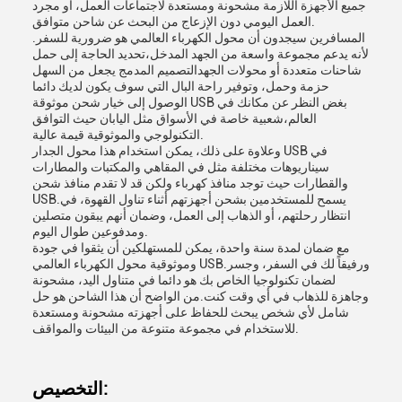
جميع الأجهزة اللازمة مشحونة ومستعدة لاجتماعات العمل، أو مجرد
العمل اليومي دون الإزعاج من البحث عن شاحن متوافق.
المسافرين سيجدون أن محول الكهرباء العالمي هو ضرورية للسفر.
لأنه يدعم مجموعة واسعة من الجهد المدخل،تحديد الحاجة إلى حمل
شاحنات متعددة أو محولات الجهدالتصميم المدمج يجعل من السهل
حزمة وحمل، وتوفير راحة البال التي سوف يكون لديك دائما
الوصول إلى خيار شحن موثوقة USB بغض النظر عن مكانك في
العالم،شعبية خاصة في الأسواق مثل اليابان حيث التوافق
التكنولوجي والموثوقية قيمة عالية.
وعلاوة على ذلك، يمكن استخدام هذا محول الجدار USB في
سيناريوهات مختلفة مثل في المقاهي والمكتبات والمطارات
والقطارات حيث توجد منافذ كهرباء ولكن قد لا تقدم منافذ شحن
USB.يسمح للمستخدمين بشحن أجهزتهم أثناء تناول القهوة، في
انتظار رحلتهم، أو الذهاب إلى العمل، وضمان أنهم يبقون متصلين
ومدفوعين طوال اليوم.
مع ضمان لمدة سنة واحدة، يمكن للمستهلكين أن يثقوا في جودة
وموثوقية محول الكهرباء العالمي USB.ورفيقاً لك في السفر، وجسر
لضمان تكنولوجيا الخاص بك هو دائما في متناول اليد، مشحونة
وجاهزة للذهاب في أي وقت كنت.من الواضح أن هذا الشاحن هو حل
شامل لأي شخص يبحث للحفاظ على أجهزته مشحونة ومستعدة
للاستخدام في مجموعة متنوعة من البيئات والمواقف.
التخصيص: