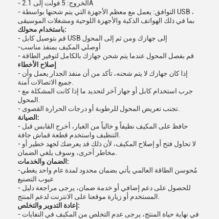
- الخروج: 5 فولت إلى 2.1A
- التوافق: يعمل مع معظم الأجهزة التي يتم شحنها بواسطة USB ،
بما في ذلك الهواتف الذكية والأجهزة اللوحية ومشغلات الموسيقى
باستخدام محولك:
- قم بتوصيل كابل USB إلى جهازك ومن ثم إلى المحول
-أوصلي المكيف بمنفذ مناسب
- قم بفصل المحول عندما يتم شحن جهازك بالكامل لتوفير الطاقة
إصلاح الأخطاء
- إذا كان جهازك لا يتم شحنه، تأكد من أن منفذ الجدار يعمل وأن
جميع الاتصالات آمنة.
- جرب استخدام كابل أو جهاز آخر لتحديد ما إذا كانت المشكلة مع
المحول.
- تجنب تعريض المحول للرطوبة أو درجات الحرارة القصوى.
الصيانة:
- حافظ على المكيف نظيفاً و خالياً من الغبار، أخرج القابس قبل
التنظيف واستخدم قطعة قماش جافة.
- لا تحاول فتح أو إصلاح المكيف، لأن ذلك قد يعرضك لجهد خطير أو
مخاطر أخرى، وسوف يلغي الضمان.
الضمان والخدمات:
-مُحوسن الطاقة العالمي يأتي بضمان محدود لمدة عام واحد يغطي
عيوب التصنيع
- للحصول على دعم إضافي أو خدمة ضمان، يرجى مراجعة دليل
المستخدم أو زيارة موقعنا على الانترنت لدعم المنتج.
إعادة التدوير والتخلص:
- في نهاية حياة المنتج، يرجى عدم التخلص من المكيف في النفايات