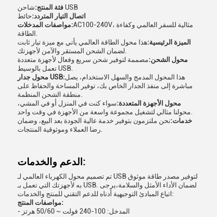
شاحن USB
فئة المنتج:
اتصال التيار المتردد:
حائط
AC100-240V، مثالية للسفر العالمي وكفاءة
مواصفات المدخلات:
الطاقة.
الميزة الرئيسية:
هذا محول الطاقة العالمي يأتي مع ميزة تيار ثابت
لضمان الشحن المستقر والآمن لأجهزتك.
محول الشحن:
مصممة لتوفير شحن سريع وفعال لأجهزة متعددة
تعمل بالوسيط USB.
هذا المحول المدمج والسهل الاستخدام، يصل
محول جدار USB:
مباشرة إلى منفذ الجدار الخاص بك، توفير المساحة والحفاظ على
منطقة الشحن المنظمة.
محول الأجهزة المتعددة:
سواء كنت في المنزل أو في المشي،
محولنا مثالي لتشغيل مجموعة واسعة من الأجهزة في وقت واحد.
خدمات:
نحن ملتزمون بتوفير خدمة عالية الجودة بعد البيع، وضمان
رضا العملاء وموثوقية المنتجات.
الدعم والخدمات:
تم تصميم محول الكهرباء العالمي لـ USB لتوفير مصدر طاقة موثوق
به لأجهزتك التي تعمل بـ USB. لضمان الأداء الأمثل والسلامة،يرجى
اتباع المبادئ التوجيهية أدناه للدعم التقني للمنتج والخدمات:
مواصفات المنتج:
- المدخل: 100-240 فولت ~ 50/60 هرتز