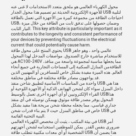
محول الكهرباء العالمي هو ملحق متعدد الاستخدامات لا غنى عنه
للأجهزة الإلكترونية الحديثة.تم تصميم هذا محول الجدار USB لتلبية
احتياجات الطاقة من مجموعة كبيرة من الأجهزة التي تعمل بالطاقة
USB، وضمان حصولها على تدفق ثابت من الطاقة من خلال ميزة
التيار الثابت. This key attribute is particularly important as it
contributes to the longevity and consistent performance of
your devices by preventing fluctuations in the electrical
current that could potentially cause harm.
يحتوي المنتج على محول طاقة USB عالمي واحد ، وهو جاهز
للاستخدام مباشرة خارج الصندوق. مواصفات المدخل لهذا المحول
هي AC100-240V ،مما يجعلها مناسبة لمجموعة واسعة من منافذ
الطاقةمن المنازل السكنية إلى المساحات التجارية في جميع أنحاء
العالم. هذه الميزة مفيدة بشكل خاص للمسافرين أو المهنيين الذين
قد يواجهون مصادر طاقة مختلفة في مناطق مختلفة.
واحدة من المناسبات الأساسية لتطبيق شاحن منفذ USB هذا هي
داخل المنزل سواء كان لشحن الهواتف الذكية أو الأجهزة اللوحية أو
القراء الإلكترونيين أو أي أجهزة أخرى تعمل بالوسيط USBهذا
المحول يوفر مصدر طاقة موثوق بهيمكن توصيله في أي منفذ
جداري قياسي، مما يجعله محطة شحن مريحة.هذا مفيد بشكل
خاص في مناطق المنزل حيث لا يتم بناء قدرات شحن USB في
البنية التحتية القائمة.
في بيئة المكتب ، يثبت أن مخصص الكهرباء العالمي USB أمر
ضروري بنفس القدر. يمكن للموظفين استخدامه لشحن أجهزتهم
الشخصية أو أي معدات مكتبية تتطلب طاقة USB.هذا يضمن أن