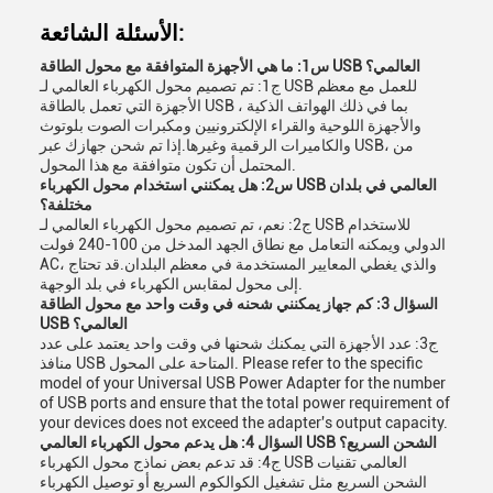
الأسئلة الشائعة:
س1: ما هي الأجهزة المتوافقة مع محول الطاقة USB العالمي؟
ج1: تم تصميم محول الكهرباء العالمي لـ USB للعمل مع معظم
الأجهزة التي تعمل بالطاقة USB ، بما في ذلك الهواتف الذكية
والأجهزة اللوحية والقراء الإلكترونيين ومكبرات الصوت بلوتوث
والكاميرات الرقمية وغيرها.إذا تم شحن جهازك عبر USB، من
المحتمل أن تكون متوافقة مع هذا المحول.
س2: هل يمكنني استخدام محول الكهرباء USB العالمي في بلدان
مختلفة؟
ج2: نعم، تم تصميم محول الكهرباء العالمي لـ USB للاستخدام
الدولي ويمكنه التعامل مع نطاق الجهد المدخل من 100-240 فولت
AC، والذي يغطي المعايير المستخدمة في معظم البلدان.قد تحتاج
إلى محول لمقابس الكهرباء في بلد الوجهة.
السؤال 3: كم جهاز يمكنني شحنه في وقت واحد مع محول الطاقة
USB العالمي؟
ج3: عدد الأجهزة التي يمكنك شحنها في وقت واحد يعتمد على عدد
منافذ USB المتاحة على المحول. Please refer to the specific
model of your Universal USB Power Adapter for the number
of USB ports and ensure that the total power requirement of
your devices does not exceed the adapter's output capacity.
السؤال 4: هل يدعم محول الكهرباء العالمي USB الشحن السريع؟
ج4: قد تدعم بعض نماذج محول الكهرباء USB العالمي تقنيات
الشحن السريع مثل تشغيل الكوالكوم السريع أو توصيل الكهرباء