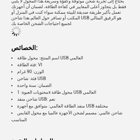
يحتاج إلى تجربة شحن موثوقة وكفؤة وسريعة.هذا المحول لا يلبي
فقط بل يتجاوز أعلى المعايير في كفاءة الطاقة، لضمان أن أجهزتك
تعمل بأكبر طريقة صديقة للبيئة ممكنة سواء كنت في المنزل أو
المكتب أو تسافر حول العالم،هذا شاحن USB هو الرفيق المثالي
لجميع احتياجات الشحن الخاصة بك.
الخصائص:
اسم المنتج: محول طاقة USB العالمي
فئة الطاقة: VI
الوزن: 90 غرام
فئة: شاحن USB
الضمان: سنة واحدة
محتويات العبوة: 1x محول طاقة USB العالمي
شاحن منفذ USB: نعم
منفذ الطاقة العالمي: متوافق مع أجهزة USB مختلفة
شاحن عالمي: مصمم لشحن الأجهزة عالميا مع محول القابس
المناسب