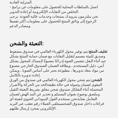
المنزلية العادية.
- اتصل بالسلطات المحلية للحصول على معلومات عن برامج
التخلص من النفايات الإلكترونية أو إعادة التدوير.
نحن ملتزمون بتزويدك بمنتجات وخدمات عالية الجودة. يرجى
الرجوع إلى وثائق المنتج للحصول على معلومات أكثر تفصيلا
ومصادر الدعم.
التعبئة والشحن:
تغليف المنتج:
يتم توفير محول الكهرباء العالمي في صندوق مضغوط
وصديق للبيئة مصمم لتقليل النفايات مع ضمان حماية المنتج بشكل
جيد أثناء النقل.تتضمن العبوة إدراجًا مصبوبًا لإمساك المحول بشكل
آمن، دليل المستخدم ، وبطاقة الضمان الصندوق الخارجي مصنوع
من مواد معاد تدويرها ، مطبوعة بحبر على أساس الصويا ، ويمكن
إعادة تدويره بالكامل.
الشحن:
يتم شحن محول الكهرباء العالمي في صندوق من الورق
المقوى لضمان وصوله في حالة نظيفةالحد من الحركة والأضرار
المحتملة أثناء النقلكل صندوق شحن مغلق بشريط التعبئة الثقيل
وملصق بوضوح بعنوان المستلم و تحذير عن البند الهش لضمان
التعامل بعنايةنحن نستخدم الفول السوداني الحيوي لتعبئة أي
فراغات داخل صندوق الشحنسيتلقى العملاء رقم تعقب عبر البريد
الإلكتروني بمجرد إرسال طلبهم.