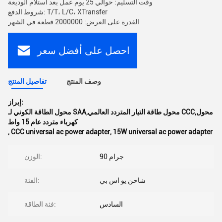
وقت التسليم: حوالي 25 يوم عمل بعد استلام الوديعة
شروط الدفع: T/T، L/C، XTransfer
القدرة على العرض: 2000000 قطعة في الشهر
احصل على أفضل سعر
وصف المنتج
تفاصيل المنتج
إبراز:
محول الطاقة الكوني لـ SAA,محول طاقة التيار المتردد العالمي CCC,محول
كهرباء متردد عام 15 واط
,
CCC universal ac power adapter
,
15W universal ac power adapter
90 جرام
الوزن:
شاحن يو اس بي
الفئة:
السادس
فئة الطاقة: