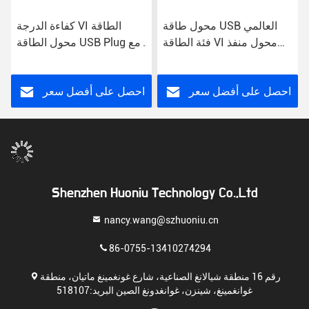
محول طاقة USB العالمي
كفاءة الدرجة VI الطاقة
فئة الطاقة VI محول منفذ
محول الطاقة USB Plug مع
وصلة الجدار
مدخل AC للاستخدام العالمي
احصل على أفضل سعر
احصل على أفضل سعر
Shenzhen Huoniu Technology Co.,Ltd
nancy.wang@szhuoniu.cn
86-0755-13410274294
رقم 16 منطقة شيالانغ الصناعية، شارع غونغمينغ ماتيان، منطقة
غوانغمينغ، شينزن، غوانغدونغ الصين البريد:518107