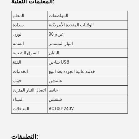
المعلمات التقنية:
المواصفات
المعلم
الولايات المتحدة الأمريكية
سدادة
90 غرام
الوزن
التيار المستمر
السمة
اليابان
السوق الشعبية
شاحن USB
الفئة
خدمة عالية الجودة بعد البيع
الخدمات
شنتشن
فوب
حائط
اتصال التيار المتردد
شنتشن
الميناء
AC100-240V
المدخلات
التطبيقات: