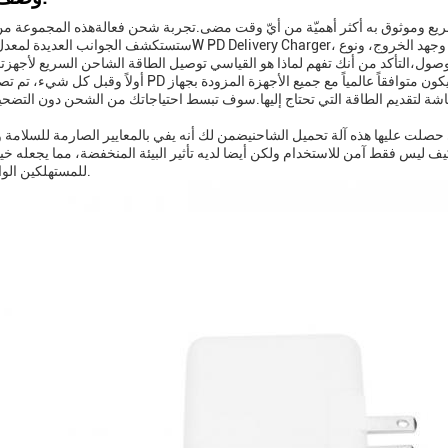
ريع وموثوق به أكثر أهميّة من أيّ وقت مضى.تجربة شحن فعالةهذه المجموعة من
أولاً وقبل كل شيء، تم تصميم محول PD ليكون متوافقاً عالمياً مع جميع الأجهزة المزودة بجهاز PD. وهذا يعن
شة لتقديم الطاقة التي تحتاج إليها.سوف تبسط احتياجاتك من الشحن دون التضحية 
 حصلت عليها هذه آلة تحميل الشاحنيضمن لك أنه يفي بالمعايير الصارمة للسلامة وا
يف ليس فقط آمن للاستخدام ولكن أيضا لديه تأثير البيئة المنخفضة، مما يجعله خي
للمستهلكين الواعين البيئية.