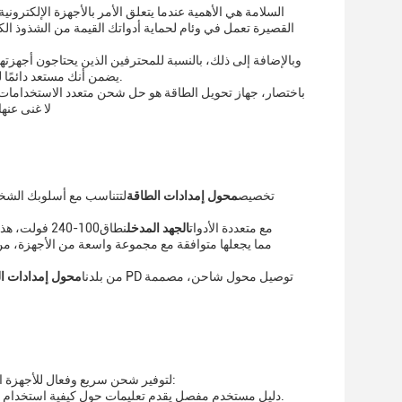
السلامة هي الأهمية عندما يتعلق الأمر بالأجهزة الإلكتروني
القصيرة تعمل في وئام لحماية أدواتك القيمة من الشذوذ ا
وبالإضافة إلى ذلك، بالنسبة للمحترفين الذين يحتاجون أجهز
تقديمي حاسم أو تحتاج إلى شحن جهازك بسرعة قبل الخروج ، فإن محول PD يضمن أنك مستعد دائمًا لمواجهة يومك.
باختصار، جهاز تحويل الطاقة هو حل شحن متعدد الاستخدامات 
لا غنى عنه
تخصيص
محول إمدادات الطاقة
لتتناسب مع أسلوبك الشخ
مع متعددة الأدوات
الجهد المدخل
نطاق
100-240 فولت
، هذ
من بلدنا
محول إمدادات ا
تم تصميم محول توصيل الطاقة (PD) لتوفير شحن سريع وفعال للأجهزة المتوافقة. يأتي منتجنا مع الدعم التقني والخدمات التالية:
يتضمن محول PD دليل مستخدم مفصل يقدم تعليمات حول كيفية استخدام المنتج بأمان والمواصفات ونصائح حل المشكلات.