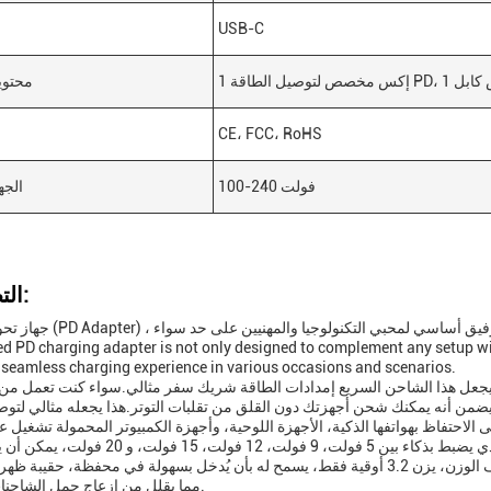
USB-C
ن
محتوي
CE، FCC، RoHS
100-240 فولت
الجه
التطبيقات:
جهاز تحويل الطاقة (PD Adapter) ، هو ملحق أنيق وعصري باللون 
d PD charging adapter is not only designed to complement any setup wit
 seamless charging experience in various occasions and scenarios.
 المدخل، والذي يتراوح من 100-240 فولت، يجعل هذا الشاحن السريع إمدادات الطاقة شريك سفر مثالي.سواء كنت تع
يضمن أنه يمكنك شحن أجهزتك دون القلق من تقلبات التوتر.هذا يجعله مثالي لتوص
مع الجهد الخارجي الذي يضبط بذكاء بين 5 فولت، 9 فولت، 12 فولت، 15 فولت، و 20 فولت،
حصولهم على الشحن الأمثل دون خطر التلفتصميمه الخفيف الوزن، يزن 3.2 أوقية فقط، يسمح له بأن يُدخل بسهولة في محفظة، ح
مما يقلل من إزعاج حمل الشاحنات الضخمة.