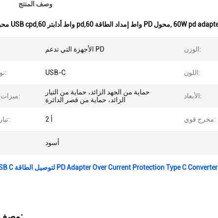
وصف المنتج
60W pd adapte
,
60W محول USB cpd,60 واط أدابتر pd,60 واط إمداد الطاقة PD محول
الوزن:
الأجهزة التي تدعم PD
اللون:
USB-C
نوع الجهاز:
حماية من الجهد الزائد، حماية من التيار
الأبعاد:
ميزات السلامة:
الزائد، حماية من قصر الدائرة
مخرج قوي:
2 أ
تيار الخروج:
أسود
محول 30W USB C لتوصيل الطاقة PD Adapter Over Current Protection Type C Converter
وصف المنتج: