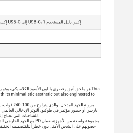
1 إكس مخصص لتوصيل الطاقة PD، 1 إكس كابل USB-C إلى USB-C، 1 إكس دليل المستخدم
h its minimalistic aesthetic but also engineered to
مرونة الجهد
باريس أو حضور مؤتمر في طوكيو، التوتر الإدخالي العالمي 
للشاحنات التي تحتاج إلى الاحتفاظ بهواتفها الذكية، الأجهزة اللوحية، وأجهزة الكمبيوتر المحمولة تشغيل على الذهاب.