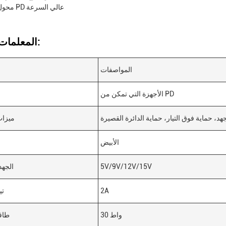
محول شحن PD عالي السرعة
المعلمات التقنية:
المواصفات
الأجهزة التي تمكن من PD
هد، حماية فوق التيار، حماية الدائرة القصيرة
ميزات
الأبيض
5V/9V/12V/15V
الجهد
2A
تي
30 واط
طاق