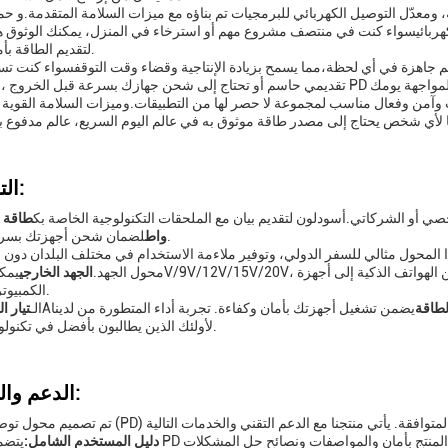
ة، ومعدّل التوصيل الكهربائي للبرمجيات تم بناؤه مع ميزات السلامة المتقدمة.و حما
لكهربائيسواء كنت في منتصف مشروع مهم أو استرخاء في المنزل، يمكنك الوثوق ه
لتقديم الطاقة بأمان وكفاءة.
تهم جاهزة في أي لحظة،مما يسمح بزيادة الإنتاجية وقضاء وقت التوقفسواء كنت ت
وآمن وفعال مناسب لمجموعة لا حصر لها من التطبيقات.وميزات السلامة القوية تج
ا لأي شخص يحتاج إلى مصدر طاقة موثوق به في عالم اليوم السريع، عالم مدفوع بال
التخصيص:
صي أو الشركاتي.
أسود
لون لتقديم بيان مع الملحقات التكنولوجية الخاصة بك
لضمان شحن أجهزتك بسرعة وكفاءة.
واط
ا المحول مثالي للسفر الدولي، وتوفير ملاءمة الاستخدام في مختلف البلدان دون ا
، مما يجعلها متوافقة مع مجموعة واسعة من الأجهزة، من الهواتف الذكية إلى أجهزة
5V/9V/12V/15V/20V
محول الجهد.
الجهد الخارجي
يمكن
الكمبيوتر المحمولة.
لطاقة
يضمن تشغيل أجهزتك بأمان وكفاءة. تجربة أداء المتطورة من لدينا PD توصيل محول شاحن، مصممة
3A
الـ
تيار ا
لأولئك الذين يطالبون بأفضل في تكنولوجيا الطاقة.
الدعم والخدمات:
1دليل المستخدم الشامل: