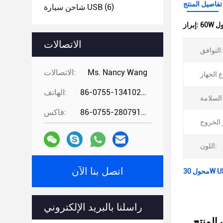
تفاصيل المنتج
(6)
شاحن سيارة USB
إبراز:
الاتصالات
التوافق:
Ms. Nancy Wang
الاتصالات:
86-0755-13410274294
الهاتف:
86-0755-28079166
فاكس:
اللون:
اتصل بنا الآن
راسلنا بالبريد الإلكتروني