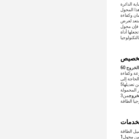
ية الدائرة
ذا المحول
ستعد لعرض
علها أداة
تكنولوجيا
طاقة الخروج 60
لحاجة إلى
 تعديلها
لخروج
من