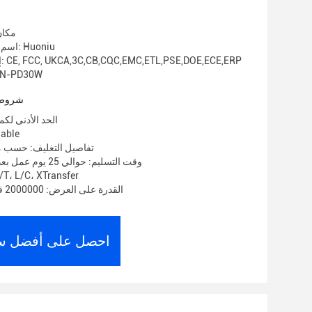
مكان
اسم العلامة التجارية: Huoniu
إصدار الشهادات: CE, FCC, UKCA,3C,CB,CQC,EMC,ETL,PSE,DOE,ECE,ERP
رقم الموديل: D30W
شروط 
الحد الأدنى لكمية: 1000
الأسعار:
تفاصيل التغليف: حسب م
وقت التسليم: حوالي 25 يوم عمل بعد استلام الوديعة
شروط الدفع: ، L/C، XTransfer
القدرة على العرض: 2000000 قطعة في الشهر
احصل على أفضل س