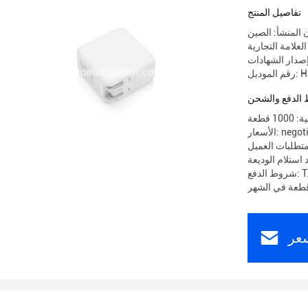
تفاصيل المنتج
 المنشأ: الصين
HN-P
الدفع والشحن
 قطعة
 negotiable
تطلبات العميل
T/T
عر