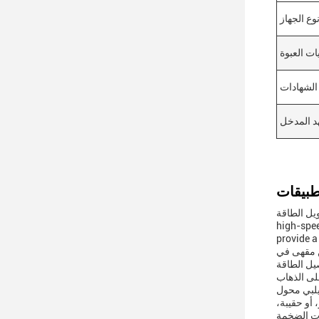
وع الجهاز
ات العبوة
الشهادات
د المدخل
الأسود الكلاسيكي، وهو رفيق أساسي لمحبي التكنولوجيا والمهنيين على حد سواء This
high-spee
provide a
مل من مقهى في
يل الطاقة
 يمكن أن يلبي محول PD مجموعة واسعة من الأجهزة،ضمان
قيبة ظهر، أو حقيبة،