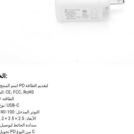
الخصائص:
اسم المنتج: محول PD لتقديم الطاقة
الشهادات: CE، FCC، RoHS
الطاقة: 60 واط
نوع الجهاز: USB-C
التوتر المدخل: 100-240 فولت
الأبعاد: 2.5 × 2.5 × 1.2 بوصة
سدادة الحائط لتوصيل 
تحويل محول PD من النوع C