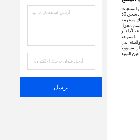
 المنتجات
ستستكشف الجوانب العديدة لمعدل شحن 60W PD Delivery Charger، وتسلط الضوء على التوافق، والشهادات، والطاقة المخرجة، وجهد الخروج، ونوع
ي سواء كان لديك أحدث الهواتف الذكية،أو حتى
بالأداء أو
السرعة.
لبيئة التي
ارا مسؤولا
يرسل