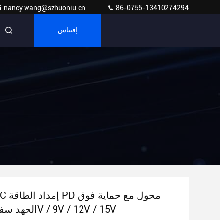
nancy.wang@szhuoniu.cn
86-0755-13410274294
إقتباس
0W USB C
الجهد سفر صديقة 5V / 9V / 12V / 15V