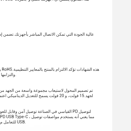
والتزامها بالسلامةمع هذه الشهادات، يمكن للمستخدمين أن يكونوا على يقين من جودة المنتج وسلامته.
لجهد.15 فولت، و 20 فولت يسمح للتعديل الد
الطاقة USB للتعامل مع طاقة أعلى وبالتالي يمكّن مجموعة من الأجهزة من الشحن بسرعة عبر اتصال USB.