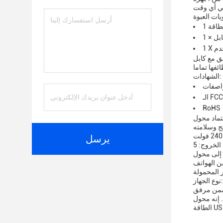
خدم
هزتك.تضمن إدراج دليل مستخدم
الشهادات:
اصفات
الـ FCC
RoHS
ام بالمنتج بالمعايير التنظيمية
يرسل
ن الحاجة إلى محول
 من الهواتف
U
في الصناعة توصيل آمن وقابل للعودة ، مما يعزز سهولة الاستخدام والاتصال الموثوق به.ويتم تجهيز محول PD لتوصيل
دم مواصفات توصيل