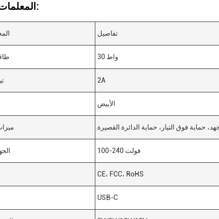
المعلمات التقنية:
تفاصيل
المع
30 واط
طاق
2A
تي
الأبيض
هد، حماية فوق التيار، حماية الدائرة القصيرة
ميزات
100-240 فولت
الجه
CE، FCC، RoHS
USB-C
ن