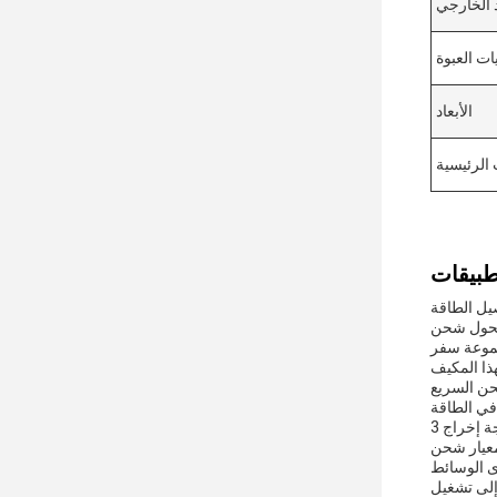
 الخارجي
ات العبوة
الأبعاد
 الرئيسية
لتلبية مجموعة كبيرة من الأجهزة والمناسبات. مع نطاق الجهد المدخل من
ن أنه يمكنك تشغيل أجهزتك في أي مكان في العالم دون الحاجة إلى
في أي حقيبة، محفظة، أو جيب.هذا يجعله رفيقاً مثالياً
يع PD جاهز
مجهز بموجة إخراج 3A ، يدعم المحول الشحن السريع لمجموعة واسعة من الهواتف الذكية والأجهزة اللوحية وحتى بعض أجهزة الكمبيوتر المحمولة التي
الاجتماعات أو أثناء نقل الرحلات، يضمن لك هذا المحول قضاء وقت أقل
 إلى تشغيل