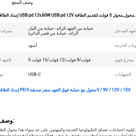
وصف المنتج
,
إمداد الطاقة محول USB pd 12v,60W USB pd 12V محول,محول 5 فولت لتقديم الطاقة
حماية من الجهد الزائد، حماية من التيار
ميزات السلامة:
الزائد، حماية من قصر الدائرة
أسود
مخرج قوي:
5 فولت/9 فولت/12 فولت/15 فولت
الجهد الخارجي:
الشهادات:
USB-C
نوع الجهاز:
30W USB C إمداد الطاقة PD محول مع حماية فوق الجهد سفر صديقة 5V / 9V / 12V / 15V
وصف المنتج:
تلبية احتياجات عشاق التكنولوجيا الحديثة والمهنيين على حد سواء.هذا محول الط
تخدامات تم تصميمه لتوفير سريعةتجربة شحن فعالة وموثوقة لمجموعة واسعة من أجهزة USB-Cهذا المحول يضمن أن أجهزت