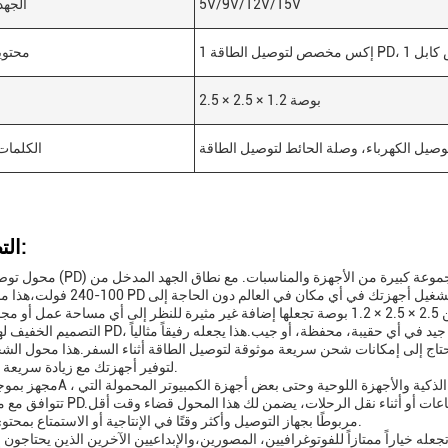
5V/9V/12V/15V
الجهد
محتوي
2.5 × 2.5 × 1.2 بوصة
صيل الكهرباء، وصلة الحائط لتوصيل الطاقة
الكلمات
التطبيقات:
محول توصيل الطاقة (PD) هو حل شحن متعدد الاستخدامات وفعال مصمم 
100-240 فولت،هذا محول شحن PD عالي السرعة هو رفيق السفر النهائي، مما يضم
التصميم الخفيف لهذا المكيف PD، يزن 3.2 أوقية فقط، يسمح بحمولته بسهولة، يتناسب بشكل جيد 
ج إلى إمكانات شحن سريعة موثوقة لتوصيل الطاقة أثناء السفر.هذا محول الشحن السر
لتوفير أجهزتك مع زيادة سريعة في الطاقة.
تتوافق مع معيار شحن PD.لأولئك الذين يحتاجون إلى شحن أجهزتهم بسرعة بين 
مربوطًا بجهاز التوصيل وأكثر وقتًا في الإنتاجية أو الاستمتاع بمحتوى الوسائط.
له خياراً ممتازاً للفوتوغرافيين، المصورين،والإبداعيين الآخرين الذين يحتاجون