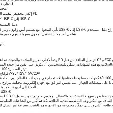
للذهاب في أي وقت.
محتويات العبوة:
1 إكس مخصص لتقديم الطاقة PD
1 × كابل USB-C إلى USB-C
1 X دليل المست
يأتي المحول مع تصميم أنيق وقوي، ويترافق مع كابل USB-C إلى USB-C عالية الجودة التي تمكن الاتصال المباشر بأج
شامل أنه يمكنك تشغيل المحول بسهولة، فهم جميع وظائفها تماما.
المو
وفقاً لأعلى معايير السلامة والجودة، تم اعتماد محول PD لتوصيل الطاقة من قبل CE و FCC و RoHS.هذه الشهادات تؤكد الالتز
التوتر المدخل: 100-240 فولت
فولتاج الخروج: 5V/9V/12V/15V/20V
تم تصميم المحول لاستيعاب مجموعة واسعة من الجهد من 100-240 فولت ، مما يجعله مناسبًا للاستخدام في جميع أنحاء العالم دو
يناميكي اعتمادا على متطلبات الجهاز ، مما يضمن التوافق مع أجهزة إلكترونية مختلفة تتراوح
الذكية إلى أجهزة الكمبيوتر المحمولة.
نوع الجهاز: SB-C
يضمن مرفق USB-C القياسي 
الطاقة مع التكنولوجيا المتقدمة لتقديم الطاقة بكفاءة أكبر من الشاحنات التقليدية. إنه محول PD USB Type-C ، مما يعني أنه يستخ