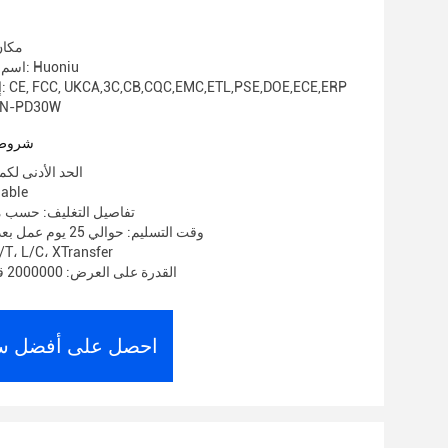
مكان
اسم العلامة التجارية: Huoniu
إصدار الشهادات: CE, FCC, UKCA,3C,CB,CQC,EMC,ETL,PSE,DOE,ECE,ERP
رقم الموديل: D30W
شروط 
الحد الأدنى لكمية: 1000
الأسعار:
تفاصيل التغليف: حسب م
وقت التسليم: حوالي 25 يوم عمل بعد استلام الوديعة
شروط الدفع: ، L/C، XTransfer
القدرة على العرض: 2000000 قطعة في الشهر
احصل على أفضل س