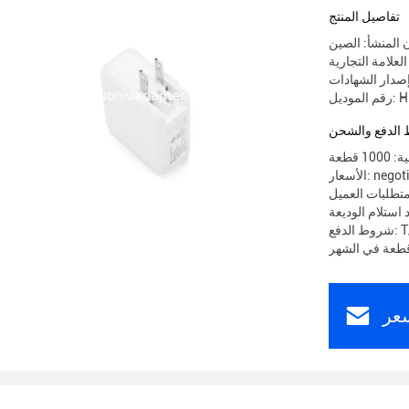
تفاصيل المنتج
 المنشأ: الصين
HN-P
الدفع والشحن
 قطعة
 negotiable
تطلبات العميل
T/T
عر