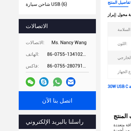
تفاصيل المنتج
(6)
شاحن سيارة USB
إبراز:
الاتصالات
Ms. Nancy Wang
الاتصالات:
اللون:
86-0755-13410274294
الهاتف:
86-0755-28079166
فاكس:
اتصل بنا الآن
راسلنا بالبريد الإلكتروني
اقة متعددة
ك تعمل و جاهزة