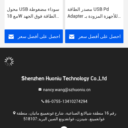
مصدر الطاقة USB Pd
محول USB سوداء مضغوطة
Adapter للأجهزة المزودة بـ
مع 18W الطاقة فوق الجهد
PD خفيف الوزن 30W أسود
حماية الدائرة القصيرة
احصل على أفضل سعر
احصل على أفضل سعر
Shenzhen Huoniu Technology Co.,Ltd
nancy.wang@szhuoniu.cn
86-0755-13410274294
رقم 16 منطقة شيالانغ الصناعية، شارع غونغمينغ ماتيان، منطقة
غوانغمينغ، شينزن، غوانغدونغ الصين البريد:518107