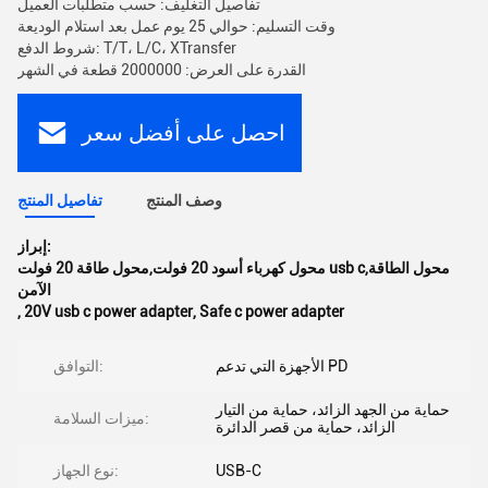
تفاصيل التغليف: حسب متطلبات العميل
وقت التسليم: حوالي 25 يوم عمل بعد استلام الوديعة
شروط الدفع: T/T، L/C، XTransfer
القدرة على العرض: 2000000 قطعة في الشهر
احصل على أفضل سعر
وصف المنتج
تفاصيل المنتج
إبراز:
محول كهرباء أسود 20 فولت,محول طاقة 20 فولت usb c,محول الطاقة
الآمن
,
20V usb c power adapter
,
Safe c power adapter
الأجهزة التي تدعم PD
التوافق:
حماية من الجهد الزائد، حماية من التيار
ميزات السلامة:
الزائد، حماية من قصر الدائرة
USB-C
نوع الجهاز: