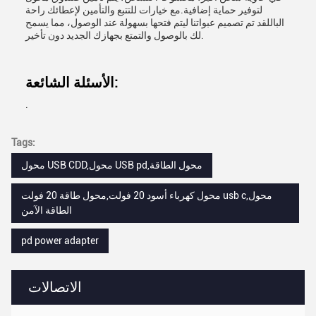
لتوفير حماية إضافية.مع خيارات للتتبع والتأمين لإعطائك راحة
الباللقد تم تصميم عبواتنا ليتم فتحها بسهولة عند الوصول، مما يسمح
لك بالوصول والتمتع بجهازك الجديد دون تأخير.
الأسئلة الشائعة:
.
Tags:
محول USB CDD,محول USB pd,محول الطاقة
محول كهرباء أسود 20 فولت,محول طاقة 20 فولت usb c,محول
الطاقة الآمن
pd power adapter
الاتصالات