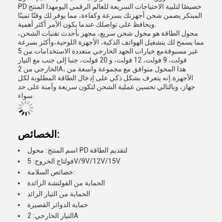
PD خصيصًا لتلبية الاحتياجات السريعة للعالم الرقمي اليومهذا المنتج
المبتكر يضمن شحن أجهزتك بسرعة وكفاءة، مما يوفر لك وقتًا ثمينًا
ويحافظ على تواصلك عندما يكون الأمر أكثر أهمية.
محول الطاقة هو محول شحن سريع، مجهز بأحدث تقنيات الشحن،
مما يسمح لك بتشغيل الهواتف الذكية، الأجهزة اللوحية،وأكثر بسرعة
غير مسبوقةمع خيارات الجهد الخارجي متعددة الاستخدامات من 5
فولت، 9 فولت، 12 فولت، و 20 فولت، جنبا إلى جنب مع التيار
الخارجي من 2A، هذا المحول متوافق مع مجموعة واسعة من
الأجهزة.إنه يتعرف بشكل ذكي على إدخال الطاقة المطلوبة لكل
جهاز، وبالتالي تحسين عملية الشحن لتكون سريعة وآمنة على حد
سواء.
الخصائص:
اسم المنتج: محول PD لتقديم الطاقة
فولتاج الخروج: 5V/9V/12V/15V
خصائص السلامة:
الحماية من الفولتشة الزائدة
الحماية من التيار الزائد
حماية الدوائر القصيرة
التيار الخارجي: 2A