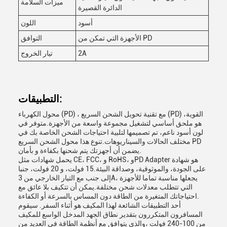
ميزات السلامة
الدائرة القصيرة
أسود
اللون
الأجهزة التي تمكن من PD
التوافق
2A
تيار الخروج
التطبيقات:
محول الكهرباء (PD) ، مع تقنية تحويل الشحن السريع (PD) القوية،
هو ملحق أساسي لتشغيل مجموعة واسعة من الأجهزة.متوفر في
لون أسود ناعم، تم تصميمها لتلبية احتياجات الشحن الخاصة بك في
مختلف الحالات والسيناريوهات.تنوع هذا محول الشحن السريع PD
يضمن أن أجهزتك يتم شحنها بكفاءة و بأمان.
يحمل شهادات مثل CE، FCC، و RoHS، وPD Adapter هو شهادة
على الجودة، والموثوقية، وصداقة البيئة.15 فولت، و 20 فولت، جنبا
إلى جنب مع التيار الخارجي من 3A، يجعلها مناسبة تماما للأجهزة
التي تتطلب معدلات شحن مختلفة.يمكن أن تتكيف بلا عائق مع
احتياجاتك المتغيرة من الطاقة دون المساس بالسرعة أو الكفاءة.
أحد التطبيقات الشائعة لهذا المكيف هو أثناء السفر. سيقوم
المسافرون المتكررون بتقدير نطاق الجهد المدخل الواسع للمكيف
من 100-240 فولت ،والذي يتوافق مع أنظمة الطاقة في العديد من