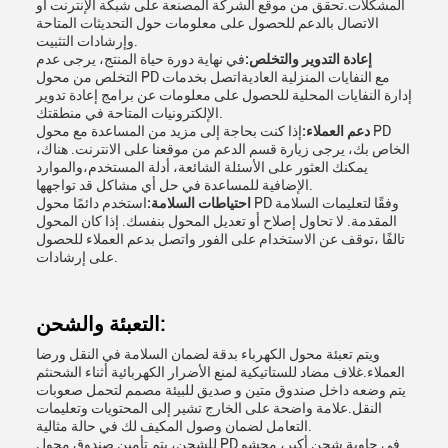
المشكلات.تحقق من موقع الشركة المصنعة على شبكة الإنترنت أو
الاتصال بالدعم للحصول على معلومات حول التحديثات المتاحة
وإرشادات التثبيت.
إعادة التدوير والتخلص:
في نهاية دورة حياة المنتج، يرجى عدم
التخلص من محول PD مع النفايات المنزلية العاديةاتصل بخدمات
إدارة النفايات المحلية للحصول على معلومات عن برامج إعادة تدوير
الإلكترونيات المتاحة في منطقتك.
دعم العملاء:
إذا كنت بحاجة إلى مزيد من المساعدة مع محول PD
الخاص بك، يرجى زيارة قسم الدعم من موقعنا على الانترنت. هناك،
يمكنك العثور على الأسئلة الشائعة، أدلة المستخدم،والموارد
الإضافية للمساعدة في حل أي مشاكل قد تواجهها.
احتياطات السلامة:
استخدم دائمًا محول PD وفقًا لتعليمات السلامة
المقدمة. لا تحاول إصلاح أو تعديل المحول بنفسك. إذا كان المحول
تالفًا ،توقف عن الاستخدام على الفور واتصل بدعم العملاء للحصول
على إرشادات.
التعبئة والشحن:
ويتم تعبئة محول الكهرباء بدقة لضمان السلامة في النقل ورضا
العملاء.غلاف مضاد للستاتيكية لمنع الأضرار الكهربائية أثناء الشحنثم
يتم وضعه داخل صندوق متين و صديق للبيئة مصمم لتحمل صعوبات
النقل.علامة واضحة على الخارج تشير إلى المحتويات وتعليمات
التعامل لضمان وصول المكيف لك في حالة مثالية.
للشحن، يتم تأمين صندوق محول PD في حاوية شحن أكبر، محشو