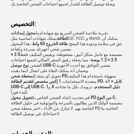
وصلة توصيل الطاقة للجدار لجميع احتياجات الشحن الخاصة بك.
التخصيص:
تجربة ملاءمة الشحن السريع مع شهادة لدينا
محول إمدادات
، يمكنك أن
CE، FCC، و RoHS
الطاقة
يمتلك شهادات أساسية مثل
تثق في سلامة وجودة هذا المنتج.
طاقة الخروج 60 واط
، هذا المحول
يضمن شحن أجهزتك بسرعة وكفاءة.
مصممة مع عامل شكل أنيق، مضغوطة، ويقيس المكيف فقط
2.5 ×
2.5 × 1.2 بوصة
، مما يجعله رفيق السفر المثالي لجميع احتياجات
يضمن التوافق مع أحدث الأجهزة،
نوع موصل USB-C
الشحن.
وضمان أنه يمكنك البقاء على اتصال أينما ذهبت.
بسهولة باستخدام هذا المكيف
محطة شحن PD
تحويل أي منفذ إلى
1 × كابل
، a
1 إكس مخصص لتقديم الطاقة PD
متعددة الاستخدامات.
1 X دليل المستخدم
، تزويدك بكل ما تحتاجه
، و
USB-C إلى USB-C
للبدء فوراً.
،
تحويل محول PD من النوع C
قم بتحديث إعداد الشحن الخاص بك
مصممة لأولئك الذين يطالبون بالسرعة والموثوقية في حلول الطاقة
الخاصة بهم. لا تتنازل عن الأداء ، اختر محطة شحن PD الخاصة بنا
لاحتياجاتك في توصيل الطاقة.
الدعم والخدمات: