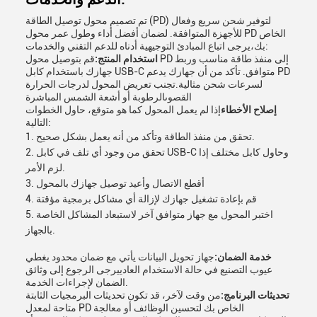
تم تصميم محول توصيل الطاقة (PD) لتوفير شحن سريع وفعال
للأجهزة المتوافقة. لضمان أفضل أداء وطول عمر محول PD الخاص
بك،يرجى اتباع المبادئ التوجيهية أدناه للدعم التقني والخدمات:
استخدام المنتج:
قم بتوصيل محول PD إلى منفذ طاقة مناسب وربط
جهازك باستخدام كابل USB-C متوافق. تأكد من أن جهازك يدعم PD
لسرعات شحن مثالية.تجنب تعريض المحول لدرجات الحرارة
القصوىالرطوبة أو أشعة الشمس المباشرة
إصلاح الأخطاء
إذا لم يعمل المحول كما هو متوقع، حاول الخطوات
التالية:
تحقق من منفذ الطاقة وتأكد من أنه يعمل بشكل صحيح.
تحقق من وجود أي تلف في كابل USB-C وحاول كابل مختلف إذا
لزم الأمر.
أقطع الاتصال وأعيد توصيل جهازك بالمحول
قم بإعادة تشغيل جهازك لإزالة أي مشاكل برمجية مؤقتة
اختبر المحول مع جهاز متوافق آخر لاستبعاد المشاكل الخاصة
بالجهاز.
خدمة الضمان:
جهاز تحويل البيانات يأتي مع ضمان محدود يغطي
عيوب التصنيع في حالة الاستخدام العادييرجى الرجوع إلى وثائق
الضمان لإجراءات الخدمة.
تحديثات البرنامج:
من وقت لآخر، قد تكون تحديثات البرمجيات الثابتة
متاحة لمعدل PD الخاص بك لتحسين الوظائف أو معالجة