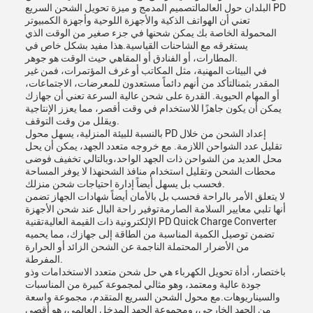
البلدان حول العالمالتصميم المدمج و ميزة تحويل الشحن السريع PD
تعني أن الهواتف الذكية والأجهزة اللوحية وأجهزة الكمبيوتر
المحمولة الخاصة بك يمكن شحنها في جزء صغير من الوقت الذي
يستغرقه مع الشاحنات القياسية.هذا مفيد بشكل خاص في
المطارات، أو الفنادق أو المقاهي حيث الوقت هو جوهر.
في البيئات المهنية، مثل المكاتب أو غرف المؤتمرات، فمن غير
المقدر بثمنالتأكد من أنهم دائماً مستعدون للمعرضات، الاجتماعات،
أو المهام الحيوية. القدرة على شحن عالية السرعة تعني أن جهازك
يمكن أن يكون جاهزًا للاستخدام في وقت أقصر، مما يعزز الإنتاجية
ويقلل من وقت التوقف.
بالنسبة للبيئة المنزلية، يسهل محول PD إعداد الشحن من خلال
تقليل عدد الشواحن اللازمة. مع خروجه متعدد الجهد، يمكن أن يحل
محل العديد من الشواحن ذات الجهد الواحد،وبالتالي تخفيف فوضى
محطات الشحن وتقليل استخدام منافذ الشحنهذا لا يوفر المساحة
فحسب بل يسهل أيضاً إدارة احتياجات شحن منزلك.
لا يتعلق الأمر بالراحة فحسب بل بالأمان أيضاً شهادات الجهاز تضمن
أنها تلبي معايير السلامة الصارمةتوفير راحة البال عند شحن الأجهزة
الإلكترونية ذات القيمة العاليةتقنية PD Quick Charge Converter
تضمن توصيل الكمية المناسبة من الطاقة إلى جهازك، مما يحميه
من الأضرار المحتملة الناجمة عن الشحن الزائد أو الحرارة
المفرطة.
باختصار، أداة تحويل الكهرباء هي حل شحن متعدد الاستخدامات وذو
جودة عالية ومعتمد، وهو مثالي لمجموعة كبيرة من المناسبات
والسيناريوهات.مع محول الشحن السريع المتقدم، مجموعة واسعة
من الجهد الخارجي، ومجموعة الجهد المدخل العالمي، هو أقصى