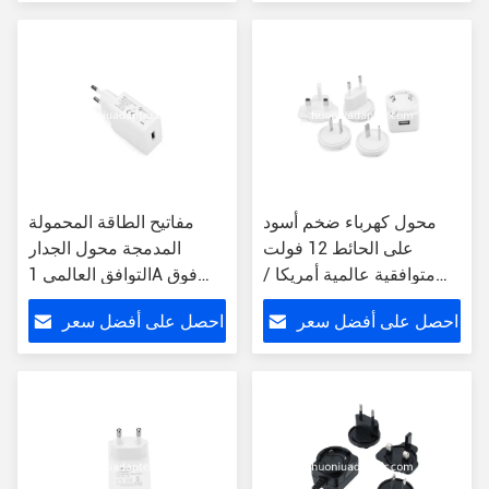
محول كهرباء ضخم أسود
مفاتيح الطاقة المحمولة
على الحائط 12 فولت
المدمجة محول الجدار
متوافقية عالمية أمريكا /
التوافق العالمي 1A فوق
الاتحاد الأوروبي / المملكة
التوتر مغلق
احصل على أفضل سعر
احصل على أفضل سعر
المتحدة / أوف ABS