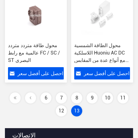
محول الطاقة الشمسية
محول طاقة متردد متردد
اللاسلكية Huoniu AC DC
عالمية مع رابط FC / SC /
مع أنواع عدة من المقابس
ST البصري
تصميم خفيف
احصل على أفضل سعر
احصل على أفضل سعر
6
7
8
9
10
11
12
13
الاتصالات