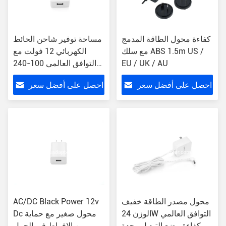
كفاءة محول الطاقة المدمج
مساحة توفير شاحن الحائط
مع سلك ABS 1.5m US /
الكهربائي 12 فولت مع
EU / UK / AU
التوافق العالمي 100-240
فولت
احصل على أفضل سعر
احصل على أفضل سعر
محول مصدر الطاقة خفيف
AC/DC Black Power 12v
الوزن 24W التوافق العالمي
Dc محول صغير مع حماية
كفاءة وضع التبديل وحدة
من الإفراط في الحمل