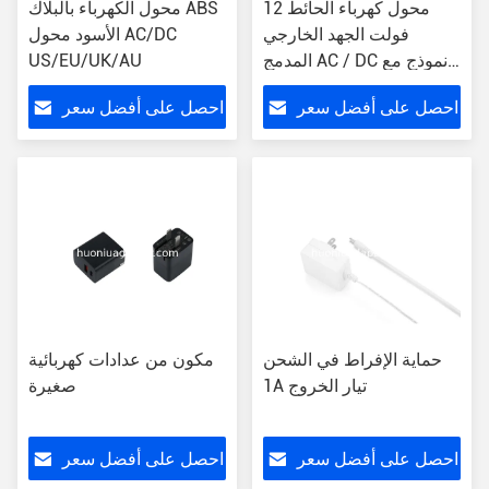
محول كهرباء الحائط 12
محول الكهرباء بالبلاك ABS
فولت الجهد الخارجي
الأسود محول AC/DC
المدمج AC / DC نموذج مع
US/EU/UK/AU
1A التيار
احصل على أفضل سعر
احصل على أفضل سعر
حماية الإفراط في الشحن
مكون من عدادات كهربائية
1A تيار الخروج
صغيرة
احصل على أفضل سعر
احصل على أفضل سعر