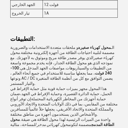
12 فولت
الجهد الخارجي
1A
تيار الخروج
التطبيقات:
الـ
محول كهرباء صغير
هو ملحقات متعددة الاستخدامات والضرورية
مصممة لتلبية احتياجات الطاقة من أجهزة إلكترونية مختلفة.
محول
كهرباء صغير
الذي يوفر مصدر طاقة مريح وموثوق به لأجهزتك. مع
نموذجه الذي هو محول الطاقة الجدار، فإنه يخدم مجموعة واسعة
من التطبيقات والسيناريوهات.مواصفات الجهد المدخل هي:
100-
240 فولت
، مما يجعلها مناسبة للاستخدام في جميع أنحاء العالم ،
ونوعها AC / DC يضمن التوافق مع كل من أنظمة الطاقة المتغيرة
والتيار المستمر.
هذا المحول مجهز بميزات حماية قوية مثل حماية الإفراط في
الحمل، حماية الدائرة القصيرة، وحماية الإفراط في الجهد،ضمان
حماية أجهزتك من المخاطر الكهربائية المحتملةإن توفر أنواع
مختلفة من المقابس، بما في ذلك الولايات المتحدة والاتحاد الأوروبي
والمملكة المتحدة والاتحاد الأفريقي، يجعلها حلاً عالمياً للمسافرين
والأشخاص الذين يستخدمون أجهزة من مناطق مختلفة.
واحدة من الميزات الرئيسية لهذا محول الطاقة هي ضيقة.
محول
الطاقة المدمج
مصممة لتكون
محول كهربائي مدخر للمساحة
، مثالية