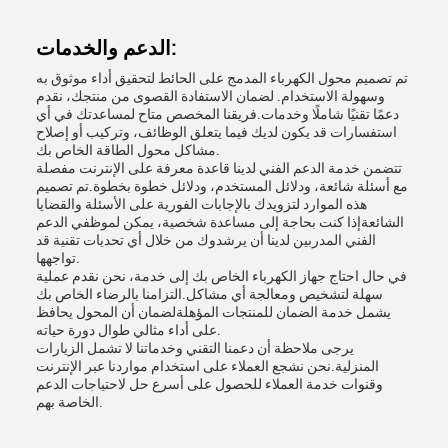
الدعم والخدمات:
تم تصميم محول الكهرباء المدمج على الحائط لتحقيق أداء موثوق به
وسهولة الاستخدام. لضمان الاستفادة القصوى من منتجك، نقدم
دعمًا تقنيًا شاملًا وخدمات.فريقنا المخصص متاح لمساعدتك في أي
استفسارات قد يكون لديك فيما يتعلق الوظائف، وتركيب أو إصلاح
مشاكل محول الطاقة الخاص بك.
تتضمن خدمة الدعم الفني لدينا قاعدة معرفة على الإنترنت مفصلة
مع أسئلة شائعة، ودلائل المستخدم، ودلائل خطوة بخطوة.تم تصميم
هذه الموارد لتزويدك بالإجابات الفورية على الأسئلة والقضايا
الشائعةإذا كنت بحاجة إلى مساعدة شخصية، يمكن لموظفي الدعم
الفني المدربين لدينا أن يرشدوك من خلال أي تحديات تقنية قد
تواجهها.
في حال احتاج جهاز الكهرباء الخاص بك إلى خدمة، نحن نقدم عملية
سهلة لتشخيص ومعالجة أي مشاكل.التزامنا بالرضاء الخاص بك
يشمل خدمة الضمان للمنتجات المؤهلةلضمان أن المحول يحافظ
على أداء مثالي طوال دورة حياته.
يرجى ملاحظة أن دعمنا التقني وخدماتنا لا تشمل الزيارات
المنزلية.نحن نشجع العملاء على استخدام مواردنا عبر الإنترنت
وقنوات خدمة العملاء للحصول على أسرع حل لاحتياجات الدعم
الخاصة بهم.