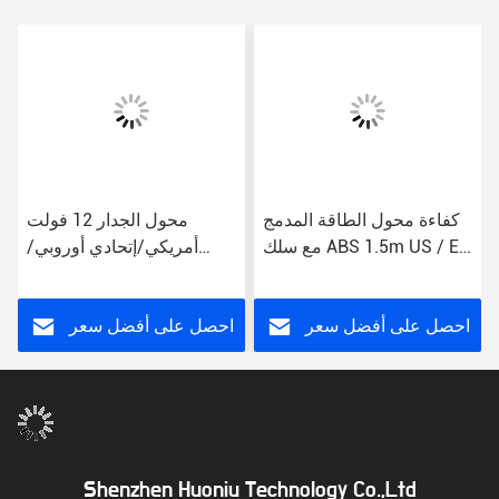
كفاءة محول الطاقة المدمج
محول الجدار 12 فولت
مع سلك ABS 1.5m US / EU
أمريكي/إتحادي أوروبي/
/ UK / AU
مملكة المتحدة/إسرائيل
احصل على أفضل سعر
احصل على أفضل سعر
Shenzhen Huoniu Technology Co.,Ltd