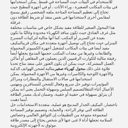
للاستخدام في البيئات حيث المساحة في قسط. يمكن استخدامها
في بيئات المكاتب الصغيرة ، وراء الأثاث ، أو في أجهزة المطبخ حيث
تحتاج إلى تعظيم المساحة المتاحة.ملفه الشخصي رقيق يسمح
لمقابس أخرى لاستخدامها في نفس منفذ أو شريط الطاقة دون
عرقلة.
هذا المحول الصغير للطاقة مفيد بشكل خاص في مناسبات مختلفة
مثل غرف الفنادق حيث تكون منافذ الكهرباء محدودة وغالبًا ما تكون
بعيدة عن السرير أو المكتب.كما أنها مثالية لتركيبات المسرح
المنزلي حيث تحتاج إلى توصيل أجهزة متعددة في مكان قريبالمكيف
مفيد أيضا في بيئات المكاتب لتشغيل أجهزة الكمبيوتر المحمولة
والطابعات وغيرها من معدات المكتب.حجمها المدمج يجعلها أيضاً
رفيقة مثالية للكوارث الرقميين الذين يعملون في المقاهي أو أماكن
العمل المشتركة، حيث يمكن أن يكون العثور على منفذ متاح تحديا.
علاوة على ذلك،
محول كهرباء صغير
مثالية لشحن الهواتف الذكية
والأجهزة اللوحية والكاميرات وغيرها من الأجهزة المحمولة. يمكن
استخدامها في صالات الاستقبال والمطارات ومراكز
المؤتمرات،توفير حل سريع وفعال للشحن للمسافرين ومهنيي
الأعمال أثناء التنقلالتصميم السلس وسهولة التحمل يعني أنه يمكن
أن ينزلق بسهولة في حقيبة أو حقيبة، وضمان لديك مصدر الطاقة
أينما ذهبت.
باختصار، المكيف الجدار المدمج هو عملية، متعددة الاستخدامات حل
الطاقة التي توفر الراحة، والحماية، وتصميم توفير المساحة
لمجموعة متنوعة من التطبيقات.إن التوافق العالمي وخصائص
السلامة تجعلها أداة لا غنى عنها لأي شخص يحتاج إلى مصدر طاقة
موثوق به لأجهزته الإلكترونية.