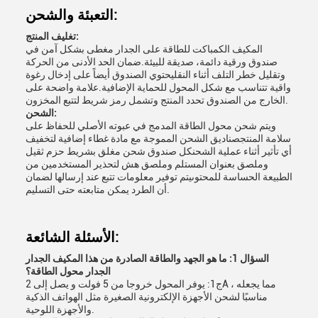
التعبئة والشحن:
تغليف المنتج:
المكيف الكمباكت للطاقة على الجدار مغطى بشكل آمن في
صندوق ورقية دائمة، صديقة للبيئة.ضمان الحد الأدنى من الحركة
وتقليل خطر التلف أثناء النقليحتوي الصندوق أيضاً على إدخال رغوة
واقية تتناسب مع شكل المحول للحماية الإضافية.علامة واضحة على
الخارج من الصندوق تحدد المنتج وتشمل رمز شريط لتتبع المخزون.
الشحن:
ويتم شحن محول الطاقة المدمج في عبوته الأصلي للحفاظ على
سلامة المنتجصناديق الشحن المموجة مع مادة غطاء إضافية لتخفيف
أي تأثير أثناء عملية الشحنكل صندوق شحن مغلق بشريط حزم ثقيل
وملصق بعنوان المستلم وملصق هش لتحذير المستخدمين من
الطبيعة الحساسة للمحتوىيتم توفير معلومات تتبع عند إرسالها لضمان
أن الطرد يمكن متابعته حتى التسليم.
الأسئلة الشائعة:
السؤال 1: ما هو الجهد والطاقة الصادرة من هذا المكيف الجدار
الجدار محول الطاقة؟
ج1: يوفر المحول خروجا من 5 فولت و يصل إلى 2A ، مما يجعله
مناسبًا لشحن الأجهزة الإلكترونية الصغيرة مثل الهواتف الذكية
والأجهزة اللوحية.