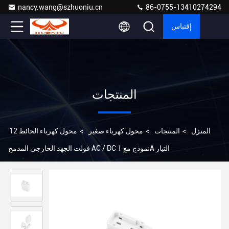
nancy.wang@szhuoniu.cn
86-0755-13410274294
إقتباس
المنتجات
المنزل
>
المنتجات
>
محول كهرباء صغير
>
محول كهرباء الحائط 12
فولت الجهد الخارجي المدمج AC / DC نموذج مع 1A التيار