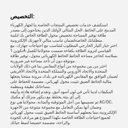
التخصيص:
استكشف خدمات تخصيص المنتجات الخاصة بنا لجهاز الكهرباء
المدمج على الحائط، الحل المثالي لأولئك الذين يحتاجون إلى مصدر
طاقة توفير المساحة.تخصيص محول الطاقة الخاص بك لتلبية
متطلباتك الخاصةلضمان تناسب مثالي لأجهزتك الإلكترونية.
اختر خيار التيار الخارجي المطلوب لتتناسب مع احتياجات جهازك، مع
تكوين 1A القياسي لتزويد الطاقة بكفاءة.صممت محولاتنا للعمل
بسلاسة كحاجز مساحة الحائط الحائط الكهربائي محول، توفير طاقة
موثوقة دون أن تأخذ مساحة غير ضرورية.
اختر من بين مجموعة من أنواع المقابس بما في ذلك الولايات
المتحدة والاتحاد الأوروبي والمملكة المتحدة والاتحاد الأفريقي
لضمان التوافق مع المقابس الكهربائية في بلدك.مرونة منتجنا يجعلها
مثالية الحائط الضيق تثبيت محول كهربائي، مصممة للحفاظ على
مساحاتك نظيفة ومنظمة.
المكيفات لدينا تأتي في لون أسود أنيق، وتقدم إضافة هادئة وأنيقة
إلى أي بيئة.يختلط مع ديكور منزلك أو مكتبك.
تم تصميمها من أجل الموثوقية والمتانة، محولاتنا هي نوع AC/DC،
وضمان أنها يمكن التعامل مع مجموعة متنوعة من الأجهزة
الإلكترونية،مما يجعلهم أساسية الحائط الضيق تثبيت محول كهربائي
لجميع احتياجات الطاقة الخاصة بكهذا النموذج هو مرادف للجودة
والراحة، مصممة خصيصا لنمط حياتك.