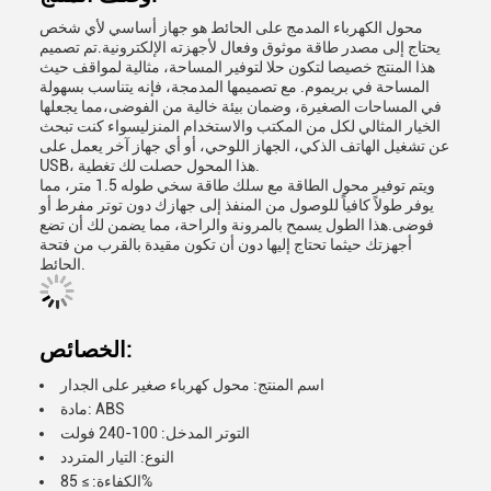
محول الكهرباء المدمج على الحائط هو جهاز أساسي لأي شخص
يحتاج إلى مصدر طاقة موثوق وفعال لأجهزته الإلكترونية.تم تصميم
هذا المنتج خصيصا لتكون حلا لتوفير المساحة، مثالية لمواقف حيث
المساحة في بريموم. مع تصميمها المدمجة، فإنه يتناسب بسهولة
في المساحات الصغيرة، وضمان بيئة خالية من الفوضى،مما يجعلها
الخيار المثالي لكل من المكتب والاستخدام المنزليسواء كنت تبحث
عن تشغيل الهاتف الذكي، الجهاز اللوحي، أو أي جهاز آخر يعمل على
USB، هذا المحول حصلت لك تغطية.
ويتم توفير محول الطاقة مع سلك طاقة سخي طوله 1.5 متر، مما
يوفر طولاً كافياً للوصول من المنفذ إلى جهازك دون توتر مفرط أو
فوضى.هذا الطول يسمح بالمرونة والراحة، مما يضمن لك أن تضع
أجهزتك حيثما تحتاج إليها دون أن تكون مقيدة بالقرب من فتحة
الحائط.
الخصائص:
اسم المنتج: محول كهرباء صغير على الجدار
مادة: ABS
التوتر المدخل: 100-240 فولت
النوع: التيار المتردد
الكفاءة: ≥ 85%