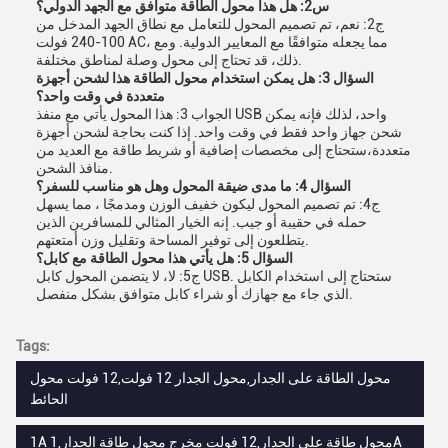
س2: هل هذا محول الطاقة متوافق مع الجهد الدولي؟
ج2: نعم، تم تصميم المحول للتعامل مع نطاق الجهد المدخل من
100-240 فولت AC، مما يجعله متوافقًا مع المعايير الدولية. ومع
ذلك، قد تحتاج إلى محول وصلة لمناطق مختلفة.
السؤال 3: هل يمكن استخدام محول الطاقة هذا لشحن أجهزة
متعددة في وقت واحد؟
الجواب 3: هذا المحول يأتي مع منفذ USB واحد، لذلك فإنه يمكن
شحن جهاز واحد فقط في وقت واحد. إذا كنت بحاجة لشحن أجهزة
متعددة،ستحتاج إلى مخصصات إضافية أو شريط طاقة مع العديد من
منافذ الشحن.
السؤال 4: ما مدى ضيقة المحول وهل هو مناسب للسفر؟
ج4: تم تصميم المحول ليكون خفيف الوزن ومدمجًا ، مما يسهل
حمله في حقيبة أو جيب. إنه الخيار المثالي للمسافرين الذين
يتطلعون إلى توفير المساحة وتقليل وزن أمتعتهم.
السؤال 5: هل يأتي هذا محول الطاقة مع كابل؟
ج5: لا، لا يتضمن المحول كابل USB. ستحتاج إلى استخدام الكابل
الذي جاء مع جهازك أو شراء كابل متوافق بشكل منفصل.
Tags:
محول الطاقة على الجدار,محول الجدار 12 فولت,12 فولت محول
الحائط
1A محول طاقة على الجدار,12 فولت مخرج محول طاقة الجدار,1A