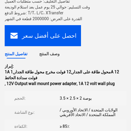
تفاصيل التغليف: حسب متطلبات العميل
وقت التسليم: حوالي 25 يوم عمل بعد استلام الوديعة
شروط الدفع: T/T، L/C، XTransfer
القدرة على العرض: 2000000 قطعة في الشهر
احصل على أفضل سعر
وصف المنتج
تفاصيل المنتج
إبراز:
1A محول طاقة على الجدار,12 فولت مخرج محول طاقة الجدار,1A 12
فولت سدادة الحائط
,
12V Output wall mount power adapter
,
1A 12 volt wall plug
3.5 × 2.5 × 2 بوصة
الحجم:
الولايات المتحدة / الاتحاد الأوروبي /
نوع الشاشة:
المملكة المتحدة / الاتحاد الأفريقي
≥ 85٪
الكفاءة: