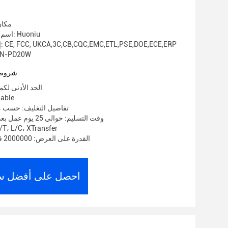
مكان
اسم العلامة التجارية: Huoniu
إصدار الشهادات: CE, FCC, UKCA,3C,CB,CQC,EMC,ETL,PSE,DOE,ECE,ERP
رقم الموديل: D20W
شروط 
الحد الأدنى لكمية: 1000
الأسعار:
تفاصيل التغليف: حسب م
وقت التسليم: حوالي 25 يوم عمل بعد استلام الوديعة
شروط الدفع: ، L/C، XTransfer
القدرة على العرض: 2000000 قطعة في الشهر
احصل على أفضل س