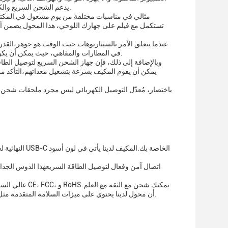
فولت ، و 20 فولت ، وتيار الخروج من 3A ، يدعم الشحن السريع والكفء للأجهزة التي تتطلب مستويات طاقة مختلفة.
تستكمل مع فيلم على جهازك اللوحي، هذا المحول يضمن أن
عندما يتعلق الأمر بالسيناريوهات حيث الوقت هو جوهر،القدرة ع
في المطارات والمقاهي، حيث يمكن أن يكون العثور على مصدر طاقة تحديًا، ببساطة قم بتوصيله، وشحنه بسرعة، وأنت مستعد للذهاب.
وبالإضافة إلى ذلك، فإن جهاز الشحن السريع لتوصيل الطاق
باختصار، مُعدّل التوصيل الكهربائي ليس مجرد ملحقات شحن، ب
أن محول لدينا يحتوي على ميزات السلامة المتقدمة مثل حماية فوق الجهد، حماية فوق التيار، وحماية الدائرة القصيرة، حماية أجهزتك أثناء كل شحن.