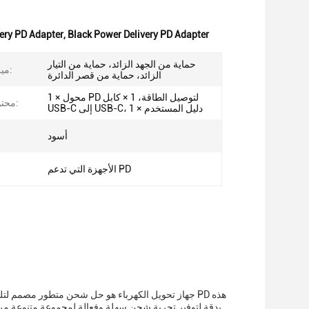
ery PD Adapter
,
Black Power Delivery PD Adapter
حماية من الجهد الزائد، حماية من التيار
ميزات السلامة:
الزائد، حماية من قصر الدائرة
1 × محول PD لتوصيل الطاقة، 1 × كابل
محتويات الحزمة:
USB-C إلى USB-C، 1 × دليل المستخدم
أسود
الأجهزة التي تدعم PD
جهاز تحويل الكهرباء هو حل شحن متطور مصمم لتلبية
بدقة لتوفير تجربة شحن سهلة وفعالة لمجموعة متنوعة من ال