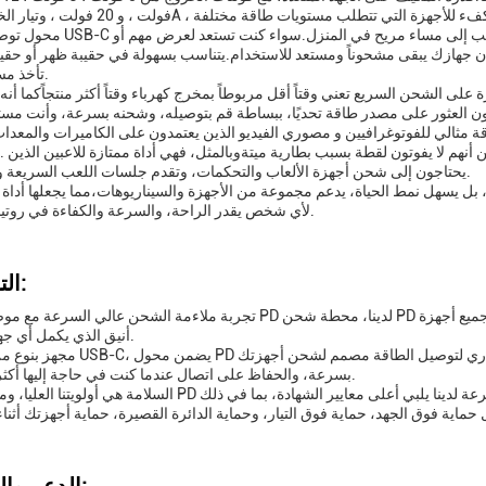
محول توصيل الطاقة USB-C مثالي في مناسبات مختلفة من يوم مشغو
 جهازك يبقى مشحوناً ومستعد للاستخدام.يتناسب بسهولة في حقيبة ظهر أو حقيب
تأخذ مساحة كبيرة.
لى الشحن السريع تعني وقتاً أقل مربوطاً بمخرج كهرباء وقتاً أكثر منتجاًكما أنه ي
ة مثالي للفوتوغرافيين و مصوري الفيديو الذين يعتمدون على الكاميرات والمعدات
يحتاجون إلى شحن أجهزة الألعاب والتحكمات، وتقدم جلسات اللعب السريعة والمتواصلة.
ل يسهل نمط الحياة، يدعم مجموعة من الأجهزة والسيناريوهات،مما يجعلها أداة لا
لأي شخص يقدر الراحة، والسرعة والكفاءة في روتينهم اليومي.
التخصيص:
تجربة ملاءمة الشحن عالي السرعة مع موصل الطاقة PD لدينا، محطة شحن PD النهائية لجميع أجهزة USB-C الخاصة بك.ال
أنيق الذي يكمل أي جهاز أو إعداد.
مجهز بنوع من موصلات USB-C، يضمن محول PD اتصال آمن وفعال لتوصيل الطا
بسرعة، والحفاظ على اتصال عندما كنت في حاجة إليها أكثر من غيرها.
السلامة هي أولويتنا العليا، ومعدل شحن PD عالي السرعة لدينا يلبي أعلى معايير الشهادة، بما في ذلك E، FCC