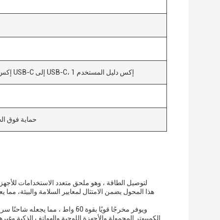
1 إكس مخصص لتوصيل الطاقة PD، 1 إكس كابل USB-C إلى USB-C، 1 إكس دليل المستخدم
حماية فوق الج