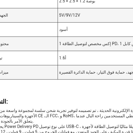
2.5 × 2.5 × 1.2 بوصة
5V/9V/12V
الجهد
أسود
محتوي
1.6أ
تي
هد، حماية فوق التيار، حماية الدائرة القصيرة
ميزات
التطبيقات:
الأجهزة والسيناريوهات. معتمد مع CE ،الـ FCC، و RoHS، هذا المحول يضمن الامتثال لمعايير السلامة 
يتعلق الأمر بالجودة والموثوقية.
يحتوي محول  Delivery PD