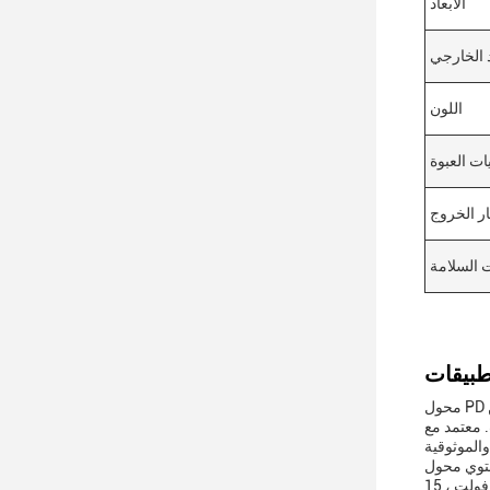
الأبعاد
 الخارجي
اللون
ات العبوة
ار الخروج
 السلامة
محول PD لتوصيل الطاقة ، وهو ملحق متعدد الاستخدامات للأجهزة الإلكترونية الحديثة ، تم تصميمه لتوفير تجربة شحن سلسة لمجموعة واسعة من
والبيئة، مما يعطي المستخدمين راحة البال عندما
Power على نوع توصيل USB-C ، ويوفر مخرجًا قويًا بقوة 60 واط ، مما يجعله شاحنًا سريعًا مثاليًا لتوصيل الطاقة لأجهزة
الكمبيوتر المحمولة والأجهزة اللوحية والهواتف الذكية وغيرها.قدرة المكيف على الجهد المتعدد، مع فولتات الخروج من 5 فولت ، 9 فولت ، 12 فولت ، 15