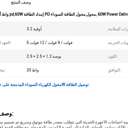
وصف المنتج
60W Power Deliv
,
60 واط أدابتر pd,60W إمداد الطاقة PD محول,محول الطاقة السوداء
3.2 أوقية
5 فولت / 9 فولت / 12 فولت
الجهد الخارجي:
اللون:
2.5 × 2.5 × 1.2 بوصة
التوافق:
20 واط
مخرج قوي:
محول الكهرباء السوداء المدمجة على حماية الجهد 20W توصيل الطاقة
وصف المنتج:
 احتياجات الأجهزة الحديثة التي تتطلب مصدر طاقة موثوق وسريع.تم تصميم محطة ش
إلكترونياتمن الهواتف الذكية إلى أجهزة الكمبيوتر المحمولة. مع نطاقه القوي لج