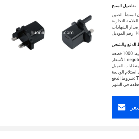
تفاصيل المنتج
 المنشأ: الصين
HN-P
الدفع والشحن
 قطعة
 negotiable
تطلبات العميل
T/T
عر