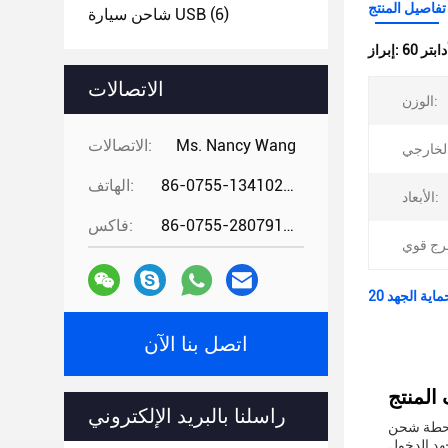
تفاصيل المنتج
(6)
شاحن سيارة USB
إبراز:
الاتصالات
الوزن:
Ms. Nancy Wang
الاتصالات:
86-0755-13410274294
الهاتف:
الأبعاد:
86-0755-28079166
فاكس:
اتصل بنا الآن
راسلنا بالبريد الإلكتروني
حن PD هذه
هد الدخول