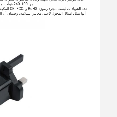
من 100-240 فولت، هذا المحول مثالي للسفر العالمي، مما يضمن أن يمكنك الحفاظ على أجهزتك تعمل أينما ذهبت.
أنها تمثل امتثال المحول لأعلى معايير السلامة، وضمان أن ال