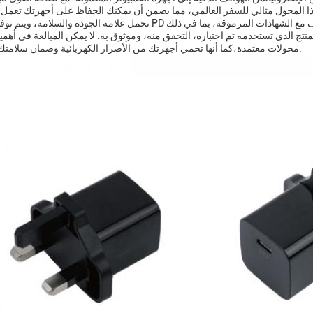
تحمل علامة الجودة والسلامة، ويتم توفير الكهرباء PD المكيف مع الشهادات المرموقة، بما في ذلك CE، FCC، و RoHS.
منتج الذي تستخدمه تم اختباره، التحقق منه، وموثوق به. لا يمكن المبالغة في أهم
محولات معتمدة،كما أنها تحمي أجهزتك من الأضرار الكهربائية وضمان سلامتك الشخصية.