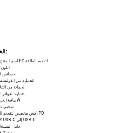
الخصائص:
اسم المنتج: محول PD لتقديم الطاقة
اللون:
خصائص السلامة:
الحماية من الفولتشة 
الحماية من التيار
حماية الدوائر 
طاقة الخروج: 20W
محتويات العبوة:
1 إكس مخصص لتقديم الطاقة PD
1 × كابل USB-C إلى USB-C
1 X دليل المست
الوزن: 3.2 أونصة