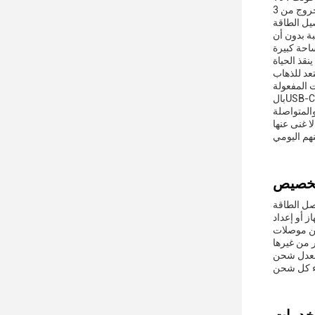
ل في المكتب إلى مساء مريح في المنزل.سواء كنت تستعد لعرض مهم أو
ة بدون أن
نقذ الحياة
 المفعولة
بالUSB-C. يمكن أن يقوم المكيف بسرعة بتشغيل معداتهم،التأكد من أنهم لا يفوتون لقطة بسبب بطارية ميتةوبالمثل، فهي أداة ممتازة للاعبين الذين
 غنى عنها
مكيف لدينا يأتي في لون أسود
قة السريعهذا الدوس الجداري لتوصيل الطاقة مصمم لشحن أجهزتك
C، و RoHS.يمكنك شحن مع الثقة مع العلم