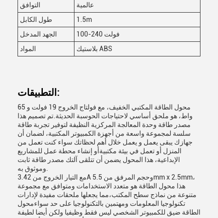
عالمية
التوافق
1.5m
طول الكابل
100-240 فولت
الجهد المدخل
بلاستيك ABS
المواد
التطبيقات:
محول الطاقة المكتبي الخفيف، مع فولتاج الخروج 19 فولت و 65
واط، هو ملحق أساسي لاحتياجات الحوسبة الحديثة.تم تصميم هذا
مصدر طاقة وحدة المعالجة المركزية النظيفة لتوفير تجربة طاقة
سلسة لمجموعة واسعة من أجهزة الكمبيوتر المكتبية، لضمان أن
جهازك يبقى يعمل و يعمل خلال أهم لحظاتك سواء كنت تعمل من
المنزل أو تعمل في بيئة مكتبيةأو إنشاء محطة عمل للمشاريع
الإبداعية، هذا المحول يضمن أن تتلقى آلتك مصدر طاقة ثابت
وموثوق به.
مع التيار الخروج من 3.42A وحجم المرفق من 5.5mm x 2.5mm،
هذا محول الطاقة هو متعدد الاستخدامات ومتوافق مع مجموعة
متنوعة من نماذج سطح المكتب،مما يجعلها ملحقات مفيدة لإدارات
تكنولوجيا المعلومات ومهتمين بالتكنولوجيا على حد سواءمحول
الطاقة ضيق للكمبيوتر الشخصي ليس فقط وظيفيا ولكن أيضا لطيفة