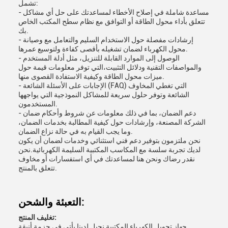
تشمل:
- مساعدة شاملة في إصلاح الأخطاء لمساعدتك على حل أي مشاكل
تتعلق بأداء محول الطاقة أو التوافق مع نظام سطح المكتب الخاص
بك.
- إرشادات مفصلة حول الاستخدام السليم والتعامل مع وصيانة
محول الكهرباء لضمان تشغيله بأقصى كفاءة ولتوسيع عمرها.
- الوصول إلى الموارد القابلة للتنزيل، مثل أدلة المستخدم
والمواصفات التقنية ودلائل التثبيت،التي توفر معلومات قيمة حول
ميزات محول الطاقة وكيفية الاستفادة القصوى منها.
- الإجابات على الأسئلة الشائعة (FAQ) التي تغطي المخاوف
الشائعة وتوفر حلول سريعة للمشاكل النموذجية التي يواجهها
المستخدمون.
- دعم الضمان، بما في ذلك معلومات عن شروط وأحكام ضمان
الشركة المصنعة، وإرشادات حول كيفية المطالبة بخدمات الضمان،
وما يجب القيام به في حالة نزاع الضمان.
نحن ملتزمون بتوفير دعم فني استثنائي وخدمات لضمان أن يكون
لديك تجربة سلسة مع المكاسب المكتبية السليمة الكهربائية.نحن
نقدر رضاك ونحن هنا لمساعدتك في أي استفسارات أو مخاوف
تتعلق بالمنتج.
التعبئة والشحن:
تغليف المنتج:
جهاز تحويل الكهرباء المكتبية نحيل لدينا يأتي في حزمة أنيقة