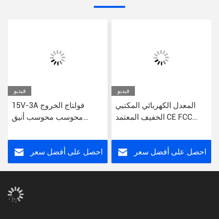
فيديو
فيديو
المعدل الكهربائي المكتبي
15V-3A فولتاج الخروج
الخفيف المعتمد CE FCC
محوسب محوسب أنيق
RoHS
محول الطاقة البرج المبسط
للكمبيوترات المكتبية
احصل على أفضل سعر
احصل على أفضل سعر