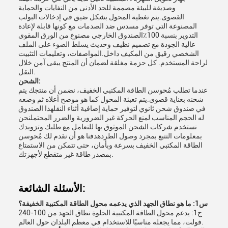
وصديقة للبيئة مصممة للحد الأدنى من النفايات والحماية
القصوى.يتم تغطية المحول بشكل ضيق في إدخالات البولب
المصنوعة التي توفر مسدس ضد الصدمات مع كونها قابلة لإعادة
التدوير بنسبة 100٪الصندوق الخارجي مصنوع من الورق المقوى
عالية الجودة مع تصميم نظيف وحديث يسلط الضوء على الملف
الشخصي رقيق من المكيف داخل.المواصفات، وتعليمات التثبيت
لراحة المستخدم. كل حزمة مغلقة لضمان أن المنتج يبقى آمن خلال
النقل.
الشحن:
عندما تطلب مُحوسن الطاقة المكتبي الخفيف، نضمن أن منتجك يتم
شحنه بعناية قصوى.يتم تعبئة المحول كما هو موضح أعلاه ثم وضعه
في صندوق شحن ثانوي لتوفير حماية إضافية أثناء النقلهذا الصندوق
له الحجم المناسب لمنع الحركة غير الضرورية والضرر المحتملنحن
نستخدم شركات الشحن الموثوق بها للتعامل مع طلبك وتزويدك
بمعلومات التتبع بمجرد وصول الطردهدفنا هو أن نقدم لك مُحوسن
الطاقة المكتبي الخفيف بسرعة وبأمان، حتى تتمكن من الاستمتاع
بمصدر طاقة غير متقطع لأجهزتك.
الأسئلة الشائعة:
س1: ما هو نطاق الجهد الذي يدعمه محول الطاقة المكتبية الخفيفة؟
ج1: يدعم محول الطاقة المكتبية الحلوة نطاق الجهد من 100-240
فولت، مما يجعله مناسبًا للاستخدام في معظم البلدان حول العالم.