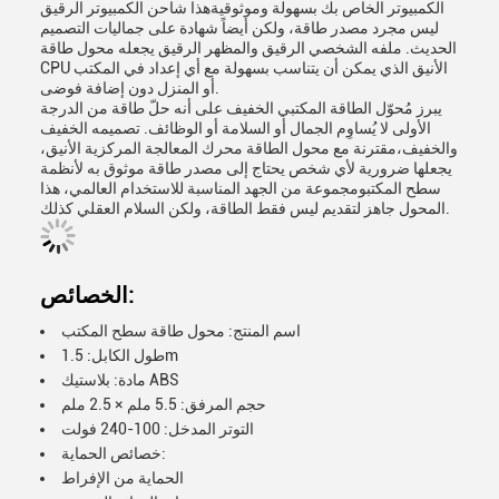
الكمبيوتر الخاص بك بسهولة وموثوقيةهذا شاحن الكمبيوتر الرقيق
ليس مجرد مصدر طاقة، ولكن أيضاً شهادة على جماليات التصميم
الحديث. ملفه الشخصي الرقيق والمظهر الرقيق يجعله محول طاقة
CPU الأنيق الذي يمكن أن يتناسب بسهولة مع أي إعداد في المكتب
أو المنزل دون إضافة فوضى.
يبرز مُحوّل الطاقة المكتبي الخفيف على أنه حلّ طاقة من الدرجة
الأولى لا يُساوِم الجمال أو السلامة أو الوظائف. تصميمه الخفيف
والخفيف،مقترنة مع محول الطاقة محرك المعالجة المركزية الأنيق،
يجعلها ضرورية لأي شخص يحتاج إلى مصدر طاقة موثوق به لأنظمة
سطح المكتبومجموعة من الجهد المناسبة للاستخدام العالمي، هذا
المحول جاهز لتقديم ليس فقط الطاقة، ولكن السلام العقلي كذلك.
الخصائص:
اسم المنتج: محول طاقة سطح المكتب
طول الكابل: 1.5m
مادة: بلاستيك ABS
حجم المرفق: 5.5 ملم × 2.5 ملم
التوتر المدخل: 100-240 فولت
خصائص الحماية:
الحماية من الإفراط