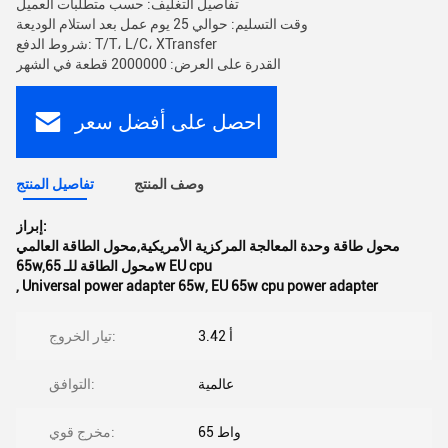
تفاصيل التغليف: حسب متطلبات العميل
وقت التسليم: حوالي 25 يوم عمل بعد استلام الوديعة
شروط الدفع: T/T، L/C، XTransfer
القدرة على العرض: 2000000 قطعة في الشهر
احصل على أفضل سعر
وصف المنتج
تفاصيل المنتج
إبراز:
محول طاقة وحدة المعالجة المركزية الأمريكية,محول الطاقة العالمي
65w,محول الطاقة للـ 65w EU cpu
,
Universal power adapter 65w
,
EU 65w cpu power adapter
3.42 أ
تيار الخروج:
عالمية
التوافق:
65 واط
مخرج قوي: