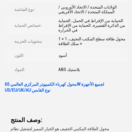
الولايات المتحدة / الاتحاد الأوروبي /
نوع الشاشة:
المملكة المتحدة / الاتحاد الأفريقي
الحماية من الإفراط في الحمل، الحماية
من الدائرة القصيرة، الحماية من الإفراط
خصائص الحماية:
في الحرارة
1 × محول طاقة سطح المكتب النحيف، 1
محتويات الحزمة:
× سلك الطاقة
أسود
اللون:
ABS بلاستيك
المواد:
محول كهرباء الكمبيوتر المركزي العالمي 65W لجميع الأجهزة
US/EU/UK/AU نوع القابس
وصف المنتج:
محول الطاقة المكتبي الخفيف هو الخيار المميز لتشغيل نظام