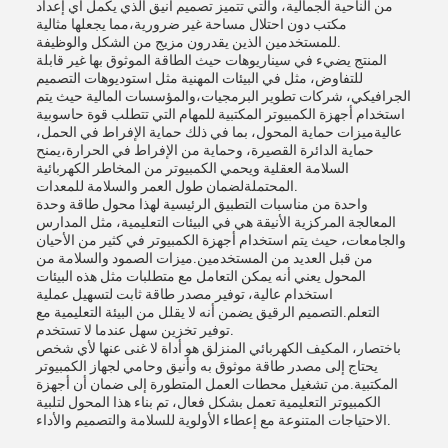
من الناحية الجمالية، والتي تتميز تصميم أنيق الذي يكمل أي إعداد
مكتب دون احتلال مساحة غير ضرورية،مما يجعلها مثالية
للمستخدمين الذين يقدرون مزيج من الشكل والوظيفة.
المنتج يضيء في سيناريوهات حيث الطاقة الموثوق بها غير قابلة
للتفاوض، مثل في البيئات المهنية مثل استوديوهات التصميم
الجرافيكي، شركات تطوير البرمجيات،والمؤسسات المالية حيث يتم
استخدام أجهزة الكمبيوتر المكتبية للمهام التي تتطلب قوة حاسوبية
عاليةميزات حماية المحول، بما في ذلك حماية الإفراط في الحمل،
حماية الدائرة القصيرة، وحماية من الإفراط في الحرارة،يمنح
السلامة العقلية ويحمي الكمبيوتر من المخاطر الكهربائية
المحتملةلضمان طول العمر والسلامة للمعدات.
واحدة من مناسبات التطبيق الرئيسية لهذا محول طاقة وحدة
المعالجة المركزية الأنيقة هي في البيئات التعليمية، مثل المدارس
والجامعات، حيث يتم استخدام أجهزة الكمبيوتر في كثير من الأحيان
من قبل العديد من المستخدمين.ميزات الصمود والسلامة من
المحول يعني أنه يمكن التعامل مع متطلبات مثل هذه البيئات
استخدام عالية، توفير مصدر طاقة ثابت لتسهيل عملية
التعلم.التصميم الرقيق يضمن أنه لا يقلل من البيئة التعليمية مع
توفير تخزين سهل عندما لا تستخدم.
باختصار، المكيف الكهربائي المنزلق هو أداة لا غنى عنها لأي شخص
يحتاج إلى مصدر طاقة موثوق به وأنيق وحامي لجهاز الكمبيوتر
المكتبية.من تشغيل محطات العمل المتطورة إلى ضمان أن أجهزة
الكمبيوتر التعليمية تعمل بشكل فعال، تم بناء هذا المحول لتلبية
الاحتياجات المتنوعة مع إعطاء الأولوية للسلامة والتصميم والأداء.