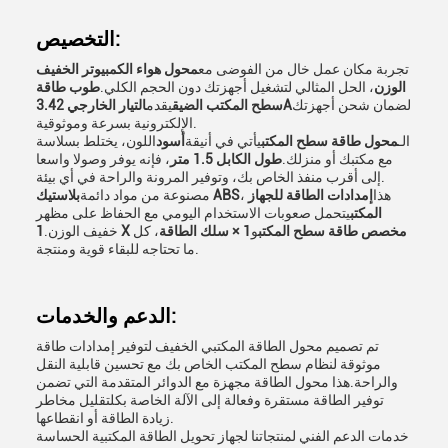
التخصيص:
تجربة مكان عمل خال من الفوضى مع
محول هواء الكمبيوتر الخفيف
الوزن
، الحل المثالي لتشغيل أجهزتك دون الحجم الكلي.
طوب طاقة
لضمان شحن أجهزتك
التيار الخارجي 3.42A
سطح المكتب الضيق
يقدم
الإلكترونية بسرعة وموثوقية.
الـ
محول طاقة سطح المكتب
يأتي في أنيقة
أسود
اللون، يختلط بسلاسة
مع مكتبك أو منزلك.
طول الكابل 1.5 متر
، فإنه يوفر وصولا واسعا
إلى أقرب منفذ الخاص بك، وتوفير المرونة والراحة في أي بيئة.
، هذا
إمدادات الطاقة للجهاز
بلاستيك ABS
مصنوعة من مواد دائمة
المكتب
يتحمل صعوبات الاستخدام اليومي مع الحفاظ على مظهر
1 X مخصص طاقة سطح المكتب
و
1 × سلك الطاقة
، كل
خفيف الوزن.
ما تحتاجه للبقاء قوية ومنتجة.
الدعم والخدمات:
تم تصميم محول الطاقة المكتبي الخفيف لتوفير إمدادات طاقة
موثوقة لنظام سطح المكتب الخاص بك مع تحسين قابلية النقل
والراحة.هذا محول الطاقة مجهزة مع الدوائر المتقدمة التي تضمن
توفير الطاقة مستقرة وفعالة إلى الآلة الخاصة بكلتقليل مخاطر
زيادة الطاقة أو انقطاعها.
خدمات الدعم الفني لمنتجاتنا لجهاز تحويل الطاقة المكتبية الحساسة