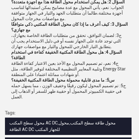
السؤال 2: هل يمكن استخدام محول الطاقة هذا مع أجهزة متعددة؟
الجواب: نعم، يأتي المحول مع عدة مصابيح يمكن استبدالها لتناسب
أجهزة مختلفة،طالما أن متطلبات الجهد والتيار في الجهاز متوافقة
مع مواصفات مخرجات المحول.
السؤال 3: كيف أعرف ما إذا كان محول الطاقة المكتبي ذكي متوافقًا
مع جهازي؟
ج3: لضمان التوافق، تحقق من متطلبات الطاقة الخاصة بجهازك،
التي توجد عادة على الجهاز نفسه أو في دليل الاستخدام.يجب أن
يتطابق التيار الخارجي للمحول والتيار مع مواصفات جهازك.
السؤال 4: هل محول الطاقة المكتبية الخفيفة كفاءة في استخدام
الطاقة؟
ج4: نعم، تم تصميم المحول مع الأخذ بعين الاعتبار كفاءة الطاقة
وتلبية المعايير التنظيمية المختلفة لتوفير الطاقة، مثل Energy Star
أو شهادات مماثلة اعتمادا على المنطقة.
س5: ما مدى قابلية محمولة محول الطاقة المكتبية الخفيفة؟
ج5: تم تصميم المحول ليكون رقيقًا وخفيف الوزن ، مما يسهل حمله
في حقيبة الكمبيوتر المحمول أو حقيبة ظهر للسفر أو الذهاب إلى
العمل.
Tags:
محول سطح المكتب AC DC,محول طاقة سطح المكتب,محول
الطاقة AC DC للجهاز المكتب