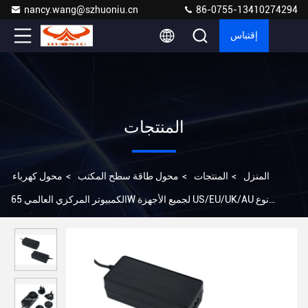
nancy.wang@szhuoniu.cn
86-0755-13410274294
إقتباس
المنتجات
المنزل
>
المنتجات
>
محول طاقة سطح المكتب
>
محول كهرباء
الكمبيوتر المركزي العالمي 65W لجميع الأجهزة US/EU/UK/AU نوع
القابس