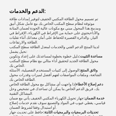
الدعم والخدمات:
تم تصميم محول الطاقة المكتبي الخفيف لتوفير إمدادات طاقة
موثوقة لنظام سطح المكتب الخاص بك مع عامل شكل أنيق
ومدمج.هذا المحول مبني مع مكونات عالية الجودة لضمان المتانة
والأداءيحتوي على حماية من الإفراط في الكهرباء، الإفراط في
التيار، والدائرة القصيرة للحفاظ على أمان معداتك أثناء تقلبات
الطاقة والارتفاعات.
لدينا المنتج الدعم الفني والخدمات لمعدل الطاقة سطح المكتب
نحيل يشمل:
مساعدة التثبيت:
دليل خطوة بخطوة لمساعدتك على إعداد وتكوين
محول الطاقة الجديد لتحقيق أداء مثالي مع نظام سطح المكتب
الخاص بك.
وثائق المنتج:
الوصول إلى كتيبات المستخدم التفصيلية، الأسئلة
الشائعة، وملفات المواصفات لفهم أفضل لميزات وقدرات محول
الطاقة الخاص بك.
دعم إصلاح الأخطاء
إذا واجهت أي مشاكل مع محول الطاقة الخاص
بك، فريق الدعم الخاص بنا يمكن أن تساعدك في تشخيص وحل
المشاكل التقنية.
خدمة الضمان:
جهاز تحويل الكهرباء المكتبي الخفيف يأتي مع ضمان
قياسي، يغطي عيوب في المواد والتصنيع.سوف نقدم خدمات إصلاح
أو استبدال وفقا لشروط الضمان.
تحديثات البرمجيات والبرمجيات الثابتة:
حافظ على تحديث جهاز