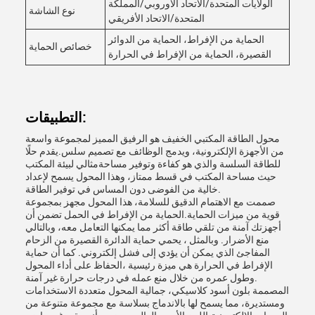
الولايات المتحدة/الاتحاد الأوروبي/المملكة
نوع الشاشة
المتحدة/الاتحاد الأفريقي
الحماية من الإفراط، الحماية من الدوائر
خصائص الحماية
القصيرة، الحماية من الإفراط في الحرارة
التطبيقات:
محول الطاقة المكتبي الخفيف هو الرفيق المميز لمجموعة واسعة
من الأجهزة الإلكترونية، ويدمج الوظائف مع تصميم سلس.يقدم حلًا
للطاقة السلسة والذي هو كفاءة وتوفير مساحةمثالي لبيئة المكتب
حيث مساحة المكتب في قسط ممتاز، وهذا المحول يسمح لإعداد
خالية من الفوضى دون المساس في توفير الطاقة.
صممت مع الاهتمام الدقيق للسلامة، هذا المحول مجهز بمجموعة
قوية من ميزات الحماية.الحماية من الإفراط في الحمل تضمن أن
أجهزتك آمنة من تلقي طاقة أكثر مما يمكنها التعامل معه، وبالتالي
منع الأضرار. وبالمثل ، يحمي حماية الدائرة القصيرة من الزحام
المفاجئ الذي يمكن أن يؤدي إلى فشل إلكتروني. كما أن حماية
الإفراط في الحرارة هي ميزة رئيسية ،الحفاظ على أداء المحول
وطول عمره من خلال منع عمله في درجات حرارة غير آمنة.
المصممة بلون أسود كلاسيكي، جمالية المحول متعددة الاستخدامات
ومستديرة، مما يسمح لها بالاندماج بسلاسة مع مجموعة متنوعة من