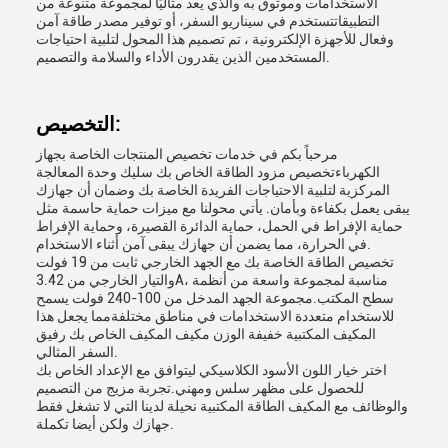
الاستخدامات وموثوق به والذي يعد مثاليًا لمجموعة متنوعة من
التطبيقاتتستخدم في سيناريو السفر، أو توفير مصدر طاقة آمن
وفعال للأجهزة الإلكترونية ، تم تصميم هذا المحول لتلبية احتياجات
المستخدمين الذين يقدرون الأداء والسلامة والتصميم.
التخصيص:
مرحباً بكم في خدمات تخصيص المنتجات الخاصة بجهاز
الكهرباءتخصيص مزود الطاقة الخاص بك سليك وحدة المعالجة
المركزية لتلبية الاحتياجات الفريدة الخاصة بك وضمان أن جهازك
يبقى يعمل بكفاءة وبأمان. يأتي محولنا مع ميزات حماية حاسمة مثل
حماية الإفراط في الحمل، حماية الدائرة القصيرة، وحماية الإفراط
في الحرارة، مما يضمن أن جهازك يبقى آمن أثناء الاستخدام.
تخصيص الطاقة الخاصة بك مع الجهد الخارجي ثابت من 19 فولت
والتيار الخارجي من 3.42A، مناسبة لمجموعة واسعة من أنظمة
سطح المكتب.مجموعة الجهد المدخل من 100-240 فولت يسمح
للاستخدام متعددة الاستخدامات في مناطق مختلفةمما يجعل هذا
المكيف المكتبية خفيفة الوزن مكيف المكيف الخاص بك رفيق
السفر المثالي.
اختر خيار اللون الأسود الكلاسيكي ليتوافق مع الإعداد الخاص بك
للحصول على مظهر سلس ومهني.تجربة مزيج من التصميم
والوظائف مع المكيف الطاقة المكتبية نحيلة لدينا التي لا تشغل فقط
جهازك ولكن أيضا تكملة.