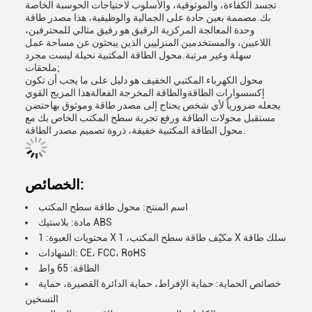
تجسد الكفاءة، والموثوقية، والأسلوب لاحتياجات الحوسبة الخاصة
بك.مصممة بعين حادة على الجمالية والوظيفية، هذا مصدر طاقة
وحدة المعالجة المركزية الرقيق هو رفيق مثالي للمحترفين،
اللاعبين، والمستخدمين المنزليين الذين يبحثون عن مساحة عمل
سهلة وغير مرتبة.محول الطاقة المكتبية نحيلة ليست مجرد
ملحقات;
محول الكهرباء المكتبي الخفيف هو دليل على ما يجب أن تكون
إكسسوارات الطاقةوالطاقة المخرجة الفعالةهذا المزيج القوي
يجعله ضرورياً لأي شخص يحتاج إلى مصدر طاقة وموثوق بهاحتضن
مستقبل محولات الطاقة ورفع تجربة سطح المكتب الخاص بك مع
محول الطاقة المكتبية خفيفة، ذروة تصميم مصدر الطاقة.
الخصائص:
اسم المنتج: محول طاقة سطح المكتب
مادة: بلاستيك ABS
محتويات العبوة: 1 X مكيّف طاقة سطح المكتب، 1 X سلك طاقة
الشهادات: CE، FCC، RoHS
الطاقة: 65 واط
خصائص الحماية: حماية الإفراط، حماية الدائرة القصيرة، حماية
التسخين