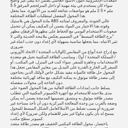
المعدات الإلكترونية.اللون الأسود العالمي يضمن أنه يبقى غير واضح
سواء كان يستخدم في بيئة مهنية أو داخل المنزلحجم المرفق 5.5
ملم × 2.5 ملم هو مواصفات شائعة للعديد من الأجهزة، مما يجعل
هذا المحول المفضل لمتطلبات الطاقة المختلفة.
مادة المحول هي بلاستيك ABS عالي الجودة، والمعروف لمتانته
وقوته.هذا الاختيار من المواد يضمن أن المكيف يمكن أن تتحمل
صعوبات الاستخدام اليومي مع الحفاظ على مظهرها الرقيقإن مظهر
"برج الطاقة المبسط" في التصميم يعكس ملامحه الحديثة والتي لا
تثير الانتباه، مما يجعلها مناسبة بسهولة لأي إعداد دون جذب انتباه غير
ضروري.
مع إدراج عدة أنواع من المقابس (الولايات المتحدة / الاتحاد الأوروبي
/ المملكة المتحدة / أوا) ، ومناسب الطاقة المكتبية نحيل هو متعددة
الاستخدامات وجاهزة للسفر. سواء كنت في المنزل، في المكتب، أو
السفر إلى الخارج،القدرة على التبديل بين معايير المقابس تجعل هذا
المحول حل طاقة عالميإنه مفيد بشكل خاص لأولئك الذين يحتاجون
إلى مصدر طاقة موثوق به يمكنه التكيف مع منافذ كهربائية مختلفة
دون الحاجة إلى محولات منفصلة.
يسلط جانب إمدادات الطاقة العالية من هذا المحول الضوء على
مدى ملاءمته للاستخدام مع أجهزة الكمبيوتر المكتبية التي تتطلب
مصدر طاقة موثوق به ومتسق.تصميمها المدمجة يضمن أنه يمكن
وضعه بالقرب من وحدة المعالجة المركزية دون أن تأخذ مساحة غير
ضرورية أو يسبب تصلط من الأسلاكعامل الشكل المبسط للمحول
يسمح له بأن يكون مكونًا غير مثير للاهتمام ولكن ضروريًا لأي إعداد
كمبيوتر سطح مكتب.
باختصار، محول الطاقة المكتبي الخفيف هو مصدر طاقة متعدد