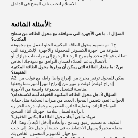
الاستلام لتجنب تلف المنتج في الداخل.
الأسئلة الشائعة:
السؤال 1: ما هي الأجهزة التي متوافقة مع محول الطاقة من سطح
المكتب؟
ج1: تم تصميم محول الطاقة المكتبية الحلو للعمل مع مجموعة
متنوعة من أجهزة الكمبيوتر المحمولة والأجهزة الإلكترونية التي
تتطلب فولتاج محدد وأمبيرج.الرجاء الرجوع إلى مواصفات جهازك أو
الاتصال بدعم العملاء لضمان التوافق مع نموذجك الخاص.
س2: ما مقدار الطاقة التي يمكن أن يوفرها محول الطاقة المكتبية
الخفيفة؟
A2: يمكن للمحول توفير مخرج من [إدراج واط] واط، مع فولت من
[إدراج فولت] فولت وامبير من [إدراج امبير] أمبير،مما يجعلها
مناسبة لتشغيل مجموعة واسعة من الأجهزة.
السؤال 3: هل محول الطاقة المكتبية الخفيفة آمنة للاستخدام؟
الجواب: نعم، يتضمن المحول العديد من ميزات السلامة مثل حماية
الفولتاج الزائد، وحماية الدائرة القصيرة، وحماية درجة الحرارة
الزائدة لضمان سلامة أجهزتك أثناء الشحن.
س4: ما هي أبعاد محول الطاقة المكتبي الخفيف؟
A4: المكيف له تصميم رقيق ومدمج ، وأبعاده [أدخل الأبعاد]. وهذا
يجعله محمولًا وسهل الاحتفاظ به في حقيبة أو حمل جنبًا إلى جنب
مع جهاز الكمبيوتر المحمول الخاص بك.