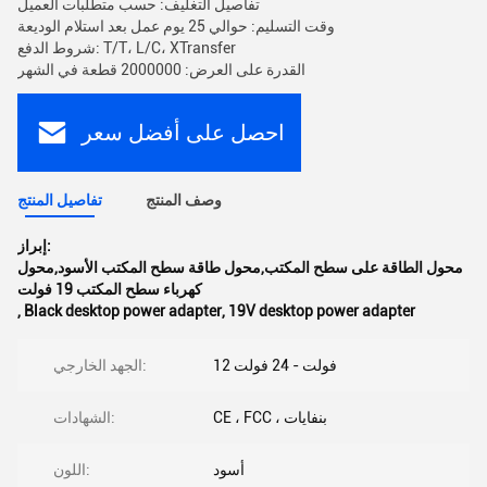
تفاصيل التغليف: حسب متطلبات العميل
وقت التسليم: حوالي 25 يوم عمل بعد استلام الوديعة
شروط الدفع: T/T، L/C، XTransfer
القدرة على العرض: 2000000 قطعة في الشهر
احصل على أفضل سعر
وصف المنتج
تفاصيل المنتج
إبراز:
محول الطاقة على سطح المكتب,محول طاقة سطح المكتب الأسود,محول
كهرباء سطح المكتب 19 فولت
,
Black desktop power adapter
,
19V desktop power adapter
12 فولت - 24 فولت
الجهد الخارجي:
CE ، FCC ، بنفايات
الشهادات:
أسود
اللون: