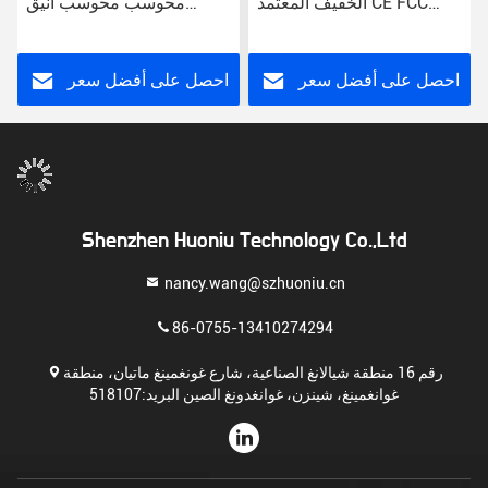
الخفيف المعتمد CE FCC
محوسب محوسب أنيق
RoHS
محول الطاقة البرج المبسط
للكمبيوترات المكتبية
احصل على أفضل سعر
احصل على أفضل سعر
Shenzhen Huoniu Technology Co.,Ltd
nancy.wang@szhuoniu.cn
86-0755-13410274294
رقم 16 منطقة شيالانغ الصناعية، شارع غونغمينغ ماتيان، منطقة
غوانغمينغ، شينزن، غوانغدونغ الصين البريد:518107