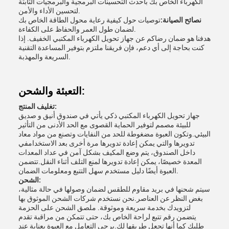
الكهرباء الخاص بك بأحدث التحسينات البرمجية والبرمجيات الثابتة
لتحسين الأداء والأمن.
نصائح الصيانة:
توصيات حول كيفية رعاية محول الطاقة الخاص بك
لضمان طول العمر والحفاظ على الكفاءة.
هدفنا هو ضمان رضاكم عن جهاز تحويل الكهرباء المكتبي الخفيف. إذا
كنت بحاجة إلى أي دعم، فإن فريقنا ملتزم بتوفير المساعدة التقنية
السريعة والمهذبة.
التعبئة والشحن:
تغليف المنتج:
جهاز تحويل الكهرباء المكتبي ذكي يأتي في صندوق أنيق و صديق
للبيئة مصمم لتوفير الحماية القصوى مع الحد الأدنى من التأثير
البيئي.وتكون العبوة مضغوطة للحد من النفايات وتصنع من مواد معاد
تدويرها والتي يمكن إعادة تدويرها مرة أخرى بعد الاستخدامفي
داخل الصندوق، يتم وضع المكيف بشكل آمن في عداد المعدات
المعدة خصيصًا، يمكن إعادة تدويرها لمنع التلف أثناء النقل.تتضمن
العبوة أيضًا دليل مستخدم سهل التتبع ومعلومات الضمان.
الشحن:
سيتم شحنها في بريد مقاوم للطقس لضمان وصولها في حالة مثالية،
بغض النظر عن العناصر.نحن نستخدم شركات الشحن الموثوق بها
لتزويدك بخدمة سريعة وموثوقة. ملصق الشحن على الحزمة
يتضمن رقم تتبع لراحة الخاص بك، حتى تتمكن من مراقبة تقدم
طلبك كما أنها تجعل طريقها لك.يرجى التعامل مع العبوة بعناية عند