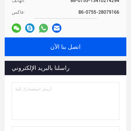
86-0755-13410274294
الهاتف:
86-0755-28079166
فاكس:
اتصل بنا الآن
راسلنا بالبريد الإلكتروني