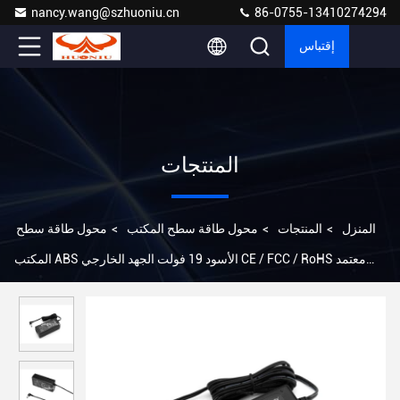
nancy.wang@szhuoniu.cn
86-0755-13410274294
إقتباس
المنتجات
المنزل
>
المنتجات
>
محول طاقة سطح المكتب
>
محول طاقة سطح
المكتب ABS الأسود 19 فولت الجهد الخارجي CE / FCC / RoHS معتمد
تصميم نحيف