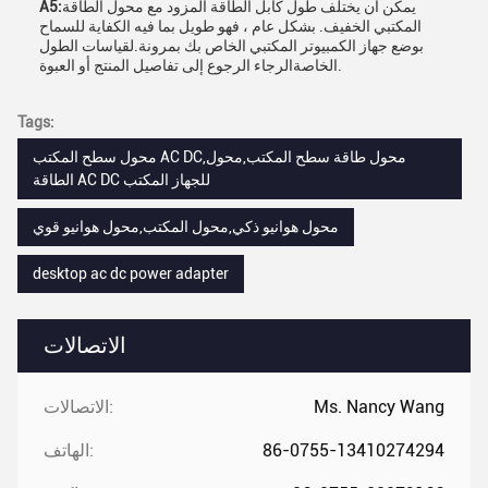
يمكن أن يختلف طول كابل الطاقة المزود مع محول الطاقة
A5:
المكتبي الخفيف. بشكل عام ، فهو طويل بما فيه الكفاية للسماح
بوضع جهاز الكمبيوتر المكتبي الخاص بك بمرونة.لقياسات الطول
الخاصةالرجاء الرجوع إلى تفاصيل المنتج أو العبوة.
Tags:
محول سطح المكتب AC DC,محول طاقة سطح المكتب,محول
الطاقة AC DC للجهاز المكتب
محول هوانيو ذكي,محول المكتب,محول هوانيو قوي
desktop ac dc power adapter
الاتصالات
Ms. Nancy Wang
الاتصالات:
86-0755-13410274294
الهاتف: