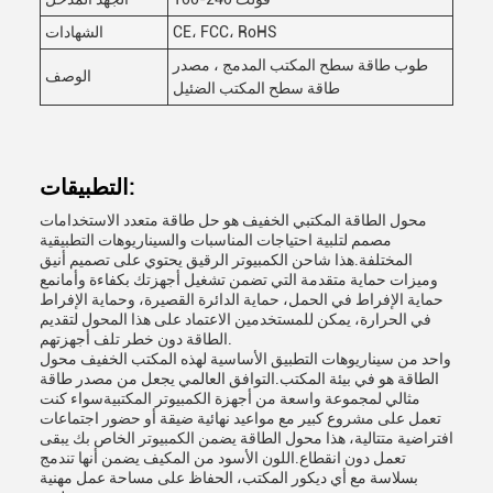
CE، FCC، RoHS
الشهادات
طوب طاقة سطح المكتب المدمج ، مصدر
الوصف
طاقة سطح المكتب الضئيل
التطبيقات:
محول الطاقة المكتبي الخفيف هو حل طاقة متعدد الاستخدامات
مصمم لتلبية احتياجات المناسبات والسيناريوهات التطبيقية
المختلفة.هذا شاحن الكمبيوتر الرقيق يحتوي على تصميم أنيق
وميزات حماية متقدمة التي تضمن تشغيل أجهزتك بكفاءة وأمانمع
حماية الإفراط في الحمل، حماية الدائرة القصيرة، وحماية الإفراط
في الحرارة، يمكن للمستخدمين الاعتماد على هذا المحول لتقديم
الطاقة دون خطر تلف أجهزتهم.
واحد من سيناريوهات التطبيق الأساسية لهذه المكتب الخفيف محول
الطاقة هو في بيئة المكتب.التوافق العالمي يجعل من مصدر طاقة
مثالي لمجموعة واسعة من أجهزة الكمبيوتر المكتبيةسواء كنت
تعمل على مشروع كبير مع مواعيد نهائية ضيقة أو حضور اجتماعات
افتراضية متتالية، هذا محول الطاقة يضمن الكمبيوتر الخاص بك يبقى
تعمل دون انقطاع.اللون الأسود من المكيف يضمن أنها تندمج
بسلاسة مع أي ديكور المكتب، الحفاظ على مساحة عمل مهنية