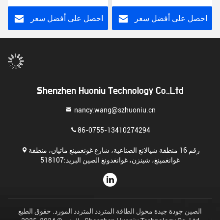
للكمبيوترات المكتبية
احصل على أفضل سعر
احصل على أفضل سعر
Shenzhen Huoniu Technology Co.,Ltd
nancy.wang@szhuoniu.cn
86-0755-13410274294
رقم 16 منطقة شيالانغ الصناعية، شارع غونغمينغ ماتيان، منطقة
غوانغمينغ، شينزن، غوانغدونغ الصين البريد:518107
الصين جودة جيدة محول الطاقة المتردد المتردد المورد. حقوق الطبع