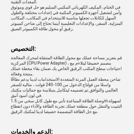
المعدات التقنية.
في الختام، المكيف الكهربائي المكتبي السليم هو حل قوي وموثوق
وآمن لتشغيل أجهزة الكمبيوتر المكتبة في إعدادات مختلفة.والطول
السهل للكابلات تجعلها مناسبة للاستخدام في المكاتب، المكاتب
المنزلية، السفر، والإعدادات التعليمية ‬أينما تحتاج إلى شاحن كمبيوتر
رقيق أو محول طاقة الكمبيوتر الضيق.
التخصيص:
قم بتعزيز مساحة عملك مع محول الطاقة المتنقلة لمحرك المعالجة
المركزية (CPU Power Adapter) ، مصمم خصيصًا ليتلاءم مع
احتياجات سطح المكتب الرقيق الخاص بك.ضمان بقاء محطة عملك
منتجة وفعالة.
شاحن محطة العمل المرنة المتعددة الاستخدامات لدينا يدعم نطاقًا
واسعًا من فولتاج الدخول من 100-240 فولت ، مثالية للسفر
العالمي والتوافق.تم تصميمه ليتكامل بسلاسة مع جماليات مكتبك
في لون أسود أنيق.
وصلة الطاقة المتباعدة تأتي مع طول كابل سخي من 1.5m لسهولة
التثبيت والتنقل حول منطقة عملك.تجربة الطاقة والأداء دون انقطاع
مع حل الطاقة المصممة خصيصا لدينا لمكتبك الرقيق.
الدعم والخدمات: