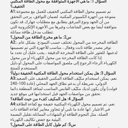
السؤال 1: ما هي الأجهزة المتوافقة مع محول الطاقة المكتبي
الخفيف؟
تم تصميم محول الطاقة المكتبي الخفيف للعمل مع مجموعة
A1:
متنوعة من أجهزة الكمبيوتر المكتبة. لضمان التوافق، يرجى التحقق
من أن الجهد ونوع المرفق يتطابق مع متطلبات جهازك.قد تكون
متوافقة أيضا مع بعض الشاشات وغيرها من الأجهزة الإلكترونية التي
تتطلب مدخل طاقة مماثلة.
س2: ما هو مخرج الطاقة من المحول؟
الطاقة المخرجة من المحول تختلف حسب النموذج. بشكل عام ،
A2:
توفر مصدر طاقة ثابت وفعال ، مناسب للأجهزة التي تم تصميمها
لدعمها. للعثور على الطاقة المخرجة الدقيقة ، يجب عليك أن تحدد ما
إذا كانت الطاقة المخرجة من محول الكهرباء أو من محول
الكهرباء.الرجاء الرجوع إلى ملصق المواصفات على المحول أو دليل
المستخدم للمنتج.
السؤال 3: هل يمكن استخدام محول الطاقة المكتبية الخفيفة دوليا؟
نعم، يمكن استخدام مكيّف الطاقة المكتبي الخفيف على الصعيد
A3:
الدولي، شريطة أن يدعم نطاق الجهد المحلي (عادة 100-240
فولت) وأن يكون لديك مكيّف القابس المناسب لمنافذ المنطقة.دائما
تحقق من مواصفات الجهد قبل استخدامها في موقع جديد.
السؤال 4: هل المكيف كفء من حيث الطاقة؟
نعم، تم تصميم محول الكهرباء المكتبية خفيفة مع كفاءة الطاقة
A4:
في الاعتبار. انها عادة ما تلبي أو تتجاوز معايير كفاءة الطاقة ذات
الصلة، مثل النجوم الطاقة أو الشهادات المماثلة،تقليل البصمة
البيئية مع خفض تكاليف الكهرباء.
س5: كم طول كابل الطاقة على المحول؟