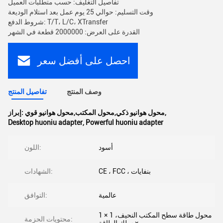
تفاصيل التغليف: حسب متطلبات العميل
وقت التسليم: حوالي 25 يوم عمل بعد استلام الوديعة
شروط الدفع: T/T، L/C، XTransfer
القدرة على العرض: 2000000 قطعة في الشهر
احصل على أفضل سعر
وصف المنتج
تفاصيل المنتج
,
محول هوانيو ذكي,محول المكتب,محول هوانيو قوي
إبراز:
Desktop huoniu adapter
,
Powerful huoniu adapter
أسود
اللون:
CE ، FCC ، بنفايات
الشهادات:
عالمية
التوافق:
1 × محول طاقة سطح المكتب النحيف، 1
محتويات الحزمة: