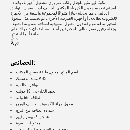
مكونًا غير مثير للجدل ولكنه ضروري لتشغيل أجهزتك بكفاءة.
لقد تم تصميم محول الكهرباء المكتبي الخفيف لدينا لضمان التوافق
العالمي، مما يجعله خيارًا متنوعًا لمجموعة واسعة من الأجهزة
الإلكترونية.طابعة، أو أجهزة الطرفية الأخرى، تم تصميم هذا المحول
لتوفير طاقة موثوقة دون الحلول التقليدية للطاقة.تصميمه الخفيف
يجعله رفيق سفر مثالي للمحترفين أثناء التنقللضمان حصولك على
الطاقة أينما احتجتها.
الخصائص:
اسم المنتج: محول طاقة سطح المكتب
مادة: بلاستيك ABS
التوافق: عالمية
الجهد الخارجي: 19 فولت
الطاقة: 65 واط
محول هواء الكمبيوتر الخفيف الوزن
سدادة الطاقة من البرج
شاحن كمبيوتر رقيق
محتويات العبوة:
1 X مخصص طاقة سطح المكتب