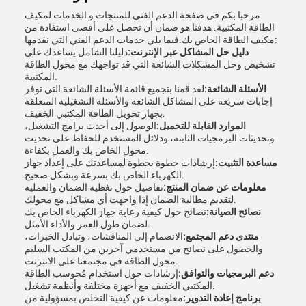
مرحبا بكم في صفحة الدعم الفني للمنتجات و الخدمات لمكيف
الطاقة المكتبية. هدفنا هو ضمان أن تحصل على أقصى استفادة من
مكيف الطاقة الخاص بك.فيما يلي خدمات الدعم الفني التي نقدمها:
دليل حل المشاكل عبر الإنترنت:
دليلنا الشامل يساعدك على
تشخيص وحل المشكلات الشائعة التي قد تواجهك مع محول الطاقة
المكتبية.
الأسئلة الشائعة:
لقد قمنا بتجميع قائمة الأسئلة الشائعة التي توفر
إجابات سريعة على المشاكل الشائعة والأسئلة التشغيلية المتعلقة
بجهاز تحويل الطاقة المكتبي الخفيف.
الموارد القابلة للتحميل:
الوصول إلى أحدث برامج التشغيل،
وتحديثات البرمجيات الثابتة، ودلائل المستخدم للحفاظ على تحديث
محول الخاص بك والعمل بكفاءة.
مساعدة التثبيت:
إرشادات خطوة بخطوة لمساعدتك على إعداد جهاز
الكهرباء الخاص بك بسرعة وبشكل صحيح.
معلومات عن ضمان المنتج:
تفاصيل حول تغطية الضمان والعملية
لتقديم مطالبة الضمان إذا واجهت أي مشاكل مع محولك.
نصائح الصيانة:
نصائح حول كيفية رعاية جهاز الكهرباء الخاص بك
لضمان طول العمر والأداء الأمثل.
منتدى دعم المجتمع:
الانضمام إلى المناقشات، وتبادل الخبرات،
والحصول على نصائح من مستخدمي آخرين من المكتب السليم
محول الطاقة في مجتمعنا على الانترنت.
دعم البرمجيات والتوافق:
إرشادات حول استخدام مُحوسب الطاقة
المكتبي الخفيف مع أجهزة مختلفة وأنظمة تشغيل.
برنامج إعادة التدوير:
معلومات عن كيفية التخلص بمسؤولية من