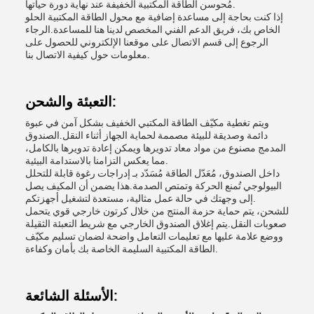
مُحوسن الطاقة المكتبية الخفيفة عند نهاية دورة حياتها.
إذا كنت بحاجة إلى مساعدة إضافية مع محول الطاقة المكتبية الحلو
الخاص بك، فريق الدعم الفني المخصص لدينا هنا للمساعدة.الرجاء
الرجوع إلى قسم الاتصال على موقعنا الإلكتروني للحصول على
معلومات حول كيفية الاتصال بنا.
التعبئة والشحن:
ويتم تغطية مكيّف الطاقة المكتبي الخفيف بشكل آمن في عبوة
دائمة وصديقة للبيئة مصممة لحماية الجهاز أثناء النقل.الصندوق
المدمج مصنوع من مواد معاد تدويرها ويمكن إعادة تدويرها بالكامل،
مما يعكس التزامنا بالاستدامة البيئية.
داخل الصندوق، مُعَدّل الطاقة مُسَدّد بـ إدراجات رغوة قابلة للتحلل
البيولوجي تُمنع الحركة وتمتص الصدمة.هذا يضمن أن المكيف يصل
إلى وجهتك في حالة عمل مثالية، مستعدة لتشغيل أجهزتكم.
للشحن، يتم حماية حزمة المنتج من خلال كرتون خارجي قوي يتحمل
صعوبات النقل.يتم إغلاق الصندوق الخارجي مع شريط التعبئة الثقيلة
ووضع علامة عليها مع تعليمات التعامل واضحة لضمان تسليم مكيّف
الطاقة المكتبية السليمة الخاصة بك بأمان وكفاءة.
الأسئلة الشائعة: