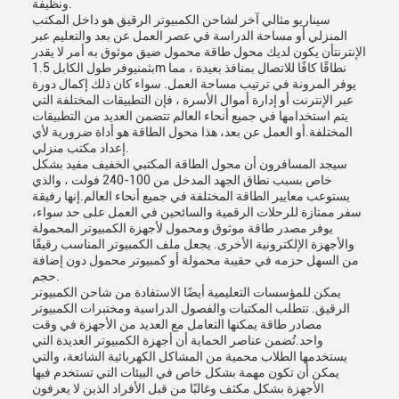
ونظيفة.
سيناريو مثالي آخر لشاحن الكمبيوتر الرقيق هو داخل المكتب
المنزلي أو مساحة الدراسة في عصر العمل عن بعد والتعليم عبر
الإنترنتأن يكون لديك محول طاقة محمول ضيق موثوق به أمر لا يقدر
بثمنيوفر طول الكابل 1.5m نطاقًا كافًا للاتصال بمنافذ بعيدة ، مما
يوفر المرونة في ترتيب مساحة العمل. سواء كان ذلك إكمال دورة
عبر الإنترنت أو إدارة أموال الأسرة ، فإن التطبيقات المختلفة التي
يتم استخدامها في جميع أنحاء العالم تتضمن العديد من التطبيقات
المختلفة.أو العمل عن بعد، هذا محول الطاقة هو أداة ضرورية لأي
إعداد مكتب منزلي.
سيجد المسافرون أن محول الطاقة المكتبي الخفيف مفيد بشكل
خاص بسبب نطاق الجهد المدخل من 100-240 فولت ، والذي
يستوعب معايير الطاقة المختلفة في جميع أنحاء العالم.إنها رفيقة
سفر ممتازة للرحلات الرقمية والسائحين في العمل على حد سواء،
يوفر مصدر طاقة موثوق ومحمول لأجهزة الكمبيوتر المحمولة
والأجهزة الإلكترونية الأخرى. يجعل ملف الكمبيوتر المناسب رقيقًا
من السهل حزمه في حقيبة محمولة أو كمبيوتر محمول دون إضافة
حجم.
يمكن للمؤسسات التعليمية أيضًا الاستفادة من شاحن الكمبيوتر
الرقيق. تتطلب المكتبات والفصول الدراسية ومختبرات الكمبيوتر
مصادر طاقة يمكنها التعامل مع العديد من الأجهزة في وقت
واحد.تُضمن عناصر الحماية أن أجهزة الكمبيوتر العديدة التي
يستخدمها الطلاب محمية من المشاكل الكهربائية الشائعة، والتي
يمكن أن تكون مهمة بشكل خاص في البيئات التي تستخدم فيها
الأجهزة بشكل مكثف وغالبًا من قبل الأفراد الذين لا يعرفون