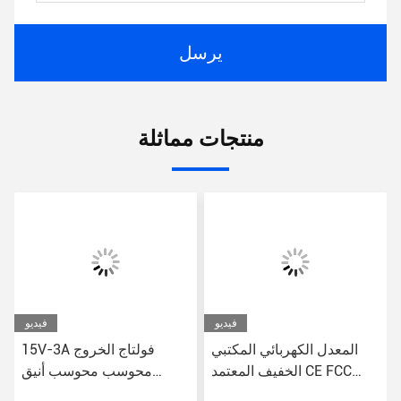
يرسل
منتجات مماثلة
فيديو
فيديو
المعدل الكهربائي المكتبي
15V-3A فولتاج الخروج
الخفيف المعتمد CE FCC
محوسب محوسب أنيق
RoHS
محول الطاقة البرج المبسط