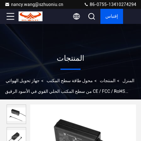
nancy.wang@szhuoniu.cn
86-0755-13410274294
إقتباس
المنتجات
المنزل
>
المنتجات
>
محول طاقة سطح المكتب
>
جهاز تحويل الهوائي
من سطح المكتب الحلي القوي في الأسود الرقيق CE / FCC / RoHS
معتمدة التوافق العالمي