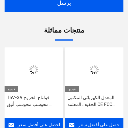
يرسل
منتجات مماثلة
فيديو
فيديو
المعدل الكهربائي المكتبي
15V-3A فولتاج الخروج
الخفيف المعتمد CE FCC
محوسب محوسب أنيق
RoHS
محول الطاقة البرج المبسط
للكمبيوترات المكتبية
احصل على أفضل سعر
احصل على أفضل سعر