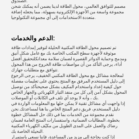
الصندوق.
مصمم للتوافق العالمي، محول الطاقة لدينا يضمن أنه يمكنك شحن
مجموعة واسعة من الأجهزة الإلكترونية بسهولة، مما يجعله إضافة
متعددة الاستخدامات إلى أي مجموعة التكنولوجيا.
الدعم والخدمات:
تم تصميم محول الطاقة المكتبية الحليلة لتوفير إمدادات طاقة
موثوقة لأجهزة سطح المكتب الخاصة بك مع عامل شكل أنيق
ومدمج.وحماية الدوائر القصيرة لضمان سلامة معداتكلتحقيق أفضل
أداء، يرجى التأكد من أن مواصفات طاقة الخروج من هذا المحول
تتوافق مع متطلبات جهازك.
لمعالجة مشاكل مع محول الطاقة المكتبي الخفيف، يرجى الرجوع
إلى دليل المستخدم المرفق مع المنتج.يحتوي على تعليمات مفصلة
حول كيفية إعداد واستخدام المكيف بشكل صحيحتأكد من توصيل
المحول بشكل آمن إلى كل من منفذ التيار الكهربائي والجهاز الخاص
بك ، وأنه لا يوجد أي تلف في الكابلات أو الموصلات.
إذا واجهت أي مشاكل تقنية لا يمكن حلها مع المعلومات الواردة في
دليل المستخدم، فريق دعم المنتج الخاص بنا هنا لمساعدتك.نحن
نقدم مجموعة من الخدمات بما في ذلك حل المشاكل خطوة
بخطوة، المطالبات الضمانية، واستفسارات المنتج العامة لضمان
رضاك والعمل على المدى الطويل من مكيّف الكهرباء المكتبية
النحيلة الخاصة بك.
إذا كنت بحاجة إلى مزيد من المساعدة، فإننا نسعى باستمرار