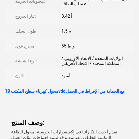
محتويات الحزمة:
× سلك الطاقة
3.42 أ
تيار الخروج:
1.5 م
طول السلك:
65 واط
مخرج قوي:
الولايات المتحدة / الاتحاد الأوروبي /
نوع الشاشة:
المملكة المتحدة / الاتحاد الأفريقي
أسود
اللون:
محول كهرباء سطح المكتب 19vdc مع الحماية من الإفراط في الحمل
وصف المنتج:
نقدم أحدث ابتكاراتنا في إكسسوارات الحوسبة، محول الطاقة
المكتبية الحليلة، مصممة بدقة لتلبية احتياجات بيئات العمل