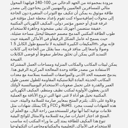
مزودة بمجموعة من الجهد الدخالي من 100-240 فولتهذا المحول
مثالي للمسافرين العالميين والمهنيين الذين يحتاجون إلى مصدر
طاقة موثوق به يمكن أن تتكيف مع التوترات المتغيرة دون الحاجة
إلى محولات إضافيةسواء كنت تقوم بإعداد محطة عمل مؤقتة في
غرفة فندق أو حضور مؤتمر دولي، المكيف الكهربائي المكتبية
خفيفة ستضمن أجهزتك تبقى مشحونة وجاهزة للاستخدام.
طوب الطاقة المكتبي المدمج مصمم خصيصًا ليحتل مساحة ضئيلة،
حيث يسمح له عامل الشكل الرقيقأو في الأماكن الضيقة حيث
المكيفات الكبيرة التقليدية لا تناسبمع طول الكابل 1.5m، فإنه يوفر
وصولا واسعا إلى منافذ قريبة، مما يقلل من الحاجة إلى كابلات
التمديد التي يمكن أن تخلق مخاطر سقوط أو فوضى الكابلات
القبيحة.
يمكن لبيئات المكاتب والمكاتب المنزلية ومساحات العمل المشتركة
الاستفادة من مصدر طاقة وحدة المعالجة المركزية الرقيق هذا.
يندمج تصميمه الحد الأدنى والمواصفات السلسة بسلاسة مع معدات
المكاتب الحديثة.المادة البلاستيكية المقاومة للطول تضمن طول
العمر والقدرة على تحمل صعوبات الاستخدام اليوميبالنسبة لأولئك
الذين يعطون الأولوية لمكتب نظيف ومنظم، المكيف الكهربائي
المكتبية نحيل هو أداة لا غنى عنها التي تزوج الأناقة مع العملية.
وعلاوة على ذلك، يلتزم المنتج بمعايير صارمة للسلامة والبيئة، حيث
يمتلك شهادات مثل CE و FCC و RoHS. هذه الشهادات ليست مجرد
علامات نوعية؛كما أنها توفر للمستخدمين راحة البال، مع العلم أن
المنتج قد اجتاز اختبارات صارمة للسلامة والامتثال للوائح البيئية.
تنوع هذا المكيف للطاقة يمتد إلى ما وراء المكتب إنه مناسب
للاستخدام في الأماكن التعليمية والمكتباتومحاضرات التكنولوجيا