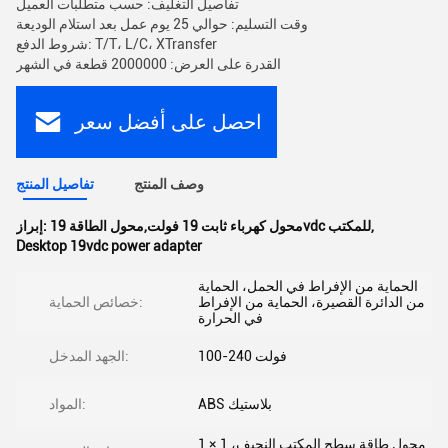
تفاصيل التغليف: حسب متطلبات العميل
وقت التسليم: حوالي 25 يوم عمل بعد استلام الوديعة
شروط الدفع: T/T، L/C، XTransfer
القدرة على العرض: 2000000 قطعة في الشهر
احصل على أفضل سعر
وصف المنتج
تفاصيل المنتج
,
محول كهرباء ثابت 19 فولت,محول الطاقة 19vdc للمكتب
إبراز:
Desktop 19vdc power adapter
الحماية من الإفراط في الحمل، الحماية
من الدائرة القصيرة، الحماية من الإفراط
خصائص الحماية:
في الحرارة
100-240 فولت
الجهد المدخل:
ABS بلاستيك
المواد:
1 × محول طاقة سطح المكتب النحيف، 1