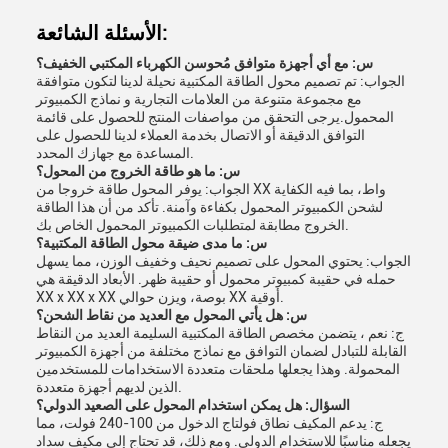
الأسئلة الشائعة:
س: مع أي أجهزة متوافق مُحوسن الكهرباء المكتبي الخفيف؟
الجواب: تم تصميم محول الطاقة المكتبية نحيلة لدينا لتكون متوافقة
مع مجموعة متنوعة من العلامات التجارية و نماذج الكمبيوتر
المحمول.يرجى التحقق من مواصفات المنتج للحصول على قائمة
التوافق الدقيقة أو الاتصال بخدمة العملاء لدينا للحصول على
المساعدة مع جهازك المحدد.
س: ما هو طاقة الخروج من المحول؟
الجواب: يوفر المحول طاقة خروجا من XX واط، بما فيه الكفاية
لشحن الكمبيوتر المحمول بكفاءة وآمنة. تأكد من أن هذا الطاقة
الخروج مطابقة لمتطلبات الكمبيوتر المحمول الخاص بك.
س: ما مدى ضيقة محول الطاقة المكتبية؟
الجواب: يحتوي المحول على تصميم نحيف وخفيف الوزن، مما يسهل
حمله في حقيبة كمبيوتر محمول أو حقيبة ظهر. الأبعاد الدقيقة هي
XX x XX x XX بوصة، ويزن حوالي XX أوقية.
س: هل يأتي المحول مع العديد من نقاط الشحن؟
ج: نعم ، يتضمن مخصص الطاقة المكتبية السليمة العديد من النقاط
القابلة للتبادل لضمان التوافق مع نماذج مختلفة من أجهزة الكمبيوتر
المحمولة. وهذا يجعلها ملحقات متعددة الاستخدامات للمستخدمين
الذين لديهم أجهزة متعددة.
السؤال: هل يمكن استخدام المحول على الصعيد الدولي؟
ج: يدعم المكيف نطاق فولتاج الدخول من 100-240 فولت، مما
يجعله مناسبًا للاستخدام الدولي. ومع ذلك، قد تحتاج إلى مكيف سداد