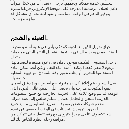
لتحسين خدمة عملائنا ودعمهم. يرجى الاتصال بنا من خلال قنوات
دعم العملاء الرسمية المدرجة على موقعنا الإلكتروني.فريقنا ملتزم
بتوفير الدعم في الوقت المناسب ومفيد لمعالجة أي مشاكل قد
تواجه مع منتجنا.
التعبئة والشحن:
جهاز تحويل الكهرباء للدوسكو ذكي يأتي في علبة آمنة و صديقة
للبيئة لضمان وصوله لك في حالة مثاليةتقليل التأثير البيئي مع حماية
منتجك.
داخل الصندوق، المكيف موجود بأمان في رغوة مضغرة للصدماتهذا
الرغوة لا تبقي فقط المكيف آمنة أثناء النقل ولكن أيضا يمكن إعادة
استخدامها للتخزين أو إعادة تدوير وفقا للمبادئ التوجيهية المحلية
الخاصة بك.
قبل الشحن، يتم إغلاق كل حزمة وتخضع لفحص جودة دقيق لضمان
أن جميع المكونات مدرجة وأن تحصل على المنتج عالي الجودة الذي
تتوقعه.ثم يتم وضع علامة على الحزمة الخارجية مع جميع المعلومات
اللازمة الشحن والتعامل لضمان تسليم سلس إلى عتبة منزلك.
نستخدم شركات شحن موثوقة لتسريع التسليم ويتم تتبع جميع
الطرود لتزويدك بتحديثات في الوقت الحقيقي عن تقدم
شحنتكسوف تتلقى بريد إلكتروني مع رقم تتبعك حتى تتمكن من
مراقبة رحلة الطرد الخاص بك لك.