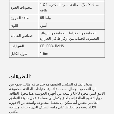
1 X مكيّف طاقة سطح المكتب، 1 X سلك
محتويات العبوة
طاقة
65 واط
طاقة الخروج
أسود
اللون
الحماية من الإفراط، الحماية من الدوائر
خصائص الحماية
القصيرة، الحماية من الإفراط في الحرارة
CE، FCC، RoHS
الشهادات
1.5m
طول الكابل
التطبيقات:
محول الطاقة المكتبي الخفيف هو حل طاقة مثالي يجمع بين
الوظائف مع الجمال، مصممة لتلبية احتياجات الطاقة لمجموعة
واسعة من أجهزة الحوسبة.هذا محول الطاقة CPU الأنيق ليس مجرد
جهاز لتقديم الطاقةإنه ملحق يكمل أي مساحة عمل حديثة.التوافق
العالمي يضمن أنه يمكن أن تشغيل مجموعة واسعة من الأجهزة
الإلكترونية مع الحفاظ على ملفه النظيف الذي لا يزعج مساحة
مكتب.