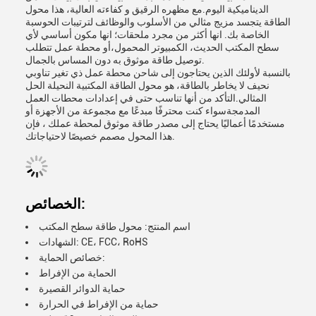
الديناميكية اليوم.مع مظهره الرقيق و كفاءته العالية، هذا محول
الطاقة يتجسد مزيج مثالي من الأسلوب والوظائف لترتيبات الحوسبة
الخاصة بك. انها أكثر من مجرد ملحقات؛ انها مكون أساسي لأي
سطح المكتب الحديث، الكمبيوتر المحمول،أو محطة عمل تتطلب
توصيل طاقة موثوق به دون المساس بالجمال.
بالنسبة لأولئك الذين يحتاجون إلى شاحن محطة عمل ذي تغير تناوبي
نحيف لا يخاطر بالطاقة، هو محول الطاقة المكتبية النحيلة الحل
المثالي.التأكد من أنها تناسب حتى في إعدادات محطات العمل
المدمجةسواء كنت محترفًا مبدعًا مع مجموعة من الأجهزة أو
مستخدمًا أعماليًا يحتاج إلى مصدر طاقة موثوق لمحطة عملك ، فإن
هذا المحول مصمم خصيصًا لاحتياجاتك.
الخصائص:
اسم المنتج: محول طاقة سطح المكتب
الشهادات: CE، FCC، RoHS
خصائص الحماية:
الحماية من الإفراط
حماية الدوائر القصيرة
حماية من الإفراط في الحرارة