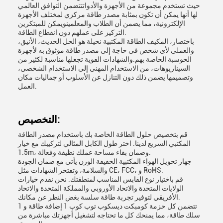
حيث تستخدم مجموعة من الأجهزة والأدواتتتضمن التوافق العالمي
لها أنها يمكن أن تكون بمثابة مصدر طاقة مركزي لمختلف الأجهزة
الإلكترونية، مما يضمن أن الطلاب والمعلمينويمكن للمبتكرين
التركيز على عملهم دون انقطاع الطاقة.
باختصار، المكيف الطاقة المكتبية نحيلة هو الحل الحديث، الأنيق،
والعملي لأي شخص في حاجة إلى مصدر طاقة موثوق به لأجهزة
الحوسبة الخاصة بهم.والشهادات القوية تجعلها مناسبة لكثير من
السيناريوهات، من الاستخدام المهني إلى الاستخدام الشخصي،
وتصميمها يضمن ذلك دون التنازل عن الأسلوب أو جماليات مكان
العمل.
التخصيص:
قم بتخصيص حلول الطاقة الخاصة بك باستخدام مصدر الطاقة
المكتبي السريع لدينا. اختر طول الكابل المثالي لتركيبك مع خيار
1.5m، وضمان بقاء مساحة عملك نظيفة وفعالة.
جهاز تحويل الهواء المكتبية الخفيفة الوزن يأتي مع ضمان الجودة
والسلامة، وتفتخر الشهادات مثل CE، FCC، و RoHS.
قم باختيار نوع القابس المناسب لمنطقتك. نحن نقدم خيارات
الولايات المتحدة والاتحاد الأوروبي والمملكة المتحدة والاتحاد
الأفريقي لتوفير تجربة طاقة سلسة بغض النظر عن مكانك.
تتضمن كل حزمة كومبكت ديسكوب توب كوب 1 إضافة طاقة و 1
سلك طاقة، مما يمنحك كل ما تحتاجه لتشغيل أجهزتك مباشرة من