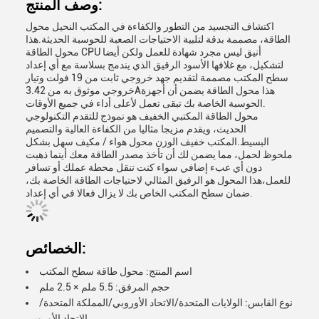
وصف المنتج:
اكتشاف التجسيد من التطور والكفاءة في المكتب النحيل محول
الطاقة، مصممة بدقة لتلبية الاحتياجات الصعبة للحوسبة الحديثة.هذا
محول الطاقة CPU أنيق ليس مجرد شهادة للعمل ولكن أيضا
لتشكيل، مع غلافها الأسود الرقيق الذي يندمج بسلاسة مع أي إعداد
سطح المكتب مصممة لتقديم جهد خروجي ثابت من 19 فولت وتيار
خروجي موثوق به من 3.42Aهذا محول الطاقة يضمن أن أجهزة
الحوسبة الخاصة بك تبقى تعمل لأعلى أداء في جميع الأوقات.
محول الطاقة المكتبي الخفيف هو نموذج للتقدم التكنولوجي
الحديث، ويقدم مزيجا مثاليا من الكفاءة العالية والتصميم
البسيط.المكتب خفيف الوزن محول هواء / مكيف سهل بشكل
ملحوظ لحمل، مما يضمن لك أن تأخذ مصدر الطاقة معك أينما ذهبت
دون أي عبء إضافي سواء كنت تنقل محطة عملك أو تسافر
للعمل،هذا المحول هو الرفيق المثالي لاحتياجات الطاقة الخاصة بك،
ضمان سطح المكتب الخاص بك لا يزال فعالا في أي إعداد.
الخصائص:
اسم المنتج: محول طاقة سطح المكتب
حجم المرفق: 5.5 ملم × 2.5 ملم
نوع القابس: الولايات المتحدة/الاتحاد الأوروبي/المملكة المتحدة/
الاتحاد الأوروبي