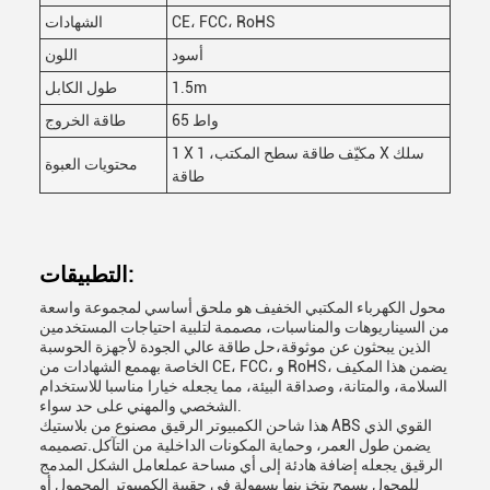
CE، FCC، RoHS
الشهادات
أسود
اللون
1.5m
طول الكابل
65 واط
طاقة الخروج
1 X مكيّف طاقة سطح المكتب، 1 X سلك
محتويات العبوة
طاقة
التطبيقات:
محول الكهرباء المكتبي الخفيف هو ملحق أساسي لمجموعة واسعة
من السيناريوهات والمناسبات، مصممة لتلبية احتياجات المستخدمين
الذين يبحثون عن موثوقة،حل طاقة عالي الجودة لأجهزة الحوسبة
الخاصة بهممع الشهادات من CE، FCC، و RoHS، يضمن هذا المكيف
السلامة، والمتانة، وصداقة البيئة، مما يجعله خيارا مناسبا للاستخدام
الشخصي والمهني على حد سواء.
هذا شاحن الكمبيوتر الرقيق مصنوع من بلاستيك ABS القوي الذي
يضمن طول العمر، وحماية المكونات الداخلية من التآكل.تصميمه
الرقيق يجعله إضافة هادئة إلى أي مساحة عملعامل الشكل المدمج
للمحول يسمح بتخزينها بسهولة في حقيبة الكمبيوتر المحمول أو