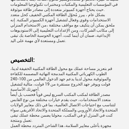
في المؤسسات التعليمية والمكتبات ومختبرات تكنولوجيا المعلومات
حيث يحتاج أجهزة كمبيوتر متعددة إلى مصادر طاقة موثوقة.
بشكل عام ، يبرز مُحوّل الطاقة المكتبي الخفيف كحل متعدد
الاستخدامات وقوي وفعال لتشغيل أجهزة الكمبيوتر المكتبة. إنه
ملحق يمكن أن يتكيف مع مواقف مختلفة ،من الاستخدام المنزلي
إلى مكاتب الشركات، ومن الإعدادات التعليمية إلى الاستوديوهات
الإبداعية، ضمان أن أينما كنت، أجهزة الحوسبة الخاصة بك تبقى
تعمل ومستعدة لأي مهمة على اليد.
التخصيص:
قم بتعزيز مساحة عملك مع محول الطاقة المكتبية الخفيفة لدينا،
الطوب الكهربائي المكتبية المدمجة النهائية المصممة للكفاءة
والموثوقية.محول لدينا يدعم جهد الدخول العالمي من 100-240
فولت ويوفر جهد الخروج مستقرة من 19 فولت، مثالية لتشغيل
أجهزتك الأساسية.
مصدر الطاقة لمكتب المكتب السريع ليس قوياً فحسب بل أيضاً
متعدد الاستخدامات، حيث يقدم خيارات مختلفة من نوع القابس
لتتناسب مع احتياجات الاتصال العالمية، بما في ذلك معايير الولايات
المتحدة والاتحاد الأوروبي والمملكة المتحدة والاتحاد الأفريقي.سواء
كنت في المنزل أو في المكتب، محولنا يضمن محطة عملك تبقى
تعمل ومنتجة.
مجهزة بأعلى معايير السلامة، هذا الشاحن المتردد محطة العمل