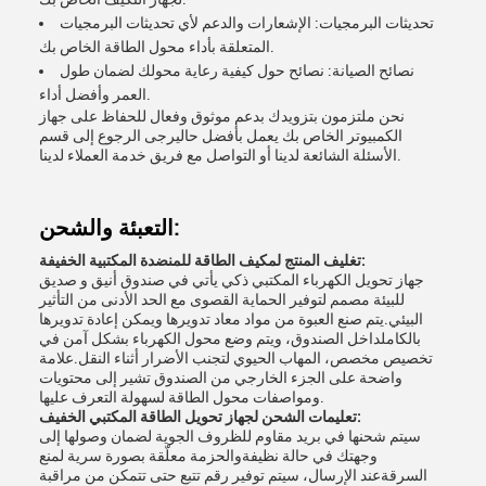
تحديثات البرمجيات: الإشعارات والدعم لأي تحديثات البرمجيات
المتعلقة بأداء محول الطاقة الخاص بك.
نصائح الصيانة: نصائح حول كيفية رعاية محولك لضمان طول
العمر وأفضل أداء.
نحن ملتزمون بتزويدك بدعم موثوق وفعال للحفاظ على جهاز
الكمبيوتر الخاص بك يعمل بأفضل حاليرجى الرجوع إلى قسم
الأسئلة الشائعة لدينا أو التواصل مع فريق خدمة العملاء لدينا.
التعبئة والشحن:
تغليف المنتج لمكيف الطاقة للمنضدة المكتبية الخفيفة:
جهاز تحويل الكهرباء المكتبي ذكي يأتي في صندوق أنيق و صديق
للبيئة مصمم لتوفير الحماية القصوى مع الحد الأدنى من التأثير
البيئي.يتم صنع العبوة من مواد معاد تدويرها ويمكن إعادة تدويرها
بالكاملداخل الصندوق، ويتم وضع محول الكهرباء بشكل آمن في
تخصيص مخصص، المهاب الحيوي لتجنب الأضرار أثناء النقل.علامة
واضحة على الجزء الخارجي من الصندوق تشير إلى محتويات
ومواصفات محول الطاقة لسهولة التعرف عليها.
تعليمات الشحن لجهاز تحويل الطاقة المكتبي الخفيف:
سيتم شحنها في بريد مقاوم للظروف الجوية لضمان وصولها إلى
وجهتك في حالة نظيفةوالحزمة معلّقة بصورة سرية لمنع
السرقةعند الإرسال، سيتم توفير رقم تتبع حتى تتمكن من مراقبة