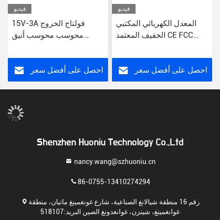
فيديو
فيديو
المعدل الكهربائي المكتبي
15V-3A فولتاج الخروج
الخفيف المعتمد CE FCC
محوسب محوسب أنيق
RoHS
محول الطاقة البرج المبسط
للكمبيوترات المكتبية
احصل على أفضل سعر
احصل على أفضل سعر
Shenzhen Huoniu Technology Co.,Ltd
nancy.wang@szhuoniu.cn
86-0755-13410274294
رقم 16 منطقة شيالانغ الصناعية، شارع غونغمينغ ماتيان، منطقة
غوانغمينغ، شينزن، غوانغدونغ الصين البريد:518107