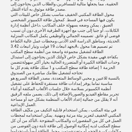
الحقيبة، مما يجعلها مثالية للمسافرين،والطلاب الذين يحتاجون إلى
مصدر طاقة موثوق به أثناء التنقل.
محول الطاقة المكتبي الخفيف مناسب بشكل خاص للبيئات التي
يكون فيها المساحة في قسط. كمحول طاقة الكمبيوتر الشخصي
الضيق ، يمكن وضعه بسهولة خلف المكاتب ،داخل أنظمة إدارة
الكابلات، أو جنبا إلى جنب مع أجهزة الطرفية الأخرى دون أن تسبب
فوضى أو عائق. تصميمه الجمالي والوظيفي يكمل المكاتب المنزلية
الحديثة، ومناطق الدراسة الحد الأدنى،ومحطات عمل عالية الكفاءة.
بجهد انبعاث 19 فولت وتيار انبعاث 3.42A، تم تصميم هذا محول
الطاقة لتشغيل مجموعة واسعة من أنظمة سطح المكتب
بكفاءة.فهي مفيدة بشكل خاص لأولئك الذين يحتاجون إلى استبدال
وحدات الطاقة الكبيرة أو المتضررة الحالية بخيار أكثر سهولةتتضمن
الحزمة 1 إضافة طاقة سطح المكتب و 1 سلك طاقة يقدم كل ما
تحتاجه لتشغيل نظامك مباشرة من الصندوق
بالنسبة للاعبين و محبي الوسائط المتعددة، مصدر الطاقة السريع هو
مناسبة تماما.يوفر إمدادات طاقة مستقرة للحفاظ على تشغيل
أنظمة الكمبيوتر بسلاسة خلال جلسات الألعاب المكثفة أو أثناء
تحرير مقاطع الفيديو والصوربالإضافة إلى ذلك، يضمن ملفه الرقيق
أنه لا يقلل من جمالية إعداد الألعاب المنظمة بشكل جيد أو مساحة
العمل الإبداعية.
في بيئة المكتب ، يمكن استخدام قابلية التكيف من مكيّف الطاقة
المكتبي الخفيف لتعزيز بيئة مرتبة ومهنية. يمكن استخدامه لمحطات
العمل في كل من المقصورات والمكاتب المفتوحة ،التأكد من أن كل
سطح المكتب لديه إمكانية الوصول إلى طاقة ثابتة دون الفوضى من
مكيّفات كبيرة الحجم أو متعددةويتميز محول الطاقة أيضاً باستخدامها