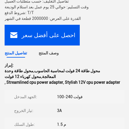
تفاصيل التغليف: حسب متطلبات العميل
وقت التسليم: حوالي 25 يوم عمل بعد استلام الوديعة
شروط الدفع: T/T
القدرة على العرض: 2000000 قطعة في الشهر
احصل على أفضل سعر
وصف المنتج
تفاصيل المنتج
إبراز:
محول طاقة 24 فولت لمحاسبة الحاسوب,محول طاقة وحدة
المعالجة,محول كهرباء 12 فولت
,
Streamlined cpu power adapter
,
Stylish 12V cpu power adapter
100-240 فولت
الجهد المدخل:
3A
تيار الخروج:
1.5 م
طول السلك: