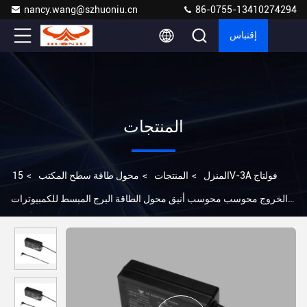
nancy.wang@szhuoniu.cn
86-0755-13410274294
إقتباس
المنتجات
المنزل
>
المنتجات
>
محول طاقة سطح المكتب
>
15V-3A فولتاج
الخروج محوسب محوسب أنيق محول الطاقة البرج المبسط للكمبيوترات
المكتبية