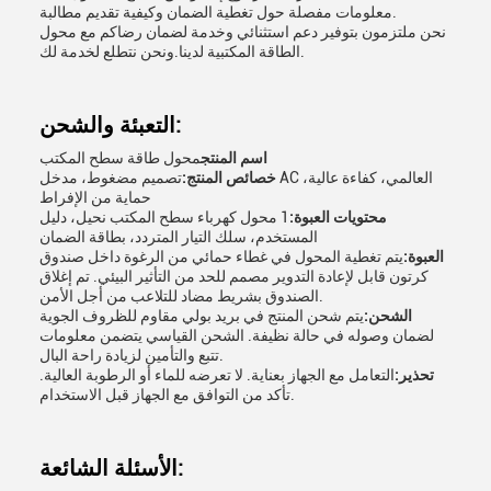
معلومات مفصلة حول تغطية الضمان وكيفية تقديم مطالبة.
نحن ملتزمون بتوفير دعم استثنائي وخدمة لضمان رضاكم مع محول
الطاقة المكتبية لدينا.ونحن نتطلع لخدمة لك.
التعبئة والشحن:
اسم المنتج
محول طاقة سطح المكتب
خصائص المنتج:
تصميم مضغوط، مدخل AC العالمي، كفاءة عالية،
حماية من الإفراط
محتويات العبوة:
1 محول كهرباء سطح المكتب نحيل، دليل
المستخدم، سلك التيار المتردد، بطاقة الضمان
العبوة:
يتم تغطية المحول في غطاء حمائي من الرغوة داخل صندوق
كرتون قابل لإعادة التدوير مصمم للحد من التأثير البيئي. تم إغلاق
الصندوق بشريط مضاد للتلاعب من أجل الأمن.
الشحن:
يتم شحن المنتج في بريد بولي مقاوم للظروف الجوية
لضمان وصوله في حالة نظيفة. الشحن القياسي يتضمن معلومات
تتبع والتأمين لزيادة راحة البال.
تحذير:
التعامل مع الجهاز بعناية. لا تعرضه للماء أو الرطوبة العالية.
تأكد من التوافق مع الجهاز قبل الاستخدام.
الأسئلة الشائعة: