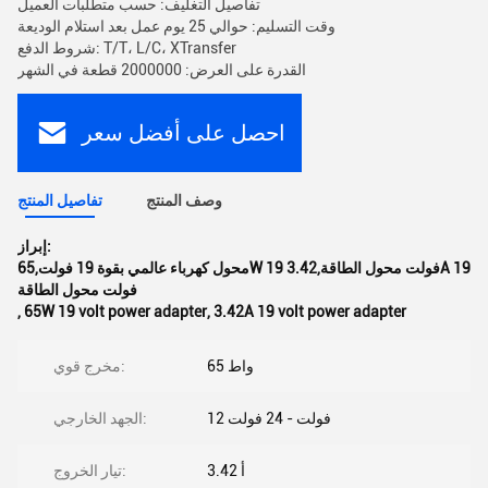
تفاصيل التغليف: حسب متطلبات العميل
وقت التسليم: حوالي 25 يوم عمل بعد استلام الوديعة
شروط الدفع: T/T، L/C، XTransfer
القدرة على العرض: 2000000 قطعة في الشهر
احصل على أفضل سعر
وصف المنتج
تفاصيل المنتج
إبراز:
محول كهرباء عالمي بقوة 19 فولت,65W 19 فولت محول الطاقة,3.42A 19
فولت محول الطاقة
,
65W 19 volt power adapter
,
3.42A 19 volt power adapter
65 واط
مخرج قوي:
12 فولت - 24 فولت
الجهد الخارجي:
3.42 أ
تيار الخروج: