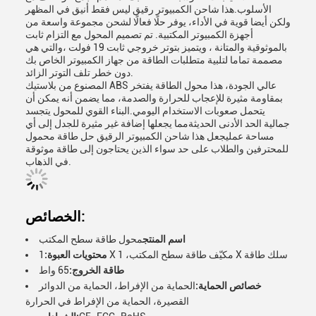
الأسلوب.هذا شاحن الكمبيوتر رقيق ليس فقط أنيق في المظهر
ولكن أيضا قوية في الأداء، يوفر حلًا فعالًا لشحن مجموعة واسعة من
أجهزة الكمبيوتر المكتبية. تم تصميم المحول مع التزام ثابت
بالموثوقية والمتانة ، ويتميز بتوتر خروجي ثابت 19 فولت ،والتي هي
مصممة تماما لتلبية متطلبات الطاقة من جهاز الكمبيوتر الخاص بك
دون خطر تلف التوتر الزائد.
المصنوع من بلاستيك ABS عالي الجودة، هذا محول الطاقة يفتخر
بمقاومة مثيرة للإعجاب للحرارة والصدمة، مما يضمن أنه يمكن أن
يتحمل صعوبات الاستخدام اليومي.البناء القوي للمحول يتجسد
جمالية الحد الأدنى الحديثةمما يجعلها إضافة غير مثيرة للجدل إلى أي
مساحة عمليجعل هذا شاحن الكمبيوتر الرقيق حل طاقة محمول
للمحترفين والطلاب على حد سواء الذين يحتاجون إلى طاقة موثوقة
في الذهاب.
الخصائص:
اسم المنتج
محول طاقة سطح المكتب
1 X مكيّف طاقة سطح المكتب، 1 X سلك طاقة
محتويات العبوة:
طاقة الخروج:
65 واط
خصائص الحماية:
الحماية من الإفراط، الحماية من الدوائر
القصيرة، الحماية من الإفراط في الحرارة