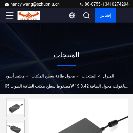
nancy.wang@szhuoniu.cn
86-0755-13410274294
إقتباس
المنتجات
المنزل
>
المنتجات
>
محول طاقة سطح المكتب
>
معتمد أسود
مضغوط سطح مكتب الطاقة الطوب 65W 19 فولت محول الطاقة 3.42A
نوع وصلة عالمية