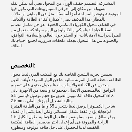
المشتركة.التصميم خفيف الوزن من المحول يعني أنه يمكن نقله
بسهولة من مكان إلى آخرفي السيناريوهات التي تكون فيها
الموثوقية وتوفير المساحة أمرًا أساسيًا ، مثل في المقاهي أو صالات
المطار ،هذا المكيف يضيء كمنارة كفاءة الطاقة والتكامل.
في الختام، محول الكهرباء المكتبي الخفيف هو حل شامل مصمم
لنمط الحياة الديناميكي والتكنولوجي اليوم سواء كنت تعمل من
المنزل،دراسة الامتحانات، أو السفر حول العالم، والسلامة، التوافق،
والحمولة من هذا المحول تجعله ملحقات ضرورية لجميع احتياجاتك
الطاقة.
التخصيص:
تحسين تجربة الشحن الخاصة بك مع المكتب المرن لدينا محول
الطاقة، محطة العمل المرنة مثالية شاحن التيار المتردد لأولئك الذين
يبحثون عن الكفاءة والأسلوب.لدينا محول يحتوي على تصميم
التوافق العالمييضمن الاتصال بمجموعة واسعة من الأجهزة. يأتي
محول طاقة الكمبيوتر الضيق مع حجم توصيل قياسي 5.5mm X
2.5mm ، مثالية لتشغيل أجهزتك بأمان.
شاحن الكمبيوتر الرقيق لدينا يفتخر بـ 65 واط من الطاقة المثيرة
للإعجابلا يؤدي فقط بشكل استثنائي ولكن أيضا يكمل أي فضاء
العمل الجمالية. طول الكابل 1.5m يوفر نطاق واسع ، مما يضمن
الراحة والمرونة في أي إعداد. اختر مخصص الطاقة المكتبية
الخفيفة لدينا للحصول على حل طاقة موثوقة ومتطورة.