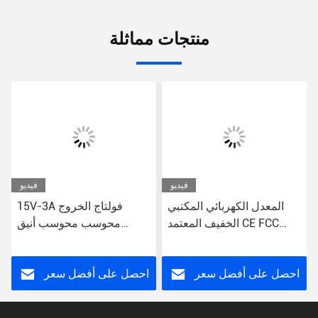
منتجات مماثلة
فيديو
فيديو
المعدل الكهربائي المكتبي
15V-3A فولتاج الخروج
الخفيف المعتمد CE FCC
محوسب محوسب أنيق
RoHS
محول الطاقة البرج المبسط
للكمبيوترات المكتبية
احصل على أفضل سعر
احصل على أفضل سعر