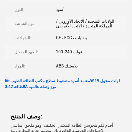
أسود
اللون:
الولايات المتحدة / الاتحاد الأوروبي /
نوع الشاشة:
المملكة المتحدة / الاتحاد الأفريقي
CE ، FCC ، بنفايات
الشهادات:
100-240 فولت
الجهد المدخل:
ABS بلاستيك
المواد:
معتمد أسود مضغوط سطح مكتب الطاقة الطوب 65W 19 فولت محول
الطاقة 3.42A نوع وصلة عالمية
وصف المنتج:
أقدم لكم مُحوسن الطاقة المكتبي الخفيف، وهو ملحق أساسي
لاحتياجات الحوسبة الخاصة بك، مصمم لجمع الوظائف مع