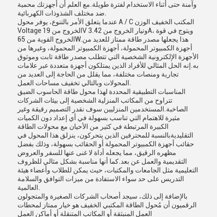
وآمنة حتى أثناء الاستخدام لفترة طويلة.مع العلم أن أجهزتك محمية
ضد مختلف الشذوذات الكهربائية.
عندما يتعلق الأمر بالتنوع، يوفر محول A / C المكتب الخفيف الوزن
Voltage الخروج من 19V وتيار الخروج من 3.42A، ويتوج في قوة
الخروج القوية من 65W.هذا يجعلها مصدر طاقة ممتاز للعديد من
أجهزة الكمبيوتر المحمولة، أجهزة الكمبيوتر المحمولة، وغيرها من
الأجهزة الإلكترونية الشخصية التي تتطلب مصدر طاقة ثابت وموثوق
به.إنه الحل المثالي للأفراد الذين يمتلكون أجهزة متعددة عبر علامات
تجارية ومنصات مختلفة، مما يقلل من الحاجة إلى العديد من
المحولات وبالتالي تخفيف مساحات العمل.
المناسبات التطبيقية المحددة لهذا محول طاقة الحاسوب الضيق
تتراوح من المكاتب المنزلية الشخصية إلى بيئات الشركات
الصاخبة.المستخدمين المنزليين سوف نقدر التصميم رقيقة وغير
مثيرة للاهتمام التي تناسب بسهولة في أي إعداد دون الكميات
الكبيرة المرتبطة في كثير من الأحيان مع محولات الطاقة
التقليديةبالنسبة للمحترفين الذين يتحركون، ينزلق هذا المحول في
حقائب أجهزة الكمبيوتر المحمولة أو الحقائب بسهولة، وذلك بفضل
مظهره الرقيق، مما يجعله أداة لا غنى عنها للسفر والعروض
التقديمية والعمل عن بعد.كما أنها مناسبة بشكل مثالي للظروف
التعليمية مثل الجامعات والمكتبات، حيث يمكن للطلاب وأعضاء هيئة
التدريس على حد سواء الاستفادة من ميزات التوافق والسلامة
العالمية.
بالإضافة إلى ذلك، سيجد أصحاب الشركات الصغيرة والمتجولون
الرقميون أن مُحول الطاقة المكتبي الخفيف هو خيار ممتاز لمحطات
العمل المنبثقة أو المكاتب المتنقلة أو أماكن العمل