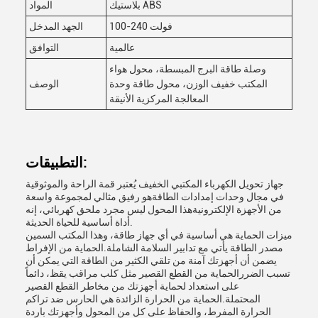
بلاستيك ABS
المواد
100-240 فولت
الجهد المدخل
عالمية
التوافق
وصلة طاقة البرج المبسطة، محول هواء
المكتب خفيف الوزن، محول طاقة وحدة
الوصف
المعالجة المركزية الأنيقة
التطبيقات:
جهاز تحويل الكهرباء المكتبي الخفيف يُعتبر قمة الراحة والموثوقية
في مجال وحدات إمدادات الطاقةهو رفيق مثالي لمجموعة واسعة
من الأجهزة الإلكترونيةهذا المحول ليس مجرد ملحق كهربائي، إنه
أداة أساسية للحياة الحديثة.
ميزات الحماية هي أساسية في أي جهاز طاقة، وهذا المكتب السمين
مصدر الطاقة يأتي مع تدابير السلامة الشاملة.الحماية من الإفراط
يضمن أن أجهزتك آمنة من تلقي الكثير من الطاقة التي يمكن أن
تسبب الضررالحماية من القطع القصير مثل كلب مراقب يقظ، دائماً
على استعداد لحماية أجهزتك من مخاطر القطع القصير
المحتملة.الحماية من الحرارة الزائدة هي الحارس ضد تراكم
الحرارة المفرط، والحفاظ على كل من المحول وأجهزتك باردة