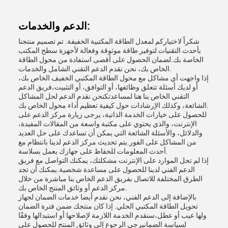
الدعم والخدمات:
شكراً لاختياركم لمعدل الطاقة المكتبية الخفيفة. تم تصميم منتجنا
بأحدث التقنيات لتوفير طاقة موثوقة وفعالة لأجهزة سطح المكتب
الخاصة بك.لضمان الحصول على أقصى استفادة من محول الطاقة
الخاص بك، نحن نقدم الدعم التقني الشامل والخدمات.
إذا واجهت أي مشاكل مع محول الطاقة المكتبي الخفيف الخاص بك،
أو لديك أسئلة تتعلق وظائفها، أو التوافق، أو التثبيت،فريق الدعم
التقني الخاص بنا هنا لمساعدتكنحن نقدم الدعم لحل المشاكل
الشائعة، وكذلك الإرشادات حول كيفية تعظيم أداء محول الخاص بك.
للحصول على خيارات الخدمة الذاتية، يرجى زيارة مركز الدعم على
الإنترنت، والذي يحتوي على مكتبة واسعة من المقالات المفيدة،
والدلائل، والأسئلة الشائعة التي يمكن أن تساعدك على حل العديد
من المشاكل على الفور.يتم تحديث مركز الدعم لدينا بانتظام مع
أحدث المعلومات للحفاظ على جهازك يعمل بسلاسة.
إذا لم تحل الموارد على الإنترنت مشكلتك، يمكنك التواصل مع فريق
الدعم الفني لدينا للحصول على مساعدة شخصية.يمكنك أن تجد
الطرق المختلفة للاتصال بفريق الدعم الخاص بنا مباشرة من خلال
مركز الدعم أو وثائق المنتج الخاص بك.
بالإضافة إلى الدعم الفني، نحن نقدم أيضا خدمات الضمان لجهاز
تحويل الطاقة المكتبي الحلي. إذا كان منتجك ضمن فترة الضمان
ولها عيب أو عطل،سنقدم الخدمة اللازمة لإصلاحها أو استبدالها وفقًا
لسياسة الضمانيرجى الرجوع إلى وثائق المنتج للحصول على