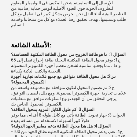
الإرسال إلى التسليميتم شحن المكيف في البوليميلر المقاوم
للظروف الجوية فوق العبوة الأصلية لتوفير حماية إضافية من
العناصر البيئية أثناء النقل.نحن نحرص بشكل كبير في التعامل مع كل
طلب وتسليمها، بهدف تحقيق رضا العملاء مع كل من منتجاتنا وخدمة
التسليم.
الأسئلة الشائعة:
السؤال 1: ما هو طاقة الخروج من محول الطاقة المكتبية الحساسة؟
ج1: يوفر محول الطاقة المكتبية النحيلة طاقة إخراج تصل إلى 65
واط ، مما يجعلها مناسبة لشحن معظم أجهزة الكمبيوتر المحمولة
النحيفة والكتب الذكية بكفاءة.
س2: هل محول الطاقة متوافق مع جميع علامات تجارية أجهزة
الكمبيوتر المحمولة؟
ج2: تم تصميم المحول لتكون متوافقة مع مجموعة واسعة من
علامات تجارية أجهزة الكمبيوتر المحمولة. ومع ذلك، لضمان التوافق،
يرجى التحقق من أن الجهد،ونوع المكونات تتوافق مع متطلبات
الكمبيوتر المحمول الخاص بك.
السؤال 3: كم طول الكابل المزود بمحول الطاقة؟
الجواب 3: جهاز تحويل الطاقة يأتي مع كابل طوله 6 أقدام، مما يوفر
طولاً كبيراً لسهولة الاستخدام من مسافة بعيدة.
السؤال 4: هل هذا محول الطاقة يدعم معايير الجهد الدولية؟
ج4: نعم، يدعم محول الطاقة المكتبية الحلوة نطاق الجهد من 100-