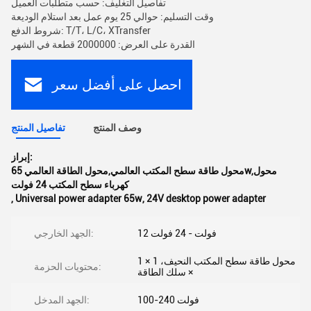
تفاصيل التغليف: حسب متطلبات العميل
وقت التسليم: حوالي 25 يوم عمل بعد استلام الوديعة
شروط الدفع: T/T، L/C، XTransfer
القدرة على العرض: 2000000 قطعة في الشهر
احصل على أفضل سعر
وصف المنتج
تفاصيل المنتج
إبراز:
محول طاقة سطح المكتب العالمي,محول الطاقة العالمي 65w,محول
كهرباء سطح المكتب 24 فولت
,
Universal power adapter 65w
,
24V desktop power adapter
12 فولت - 24 فولت
الجهد الخارجي:
1 × محول طاقة سطح المكتب النحيف، 1
محتويات الحزمة:
× سلك الطاقة
100-240 فولت
الجهد المدخل: