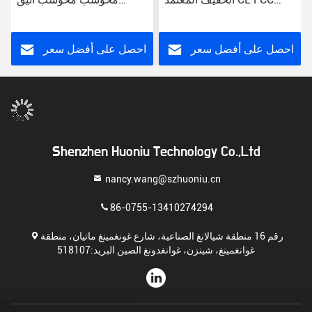
RoHS
محول الطاقة البرج المبسط
للكمبيوترات المكتبية
احصل على أفضل سعر
احصل على أفضل سعر
Shenzhen Huoniu Technology Co.,Ltd
nancy.wang@szhuoniu.cn
86-0755-13410274294
رقم 16 منطقة شيالانغ الصناعية، شارع غونغمينغ ماتيان، منطقة
غوانغمينغ، شينزن، غوانغدونغ الصين البريد:518107