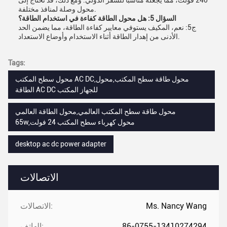
240 فولت، مما يجعله مناسبًا للسفر الدولي. ومع ذلك، قد تحتاج إلى
محول وصلة لمنافذ مختلفة.
السؤال 5: هل محول الطاقة كفاءة في استخدام الطاقة؟
ج5: نعم، المكيف يستوفي معايير كفاءة الطاقة، مما يضمن الحد
الأدنى من إهدار الطاقة أثناء الاستخدام وأوضاع الاستعداد.
Tags:
محول سطح المكتب AC DC,محول طاقة سطح المكتب,محول
الطاقة AC DC للجهاز المكتب
محول طاقة سطح المكتب العالمي,محول الطاقة العالمي
65w,محول كهرباء سطح المكتب 24 فولت
desktop ac dc power adapter
الاتصالات
Ms. Nancy Wang
الاتصالات:
86-0755-13410274294
الهاتف: