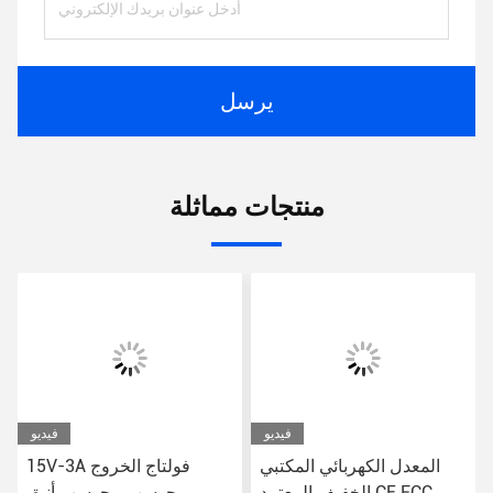
يرسل
منتجات مماثلة
فيديو
فيديو
المعدل الكهربائي المكتبي
15V-3A فولتاج الخروج
الخفيف المعتمد CE FCC
محوسب محوسب أنيق