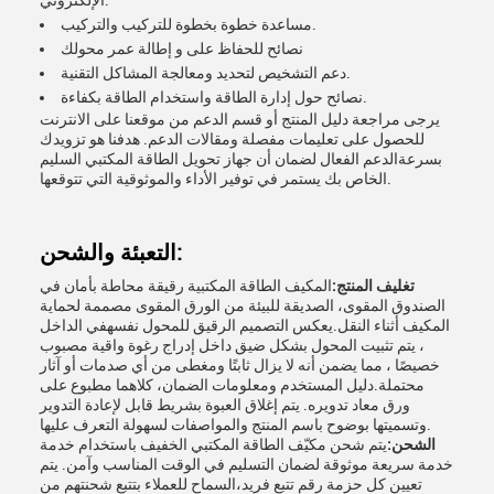
الإلكتروني.
مساعدة خطوة بخطوة للتركيب والتركيب.
نصائح للحفاظ على و إطالة عمر محولك
دعم التشخيص لتحديد ومعالجة المشاكل التقنية.
نصائح حول إدارة الطاقة واستخدام الطاقة بكفاءة.
يرجى مراجعة دليل المنتج أو قسم الدعم من موقعنا على الانترنت
للحصول على تعليمات مفصلة ومقالات الدعم. هدفنا هو تزويدك
بسرعةالدعم الفعال لضمان أن جهاز تحويل الطاقة المكتبي السليم
الخاص بك يستمر في توفير الأداء والموثوقية التي تتوقعها.
التعبئة والشحن:
تغليف المنتج:
المكيف الطاقة المكتبية رقيقة محاطة بأمان في
الصندوق المقوى، الصديقة للبيئة من الورق المقوى مصممة لحماية
المكيف أثناء النقل.يعكس التصميم الرقيق للمحول نفسهفي الداخل
، يتم تثبيت المحول بشكل ضيق داخل إدراج رغوة واقية مصبوب
خصيصًا ، مما يضمن أنه لا يزال ثابتًا ومغطى من أي صدمات أو آثار
محتملة.دليل المستخدم ومعلومات الضمان، كلاهما مطبوع على
ورق معاد تدويره. يتم إغلاق العبوة بشريط قابل لإعادة التدوير
وتسميتها بوضوح باسم المنتج والمواصفات لسهولة التعرف عليها.
الشحن:
يتم شحن مكيّف الطاقة المكتبي الخفيف باستخدام خدمة
خدمة سريعة موثوقة لضمان التسليم في الوقت المناسب وآمن. يتم
تعيين كل حزمة رقم تتبع فريد،السماح للعملاء بتتبع شحنتهم من