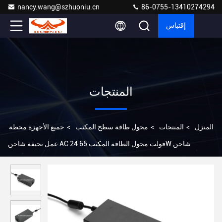
nancy.wang@szhuoniu.cn
86-0755-13410274294
إقتباس
المنتجات
المنزل
>
المنتجات
>
محول طاقة سطح المكتب
>
جميع الأجهزة محطة
عمل نحيفة شاحن AC 24 فولت محول الطاقة المكتب 65W شاحن