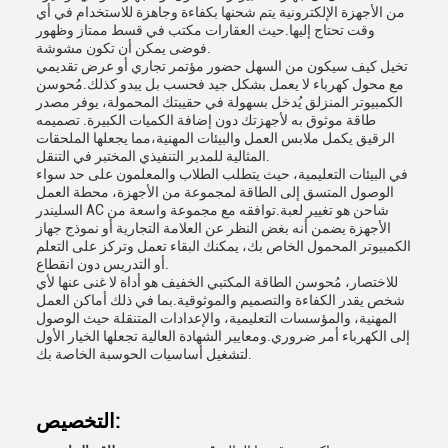
من الأجهزة الإلكترونية يتم شحنها بكفاءة وجاهزة للاستخدام في أي
وقت تحتاج إليها.حيث العقارات مكتب في قسط ممتاز وظهور
فوضى يمكن أن تكون مشوشة.
تخيل كيف سيكون من السهل حضور مؤتمر تجاري أو عرض تقديمي
مع محول كهرباء لا يعمل بشكل جيد فحسب بل يبدو كذلك.مُحوسن
الكمبيوتر المنزلق يُدخل بسهولة في حقيبتك المحمولة، يوفر مصدر
طاقة موثوق به لأجهزتك دون إضافة الكميات الكبيرة. تصميمه
الرقيق يكمل ملابس العمل والبيئات المهنية،مما يجعلها الملحقات
المثالية للمدير التنفيذي المختبر في التنقل.
في البيئات التعليمية، حيث يتطلب الطلاب والمعلمون على حد سواء
الوصول المتسق إلى الطاقة لمجموعة من الأجهزة، محطة العمل
السليندر AC شاحن هو تغيير لعبة.توافقه مع مجموعة واسعة من
الأجهزة يضمن أنه بغض النظر عن العلامة التجارية أو نموذج جهاز
الكمبيوتر المحمول الخاص بك، يمكنك البقاء تعمل وتركز على التعلم
أو التدريس دون انقطاع.
للاختصار، مُحوسن الطاقة المكتبي الخفيف هو أداة لا غنى عنها لأي
شخص يقدر الكفاءة والتصميم والموثوقية.بما في ذلك أماكن العمل
المهنية، والمؤسسات التعليمية، والإعدادات المتنقلة حيث الوصول
إلى الكهرباء أمر ضروري.ومعايير الشهادة العالية تجعلها الخيار الأول
لتشغيل أساسيات الحوسبة الخاصة بك.
التخصيص: