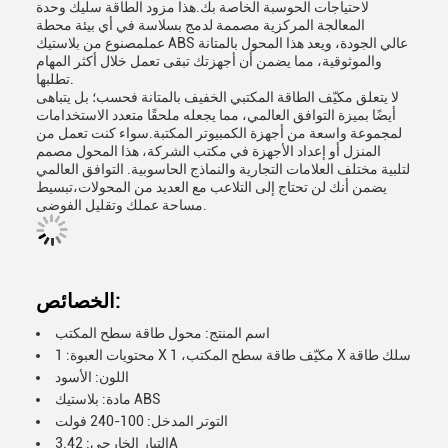
لاحتياجات الحوسبة الخاصة بك.هذا مزود الطاقة سليك وحدة
المعالجة المركزية مصممة لدمج بسلاسة في أي بيئة محطة
عملمصنوع من بلاستيك ABS عالي الجودة، ويعد هذا المحول بالمتانة
والموثوقية، مما يضمن أن أجهزتك تبقى تعمل خلال أكثر المهام
تطلبها.
لا يتعلق مكيّف الطاقة المكتبي الخفيف بالمتانة فحسب؛ بل يتباهى
أيضًا بميزة التوافق العالمي، مما يجعله ملحقًا متعدد الاستخدامات
لمجموعة واسعة من أجهزة الكمبيوتر المكتبة.سواء كنت تعمل من
المنزل أو إعداد الأجهزة في مكتب الشركة، هذا المحول مصمم
لتلبية مختلف العلامات التجارية والنماذج الحاسوبية. التوافق العالمي
يضمن أنك لن تحتاج إلى التلاعب مع العديد من المحولات،تبسيط
مساحة عملك وتقليل الفوضى.
الخصائص:
اسم المنتج: محول طاقة سطح المكتب
محتويات العبوة: 1 X مكيّف طاقة سطح المكتب، 1 X سلك طاقة
اللون: الأسود
مادة: بلاستيك ABS
التوتر المدخل: 100-240 فولت
التيار الخارجي: 3.42A