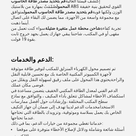
إكتشف قيمتنا العالية
قم بتحديد مصدر طاقة الحاسوب
المحمول
صُمّمَتْ بمهارة من بلاستيك ABS القوي لتحقيق بنية خفيفة
الوزن ولكنها قوية
قم بتحديد مصدر طاقة الحاسوب المحمول
متوافق
مع مجموعة واسعة من الأجهزة، مما يضمن لك البقاء على اتصال
أينما ذهبت.
تجربة كفاءة
شاحن محطة عمل متغيرة ضئيلة
سواء كنت تعمل من
مقهى أو في المكتب، شاحننا يبقي جهازك يعمل بجهد خروج ثابت
بقوة 19 فولت.
الدعم والخدمات:
تم تصميم محول الكهرباء المنزلق للمكتب لتوفير طاقة موثوقة
لأجهزة الكمبيوتر المكتبية الخاصة بك مع تحسين قابلية النقل
والراحةيحتوي هذا المحول على ملف رقيق لسهولة النقل ويقلل من
فوضى مكان عملك.
الدعم الفني لمعدل الطاقة المكتبي الخفيف يتضمن مساعدة في
استكشاف الأخطاء لمشاكل تتعلق بأداء المكيف ، والتوافق مع نماذج
سطح المكتب المختلفة ،وإرشادات حول أفضل ممارسات
الاستخدامخدمات الدعم لدينا تهدف إلى ضمان أن جهاز التكيف
الخاص بك يعمل بسلاسة وموثوقية، وتزويدك بالطاقة التي تحتاجها
عندما تحتاجها.
خدماتنا تغطي مجموعة من خيارات الدعم، بما في ذلك:
أسئلة شائعة وشاملة ودلائل لإصلاح الأخطاء متوفرة على موقعنا