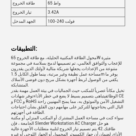
65 واط
طاقة الخروج
3.42A
تيار الخروج
100-240 فولت
الجهد المدخل
التطبيقات:
محول الطاقة المكتبية الحليلة، مع طاقة الخروج 65W مثيرة
للإعجاب والتوافق العالمي، تم تصميمها لدمج بسلاسة في مجموعة
متنوعة من الإعدادات.يجعلها شريكة مثالية لأولئك الذين يقدرون
مساحة عمل نظيفة وغير مرتبة، بينما طول الكابل 1.5m يوفر ما
يكفي من الوصول لربط أجهزة بشكل مريح دون فوضى الأسلاك
المتشابكة.
تخيل مكاناً عصرياً للمكتب حيث الجماليات في بيئة العمل مهمة بقدر
الوظائفيتباهى بتصميم بسيط لا يضع في خطر الأداءتوفر شهادات CE
و FCC و RoHS التشغيل الآمن والموثوق به، مما يمنح المهنيين راحة
البال التي يحتاجونها للتركيز على مهامهم دون القلق بشأن احتياجات
الطاقة في أجهزتهم.
سواء كنت في مساحة العمل المشترك أو المكتب المنزلي أو مكتبة
الجامعة ، فإن Slender Workstation AC Charger هو حل
طاقتك.42 يتم تصميم تيار الخروج لتلبية متطلبات الأجهزة عالية
الأداء، لضمان أن جهاز الكمبيوتر المحمول أو الجهاز اللوحي أو غيره