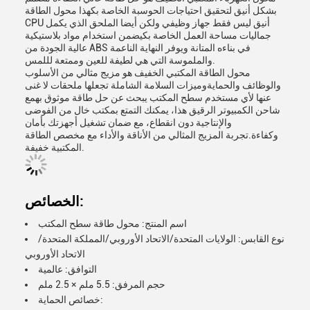
بشكل أنيق لتحقيق احتياجات الحوسبة الخاصة بكهذا محول الطاقة
CPU أنيق ليس فقط جهاز وظيفي ولكن أيضا الملحق الذي يكمل
جماليات مساحة العمل الخاصة بكيضمن استخدام مواد بلاستيكية
عالية الجودة من ABS في بناءه المتانة ويوفر النهاية الناعمة
والملموسة التي هي لطيفة للعين وممتعة لللمس.
محول الطاقة المكتبي الخفيف هو مزيج مثالي من الأسلوب
والوظائف والحمايةوميزات السلامة الشاملة تجعلها ملحقات لا غنى
عنها لأي مستخدم سطح المكتب يبحث عن حل طاقة موثوق بهمع
شاحن الكمبيوتر الرقيق هذا، يمكنك التمتع بمكتب خال من الفوضى
والإنتاجية دون انقطاع، مع ضمان تشغيل أجهزتك بأمان
وكفاءة.تجربة المزيج المثالي من الأناقة والأداء مع مخصص الطاقة
المكتبية خفيفة.
الخصائص:
اسم المنتج: محول طاقة سطح المكتب
نوع القابس: الولايات المتحدة/الاتحاد الأوروبي/المملكة المتحدة/
الاتحاد الأوروبي
التوافق: عالمية
حجم المرفق: 5.5 ملم × 2.5 ملم
خصائص الحماية: