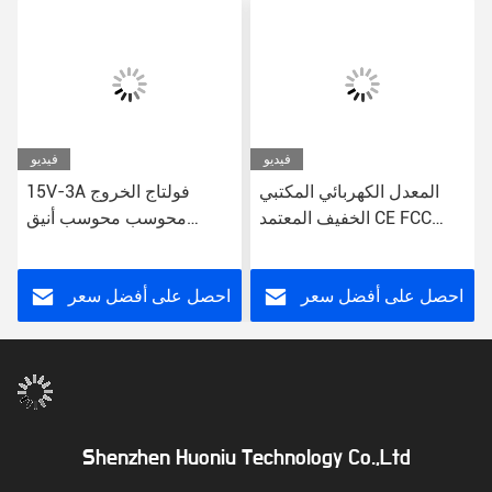
فيديو
فيديو
المعدل الكهربائي المكتبي
15V-3A فولتاج الخروج
الخفيف المعتمد CE FCC
محوسب محوسب أنيق
RoHS
محول الطاقة البرج المبسط
للكمبيوترات المكتبية
احصل على أفضل سعر
احصل على أفضل سعر
Shenzhen Huoniu Technology Co.,Ltd