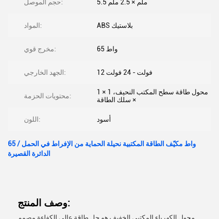
5.5 ملم × 2.5 ملم
حجم الموصل:
ABS بلاستيك
المواد:
65 واط
مخرج قوي:
12 فولت - 24 فولت
الجهد الخارجي:
1 × محول طاقة سطح المكتب النحيف، 1
محتويات الحزمة:
× سلك الطاقة
أسود
اللون:
65 واط مكيّف الطاقة المكتبية نحيلة الحماية من الإفراط في الحمل /
الدائرة القصيرة
وصف المنتج:
محول الكهرباء المكتبي الخفيف هو حل طاقة عالي الكفاءة مصمم