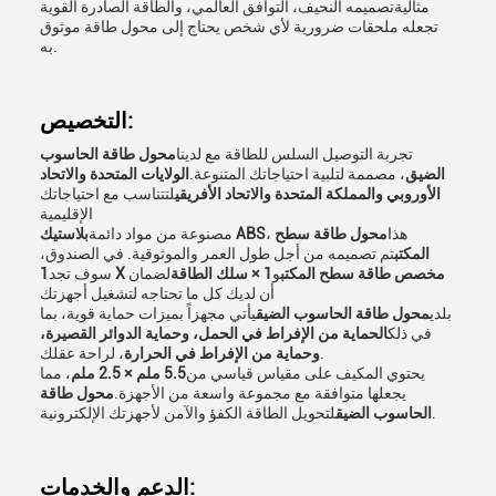
مثاليةتصميمه النحيف، التوافق العالمي، والطاقة الصادرة القوية
تجعله ملحقات ضرورية لأي شخص يحتاج إلى محول طاقة موثوق
به.
التخصيص:
تجربة التوصيل السلس للطاقة مع لدينا
محول طاقة الحاسوب
الضيق
، مصممة لتلبية احتياجاتك المتنوعة.
الولايات المتحدة والاتحاد
الأوروبي والمملكة المتحدة والاتحاد الأفريقي
لتتناسب مع احتياجاتك
الإقليمية
، هذا
محول طاقة سطح
بلاستيك ABS
مصنوعة من مواد دائمة
المكتب
تم تصميمه من أجل طول العمر والموثوقية. في الصندوق،
1 X مخصص طاقة سطح المكتب
و
1 × سلك الطاقة
لضمان
سوف تجد
أن لديك كل ما تحتاجه لتشغيل أجهزتك
بلدي
محول طاقة الحاسوب الضيق
يأتي مجهزاً بميزات حماية قوية، بما
في ذلك
الحماية من الإفراط في الحمل، وحماية الدوائر القصيرة،
، لراحة عقلك.
وحماية من الإفراط في الحرارة
يحتوي المكيف على مقياس قياسي من
5.5 ملم × 2.5 ملم
، مما
يجعلها متوافقة مع مجموعة واسعة من الأجهزة.
محول طاقة
لتحويل الطاقة الكفؤ والآمن لأجهزتك الإلكترونية.
الحاسوب الضيق
الدعم والخدمات: