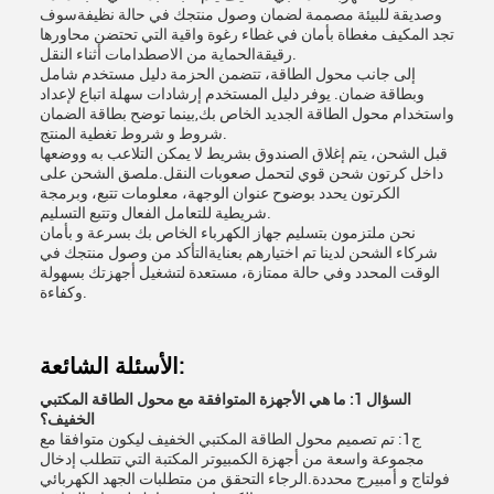
وصديقة للبيئة مصممة لضمان وصول منتجك في حالة نظيفةسوف
تجد المكيف مغطاة بأمان في غطاء رغوة واقية التي تحتضن محاورها
رقيقةالحماية من الاصطدامات أثناء النقل.
إلى جانب محول الطاقة، تتضمن الحزمة دليل مستخدم شامل
وبطاقة ضمان. يوفر دليل المستخدم إرشادات سهلة اتباع لإعداد
واستخدام محول الطاقة الجديد الخاص بك,بينما توضح بطاقة الضمان
شروط و شروط تغطية المنتج.
قبل الشحن، يتم إغلاق الصندوق بشريط لا يمكن التلاعب به ووضعها
داخل كرتون شحن قوي لتحمل صعوبات النقل.ملصق الشحن على
الكرتون يحدد بوضوح عنوان الوجهة، معلومات تتبع، وبرمجة
شريطية للتعامل الفعال وتتبع التسليم.
نحن ملتزمون بتسليم جهاز الكهرباء الخاص بك بسرعة و بأمان
شركاء الشحن لدينا تم اختيارهم بعنايةالتأكد من وصول منتجك في
الوقت المحدد وفي حالة ممتازة، مستعدة لتشغيل أجهزتك بسهولة
وكفاءة.
الأسئلة الشائعة:
السؤال 1: ما هي الأجهزة المتوافقة مع محول الطاقة المكتبي
الخفيف؟
ج1: تم تصميم محول الطاقة المكتبي الخفيف ليكون متوافقا مع
مجموعة واسعة من أجهزة الكمبيوتر المكتبة التي تتطلب إدخال
فولتاج و أمبيرج محددة.الرجاء التحقق من متطلبات الجهد الكهربائي