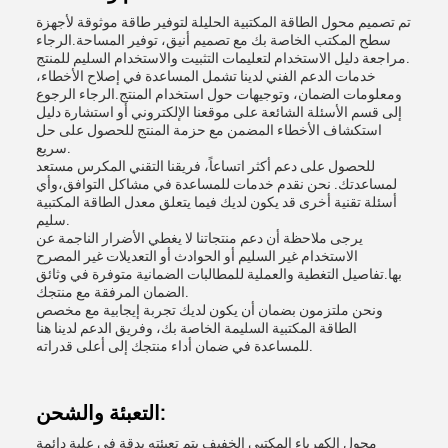
تم تصميم محول الطاقة المكتبية الحليلة لتوفير طاقة موثوقة لأجهزة
سطح المكتب الخاصة بك مع تصميم أنيق، توفير المساحة.الرجاء
مراجعة دليل الاستخدام لتعليمات التثبيت والاستخدام السليم للمنتج.
خدمات الدعم الفني لدينا تشمل المساعدة في إصلاح الأخطاء،
ومعلومات الضمان، وتوجيهات حول استخدام المنتج.الرجاء الرجوع
إلى قسم الأسئلة الشائعة على موقعنا الإلكتروني أو استشارة دليل
استكشاف الأخطاء المضمن مع حزمة المنتج للحصول على حل
سريع.
للحصول على دعم أكثر اتساعاً، فريقنا التقني المكرس مستعد
لمساعدتك. نحن نقدم خدمات للمساعدة في مشاكل التوافق،وأي
أسئلة تقنية أخرى قد يكون لديك فيما يتعلق معدل الطاقة المكتبية
سليم.
يرجى ملاحظة أن دعم منتجاتنا لا يغطي الأضرار الناجمة عن
الاستخدام غير السليم أو الحوادث أو التعديلات غير المصرح
بها.تفاصيل التغطية والعملية للمطالبات الضمانية متوفرة في وثائق
الضمان المرفقة مع منتجك.
ونحن ملتزمون بضمان أن يكون لديك تجربة إيجابية مع مخصص
الطاقة المكتبية السليمة الخاصة بك، وفريق الدعم لدينا هنا
للمساعدة في ضمان أداء منتجك إلى أعلى قدراته.
التعبئة والشحن:
محول الكهرباء المكتبي الخفيف يتم تعبئته بدقة في علبة دائمة