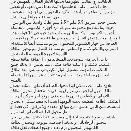
الحقائب أو حقائب الظهرمما يجعلها الخيار المثالي للمهنيين في
مجال الأعمال على الذهابسواء كنت تعمل من مقهى أو تحضر
مؤتمراً أو تسافر دولياً، هذا المكيف الضيق يبقي أجهزتك مشحونة
دون إضافة حمولة إلى حقائبك.
يضمن حجم المرفق 5.5 ملم × 2.5 ملم نطاقًا واسعًا من التوافق ،
حيث يتناسب مع مجموعة متنوعة من أجهزة الكمبيوتر المحمولة
وأجهزة الكمبيوتر المكتبية التي تتطلب جهد خروجي 19 فولت.هذه
الميزة المحددة توفر اتصال آمن ومصدر طاقة مستقر لأجهزتكمصدر
الطاقة من جهاز الكمبيوتر المحمول التريم مناسب أيضاً للاستخدام
المنزلي والمكتبالاندماج السلس مع مساحة العمل مع توفير الطاقة
اللازمة لأجهزة الحوسبة الخاصة بك.
داخل الحزمة، سوف يجد المستخدمون 1 إضافة طاقة سطح
المكتب ضئيلة و 1 سلك طاقة ضئيل، مما يضمن أن لديك جميع
المكونات اللازمة لتشغيل التيار الكهربائي مباشرة بعد إطلاق
الصندوق.بساطة محتويات الحزمة تتحدث عن سهولة استخدام
المنتج.
علاوة على ذلك ، يمكن لهذا محول الطاقة أن يكون بمثابة مصدر
طاقة بديل أو احتياطي موثوق به. في حالة فشل محول الطاقة
الأصلي أو كشاحن ثانوي مناسب في موقع آخر ،يمكن أن ينقذ
المكيف الطاقة المكتبية نحيلة اليومهذا يثبت أنه مفيد بشكل لا يصدق
للمستخدمين الذين يعملون من مواقع متعددة ولا يرغبون في فصل و
نقل محول الطاقة الأصلي باستمرار.
باختصار، سواء كنت بحاجة إلى مصدر طاقة لمكتبك المنزلي، حل
محمول لرحلاتك، أو نسخة احتياطية موثوقة،ومصدر الطاقة
الكمبيوتر المحمول ترم تغلف جميع الصفات لحل طاقة