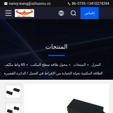
nancy.wang@szhuoniu.cn
86-0755-13410274294
إقتباس
المنتجات
المنزل
>
المنتجات
>
محول طاقة سطح المكتب
>
65 واط مكيّف
الطاقة المكتبية نحيلة الحماية من الإفراط في الحمل / الدائرة القصيرة