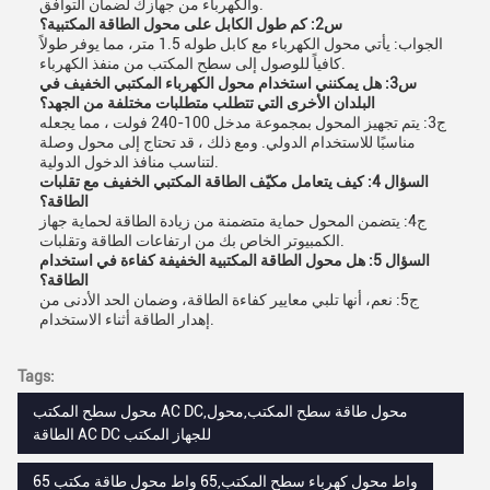
والكهرباء من جهازك لضمان التوافق.
س2: كم طول الكابل على محول الطاقة المكتبية؟
الجواب: يأتي محول الكهرباء مع كابل طوله 1.5 متر، مما يوفر طولاً
كافياً للوصول إلى سطح المكتب من منفذ الكهرباء.
س3: هل يمكنني استخدام محول الكهرباء المكتبي الخفيف في
البلدان الأخرى التي تتطلب متطلبات مختلفة من الجهد؟
ج3: يتم تجهيز المحول بمجموعة مدخل 100-240 فولت ، مما يجعله
مناسبًا للاستخدام الدولي. ومع ذلك ، قد تحتاج إلى محول وصلة
لتناسب منافذ الدخول الدولية.
السؤال 4: كيف يتعامل مكيّف الطاقة المكتبي الخفيف مع تقلبات
الطاقة؟
ج4: يتضمن المحول حماية متضمنة من زيادة الطاقة لحماية جهاز
الكمبيوتر الخاص بك من ارتفاعات الطاقة وتقلبات.
السؤال 5: هل محول الطاقة المكتبية الخفيفة كفاءة في استخدام
الطاقة؟
ج5: نعم، أنها تلبي معايير كفاءة الطاقة، وضمان الحد الأدنى من
إهدار الطاقة أثناء الاستخدام.
Tags:
محول سطح المكتب AC DC,محول طاقة سطح المكتب,محول
الطاقة AC DC للجهاز المكتب
65 واط محول كهرباء سطح المكتب,65 واط محول طاقة مكتب