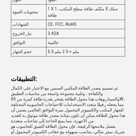
1 X مكيّف طاقة سطح المكتب، 1 X سلك
محتويات العبوة
طاقة
CE، FCC، RoHS
الشهادات
3.42A
تيار الخروج
عالمية
التوافق
5.5 ملم × 2.5 ملم
حجم الجهاز
التطبيقات:
تم تصميم مصدر الطاقة المكتبي السمين مع الاعتبار على الكمال
والكفاءة ، وتلبية مجموعة واسعة من مناسبات التطبيق
والسيناريوهات.هذا محول الطاقة يفتخر بقدرة طاقة كبيرة من 65W،
مما يجعله رفيقًا متعدد الاستخدامات للاحتياجات الحاسوبية المختلفة
للجهاز المكتب والكمبيوتر المحمول.ميزة التوافق العالمي يضمن أن
هذا محول الطاقة يمكن أن تكون بمثابة مصدر طاقة موثوق به للعديد
من الأجهزة، مما يمنع الحاجة إلى شاحنات متعددة.
بفضل ملامحها الرقيقة، فإن محول الطاقة الضيق للحاسوب هو
شريك سفر مثالي، يتناسب بسهولة مع حقائب الكمبيوتر المحمول أو