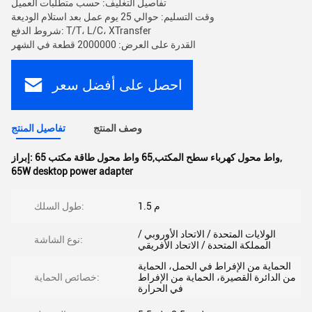
تفاصيل التغليف: حسب متطلبات العميل
وقت التسليم: حوالي 25 يوم عمل بعد استلام الوديعة
شروط الدفع: T/T، L/C، XTransfer
القدرة على العرض: 2000000 قطعة في الشهر
احصل على أفضل سعر
وصف المنتج
تفاصيل المنتج
,
65 واط محول كهرباء سطح المكتب,65 واط محول طاقة مكتب
إبراز:
65W desktop power adapter
1.5 م
طول السلك:
الولايات المتحدة / الاتحاد الأوروبي /
نوع الشاشة:
المملكة المتحدة / الاتحاد الأفريقي
الحماية من الإفراط في الحمل، الحماية
من الدائرة القصيرة، الحماية من الإفراط
خصائص الحماية:
في الحرارة