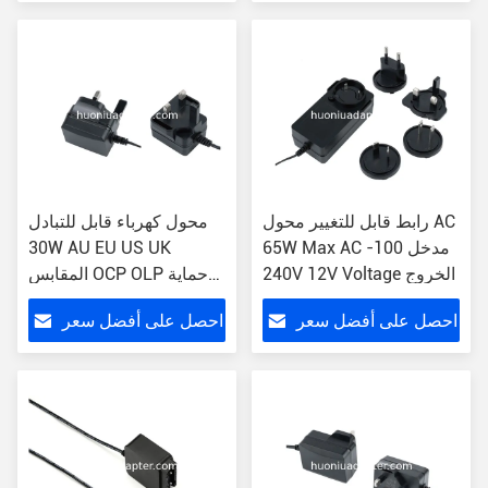
رابط قابل للتغيير محول AC
محول كهرباء قابل للتبادل
65W Max AC مدخل 100-
30W AU EU US UK
240V 12V Voltage الخروج
المقابس OCP OLP حماية
OVP
احصل على أفضل سعر
احصل على أفضل سعر