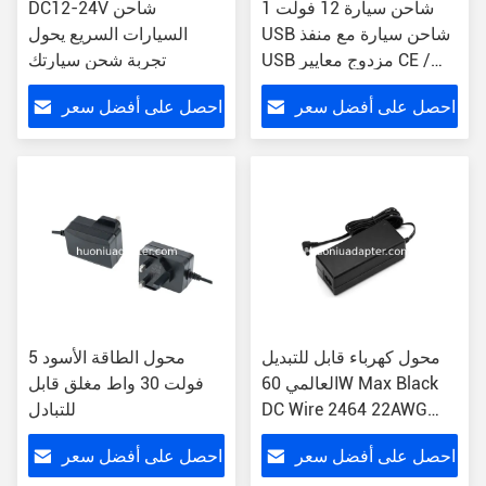
شاحن سيارة 12 فولت 1
DC12-24V شاحن
USB شاحن سيارة مع منفذ
السيارات السريع يحول
USB مزدوج معايير CE /
تجربة شحن سيارتك
ROHS / FCC
احصل على أفضل سعر
احصل على أفضل سعر
محول كهرباء قابل للتبديل
محول الطاقة الأسود 5
العالمي 60W Max Black
فولت 30 واط مغلق قابل
DC Wire 2464 22AWG
للتبادل
1.2M AU EU US UK
احصل على أفضل سعر
احصل على أفضل سعر
Version OCP OLP OVP