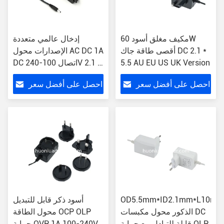
مكيف مغلق أسود 60W
إدخال عالمي متعددة
أقصى طاقة جاك DC 2.1 *
الإصدارات محول AC DC 1A
5.5 AU EU US UK Version
DC اتصال 100-240V 2.1 *
5.5 جاك 15W Max
احصل على أفضل سعر
احصل على أفضل سعر
OD5.5mm*ID2.1mm*L10mm
أسود ذكر قابل للتبديل
الذكور محول مكبسات DC
محول الطاقة OCP OLP
قابلة للتبادل مع حماية OLP
حماية OVP 1A 100-240V