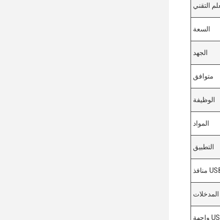
لم التقني
السعة
الجهد
متوافق
الوظيفة
المواد
التطبيق
افذ USB
المدخلات
هة USB