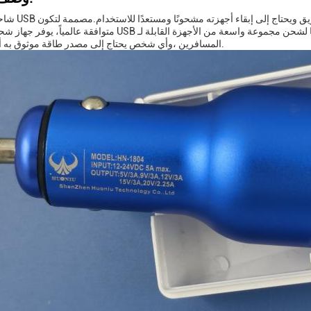
شاحن السيارة USB هو ملحق أساسي لأي
متوافقة عالمياً، يوفر جهاز شحن سيارات USB حلاً عمليًا لشحن مجموعة واسعة من الأجهزة القابلة لـ USB ، مم
المسافرين ،وأي شخص يحتاج إلى مصدر طاقة موثوق به أثناء القيادة.