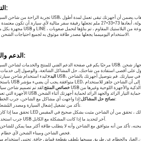
التخصيص:
مجهزة بكل من واجهات USB و LINE ، تقدم خيارات شحن مرنة لمجموعة متنوعة من ال
الاستخدام اليوميمما يجعلها مصدر طاقة موثوق به لجميع احتياجات الشحن الخاصة بك.
الدعم والخدمات:
مرحبًا بكم في صفحة الدعم الفني للمنتج والخدمات لشاحن السيارة مزدوج USB. هدفنا هو ضمان حصولك على أفضل تجربة
البدء:
لبدء استخدام شاحن سيارتك المزدوج USB، قم بتوصيله بمقبض مصباح سيجارة 12 فولت أو 24 فولت 
خصائص المنتج:
لقد تم تصميم شاحن سيارتنا مزدوج USB لدعم مجموعة واسعة من الأجهزة بما في ذلك الهوات
إذا واجهت أي مشاكل مع الشاحن، جرب الخطوات التالية:
نصائح حل المشاكل:
تأكد من تشغيل إشعال السيارة ومصدر المُشعل يعمل.
جرب استخدام كابل USB آخر لتحديد ما إذا كانت المشكلة مع الكابل.
فحص الشاحن وميناء الشحن لأي حطام أو ضرر.
 الغبار والحطام عن طريق مسحها بلطف بقطعة قماش جافة. تجنبي استخدام مواد