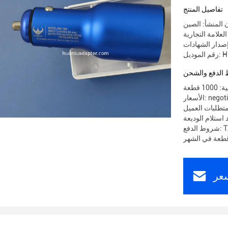
تفاصيل المنتج
 المنشأ: الصين
HN-cr
الدفع والشحن
 قطعة
 negotiable
تطلبات العميل
T/T
عر