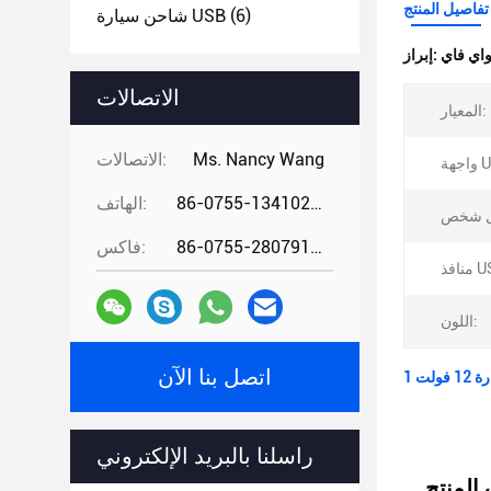
تفاصيل المنتج
(6)
شاحن سيارة USB
إبراز:
الاتصالات
المعيار:
Ms. Nancy Wang
الاتصالات:
US:
86-0755-13410274294
الهاتف:
86-0755-28079166
فاكس:
USB:
اللون:
اتصل بنا الآن
راسلنا بالبريد الإلكتروني