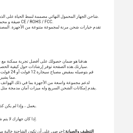
تجربة الراحة من شاحن السيارة مزدوج USB، شاحن الجهاز المحمول النهائي مصممة لنمط الحياة على الذهاب.يضمن أن أجهزتك تبقى تعمل لمدة أطول.
ضيقة و محمولة، أبعادها 73*33*27 ملم تجعلها رفيقة سفر مثالية لأي سيارة.أن تكون معتمدة بالكامل مع CE / ROHS / FCC.
سيارتك.هذه الصفحة توفر إرشادات حول كيفية الحصول على أقصى استفادة من شاحنك، حل المشاكل الشائعة، والوصول إلى خدمات الدعم لدينا.
باستخدام كابلات USB متوافقة.يجب أن يضيء مؤشر LED، مما يشير إلى أن الشاحن جاهز للاستخدام.
الأجهزة التي تعمل بالطاقة USB.يقدم إمكانات الشحن السريع وله ميزات أمان مدمجة مثل حماية التيار الزائد والجهد الزائد لحماية أجهزتك أثناء الشحن.
تحقق مما إذا كان مؤشر LED يعمل ، وإذا لم يكن كذلك ، تحقق من أن الشاحن مثبت بشكل صحيح في المقبس.
إذا كان جهازك لا يتم شحنه، تأكد من أنه متوافق مع الشاحن وأنه لا يتطلب طاقة أكثر مما يمكن للشاحن توفيره.
التنظيف والصيانة:
احرصي على أن تكون الشاحنة خالية من