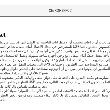
CE/ROHS/FCC
التطبيقات:
للمحترفين في مجال الأعمال أثناء التنقل، شاحن السيارة مزدوج USB بمثابة شريان الحياة إلى العالم الرقمي.القدرة على شحن
إلى جنب مع الهاتف الذكي يعني أنها يمكن أن تبقى متصلة بالعملاء والزملاء عبر Wi-Fi، وذلك بفضل توافق الشاحن مع .11 b/g/n
لى سيناريوهات مثل الاستعداد للطوارئ ؛ قد يكون الهاتف المشحون أمرًا حاسمًا 
التي تتطلب التنقل عبر نظام تحديد المواقع GPS ،أو في حالة تعطل السيارة حيث يكون من الضروري التواص
 للسائقين أن يكونوا على يقين من أن أجهزتهم ستحافظ على الشحن طوال رحلتهم،
شعورًا بالأمان والاستعداد للوقائع غير المتوقعة.
 سيارته هو مكتبه. القدرة على الحفاظ على جهاز التنقل والهاتف الذكي مشحونة ل
للتفاوض.شاحن السيارة مزدوج USB يسمح لإعادة شحن كلا الجهازين في وقت واحد، لضمان أنهم دائما
تجربة سلسة للسائق والركاب على حد سواء.
ي" العالمي أنه أداة متعددة الاستخدامات وأساسية لأي مالك للسيارة سواء كان ذ
هذا محول الشحن التلقائي يضمن لك ولركابك البقاء متصلين ومدفوعين، بغض النظر 
تأخذك رحلاتك.