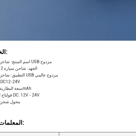
الخصائص:
اسم المنتج: شاحن سيارة USB مزدوج
الجهد: شاحن سيارة 12 فولت
التطبيق: شاحن سيارة USB مزدوج عالمي
مدخل: C12-24V
سعة البطارية: 3600mAh
فولتاج المدخل DC: 12V - 24V
محول شحن ت
المعلمات التقنية: