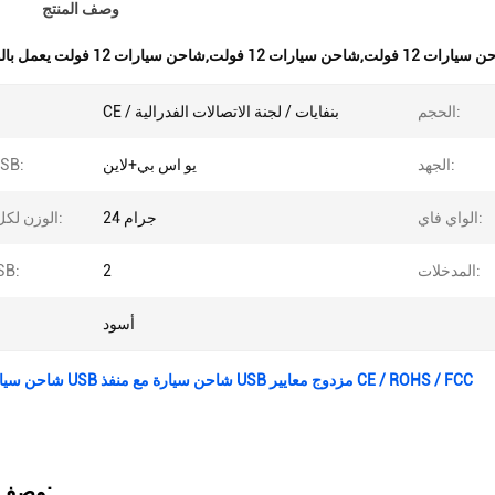
وصف المنتج
ولت,شاحن سيارات 12 فولت,شاحن سيارات 12 فولت يعمل بالواي فاي
الحجم:
CE / بنفايات / لجنة الاتصالات الفدرالية
الجهد:
يو اس بي+لاين
واجهة B
الواي فاي:
24 جرام
الوزن لكل شخص:
المدخلات:
2
منافذ 
أسود
شاحن سيارة 12 فولت 1 USB شاحن سيارة مع منفذ USB مزدوج معايير CE / ROHS / FCC
وصف المنتج: