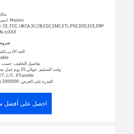
مكان
اسم العلامة التجارية: Huoniu
إصدار الشهادات: CE, FCC, UKCA,3C,CB,CQC,EMC,ETL,PSE,DOE,ECE,ERP
رقم الموديل: XXX
شروط 
الحد الأدنى لكمية: 1000
الأسعار:
تفاصيل التغليف: حسب م
وقت التسليم: حوالي 25 يوم عمل بعد استلام الوديعة
شروط الدفع: ، L/C، XTransfer
القدرة على العرض: 2000000 قطعة في الشهر
احصل على أفضل س