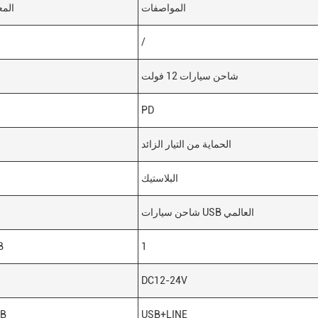
المواصفات
المع
/
شاحن سيارات 12 فولت
PD
الحماية من التيار الزائد
البلاستيك
شاحن سيارات USB العالمي
1
من
DC12-24V
USB+LINE
واج