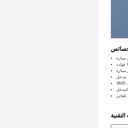
D
لقائي