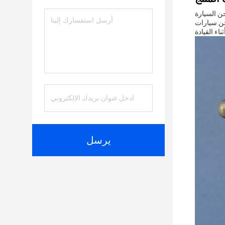
 شخص يقضي وقتًا كبيرًا على الطريق ويحتاج إلى إبقاء أجهزته مشحونًا ومستعدًا للاستخدام.مصممة لتكون
ا يجعلها أداة لا غنى عنها للمسافرين ،
يرسل