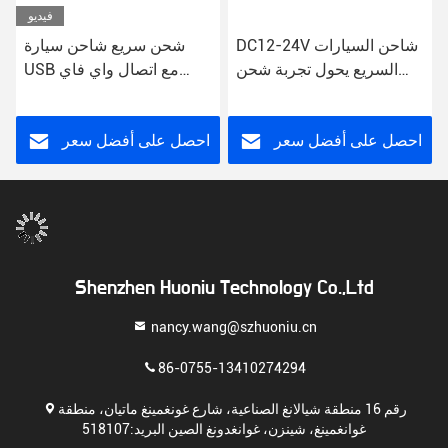
فيديو
DC12-24V شاحن السيارات
شحن سريع شاحن سيارة
السريع يحول تجربة شحن
USB مع اتصال واي فاي
سيارتك
غطاء بلاستيكي DC فولت
مدخل 12V - 24V
احصل على أفضل سعر
احصل على أفضل سعر
Shenzhen Huoniu Technology Co.,Ltd
nancy.wang@szhuoniu.cn
86-0755-13410274294
رقم 16 منطقة شيالانغ الصناعية، شارع غونغمينغ ماتيان، منطقة
غوانغمينغ، شينزن، غوانغدونغ الصين البريد:518107