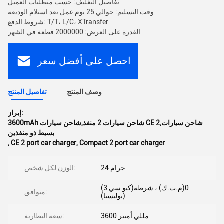
تفاصيل التغليف: حسب متطلبات العميل
وقت التسليم: حوالي 25 يوم عمل بعد استلام الوديعة
شروط الدفع: T/T، L/C، XTransfer
القدرة على العرض: 2000000 قطعة في الشهر
احصل على أفضل سعر
وصف المنتج
تفاصيل المنتج
إبراز:
3600mAh شاحن سيارات 2 منفذ,شاحن سيارات CE 2,شاحن سيارات
بسيط ذو منفذين
,
CE 2 port car charger
,
Compact 2 port car charger
24 جرام
الوزن لكل شخص:
(كيو سي 3)0(م.ت.ك) ، شرطة
متوافق:
(بوليسيا)
3600 مللي أمبير
سعة البطارية: