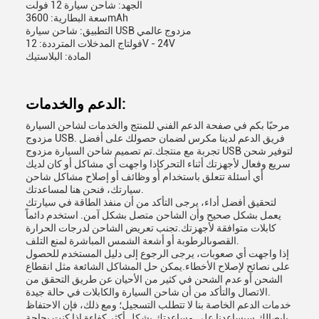
الجهد: شاحن سيارة 12 فولت
سعة البطارية: 3600mAh
التطبيق: شاحن سيارة USB مزدوج عالمي
فولتاج المدخلات المترددة: 12V - 24V
المادة: البلاستيك
الدعم والخدمات:
مرحبًا بكم في صفحة الدعم الفني للمنتج والخدمات لشاحن السيارة
مزدوج USB. فريق الدعم لدينا مكرس لضمان حصولك على أفضل
تجربة مع منتجك.تم تصميم شاحن السيارة مزدوج USB لتوفير شحن
سريع وفعال لأجهزتك أثناء التحركإذا واجهت أي مشاكل أو كان لديك
أي أسئلة تتعلق باستخدام أو وظائف أو إصلاح مشاكل شاحن
سيارتك، فنحن هنا لمساعدتك.
لتحقيق أفضل أداء، يرجى التأكد من أن منفذ الطاقة في سيارتك
يعمل بشكل صحيح وأن الشاحن متصل بشكل آمن. استخدم دائماً
كابلات متوافقة لأجهزتك.تجنب تعريض الشاحن لدرجات الحرارة
القصوىالرطوبة أو أشعة الشمس المباشرة لمنع التلف.
إذا واجهت أي صعوبات، يرجى الرجوع إلى دليل المستخدم للحصول
على نصائح لإصلاح الأخطاء.يمكن حل المشاكل الشائعة مثل انقطاع
الشحن أو عدم الشحن في كثير من الأحيان عن طريق التحقق من
الاتصال والتأكد من أن شاحن السيارة والكابلات في حالة جيدة.
خدمات الدعم الخاصة بنا لا تتطلب التسجيل؛ ومع ذلك، فإن الاحتفاظ
بإيصالك سيساعدنا على مساعدتك بشكل أكثر كفاءة إذا كنت بحاجة