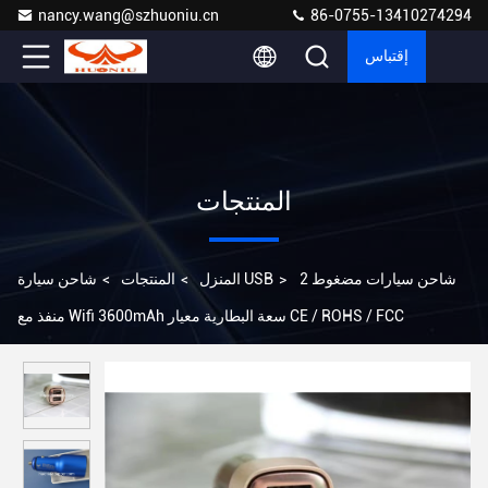
nancy.wang@szhuoniu.cn
86-0755-13410274294
إقتباس
المنتجات
شاحن سيارات مضغوط 2
>
شاحن سيارة USB
المنزل
>
المنتجات
>
منفذ مع Wifi 3600mAh سعة البطارية معيار CE / ROHS / FCC