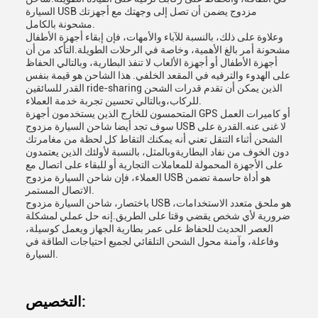
السيارة USB مزدوج يضمن أن تصل إلى وجهتك مع أجهزتك
مشحونة بالكامل.
وعلاوة على ذلك، بالنسبة للآباء والأمهات، فإن إبقاء أجهزة الأطفال
مشحونة أمر بالغ الأهمية، وخاصة في الرحلات الطويلة.التأكد من أن
أجهزة الأطفال أو أجهزة الألعاب لا تنفذ البطارية، وبالتالي الحفاظ
على الهدوء والترفيه في المقعد الخلفي. هذا الشاحن هو قيمة بنفس
القدر للسائقين ride-sharing الذين يمكن أن تقدم قدرات الشحن
للركاب،وبالتالي تحسين تجربة خدمة العملاء.
المتحمسون للخارج الذين يستخدمون أجهزة GPS أو كاميرات العمل
سوف تجد أيضا شاحن السيارة مزدوج USB لا غنى عنه.القدرة على
الشحن أثناء التنقل تعني أنه يمكنك التقاط كل لحظة من مغامرتك
دون الخوف من نفاد البطاريةوبالمثل، بالنسبة لأولئك الذين يعتمدون
على الأجهزة المحمولة للمعاملات التجارية أو للبقاء على اتصال مع
العملاء، فإن شاحن السيارة مزدوج USB هو أداة حاسمة تضمن
الاتصال المستمر.
باختصار، شاحن السيارة مزدوج USB هو ملحق متعدد الاستخدامات،
ضرورية لأي شخص يقضي وقتا على الطريق.إنه حل عملي لمشكلة
العصر الحديث للحفاظ على عمر بطارية الجهاز ويعمل كوسيلة،
وفاعلة، وآمنة محول الشحن التلقائي لجميع احتياجات الطاقة في
السيارة.
التخصيص: