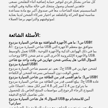
كل شاحن بشكل فردي لتوفير حماية إضافية أثناء النقلنحن نسعى
جاهدين لضمان وصول منتجك في حالة مثالية وفي الوقت
المناسبسيتم تعبئة الشاحنات معاً في صندوق أكبر مع مادة مساعدة
مناسبة لمنع الحركة والتلفلقد تم اختيار شركاء الشحن لدينا بعناية
لموثوقيتهم والتزامهم برضا العملاء.
الأسئلة الشائعة:
س1: ما هي الأجهزة المتوافقة مع شاحن السيارة مزدوج USB؟
A1: شاحن السيارة مزدوج USB متوافق مع معظم الأجهزة التي
تعمل بالوسيط USB ، بما في ذلك الهواتف الذكية والأجهزة اللوحية
ووحدات GPS والأجهزة الإلكترونية الأخرى التي تدعم شحن USB.
السؤال الثاني: هل يمكنني شحن جهازين في وقت واحد مع شاحن
السيارة مزدوج USB؟
ج2: نعم، تم تصميم شاحن السيارة مزدوج USB لشحن جهازين في
نفس الوقت دون المساس بسرعة الشحن أو الكفاءة.
س3: ما هو أقصى قدر من الطاقة من شاحن السيارة مزدوج USB؟
ج3: يبلغ أقصى قدر من الطاقة من شاحن السيارة مزدوج USB عادة
ما يتراوح بين 2.4 آمبر إلى 4.8 آمبر لكل منفذ ، اعتمادًا على
النموذج.الرجاء الرجوع إلى مواصفات المنتج الخاص بك للحصول
على تفاصيل الناتج الدقيقة.
السؤال 4: هل شاحن السيارة مزدوج USB آمن للاستخدام مع
سيارتي؟
ج4: نعم، تم تصميم الشاحن مع ميزات السلامة مثل الحماية من