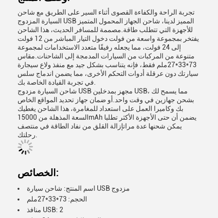
تجربة الراحة والكفاءة القصوى أثناء السير على الطريق مع شاحن
السيارة المزدوج USB المميز لدينا، شاحن الجهاز المحمول المتميز
للأجهزة التي تتطلب طاقة.مصممة للمسافر الحديث، هذا الشاحن
يفتخر بمجموعة واسعة من فولت دخول التيار المباشر من 12 فولت
إلى 24 فولت، مما يجعله رفيقًا متعدد الاستخدامات لمجموعة
متنوعة من المركبات من السيارات المدمجة إلى الشاحنات.مقاس
73*33*27ملم فقط، فإنه يتناسب بشكل جيد مع منفذ ولاع سيجارة
سيارتك دون عرقلة أدوات التحكم الأخرى، مما يضمن اندماج سلس
في تجربة القيادة الخاصة بك.
شاحن السيارة مزدوج USB مجهز بمدخلين USB، مما يسمح لك
بشحن جهازين في وقت واحد.أو ضمان جهاز تحديد المواقع الخاص
بك وكاميرا العمل على استعداد للمغامرة، هذا الشاحن يغطيك
السعة المذهلة من 15000mAh يضمن أن حتى الأجهزة الأكثر تطلبا
يمكن شحنها عدة مراتإزالة القلق من نفاد الطاقة في منتصف
رحلتك.
الخصائص:
اسم المنتج: شاحن سيارة USB مزدوج
الحجم: 73*33*27ملم
منافذ USB: 2