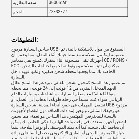
3600mAh
سعة البطارية
73*33*27
الحجم
التطبيقات:
شاحن السيارة مزدوج USB، المصنوع من مواد بلاستيكية دائمة، تم
تصميمه ليتكامل بسلاسة مع نمط حياتك أثناء التنقل، مما يضمن أن
أجهزتك تبقى مشحونة أثناء سفرك.كمنتج يفي بمعايير CE / ROHS /
FCC، يمكنك أن تثق بسلامته وموثوقيته لجميع احتياجات الشحن
الخاصة بك.مما يجعلها محطة شحن صغيرة ولكنها قوية داخل
السيارة.
تم تصميم هذا المنتج كمحول لشحن تلقائي ، ويدعم هذا المنتج نطاق
الجهد المدخل المتردد من 12 فولت إلى 24 فولت ، مما يجعله
متوافقًا عالميًا مع معظم السيارات والشاحنات وسيارات الدفع
الرباعي.سواء كنت ستبدأ في رحلة طويلة، الذهاب إلى العمل، أو
تشغيل المهمات في جميع أنحاء المدينة، شاحن السيارة USB مزدوج
هو رفيقك المثالي، وتوفير إمدادات الطاقة دون انقطاع لأجهزتك.
بالنسبة للمحترفين المهتمين، هذا الشاحن هو نعمة، مما يسمح
لشحن أجهزة متعددة في وقت واحد.الهاتف الذكي الخاص بك يمكن
أن يحافظ على شحنه كما أنه يمتد الموسيقى أو يوفر الملاحة، بينما
جهاز الكمبيوتر اللوحي أو القارئ الإلكتروني يحصل أيضا على زيادة
في الطاقة، والحفاظ على ركابك ترفيه على القيادة الطويلة.شاحن