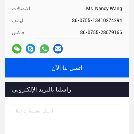
Ms. Nancy Wang
الاتصالات:
86-0755-13410274294
الهاتف:
86-0755-28079166
فاكس:
اتصل بنا الآن
راسلنا بالبريد الإلكتروني