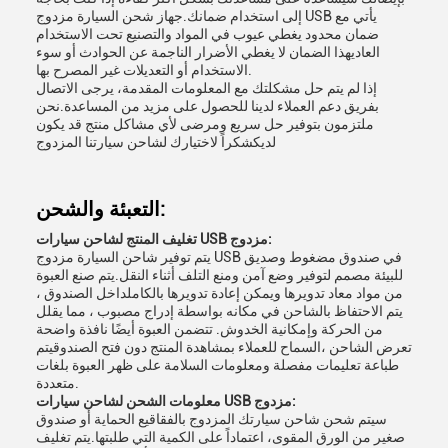
إلى استخدام ضمانك.جهاز شحن السيارة مزدوج USB يأتي مع
ضمان محدود يغطي عيوب في المواد والتصنيع تحت الاستخدام
العاديهذا الضمان لا يغطي الأضرار الناجمة عن الحوادث أو سوء
الاستخدام أو التعديلات غير المصرح بها.
إذا لم يتم حل مشكلتك مع المعلومات المقدمة، يرجى الاتصال
بفريق دعم العملاء لدينا للحصول على مزيد من المساعدة.نحن
ملتزمون بتوفير حل سريع ومرضى لأي مشاكل منتج قد يكون
لديكشكراً لاختيارك لشاحن سيارتنا المزدوج
التعبئة والشحن:
تغليف المنتج لشاحن سيارات USB مزدوج:
يتم توفير شاحن السيارة مزدوج USB في صندوق مضغوط وصديق
للبيئة مصمم لتوفير وضع آمن ومنع التلف أثناء النقل.يتم صنع العبوة
من مواد معاد تدويرها ويمكن إعادة تدويرها بالكاملداخل الصندوق ،
يتم الاحتفاظ بالشاحن في مكانه بواسطة إدراج مصبوب ، مما يقلل
من الحركة وإمكانية الخدوش. تتضمن العبوة أيضًا نافذة واضحة
تعرض الشاحن ،السماح للعملاء بمشاهدة المنتج دون فتح الصندوقيتم
طباعة تعليمات مفصلة ومعلومات السلامة على ظهر العبوة بلغات
متعددة.
معلومات الشحن لشاحن سيارات USB مزدوج:
سيتم شحن شاحن سيارتك المزدوج بالفقاقيع الحماية أو صندوق
صغير من الورق المقوى، اعتماداً على الكمية التي طلبتها.يتم تغليف