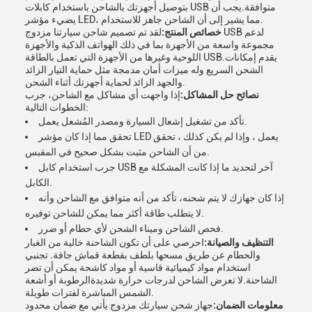
بتوصيل أجهزتك بالشاحن باستخدام كابلات USB متوافقة.يجب أن
يضيء مؤشر LED، مما يشير إلى أن الشاحن جاهز للاستخدام.
خصائص المنتج:
لقد تم تصميم شاحن سيارتنا مزدوج USB لدعم
مجموعة واسعة من الأجهزة بما في ذلك الهواتف الذكية والأجهزة
اللوحية وغيرها من الأجهزة التي تعمل بالطاقة USB.يقدم إمكانات
الشحن السريع وله ميزات أمان مدمجة مثل حماية التيار الزائد
والجهد الزائد لحماية أجهزتك أثناء الشحن.
نصائح حل المشاكل:
إذا واجهت أي مشاكل مع الشاحن، جرب
الخطوات التالية:
تأكد من تشغيل إشعال السيارة ومصدر المُشعل يعمل.
تحقق مما إذا كان مؤشر LED يعمل ، وإذا لم يكن كذلك ، تحقق
من أن الشاحن مثبت بشكل صحيح في المقبس.
جرب استخدام كابل USB آخر لتحديد ما إذا كانت المشكلة مع
الكابل.
إذا كان جهازك لا يتم شحنه، تأكد من أنه متوافق مع الشاحن وأنه
لا يتطلب طاقة أكثر مما يمكن للشاحن توفيره.
فحص الشاحن وميناء الشحن لأي حطام أو ضرر.
التنظيف والصيانة:
احرصي على أن تكون الشاحنة خالية من الغبار
والحطام عن طريق مسحها بلطف بقطعة قماش جافة. تجنبي
استخدام مواد كيميائية قاسية أو مواد كاشحة يمكن أن تضر
الشاحنة.لا تعرض الشاحن لدرجات حرارة شديدةالرطوبة أو أشعة
الشمس المباشرة لفترات طويلة.
معلومات الضمان:
جهاز شحن سيارتك مزدوج يأتي مع ضمان محدود