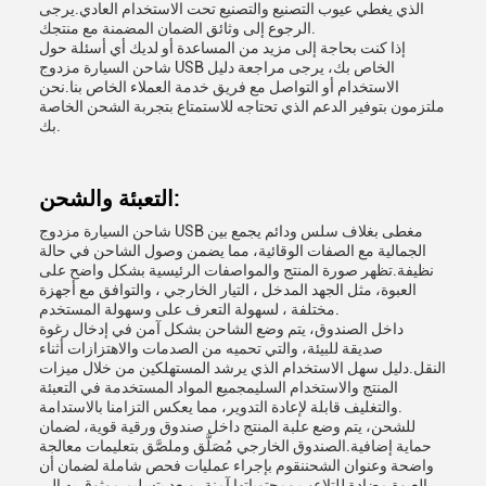
الذي يغطي عيوب التصنيع والتصنيع تحت الاستخدام العادي.يرجى
الرجوع إلى وثائق الضمان المضمنة مع منتجك.
إذا كنت بحاجة إلى مزيد من المساعدة أو لديك أي أسئلة حول
شاحن السيارة مزدوج USB الخاص بك، يرجى مراجعة دليل
الاستخدام أو التواصل مع فريق خدمة العملاء الخاص بنا.نحن
ملتزمون بتوفير الدعم الذي تحتاجه للاستمتاع بتجربة الشحن الخاصة
بك.
التعبئة والشحن:
شاحن السيارة مزدوج USB مغطى بغلاف سلس ودائم يجمع بين
الجمالية مع الصفات الوقائية، مما يضمن وصول الشاحن في حالة
نظيفة.تظهر صورة المنتج والمواصفات الرئيسية بشكل واضح على
العبوة، مثل الجهد المدخل ، التيار الخارجي ، والتوافق مع أجهزة
مختلفة ، لسهولة التعرف على وسهولة المستخدم.
داخل الصندوق، يتم وضع الشاحن بشكل آمن في إدخال رغوة
صديقة للبيئة، والتي تحميه من الصدمات والاهتزازات أثناء
النقل.دليل سهل الاستخدام الذي يرشد المستهلكين من خلال ميزات
المنتج والاستخدام السليمجميع المواد المستخدمة في التعبئة
والتغليف قابلة لإعادة التدوير، مما يعكس التزامنا بالاستدامة.
للشحن، يتم وضع علبة المنتج داخل صندوق ورقية قوية، لضمان
حماية إضافية.الصندوق الخارجي مُصَلَّق وملصَّق بتعليمات معالجة
واضحة وعنوان الشحننقوم بإجراء عمليات فحص شاملة لضمان أن
العبوة مضادة للتلاعب ومحتوياتها آمنة، ويعد بتسليم موثوق به إلى