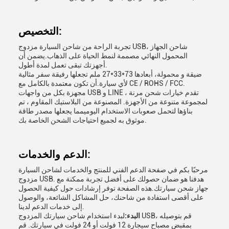
التخصيص:
تجربة الراحة من شاحن السيارة مزدوج USB، شاحن الجهاز
المحمول النهائي مصممة لنمط الحياة على الذهاب.يضمن أن
أجهزتك تبقى تعمل لمدة أطول.
ضيقة و محمولة، أبعادها 73*33*27 ملم تجعلها رفيقة سفر مثالية
لأي سيارة.أن تكون معتمدة بالكامل مع CE / ROHS / FCC.
مجهزة بكل من واجهات USB و LINE ، تقدم خيارات شحن مرنة
لمجموعة متنوعة من الأجهزة. المصنوعة من البلاستيك المقاوم ، تم
بناؤها لتحمل صعوبات الاستخدام اليوميمما يجعلها مصدر طاقة
موثوق به لجميع احتياجات الشحن الخاصة بك.
الدعم والخدمات:
مرحبًا بكم في صفحة الدعم الفني للمنتج والخدمات لشاحن السيارة
مزدوج USB. هدفنا هو ضمان حصولك على أفضل تجربة ممكنة مع
جهاز شحن سيارتك.هذه الصفحة توفر إرشادات حول كيفية الحصول
على أقصى استفادة من شاحنك، حل المشاكل الشائعة، والوصول
إلى خدمات الدعم لدينا.
البدء:
لبدء استخدام شاحن سيارتك المزدوج USB، قم بتوصيله
بمقبض مصباح سيجارة 12 فولت أو 24 فولت في سيارتك. قم