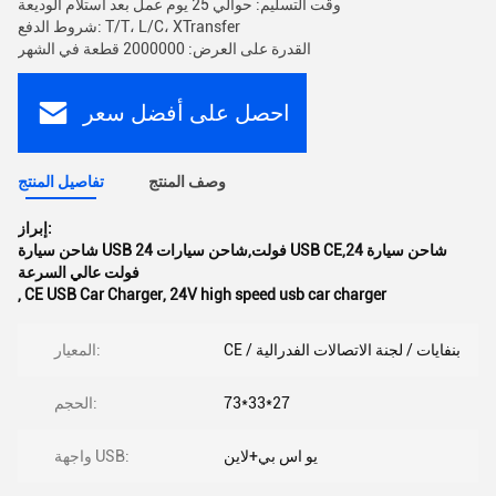
وقت التسليم: حوالي 25 يوم عمل بعد استلام الوديعة
شروط الدفع: T/T، L/C، XTransfer
القدرة على العرض: 2000000 قطعة في الشهر
احصل على أفضل سعر
وصف المنتج
تفاصيل المنتج
إبراز:
شاحن سيارة USB 24 فولت,شاحن سيارات USB CE,شاحن سيارة 24
فولت عالي السرعة
,
CE USB Car Charger
,
24V high speed usb car charger
CE / بنفايات / لجنة الاتصالات الفدرالية
المعيار:
73*33*27
الحجم:
يو اس بي+لاين
واجهة USB: