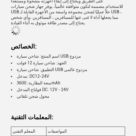
على الطريق ويحتاج إلى إبقاء أجهزته مشحونًا ومستعدًا
للاستخدام.مصممة لتكون متوافقة عالمياً، يوفر جهاز شحن سيارات
USB حلاً عمليًا لشحن مجموعة واسعة من الأجهزة القابلة لـ USB ،
مما يجعلها أداة لا غنى عنها للمسافرين ، المسافرين ،وأي شخص
يحتاج إلى مصدر طاقة موثوق به أثناء القيادة.
الخصائص:
اسم المنتج: شاحن سيارة USB مزدوج
الجهد: شاحن سيارة 12 فولت
التطبيق: شاحن سيارة USB مزدوج عالمي
مدخل: DC12-24V
سعة البطارية: 3600mAh
فولتاج المدخل DC: 12V - 24V
محول شحن تلقائي
المعلمات التقنية:
المواصفات
المعلم التقني