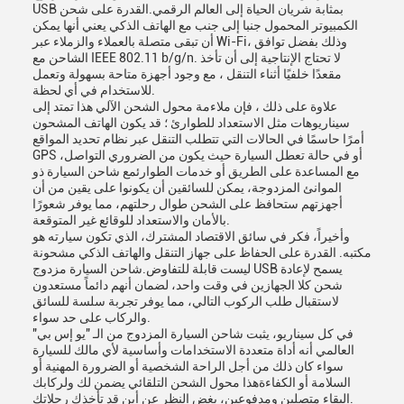
USB بمثابة شريان الحياة إلى العالم الرقمي.القدرة على شحن
الكمبيوتر المحمول جنبا إلى جنب مع الهاتف الذكي يعني أنها يمكن
أن تبقى متصلة بالعملاء والزملاء عبر Wi-Fi، وذلك بفضل توافق
الشاحن مع IEEE 802.11 b/g/n. لا تحتاج الإنتاجية إلى أن تأخذ
مقعدًا خلفيًا أثناء التنقل ، مع وجود أجهزة متاحة بسهولة وتعمل
للاستخدام في أي لحظة.
علاوة على ذلك ، فإن ملاءمة محول الشحن الآلي هذا تمتد إلى
سيناريوهات مثل الاستعداد للطوارئ ؛ قد يكون الهاتف المشحون
أمرًا حاسمًا في الحالات التي تتطلب التنقل عبر نظام تحديد المواقع
GPS ،أو في حالة تعطل السيارة حيث يكون من الضروري التواصل
مع المساعدة على الطريق أو خدمات الطوارئمع شاحن السيارة ذو
الموانئ المزدوجة، يمكن للسائقين أن يكونوا على يقين من أن
أجهزتهم ستحافظ على الشحن طوال رحلتهم، مما يوفر شعورًا
بالأمان والاستعداد للوقائع غير المتوقعة.
وأخيراً، فكر في سائق الاقتصاد المشترك، الذي تكون سيارته هو
مكتبه. القدرة على الحفاظ على جهاز التنقل والهاتف الذكي مشحونة
ليست قابلة للتفاوض.شاحن السيارة مزدوج USB يسمح لإعادة
شحن كلا الجهازين في وقت واحد، لضمان أنهم دائماً مستعدون
لاستقبال طلب الركوب التالي، مما يوفر تجربة سلسة للسائق
والركاب على حد سواء.
في كل سيناريو، يثبت شاحن السيارة المزدوج من الـ "يو إس بي"
العالمي أنه أداة متعددة الاستخدامات وأساسية لأي مالك للسيارة
سواء كان ذلك من أجل الراحة الشخصية أو الضرورة المهنية أو
السلامة أو الكفاءةهذا محول الشحن التلقائي يضمن لك ولركابك
البقاء متصلين ومدفوعين، بغض النظر عن أين قد تأخذك رحلاتك.