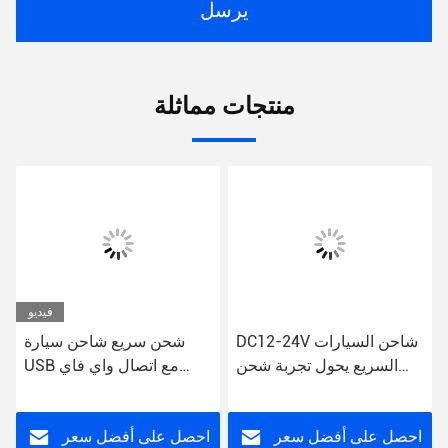
يرسل
منتجات مماثلة
فيديو
DC12-24V شاحن السيارات
شحن سريع شاحن سيارة
السريع يحول تجربة شحن
USB مع اتصال واي فاي
سيارتك
غطاء بلاستيكي DC فولت
مدخل 12V - 24V
احصل على أفضل سعر
احصل على أفضل سعر