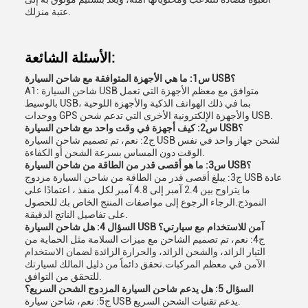
عتبة منزلك.
الأسئلة الشائعة:
س1: ما هي الأجهزة المتوافقة مع شاحن السيارة USB؟
A1: شاحن السيارة USB متوافق مع معظم الأجهزة التي تعمل
بالوسيط USB، بما في ذلك الهواتف الذكية والأجهزة اللوحية
ووحدات GPS والأجهزة الإلكترونية الأخرى التي تدعم شحن USB.
س2: كيف أجهزة في وقت واحد مع شاحن السيارة USB؟
ج2: نعم، تم تصميم شاحن السيارة USB لشحن جهاز واحد في نفس
الوقت دون المساس بسرعة الشحن أو الكفاءة.
س3: ما هو أقصى قدر من الطاقة من شاحن السيارة USB؟
ج3: يبلغ أقصى قدر من الطاقة من شاحن السيارة مزدوج USB عادة
ما يتراوح بين 2.4 آمبر إلى 4.8 آمبر لكل منفذ ، اعتمادًا على
النموذج.الرجاء الرجوع إلى مواصفات المنتج الخاص بك للحصول
على تفاصيل الناتج الدقيقة.
السؤال 4: هل شاحن السيارة USB آمن للاستخدام مع سيارتي؟
ج4: نعم، تم تصميم الشاحن مع ميزات السلامة مثل الحماية من
التيار الزائد، والشحن الزائد، والحرارة الزائدة لضمان الاستخدام
الآمن في معظم المركبات.تحقق دائماً من دليل المالك لسيارتك
للتحقق من التوافق.
السؤال 5: هل يدعم شاحن السيارة المزدوج الشحن السريع؟
ج5: نعم، شاحن سيارة USB يدعم تقنيات الشحن السريع.