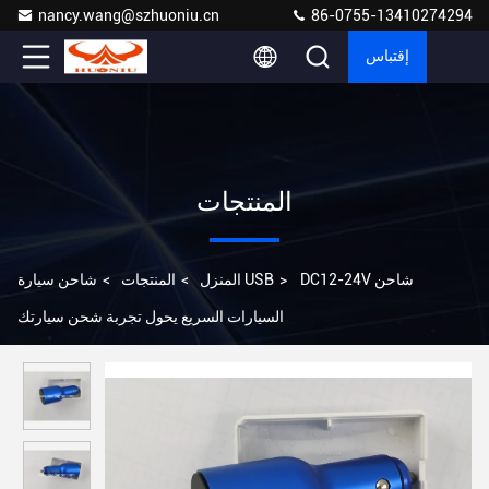
nancy.wang@szhuoniu.cn
86-0755-13410274294
إقتباس
المنتجات
DC12-24V شاحن
>
شاحن سيارة USB
المنزل
>
المنتجات
>
السيارات السريع يحول تجربة شحن سيارتك