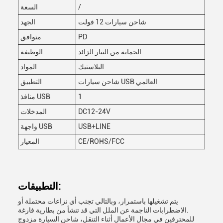
/
السعة
شاحن سيارات 12 فولت
الجهد
PD
متوافق
الحماية من التيار الزائد
الوظيفة
البلاستيك
المواد
شاحن سيارات USB العالمي
التطبيق
1
منافذ USB
DC12-24V
المدخلات
USB+LINE
واجهة USB
CE/ROHS/FCC
المعيار
التطبيقات:
يتم تشغيلها باستمرار، وبالتالي تجنب أي نزاعات محتملة أو
الاضطرابات الناجمة عن الملل التي قد تنشأ من بطارية فارغة.
للمحترفين في مجال الأعمال أثناء التنقل، شاحن السيارة مزدوج