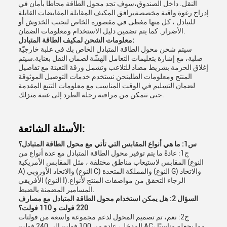
النقل. داخل الصندوق،سوف تجد محول الطاقة محاطا بأمان في
إدراج رغوة واقية مخصصةيرافق المكيف المقابلة المقابضات القابلة
للتبادل ، كل منها مغطى في مقصوره الخاص لتجنب الخدوش أو
الأضرار. كما يتم تضمين دليل الاستخدام ومعلومات الضمان.
معلومات الشحن لمكيف الطاقة المتبادل:
سيتم شحن محول الطاقة المتبادل الخاص بك في علبة خارجيّة
صلبة، مع إشارة بتعليمات التعامل الهشّة لضمان النقل بعناية.سيتم
إغلاق الحزمة بشريط مضاد للتلاعب وتشمل ورقة التعبئة مع تفاصيل
المنتج ومعلومات الطلبنحن نستخدم خدمات التوصيل الموثوقة
لضمان التسليم في الوقت المناسب مع معلومات التتبع المقدمة
حتى تتمكن من مراقبة رحلة الطرد إلى عتبة منزلك.
الأسئلة الشائعة:
س1: ما هي أنواع المقابس التي تأتي مع محول الطاقة المتبادل؟
ج1: عادةً ما يتم توفير محول الطاقة المتبادل مع عدة أنواع من
المقابس لاستيعاب مناطق مختلفة ، مثل المقابس الأمريكية (النوع
A) والاتحاد الأوروبي (النوع C) والمملكة المتحدة (النوع G) والاتحاد
الأفريقي (النوع I).الرجاء التحقق من مواصفات المنتج لأنواع
المسامير المضمنة بالضبط.
السؤال 2: هل يمكن استخدام محول الطاقة المتبادل مع مصارف
220 فولت و 110 فولت؟
ج2: نعم، تم تصميم المحول لدعم مجموعة واسعة من فولتات
المدخل، عادة من 100 فولت إلى 240 فولت AC، مما يجعله مناسبًا