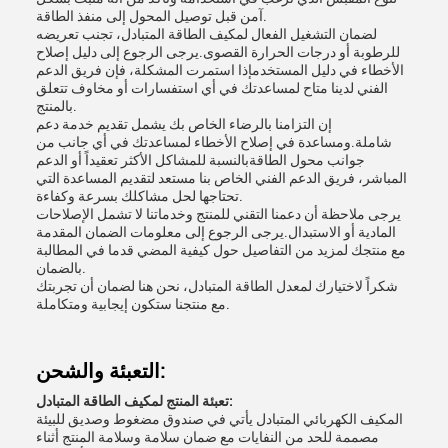
آمن قبل توصيل المحول إلى منفذ الطاقة.
لضمان التشغيل الفعال لمكيف الطاقة المتبادل، تجنب تعريضه
للرطوبة أو درجات الحرارة القصوى.يرجى الرجوع إلى دليل إصلاح
الأخطاء في دليل المستخدمإذا استمرت المشكلة، فإن فريق الدعم
الفني لدينا متاح لمساعدتك في أي استفسارات أو مخاوف تتعلق
بالمنتج.
إن التزامنا بالرضاء الخاص بك يشمل تقديم خدمة دعم
شاملة.ومساعدة في إصلاح الأخطاء لمساعدتك في أي جانب من
جوانب محول الطاقةبالنسبة للمشاكل الأكثر تعقيداً أو الدعم
المباشر، فريق الدعم الفني الخاص بنا مستعد لتقديم المساعدة التي
تحتاجها لحل مشاكلك بسرعة وكفاءة.
يرجى ملاحظة أن دعمنا التقني للمنتج وخدماتنا لا تشمل الإصلاحات
المادية أو الاستبدال.يرجى الرجوع إلى معلومات الضمان المقدمة
مع منتجك لمزيد من التفاصيل حول كيفية المضي قدما في المطالبة
بالضمان.
شكراً لاختيارك لمعدل الطاقة المتبادل، نحن هنا لضمان أن تجربتك
مع منتجنا ستكون إيجابية ومتكاملة.
التعبئة والشحن:
تعبئة المنتج لمكيف الطاقة المتبادل:
المكيف الكهربائي المتبادل يأتي في صندوق مضغوط وصديق للبيئة
مصممة للحد من النفايات مع ضمان سلامة وسلامة المنتج أثناء