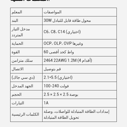
المواصفات
المعلم
30W محول طاقة قابل للتبادل
البند
مدخل التيار
C6، C8، C14 (اختياري)
المتردد
OCP، OLP، OVP وغيرها
الحماية
60 واط كحد أقصى
القوة
2464 22AWG 1.2M (4 أقدام)
سلك متزامن
قم بتوصيل
الاتصال
2.1*5.5 (اختياري)
(دي سي جاك)
100-240 فولت
الجهد المدخل
2.5 × 2.5 × 2.5 بوصة
الحجم
1A
التيارات
إمدادات الطاقة المتبادلة للواصلات، وصلة
الكلمات الرئيسية
تحويل الطاقة المتبادلة