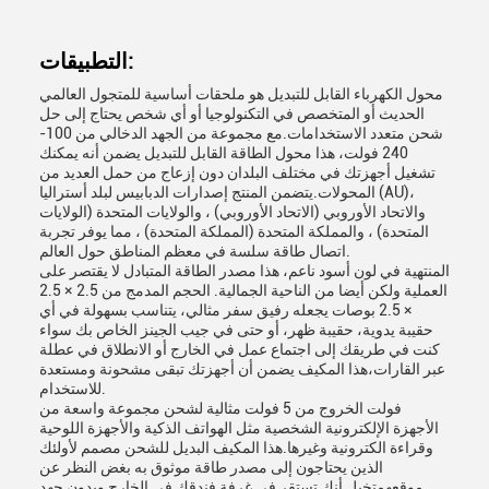
التطبيقات:
محول الكهرباء القابل للتبديل هو ملحقات أساسية للمتجول العالمي
الحديث أو المتخصص في التكنولوجيا أو أي شخص يحتاج إلى حل
شحن متعدد الاستخدامات.مع مجموعة من الجهد الدخالي من 100-
240 فولت، هذا محول الطاقة القابل للتبديل يضمن أنه يمكنك
تشغيل أجهزتك في مختلف البلدان دون إزعاج من حمل العديد من
المحولات.يتضمن المنتج إصدارات الدبابيس لبلد أستراليا (AU)،
والاتحاد الأوروبي (الاتحاد الأوروبي) ، والولايات المتحدة (الولايات
المتحدة) ، والمملكة المتحدة (المملكة المتحدة) ، مما يوفر تجربة
اتصال طاقة سلسة في معظم المناطق حول العالم.
المنتهية في لون أسود ناعم، هذا مصدر الطاقة المتبادل لا يقتصر على
العملية ولكن أيضا من الناحية الجمالية. الحجم المدمج من 2.5 × 2.5
× 2.5 بوصات يجعله رفيق سفر مثالي، يتناسب بسهولة في أي
حقيبة يدوية، حقيبة ظهر، أو حتى في جيب الجينز الخاص بك سواء
كنت في طريقك إلى اجتماع عمل في الخارج أو الانطلاق في عطلة
عبر القارات،هذا المكيف يضمن أن أجهزتك تبقى مشحونة ومستعدة
للاستخدام.
فولت الخروج من 5 فولت مثالية لشحن مجموعة واسعة من
الأجهزة الإلكترونية الشخصية مثل الهواتف الذكية والأجهزة اللوحية
وقراءة الكترونية وغيرها.هذا المكيف البديل للشحن مصمم لأولئك
الذين يحتاجون إلى مصدر طاقة موثوق به بغض النظر عن
موقعهمتخيل أنك تستقر في غرفة فندقك في الخارج وبدون جهد