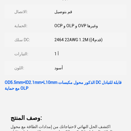
قم بتوصيل
الاتصال:
OCP و OLP و OVP وغيرها
الحماية:
2464 22AWG 1.2M ((4قدم)
سلك DC:
1 أ
التيارات:
أسود
اللون:
OD5.5mm*ID2.1mm*L10mm الذكور محول مكبسات DC قابلة للتبادل
مع حماية OLP
وصف المنتج:
اكتشف الحل النهائي لاحتياجاتك من إمدادات الطاقة مع محول