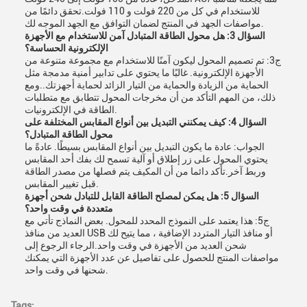
للاستخدام في كل من 220 فولت و 110 فولت.تحقق دائمًا من
مواصفات الجهد في المنتج لضمان التوافق مع الجهد الموجه لك.
السؤال 3: هل محول الطاقة المتبادل آمن للاستخدام مع الأجهزة
الإلكترونية الحساسة؟
ج3: تم تصميم المحول ليكون آمنًا للاستخدام مع مجموعة متنوعة من
الأجهزة الإلكترونية. غالبًا ما يحتوي على تدابير أمنية مدمجة مثل
الحماية من الزيادة والحماية من التيار الزائد لحماية أجهزتك..ومع
ذلك، من المهم التأكد من أن مخرجات المحول تتطابق مع متطلبات
الطاقة في الإلكترونيات.
السؤال 4: كيف يمكنني التبديل بين أنواع المقابس المختلفة على
محول الطاقة المتبادل؟
الجواب: عادة ما يكون التبديل بين أنواع المقابس بسيطًا. عادةً ما
يحتوي المحول على زر إطلاق أو آلية تسمح لك بفك أحد المقابس
وربط آخر.تأكد دائما من أن المكيف يتم فصلها من مصدر الطاقة
قبل تغيير المقابس.
السؤال 5: هل يمكن لمصلح الطاقة القابل للتبادل شحن أجهزة
متعددة في وقت واحد؟
ج5: هذا يعتمد على النموذج المحدد للمحول. بعض النماذج تأتي مع
العديد من منافذ USB أو منافذ التيار المتردد الإضافية ، مما يتيح لك
شحن العديد من الأجهزة في وقت واحد.الرجاء الرجوع إلى
مواصفات المنتج للحصول على تفاصيل عن عدد الأجهزة التي يمكنك
شحنها في وقت واحد.
Tags: