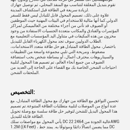
تقوم بتبديل المغلقة لتتناسب مع المنفذ المحلي، ثم توصيل جهازك
لزيادة سريعة في الطاقة قبل استكشاف المدينة.
علاوة على ذلك، تصميم المحول قابل للتبادل ليس فقط للسفر
الدولي.كما أنها مثالية للاستخدام في البيئات المهنية حيث الموظفين
أو الضيوف قد تأتي من أجزاء مختلفة من العالميمكن لمراكز
المؤتمرات والفنادق والمكاتب متعددة الجنسيات الاستفادة من وجود
مخزون من هذه المكيفات في متناول اليد.المؤسسات التعليمية مع
الطلاب الدوليين سوف تجد محول الكهرباء القابل للتبديل.
باختصار، محول الطاقة المتبادل هو حل طاقة متعدد الاستخدامات،
مضغوط، ومريحة التي تلبي مجموعة واسعة من التطبيقات
والسيناريوهات.محترف أعمال، أو ببساطة شخص يحب استضافة
الضيوف من جميع أنحاء العالم، تم تصميم هذا المحول لتلبية
احتياجات الشحن الخاصة بك مع القضاء على الحاجة إلى العديد من
الملحقات الشحن.
التخصيص:
تحسين التوافق مع الطاقة من جهازك مع محول الطاقة المتبادل، مع
عدة أنواع من الموصلات لتلبية متطلبات الطاقة المتنوعة.تم تصميم
هذا المحول البديل للشحن لتوفير حل طاقة سلسة مع وصلة تحويل
الطاقة قابلة للتبديل.
يأتي المحول مع مواصفات سلك DC عالية الجودة من 2464 22AWG
1.2M ((4 Feet) ، مما يضمن اتصالًا دائمًا وموثوقًا به. يمتد خط DC