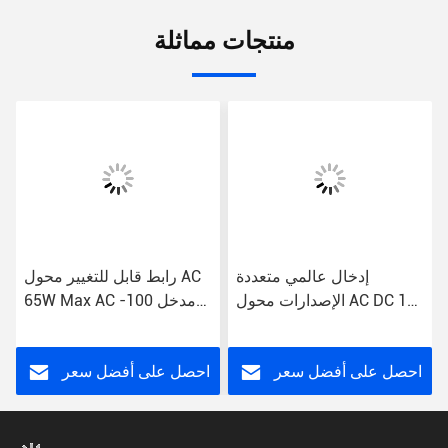
منتجات مماثلة
إدخال عالمي متعددة
رابط قابل للتغيير محول AC
الإصدارات محول AC DC 1A
65W Max AC مدخل 100-
DC اتصال 100-240V 2.1 *
240V 12V Voltage الخروج
5.5 جاك 15W Max
احصل على أفضل سعر
احصل على أفضل سعر