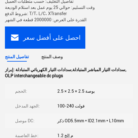
تفاصيل التغليف: حسب متطلبات العميل
وقت التسليم: حوالي 25 يوم عمل بعد استلام الوديعة
شروط الدفع: T/T، L/C، XTransfer
القدرة على العرض: 2000000 قطعة في الشهر
احصل على أفضل سعر
وصف المنتج
تفاصيل المنتج
,
سدادات التيار المباشر المتبادلة,سدادات التيار الكهربائي المتبادلة
إبراز:
OLP interchangeable dc plugs
2.5 × 2.5 × 2.5 بوصة
الحجم:
100-240 فولت
الجهد المدخل:
ذكر OD5.5mm * ID2.1mm * L10mm
موصل DC:
1.2 م إلخ
خط العاصمة: