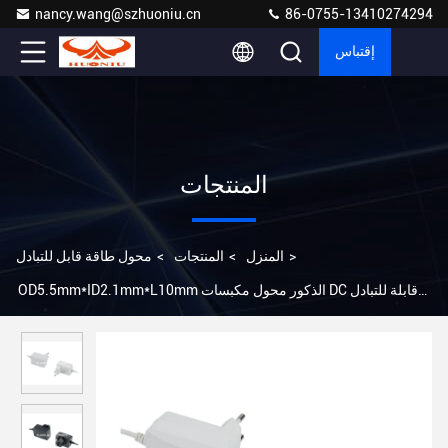
nancy.wang@szhuoniu.cn
86-0755-13410274294
إقتباس
المنتجات
>
المنزل
>
المنتجات
>
محول طاقة قابل للتبادل
OD5.5mm*ID2.1mm*L10mm الذكور محول مكبسات DC قابلة للتبادل
مع حماية OLP