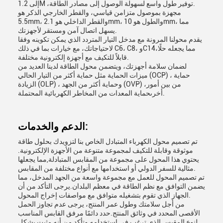
إلى 1.2M ،توفير طول واسع لسهولة الوصول إلى مصادر الطاقة.
مجهزة بموصول متزامن قياسي، والقطر الخارجي الذكر هو
5.5mm، والقطر الداخلي هو 2.1mm، والطول هو 10mm، مما
يسهل اتصال آمن ومستقر لأجهزتك.
يقدم محولنا المرونة مع مدخل التيار المتردد الذي يمكن تكوينه وفقا
لاحتياجاتك، مع خيارات بما في ذلك C6، C8، وC14،مما يجعله حلًا
قابلاً للتكيف مع أجهزة إلكترونية مختلفة.
لضمان سلامة أجهزتك، ويتضمن محول الطاقة لدينا العديد من
ميزات الحماية مثل حماية أكثر من التيار الحالي (OCP) ، حماية
الزيادة (OLP) ، وحماية أكثر من الجهد (OVP) ،من بين أمور
أخرىحماية المعدات من المخاطر الكهربائية المحتملة.
الدعم والخدمات:
تم تصميم محول الكهرباء المتبادل الخاص بنا لتزويدك بحلول طاقة
موثوقة وقابلة للتكيف لمجموعة متنوعة من الأجهزة الإلكترونية.
يحتوي هذا المحول على مجموعة من المقابس المتبادلة,مما يجعلها
مثالية للسفر الدولي أو استخدامها مع أنواع مختلفة من المقابس.
تم تصميم المحول للعمل مع مجموعة واسعة من الجهد المدخل، مما
يضمن التوافق مع نظم الطاقة في معظم البلدان.يرجى التأكد من أن
الجهاز الذي تقوم بتشغيله متوافق مع مواصفات إخراج المحول.
من أجل سلامتك وطول عمر المنتج، يرجى عدم تجاوز الحمل
الأقصى المحدد في وثائق المنتج.حدد دائمًا مرفق القابس المناسب
لنوع المقبس الذي ترغب في استخدامه وتأكد من أنه مثبت بشكل