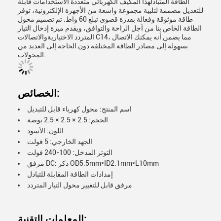
الطاقة المتبادلهذا المكيف الكهربائي متعددة الاستخدامات قابلة
للتعديل مصممة لتلبية مجموعة واسعة من الأجهزة الإلكترونية، توفر
طاقة موثوقة وفعالة بقدرة قصوى تبلغ 60 واط. تم تصميم محول
الطاقة الخاص بنا من أجل الراحة والتوافق، ويقدم ميزة إدخال التيار
المتردد الاختياريةوالاتصالات C14، مما يضمن أنه يمكنك الاتصال
بسهولة إلى مصادر الطاقة المختلفة دون الحاجة إلى العديد من
المحولات.
الخصائص:
اسم المنتج: محول كهرباء قابل للتبديل
الحجم: 2.5 × 2.5 × 2.5 بوصة
اللون: الأسود
الجهد الخارجي: 5 فولت
التوتر المدخل: 100-240 فولت
مرفق DC: ذكر OD5.5mm*ID2.1mm*L10mm
إمدادات الطاقة المقابلة للتبادل
مرفق قابل للتغيير محول التيار المتردد
المعلمات التقنية: