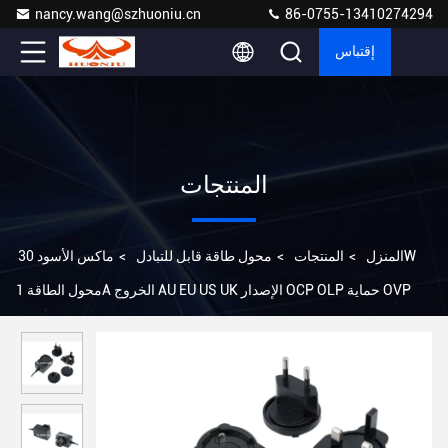
nancy.wang@szhuoniu.cn
86-0755-13410274294
إقتباس
المنتجات
المنزل
>
المنتجات
>
محول طاقة قابل للتبادل
>
ماكس الأسود 30W
محول الطاقة 1A الخروج AU EU US UK الإصدار OCP OLP حماية OVP