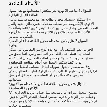
الأسئلة الشائعة:
السؤال 1: ما هي الأجهزة التي يمكنني استخدامها مع هذا محول
الطاقة القابل للتبادل؟
ج1: يمكنك استخدام محول الطاقة هذا مع مجموعة متنوعة من
الأجهزة الإلكترونية التي تتطلب مدخلات ضمن نطاق الجهد والتيار
المحدد للمحول. وهذا يشمل الهواتف الذكية والأجهزة اللوحية،أنظمة
الألعاب المحمولة، والأجهزة الإلكترونية الصغيرة، طالما أن نوع
المكونات متطابق.
السؤال 2: هل يمكن استخدام محول الطاقة هذا على الصعيد
الدولي؟
الجواب: نعم، المكيف يأتي مع عدة أنواع من المقابس التي يمكن
استبدالها اعتمادا على البلد الذي أنت فيه.ولكن دائما تحقق من
متطلبات الجهد الخاص بك ومصدر الطاقة المحلي قبل الاستخدام.
س3: كيف يمكنني التبديل بين أنواع المقابس المختلفة؟
ج3: تم تصميم المحول لسهولة التبادل. ببساطة اضغط على زر
الإفراج وإنزال القابس الحالي ، ثم إدخال نوع القارب المطلوب حتى
ينقر في مكانه.تأكد من أن الشاشة مثبتة بشكل آمن قبل
استخدامها.
السؤال 4: هل محول الطاقة هذا آمن للاستخدام مع الأجهزة
الإلكترونية الحساسة؟
A4: يتضمن المحول ميزات أمان مدمجة مثل حماية الزيادة الحرارية
وحماية التيار الزائد والدائرة القصيرة لضمان الشحن الآمن للأجهزة
الإلكترونية الحساسة.تأكد دائماً من أن مواصفات الإخراج تتوافق مع
متطلبات جهازك.