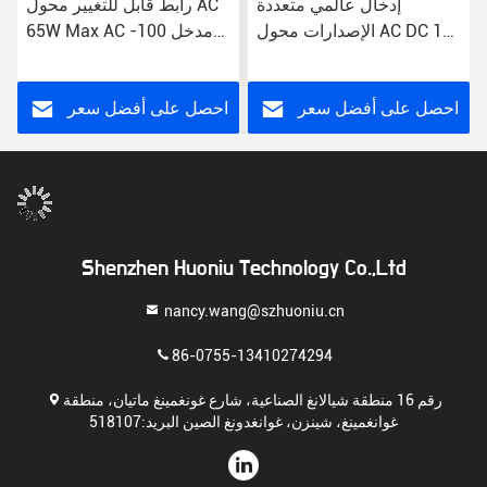
إدخال عالمي متعددة
رابط قابل للتغيير محول AC
الإصدارات محول AC DC 1A
65W Max AC مدخل 100-
DC اتصال 100-240V 2.1 *
240V 12V Voltage الخروج
5.5 جاك 15W Max
احصل على أفضل سعر
احصل على أفضل سعر
Shenzhen Huoniu Technology Co.,Ltd
nancy.wang@szhuoniu.cn
86-0755-13410274294
رقم 16 منطقة شيالانغ الصناعية، شارع غونغمينغ ماتيان، منطقة
غوانغمينغ، شينزن، غوانغدونغ الصين البريد:518107