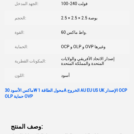
100-240 فولت
الجهد المدخل:
2.5 × 2.5 × 2.5 بوصة
الحجم:
60 واط ماكس.
القوة:
OCP و OLP و OVP وغيرها
الحماية:
إصدار الاتحاد الأفريقي والولايات
المكونات القطرية:
المتحدة والمملكة المتحدة
أسود
اللون:
ماكس الأسود 30W محول الطاقة 1A الخروج AU EU US UK الإصدار OCP
OLP حماية OVP
وصف المنتج: