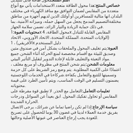
اسم المنتج
محول طاقة قابل للتبديل
خصائص المنتج:
هذا محول الطاقة متعدد الاستخدامات يأتي مع أنواع
متعددة من المقابس لضمان التوافق مع منافذ الكهرباء في مختلف
البلدان.انها مثالية للمسافرين أو أولئك الذين لديهم أجهزة من مناطق
مختلفةالتصميم المدمج يجعل من السهل حمله، وميزاته الأمنية، بما
في ذلك حماية الزيادة والتيار الزائد، تضمن سلامة الجهاز.
محتويات العبوة:
1x محول الطاقة، 4x المقابس القابلة للتبادل
(الولايات المتحدة، المملكة المتحدة، الاتحاد الأوروبي، الاتحاد
الأفريقي) ، 1x دليل المستخدم
العبوة:
يتم تغليف المحول والملحقات بشكل آمن في صندوق متين
وصديق للبيئة مع أقسام مخصصة لمنع الحركة أثناء الشحن.جميع
مواد التعبئة والتغليف قابلة لإعادة التدوير لتقليل التأثير البيئي.
معلومات الشحن:
يتم شحن المنتج في مظروف أو مربع مغلف ،
اعتمادًا على الكمية المطلوبة. يتم وضع رمز الشريط على كل حزمة
وتسميتها للتتبع والتعامل بكفاءة.شركاءنا في الخدمات اللوجستية
يضمنون التسليم في الوقت المناسب، ويتم تأمين الطرد على قيمة
محتوياته.
تعليمات التعامل:
التعامل مع الحذر. لا تطبق قوة مفرطة على
المقابس أو تحاول تفكيك المحول. ابق بعيداً عن السوائل ودرجات
الحرارة الشديدة.
سياسة الإرجاع:
إذا لم تكن راضيا تماما عن شرائك، يرجى الاتصال
بفريق خدمة العملاء لدينا في غضون 30 يوما للحصول على تصريح
للعودة.يجب إرجاع العناصر في عبوتها الأصلية وحالتها.