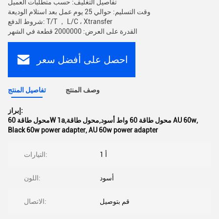
تفاصيل التغليف: حسب متطلبات العميل
وقت التسليم: حوالي 25 يوم عمل بعد استلام الوديعة
شروط الدفع: T/T ， L/C ، Xtransfer
القدرة على العرض: 2000000 قطعة في الشهر
احصل على أفضل سعر
وصف المنتج
تفاصيل المنتج
إبراز:
,
محول طاقة 60W 1a,محول طاقة 60 واط أسود,محول طاقة AU 60w
Black 60w power adapter
,
AU 60w power adapter
1 أ
التيارات:
أسود
اللون:
قم بتوصيل
الاتصال: