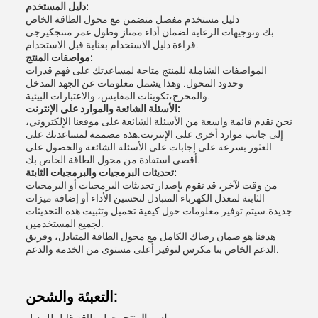
دليل المستخدم:
دليل مستخدم مفصل متضمن مع محول الطاقة الخاص
بك.وتوجيهات الرعاية لضمان أداء ممتاز وطول عمر منتجكيرجى
قراءة دليل الاستخدام بعناية قبل الاستخدام.
مواصفات المنتج:
المواصفات الشاملة للمنتج متاحة لمساعدتك على فهم قدرات
وحدود المحول. وهذا يشمل معلومات عن الجهد المدخل
والمخرج،تكوينات المقابس، والاعتبارات البيئية.
الأسئلة الشائعة والموارد على الإنترنت:
نحن نقدم قائمة واسعة من الأسئلة الشائعة على موقعنا الإلكتروني،
إلى جانب موارد أخرى على الإنترنت.هذه مصممة لمساعدتك على
العثور بسرعة على إجابات على الأسئلة الشائعة والحصول على
أقصى استفادة من محول الطاقة الخاص بك.
تحديثات البرمجيات والبرمجيات الثابتة:
من وقت لآخر، قد نقوم بإصدار تحديثات البرمجيات أو البرمجيات
الثابتة لمعدل الكهرباء المتبادل لتحسين الأداء أو إضافة ميزات
جديدة.سيتم توفير معلومات حول كيفية تحميل وتثبيت هذه التحديثات
لجميع المستخدمين.
هدفنا هو ضمان رضاك الكامل مع محول الطاقة المتبادل، وفريق
الدعم الخاص بنا مكرس لتوفير أعلى مستوى من الخدمة والدعم.
التعبئة والشحن: