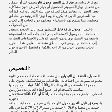
مع فرق دولية،
مرفق قابل للتغيير محول تناوب
يضمن لك أن تتمكن
من تشغيل جهاز الكمبيوتر المحمول أو جهاز العرض بدون مشاكل،
بغض النظر عن معايير منفذ الطاقة في البلد الذي أنت فيه.كما أنه
مفيد للمغتربين الذين قد يكون لديهم أجهزة إلكترونية من مناطق
مختلفة، مما يسمح لهم باستخدام معداتهم دون الحاجة إلى العديد
من المحولات.
باختصار،
محول طاقة قابل للتبديل
هو منتج عالي الجودة ومتعدد
الاستخدامات وسهل الاستخدام يلبي احتياجات الطاقة لمجموعة
واسعة من السيناريوهات.من السفر الدولي والاجتماعات التجارية
إلى الاستخدام اليومي في المناطق متعددة المعايير، هذا المحول
يجلب مستوى جديد من الراحة والكفاءة لتشغيل الأجهزة حول
العالم.
التخصيص:
الـ
محول طاقة قابل للتبديل
هو حل متعدد الاستخدامات مصمم لتلبية
مجموعة متنوعة من احتياجات الطاقة.
قم بتوصيل
المكيف يحتوي على
مجموعة واسعة من الجهد الدخالي
100-240 فولت
، مما يجعلها
مناسبة للاستخدام في جميع أنحاء العالم.
عدة أنواع من
لضمان التوافق مع مجموعة واسعة من
C6، C8، أو C14
الاتصالات
مثل
الأجهزة.
بلدي
مرفق قابل للتغيير محول تناوب
كما يأتي مع ميزات حماية شاملة،
OCP (حماية من التيار الزائد) ، OLP (حماية من الحمل
بما في ذلك