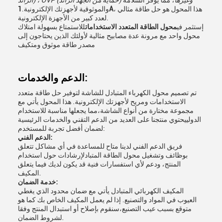
الزائد) ، OVP (حماية من الجهد الزائد) وغيرها
، مما يوفر السلامة
، هذا المحول هو حل طاقة مثالي
1A
والموثوقية لأجهزتك الإلكترونية.
لعدد كبير من الأجهزة الإلكترونية.
إستثمر في
محول الطاقة المتعدد الاستخدامات
للاستمتاع بسهولة امتلاك
محول واحد مع مرونة عدة مصابيح مثالية لأولئك الذين يحتاجون إلى
مصدر طاقة موثوق ومتكيف
الدعم والخدمات:
تم تصميم محول الكهرباء المتبادل للشاشة لتوفير حل طاقة متعدد
الاستخدامات ومريح لأجهزتك الإلكترونية. هذا المحول يأتي مع
مجموعة مختارة من أنواع الشاشة،مما يجعلها مناسبة للاستخدام
الدولييحتوي منتجنا على العديد من الدعم التقني والخدمات الرئيسية
لضمان أفضل تجربة للمستخدم:
الدعم الفني:
فريق الدعم الفني لدينا متاح للمساعدة في أي مشاكل تتعلق
بوظائف وتشغيل محول الطاقة المتبادلإرشادات حول استخدام
المنتج، ودعم لأي استفسارات فنية قد يكون لديك فيما يتعلق
المكيف.
خدمة الضمان:
المكيف الكهربائي المتبادل يأتي مع ضمان محدود الذي يغطي
العيوب في المواد والتصنيع. إذا لم يعمل المكيف الخاص بك كما هو
متوقع بسبب عيب التصنيع،سنقوم بإصلاح أو استبدال المنتج وفقا
لشروط الضمان.