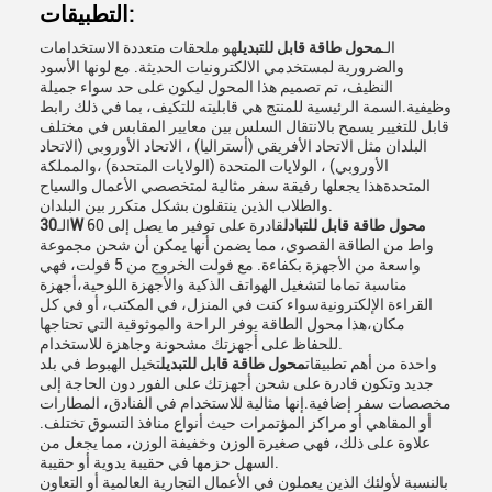
التطبيقات:
الـ
محول طاقة قابل للتبديل
هو ملحقات متعددة الاستخدامات
والضرورية لمستخدمي الالكترونيات الحديثة. مع لونها الأسود
النظيف، تم تصميم هذا المحول ليكون على حد سواء جميلة
وظيفية.السمة الرئيسية للمنتج هي قابليته للتكيف، بما في ذلك رابط
قابل للتغيير يسمح بالانتقال السلس بين معايير المقابس في مختلف
البلدان مثل الاتحاد الأفريقي (أستراليا) ، الاتحاد الأوروبي (الاتحاد
الأوروبي) ، الولايات المتحدة (الولايات المتحدة) ،والمملكة
المتحدةهذا يجعلها رفيقة سفر مثالية لمتخصصي الأعمال والسياح
والطلاب الذين ينتقلون بشكل متكرر بين البلدان.
30W محول طاقة قابل للتبادل
قادرة على توفير ما يصل إلى 60
الـ
واط من الطاقة القصوى، مما يضمن أنها يمكن أن شحن مجموعة
واسعة من الأجهزة بكفاءة. مع فولت الخروج من 5 فولت، فهي
مناسبة تماما لتشغيل الهواتف الذكية والأجهزة اللوحية،أجهزة
القراءة الإلكترونيةسواء كنت في المنزل، في المكتب، أو في كل
مكان،هذا محول الطاقة يوفر الراحة والموثوقية التي تحتاجها
للحفاظ على أجهزتك مشحونة وجاهزة للاستخدام.
واحدة من أهم تطبيقات
محول طاقة قابل للتبديل
تخيل الهبوط في بلد
جديد وتكون قادرة على شحن أجهزتك على الفور دون الحاجة إلى
مخصصات سفر إضافية.إنها مثالية للاستخدام في الفنادق، المطارات
أو المقاهي أو مراكز المؤتمرات حيث أنواع منافذ التسوق تختلف.
علاوة على ذلك، فهي صغيرة الوزن وخفيفة الوزن، مما يجعل من
السهل حزمها في حقيبة يدوية أو حقيبة.
بالنسبة لأولئك الذين يعملون في الأعمال التجارية العالمية أو التعاون