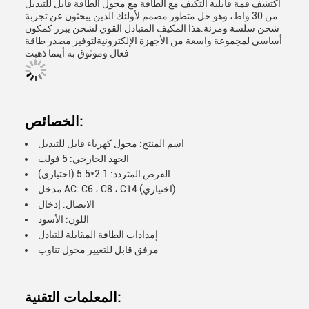
اكتشف قمة قابلية التكيف مع الطاقة مع محول الطاقة قابل للتبديل
من 30 واط، وهو حل متطور مصمم لأولئك الذين يبحثون عن تجربة
شحن سلسة ومرنة.هذا المكيف المتبادل القوي لشحن يبرز كمكون
أساسي لمجموعة واسعة من الأجهزة الإلكترونيةلتوفير مصدر طاقة
فعال وموثوق به أينما ذهبت
الخصائص:
اسم المنتج: محول كهرباء قابل للتبديل
الجهد الخارجي: 5 فولت
القرص المتردد: 2.1*5.5 (اختياري)
مدخل AC: C6 ، C8 ، C14 (اختياري)
الاتصال: إدخال
اللون: الأسود
إمدادات الطاقة المقابلة للتبادل
مرفق قابل للتغيير محول تناوب
المعلمات التقنية: