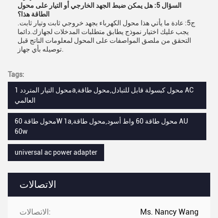
السؤال 5: هل يمكن ضبط الجهد الخارجي أو التيار على محول
الطاقة هذا؟
ج5: عادة ما يأتي هذا محول الكهرباء بجهد خروجي ثابت وتيار ثابت.
يجب عليك اختيار نموذج يطابق متطلبات المدخلات لجهازك.دائما
التحقق من ملصق المواصفات على المحول لمعلومات الناتج قبل
توصيله بأي جهاز.
Tags:
محول التيار المتردد 1a,محول كبسولة قابل للتبادل,محول طاقة AC
العالمي
محول طاقة 60W 1a,محول طاقة 60 واط أسود,محول طاقة AU
60w
universal ac power adapter
الاتصالات
Ms. Nancy Wang
الاتصالات: