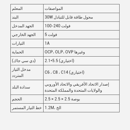
المواصفات
المعلم
30W محول طاقة قابل للتبادل
البند
100-240 فولت
الجهد المدخل
5 فولت
الجهد الخارجي
1A
التيارات
OCP، OLP، OVP وغيرها
الحماية
2.1*5.5 (اختياري)
(دي سي جاك)
مدخل التيار
C6 ، C8 ، C14 (اختياري)
المتردد
إصدار الاتحاد الأفريقي والاتحاد الأوروبي
سدادة البلد
والولايات المتحدة والمملكة المتحدة
2.5 × 2.5 × 2.5 بوصة
الحجم
1.2M، الخ
خط التيار المستمر