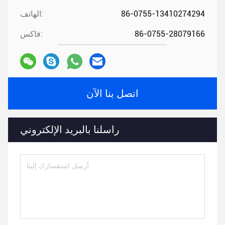
86-0755-13410274294
الهاتف:
86-0755-28079166
فاكس:
اتصل بنا الآن
راسلنا بالبريد الإلكتروني