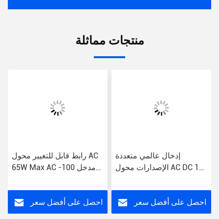
منتجات مماثلة
إدخال عالمي متعددة
رابط قابل للتغيير محول AC
الإصدارات محول AC DC 1A
65W Max AC مدخل 100-
DC اتصال 100-240V 2.1 *
240V 12V Voltage الخروج
5.5 جاك 15W Max
احصل على أفضل سعر
احصل على أفضل سعر