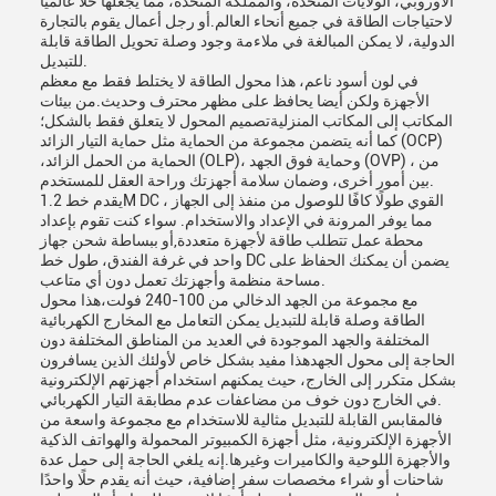
الأوروبي، الولايات المتحدة، والمملكة المتحدة، مما يجعلها حلاً عالمياً
لاحتياجات الطاقة في جميع أنحاء العالم.أو رجل أعمال يقوم بالتجارة
الدولية، لا يمكن المبالغة في ملاءمة وجود وصلة تحويل الطاقة قابلة
للتبديل.
في لون أسود ناعم، هذا محول الطاقة لا يختلط فقط مع معظم
الأجهزة ولكن أيضا يحافظ على مظهر محترف وحديث.من بيئات
المكاتب إلى المكاتب المنزليةتصميم المحول لا يتعلق فقط بالشكل؛
كما أنه يتضمن مجموعة من الحماية مثل حماية التيار الزائد (OCP)
،الحماية من الحمل الزائد (OLP)، وحماية فوق الجهد (OVP) ، من
بين أمور أخرى، وضمان سلامة أجهزتك وراحة العقل للمستخدم.
يقدم خط 1.2M DC القوي طولًا كافًا للوصول من منفذ إلى الجهاز ،
مما يوفر المرونة في الإعداد والاستخدام. سواء كنت تقوم بإعداد
محطة عمل تتطلب طاقة لأجهزة متعددة,أو ببساطة شحن جهاز
واحد في غرفة الفندق، طول خط DC يضمن أن يمكنك الحفاظ على
مساحة منظمة وأجهزتك تعمل دون أي متاعب.
مع مجموعة من الجهد الدخالي من 100-240 فولت،هذا محول
الطاقة وصلة قابلة للتبديل يمكن التعامل مع المخارج الكهربائية
المختلفة والجهد الموجودة في العديد من المناطق المختلفة دون
الحاجة إلى محول الجهدهذا مفيد بشكل خاص لأولئك الذين يسافرون
بشكل متكرر إلى الخارج، حيث يمكنهم استخدام أجهزتهم الإلكترونية
في الخارج دون خوف من مضاعفات عدم مطابقة التيار الكهربائي.
فالمقابس القابلة للتبديل مثالية للاستخدام مع مجموعة واسعة من
الأجهزة الإلكترونية، مثل أجهزة الكمبيوتر المحمولة والهواتف الذكية
والأجهزة اللوحية والكاميرات وغيرها.إنه يلغي الحاجة إلى حمل عدة
شاحنات أو شراء مخصصات سفر إضافية، حيث أنه يقدم حلًا واحدًا