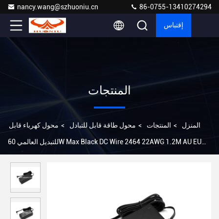
nancy.wang@szhuoniu.cn
86-0755-13410274294
إقتباس
المنتجات
المنزل
>
المنتجات
>
محول طاقة قابل للتبادل
>
محول كهرباء قابل
للتبديل العالمي 60W Max Black DC Wire 2464 22AWG 1.2M AU EU
US UK Version OCP OLP OVP