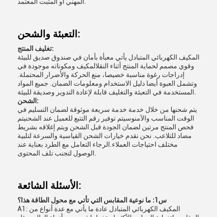
المهني أو المثبت المعتمد.
التعبئة والشحن:
تغليف المنتج:
المكيف الكهربائي المتبادل يأتي معبأة بأمان في صندوق صديق للبيئة
وقوي مصمم لحماية المنتج أثناء النقلالمكيف ومكوناته موجودة في
إدراجات رغوة مناسبة خصيصا، منع الحركة والأضرار المحتملة.
وتشمل العبوة أيضا دليل الاستخدام ومعلومات الضمان. جميع المواد
المستخدمة في التعبئة والتغليف قابلة لإعادة التدوير وصديقة للبيئة.
الشحن:
يتم شحنها من خلال خدمة خدمة سريعة موثوقة لضمان التسليم في
الوقت المناسب والآمنوسيتم توفير رقم التتبع للعميل عند الشحنيتم
فحص المنتج مرتين لضمان الجودة قبل الشحن ويتم إغلاقه بشريط
مضاد للتلاعب. نحن نقدم خيارات الشحن القياسية والسرعة لتلبية
مختلف احتياجات العملاء.الرجاء التعامل مع الطرد بعناية عند
الوصول لتجنب تلف المحتوى.
الأسئلة الشائعة:
س1: ما نوعية المقابس التي تأتي مع محول الطاقة هذا؟
A1: المكيف الكهربائي المتبادل عادة ما يأتي مع عدة أنواع من