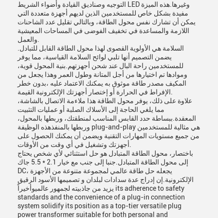
التوجيه وصناديق القيادة وأضواء الشريط LED وغيرها.هذه الميزة
مفيدة بشكل خاص للمستخدمين الذين لديهم أجهزة متعددة التي
يمكن أن تشارك نفس محول الطاقة، وبالتالي تقليل عدد الشاحنات
اللازمة والمساعدة في تخفيف الفوضى في المساحات المعيشية
والعمل.
السلامة هي الأولوية القصوى لهذا محول الطاقة القابل للتبادل.
يضمن التصميم أنها تلبي لوائح السلامة القياسية، مما يوفر
للمستخدمين راحة البال عند شحن أجهزتهم.بنية المحول قوية،
وموادها تم اختيارها من أجل المتانة وطول العمر وهذا يجعل من
المكيف مصدر طاقة موثوق به يمكنك الاعتماد عليه ،بدون خطر
الإفراط في الحرارة أو إختصار أجهزتك الإلكترونية القيمة.
علاوة على ذلك، يوفر محول الطاقة هذا ملاءمة الاتصال بالشاشة،
مما يلغي الحاجة إلى الأسلاك الصلبة أو عمليات التثبيت
المعقدة.ببساطة حدد القابس المناسب لمنطقتك، وربطها بالمحول،
وربطها بالمنفذهذه الوظيفة plug-and-play هي مثالية للمستخدمين
من جميع مستويات المهارات التقنية ويضمن أن يمكنك الحصول على
أجهزتك وتشغيل في أي وقت من الأوقات.
باختصار، محول الطاقة المتبادل هو حل استثنائي لأي شخص يحتاج
إلى محول الطاقة المتبادل.جنبا إلى جنب مع خيار 2.1 * 5.5 جاك
DC، يجعله حل طاقة عالمي لمجموعة متنوعة من الأجهزة
الإلكترونية.إن إدراج عدة سدادات لبلدان و تصميمها الأسود الرقيق
يزيد من جاذبيته لجمهور عالميوأخيراً its adherence to safety
standards and the convenience of a plug-in connection
system solidify its position as a top-tier versatile plug
power transformer suitable for both personal and