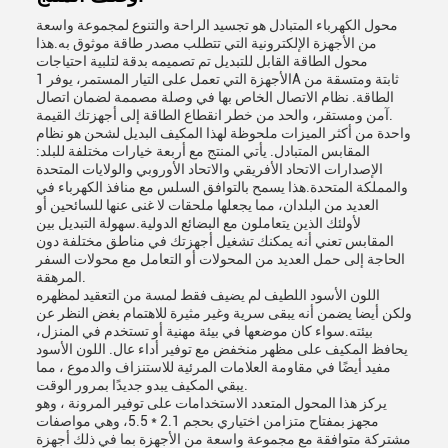
محول الكهرباء المتبادل هو تجسيد الراحة والتنوع لمجموعة واسعة
من الأجهزة الإلكترونية التي تتطلب مصدر طاقة موثوق به.هذا
محول الطاقة القابل للتبديل تم تصميمه بدقة لتلبية احتياجات
الأجهزة التي تعمل على التيار المستمر، يوفر 1A ثابتة ومتسقة من
الطاقة. نظام الاتصال الخاص بها في وصلة مصممة لضمان اتصال
آمن ومستقر، والحد من خطر انقطاع الطاقة إلى أجهزتك القيمة.
واحدة من أكثر الميزات ملحوظة لهذا المكيف البديل لشحن هو نظام
المقابس المتبادل. يأتي المنتج مع أربعة خيارات مختلفة للبلد:
الإصدارات الاتحاد الأفريقي والاتحاد الأوروبي والولايات المتحدة
والمملكة المتحدة.هذا يسمح بالتوافق السلس مع منافذ الكهرباء في
العديد من البلدان، مما يجعلها ملحقات لا غنى عنها للسائحين أو
لأولئك الذين يتعاملون مع البضائع الدولية.سهولة التبديل بين
المقابس تعني أنه يمكنك تشغيل أجهزتك في مناطق مختلفة دون
الحاجة إلى حمل العديد من المحولات أو التعامل مع محولات السفر
المرهقة.
اللون الأسود اللطيف لم يضيف فقط لمسة من التعقيد لمظهره
ولكن أيضا يضمن أنه يبقى سرية وغير مثيرة للاهتمام بغض النظر عن
بيئته.سواء كان موضعها في بيئة مهنية أو تستخدم في المنزل،
يحافظ المكيف على مظهر منخفض مع توفير أداء عال. اللون الأسود
مفيد أيضًا في مقاومة العلامات المرئية للاستنزاف والدموع ، مما
يبقي المكيف يبدو جديدًا بمرور الوقت.
يركز هذا المحول المتعدد الاستخدامات على توفير المرونة ، وهو
مجهز بمفتاح متزامن اختياري بحجم 2.1 * 5.5، وهي مواصفات
مشتركة متوافقة مع مجموعة واسعة من الأجهزة بما في ذلك أجهزة