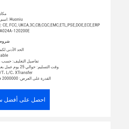
مكان
اسم العلامة التجارية: Huoniu
إصدار الشهادات: CE, FCC, UKCA,3C,CB,CQC,EMC,ETL,PSE,DOE,ECE,ERP
رقم الموديل: 4A-120200E
شروط 
الحد الأدنى لكمية: 1000
الأسعار:
تفاصيل التغليف: حسب م
وقت التسليم: حوالي 25 يوم عمل بعد استلام الوديعة
شروط الدفع: ، L/C، XTransfer
القدرة على العرض: 2000000 قطعة في الشهر
احصل على أفضل س