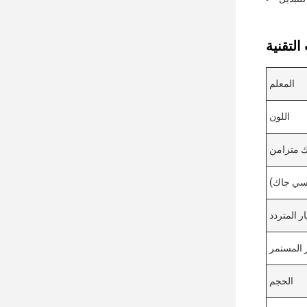
المعلم
اللون
 متزامن
ر المتردد
ر المستمر
الحجم