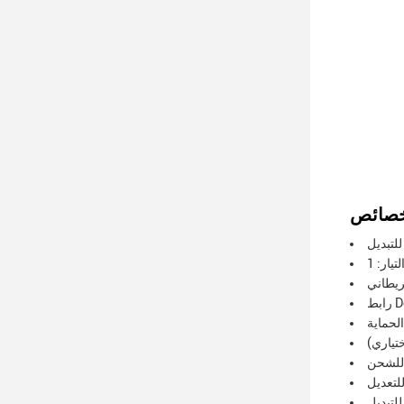
لتبديل
بريطاني
للشحن
لتعديل
للتبديل