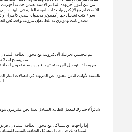
للاستخدام مع الإلكترونيات ذات القيمة العالية في البيئات التي تكون فيها تقلبات الطاقة مصدر قلق، مثل مختبرات البحث والمرافق الطبية ومراكز البيانات.
سواء كنت تشغيل جهاز كمبيوتر محمول، شحن كاميرا، أو ت
مصدر ثابت وموثوق به للطاقةإن مرونته وخصائص الحماي
المكيف يقدم مدخلات التيار المتردد الاختيارية من C6، C8 و C14، مما يسمح لك لاختيار مناسبة مثالية لأجهزتك.
المتعدد الإصدارات مصمم لأولئك الذين يقدرون الكفاءة والقدرة على التكيف في مصادر الطاقة.
شكراً لاختيارك لمعدل الطاقة المتبادل لدينا نحن ملتزمون بت
إذا واجهت أي مشاكل مع محول الطاقة المتبادل، فريق الد
لمساعدتك في حل المشاكل الشائعةبالنسبة للمسائل ال