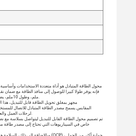
محول الطاقة المتبادل هو أداة متعددة الاستخدامات وأساسية
إلى أجهزتك.قطر داخلي (ID) 2.1ملم، وطول 10ملم، يضمن اتصال آمن ومستقر لمجموعة متنوعة من الإلكترونيات.
مجهز بمغلق تحويل الطاقة قابل للتبديل، هذا ا
المقابس.يسمح مصدر الطاقة المتبادل للاتصال للمستخدم
لرحلات العمل والعطلات والمؤتمرات الدوليةالتأكد من أن أجهزتك تبقى مشحونة وتعمل بغض النظر عن الوجهة.
خاص في السيناريوهات التي تحتاج إلى مصدر طاقة مستق
وبالإضافة إلى ذلك، السلامة هي الأهم