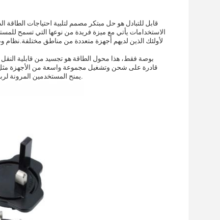
الاستخدامات يأتي مع ميزة فريدة من نوعها التي تسمح للمستخد
لأولئك الذين لديهم أجهزة متعددة من مناطق مختلفة.نظام وصل
قادرة على شحن وتشغيل مجموعة واسعة من الأجهزة مثل أجهز
التي تتطلب مصدر طاقة كبير.خط 2 متر DC يمنح المستخدمين المرونة لربط أجهزتهم على مسافة مريحة من منفذ الطاقة.