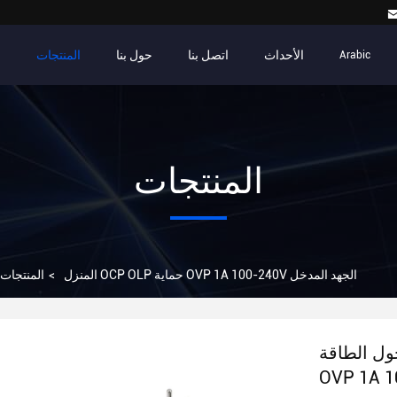
الأحداث
اتصل بنا
حول بنا
المنتجات
م
Arabic
المنتجات
أسود ذكر قابل للتبديل محول الطاقة OCP OLP حماية OVP 1A 100-240V الجهد المدخل
المنزل
>
المنتجات
 OCP OLP حماية