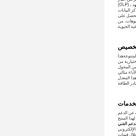
(OLP) ، وحماية أكثر من الجهد (OVP) ،من بين أمور أخرىهذه التدابير الأمنية تضمن حماية أجهزتك من المخاطر الكهربائية المحتملةجعل المحول مناسبًا
 تحصل على
يوهات، من
لطاقة المتنوعةهذا
قابلة للتبادل لسهولة الاستخدام وتقديم الطاقة بسرعة.الجهد الخارجي 5 فولت من المحول
نسبة لأولئك الذين يبحثون عن المرونة في اتصالات التيار المباشر، لدينا محول الطاقة يحتوي على كبسولة التيار المباشر اختياري من 2.1 * 5.5هذا المعدل
 عن الدعم
الإلكتروني
لال قنوات