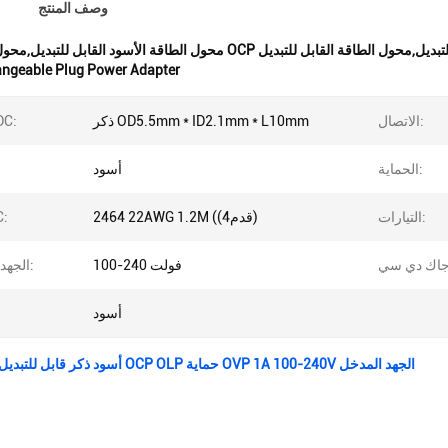
وصف المنتج
أسود القابل للتبديل,محول كهرباء OCP قابل للتبديل,محول الطاقة القابل للتبديل
angeable Plug Power Adapter
الاتصال:
ذكر OD5.5mm * ID2.1mm * L10mm
موصل C
الحماية:
أسود
التيارات:
2464 22AWG 1.2M ((4قدم)
سلك
100-240 فولت
الجهد المدخل:
أسود
أسود ذكر قابل للتبديل محول الطاقة OCP OLP حماية OVP 1A 100-240V الجهد المدخل