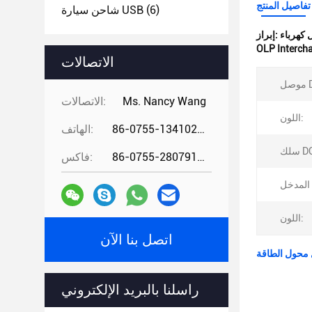
تفاصيل المنتج
(6)
شاحن سيارة USB
إبراز:
OLP Interch
الاتصالات
D:
Ms. Nancy Wang
الاتصالات:
اللون:
86-0755-13410274294
الهاتف:
 DC:
86-0755-28079166
فاكس:
اللون:
اتصل بنا الآن
راسلنا بالبريد الإلكتروني