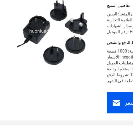
تفاصيل المنتج
 المنشأ: الصين
HA02
الدفع والشحن
 قطعة
 negotiable
تطلبات العميل
T/T
عر