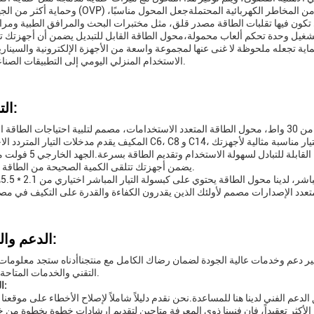
شغيل وحدة تحكم ألعاب محمولة،محول الطاقة القابل للتبديل يضمن أن أجهزتك
ة تجعله ملحوظة لا غنى عنها لمجموعة واسعة من الأجهزة الإلكترونية والسينار
الاستخدام المنزلي اليومي إلى التطبيقات الصناعية الحيوية.
التخصيص:
قم بتحسين تجربتك الإلكترونية مع محول الطاقة المتبادل من 30 واط، محول الطاقة المتعدد الاستخدامات، مصمم لتلبية احتياجات ا
مع وصلة التوصيل المريحة، تم بناء هذه وصلة تحويل الطاقة ال
يضمن أجهزتك تتلقى الكمية الصحيحة من الطاقة لأداء مثالي.
بال
الدعم والخدمات:
وفير دعم وخدمات عالية الجودة لضمان رضاك الكامل مع منتجناأدناه ستجد معلومات
التقني والخدمات المتاحة لهذا المنتج.
الدعم الفني:
عم الفني لدينا هنا للمساعدة.نحن نقدم دليلاً شاملاً لإصلاح الأخطاء على موقعنا 
أكثر تعقيداً، فان فنيينا ذوي المعرفة متاحين لتقديم إرشادات خطوة بخطوة من خ