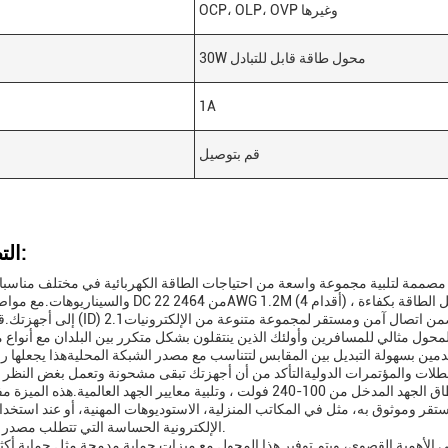
OCP، OLP، OVP وغيرها
30W محول طاقة قابل للتبادل
1A
قم بتوصيل
التطبيقات:
 مصممة لتلبية مجموعة واسعة من احتياجات الطاقة الكهربائية في مختلف مناسبا
والسيناريوهات.مع مواصفات سلك DC من 2464 22AWG 1.2M (4 أقدام) ، فإنه يوفر طولا كبيرا للوصول 
لمحول مثالي للمسافرين وأولئك الذين ينتقلون بشكل متكرر بين البلدان مع أنواع 
ين بسهولة التبديل بين المقابس لتتناسب مع مصدر الشبكة المحليةهذا يجعلها رفي
تم تصميم محول الطاقة القابل للتبديل ليتواصل بسلاسة مع نطاق الجهد المدخل من 100-240 فولت ، وتلبية معايير الجهد العال
ر وموثوق به، مثل في المكاتب المنزلية، الاستوديوهات المهنية، أو عند استخدا
الإلكترونية الحساسة التي تتطلب مصدر طاقة ثابت.
ية القصوى، ويتم توفير هذا المحول مع ميزات حماية مدمجة مثل حماية أكثر من التيار (OCP) ، حماية أ