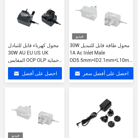
فيديو
30W محول طاقة قابل للتبديل
محول كهرباء قابل للتبادل
30W AU EU US UK
1A Ac Inlet Male
OD5.5mm*ID2.1mm*L10mm
المقابس OCP OLP حماية
OVP
DC Connector
احصل على أفضل سعر
احصل على أفضل
سعر
فيديو