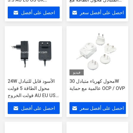
التيار 1A
Version
احصل على أفضل سعر
احصل على أفضل
سعر
فيديو
محول كهرباء متبادل 30W
24W الأسود قابل للتبادل
عالمية مع حماية OCP / OVP
محول الطاقة 5 فولت
فولت الخروج AU EU US
UK Version.
احصل على أفضل سعر
احصل على أفضل
سعر