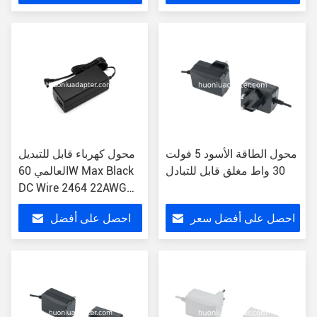
سعر
محول الطاقة الأسود 5 فولت
محول كهرباء قابل للتبديل
30 واط مغلق قابل للتبادل
العالمي 60W Max Black
DC Wire 2464 22AWG
1.2M AU EU US UK
احصل على أفضل سعر
احصل على أفضل
Version OCP OLP OVP
سعر