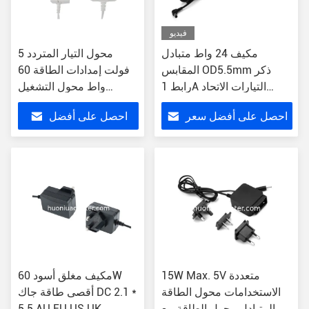
فيديو
مكيف 24 واط متبادل
محول التيار المتردد 5
المقابس OD5.5mm ذكر
فولت إمدادات الطاقة 60
رابط 1A التيارات الاتحاد
واط محول التشغيل
الأوروبي الاتحاد الأوروبي
المتبادل
احصل على أفضل سعر
احصل على أفضل
الولايات المتحدة الإصدار
المقابس المملكة المتحدة
سعر
15W Max. 5V متعددة
مكيف مغلق أسود 60W
الاستخدامات محول الطاقة
أقصى طاقة جاك DC 2.1 *
المتبادل محول الطاقة مع
5.5 AU EU US UK