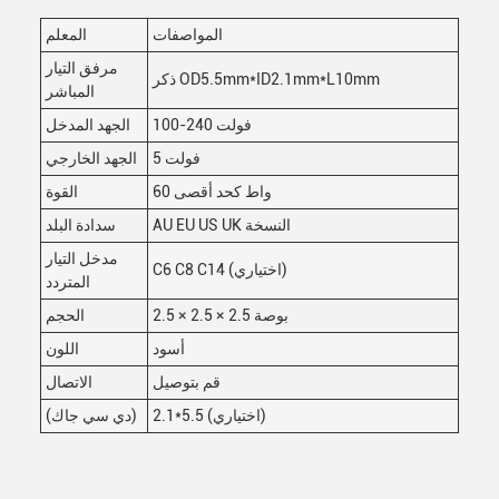
المواصفات
المعلم
مرفق التيار
ذكر OD5.5mm*ID2.1mm*L10mm
المباشر
100-240 فولت
الجهد المدخل
5 فولت
الجهد الخارجي
60 واط كحد أقصى
القوة
AU EU US UK النسخة
سدادة البلد
مدخل التيار
C6 C8 C14 (اختياري)
المتردد
2.5 × 2.5 × 2.5 بوصة
الحجم
أسود
اللون
قم بتوصيل
الاتصال
2.1*5.5 (اختياري)
(دي سي جاك)