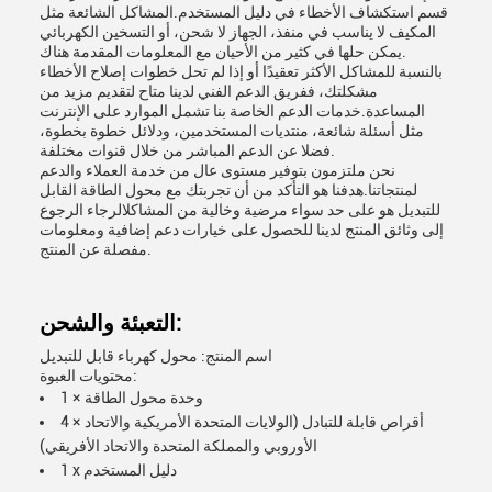
قسم استكشاف الأخطاء في دليل المستخدم.المشاكل الشائعة مثل
المكيف لا يناسب في منفذ، الجهاز لا شحن، أو التسخين الكهربائي
يمكن حلها في كثير من الأحيان مع المعلومات المقدمة هناك.
بالنسبة للمشاكل الأكثر تعقيدًا أو إذا لم تحل خطوات إصلاح الأخطاء
مشكلتك، ففريق الدعم الفني لدينا متاح لتقديم مزيد من
المساعدة.خدمات الدعم الخاصة بنا تشمل الموارد على الإنترنت
مثل أسئلة شائعة، منتديات المستخدمين، ودلائل خطوة بخطوة،
فضلا عن الدعم المباشر من خلال قنوات مختلفة.
نحن ملتزمون بتوفير مستوى عال من خدمة العملاء والدعم
لمنتجاتنا.هدفنا هو التأكد من أن تجربتك مع محول الطاقة القابل
للتبديل هو على حد سواء مرضية وخالية من المشاكلالرجاء الرجوع
إلى وثائق المنتج لدينا للحصول على خيارات دعم إضافية ومعلومات
مفصلة عن المنتج.
التعبئة والشحن:
اسم المنتج: محول كهرباء قابل للتبديل
محتويات العبوة:
1 × وحدة محول الطاقة
4 × أقراص قابلة للتبادل (الولايات المتحدة الأمريكية والاتحاد
الأوروبي والمملكة المتحدة والاتحاد الأفريقي)
1 x دليل المستخدم