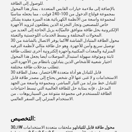
للوصول إلى الطاقة.
بالإضافة إلى ملاءمة خيارات القابس المتعددة ، يمتاز هذا المحول
بمجموعة فولتاج الدخول من 100-240 فولت ، مما يجعله مناسبًا
لمجموعة واسعة من الأنظمة الكهربائية.هذه الميزة مفيدة بشكل
خاص للمصنعين وتجار التجزئة الذين يتطلعون لتزويد الأجهزة
الإلكترونية بحل طاقة متوافق عالميًاإنه يزيل الحاجة إلى العديد من
المحولات المختلفة و يبسط الخدمات اللوجستية والتعبئة.
كما يوفر الاتصال بالشاشة من 30W محول الطاقة المتبادل الشاشة
توصيل سريع وآمن للأجهزة. وهو حل طاقة مثالي لأنظمة الترفيه
المنزلية والمعدات المكتبية,وأجهزة إلكترونية أخرى تتطلب طاقة
ثابتة وموثوقة.سهولة استبدال الموصلات أيضا يجعل هذا المحول
اختيار شعبية للأشخاص الذين يتبادلون بانتظام بين الأجهزة التي
تتطلب مدخلات طاقة مختلفة.
باختصار، معدل الطاقة 30W قابل للتبادل هو أداة متعددة
الاستخدامات و لا غنى عنها لأي شخص يحتاج إلى مصدر طاقة قابل
للتبادل.خط متزايد من التيار المباشر، ومجموعة واسعة من الجهد
المدخل ، فإنه بمثابة حل للطاقة العالمية التي تبسط احتياجات
الطاقة للمستخدم في مجموعة متنوعة من السيناريوهات ، من
الاستخدام المنزلي إلى السفر العالمي.
التخصيص:
30W محول طاقة قابل للتبادل
هو ملحقات متعددة الاستخدامات
الـ