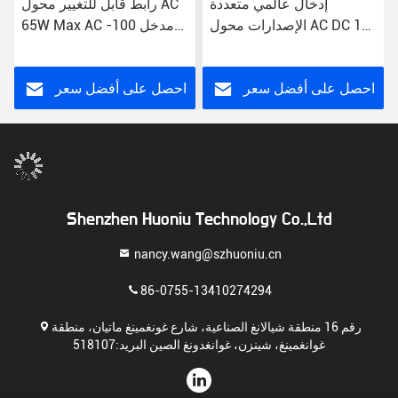
إدخال عالمي متعددة
رابط قابل للتغيير محول AC
الإصدارات محول AC DC 1A
65W Max AC مدخل 100-
DC اتصال 100-240V 2.1 *
240V 12V Voltage الخروج
5.5 جاك 15W Max
احصل على أفضل سعر
احصل على أفضل سعر
Shenzhen Huoniu Technology Co.,Ltd
nancy.wang@szhuoniu.cn
86-0755-13410274294
رقم 16 منطقة شيالانغ الصناعية، شارع غونغمينغ ماتيان، منطقة
غوانغمينغ، شينزن، غوانغدونغ الصين البريد:518107