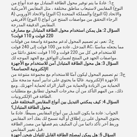
ج1: عادةً ما يتم توفير محول الطاقة المتبادل مع عدة أنواع من
المقابس لاستيعاب مناطق مختلفة ، مثل المقابس الأمريكية (النوع
A) والاتحاد الأوروبي (النوع C) والمملكة المتحدة (النوع G) والاتحاد
الأفريقي (النوع I).الرجاء التحقق من مواصفات المنتج عن أنواع
المقابس الدقيقة المدرجة.
السؤال 2: هل يمكن استخدام محول الطاقة المتبادل مع مصارف
220 فولت و 110 فولت؟
ج2: نعم، تم تصميم المحول لدعم مجموعة واسعة من فولتات
المدخل، عادة من 100 فولت إلى 240 فولت AC، مما يجعله مناسبًا
للاستخدام في كل من 220 فولت و 110 فولت.تحقق دائمًا من
مواصفات الجهد في المنتج لضمان التوافق مع الجهد الموجه لك.
السؤال 3: هل محول الطاقة المتبادل آمن للاستخدام مع الأجهزة
الإلكترونية الحساسة؟
ج3: تم تصميم المحول ليكون آمنًا للاستخدام مع مجموعة متنوعة من
الأجهزة الإلكترونية. غالبًا ما يحتوي على تدابير أمنية مدمجة مثل
الحماية من الزيادة والحماية من التيار الزائد لحماية أجهزتك..ومع
ذلك، من المهم التأكد من أن مخرجات المحول تتطابق مع متطلبات
الطاقة في الإلكترونيات.
السؤال 4: كيف يمكنني التبديل بين أنواع المقابس المختلفة على
محول الطاقة المتبادل؟
الجواب: عادة ما يكون التبديل بين أنواع المقابس بسيطًا. عادةً ما
يحتوي المحول على زر إطلاق أو آلية تسمح لك بفك أحد المقابس
وربط آخر.تأكد دائما من أن المكيف يتم فصلها من مصدر الطاقة
قبل تغيير المقابس.
السؤال 5: هل يمكن لمصلح الطاقة القابل للتبادل شحن أجهزة