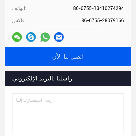
86-0755-13410274294
الهاتف:
86-0755-28079166
فاكس:
اتصل بنا الآن
راسلنا بالبريد الإلكتروني