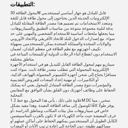
التطبيقات:
محول الطاقة 30W قابل للتبادل هو جهاز أساسي لمستخدمي
الإلكترونيات الحديثة الذين يحتاجون إلى محول طاقة قابل للثقة
ومتعدد الاستخدامات.تم تصميم هذا مصدر الطاقة المقابلة للتبادل
بدقة لتلبية مجموعة متنوعة من مناسبات التطبيق والسيناريوهات،
مما يجعلها ملحقات أساسية للاستخدام الشخصي والمهني على حد
سواء. مع إصدارات الدخول للبلد للاتحاد الأفريقي والاتحاد الأوروبي
والولايات المتحدة والمملكة المتحدة،يمكن للمستخدمين بسهولة
تكييف أجهزتهم مع نظم الطاقة في معظم البلدان، لضمان
الاستخدام دون انقطاع أثناء الرحلات الدولية أو للمنتجات المباعة في
مناطق مختلفة.
سيناريو مهم لمحول الطاقة القابل للتبديل هو في استخدام الأجهزة
الإلكترونية المحمولة التي تتطلب مصدر طاقة ثابت. سواء كنت
مسافرًا يحتاج إلى شحن أجهزة الكمبيوتر المحمولة،الهواتف الذكية،
أو الكاميرات، أو مهنية إعداد المعدات للعروض التقديمية
والمؤتمرات،تنوع مصدر الطاقة المتبادل للمحول يعني أنه يمكنك
الحفاظ على وظائف أجهزتك دون القلق بشأن التوافق مع المقابس
المحلية.
علاوة على ذلك ، يأتي هذا المحول مع خط 1.2M DC سخي ، مما
يوفر طولًا كافًا للوصول إلى منافذ الطاقة البعيدة. وهذا مفيد بشكل
خاص في سيناريوهات مثل بيئات المكاتب ومناطق الدراسة ،أو
غرف المعيشة حيث مآخذ الكهرباء قد لا تكون بالقرب المناسبيضمن
الكابل الطويل أن المستخدمين يمكنهم الحفاظ على أماكن عملهم أو
مساكنهم نظيفة، دون الحاجة إلى إعادة ترتيب الأثاث أو المعدات