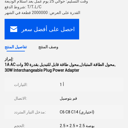
وقت التسليم: حوالي 25 يوم عمل بعد استلام الوديعة
شروط الدفع: T/T،L/C
القدرة على العرض: 2000000 قطعة في الشهر
احصل على أفضل سعر
وصف المنتج
تفاصيل المنتج
إبراز:
,
1A AC محول الطاقة المتبادل,محول طاقة قابل للتبديل بقدرة 30 وات
30W Interchangeable Plug Power Adapter
1 أ
التيارات:
قم بتوصيل
الاتصال:
C6 C8 C14 (اختياري)
مدخل التيار المتردد:
2.5 × 2.5 × 2.5 بوصة
الحجم: