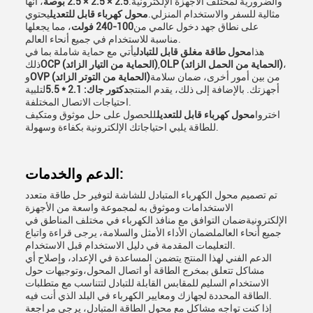
والضرورية لمختلف الأجهزة الإلكترونية.
2.5 × 2.5 × 2.5 بوصة
، انها
مثالية للسفر والاستخدام المنزلي.
محول كهرباء قابل للتعديل
يحتوي
على نطاق جهد دخول عالمي من
100-240 فولت
، مما يجعلها
مناسبة للاستخدام في جميع أنحاء العالم.
هذا
محول طاقة مغلق قابل للتبادل
يأتي مع حماية شاملة بما في
،
OLP (الحماية من الحمل الزائد)
,
OCP (الحماية من التيار الزائد)
ذلك
من بين أمور أخرى، ضمان سلامة
OVP (الحماية من التوتر الزائد)
و
أجهزتك. بالإضافة إلى ذلك، يقدم المنتج
دكتور جاك: 2.1 * 5.5
لتلبية
احتياجات الاتصال المختلفة.
اختروا
محول كهرباء قابل للتعديل
للحصول على حل موثوق ومتكيف
للطاقة يلبي احتياجاتك الإلكترونية بكفاءة وسهولة.
الدعم والخدمات:
تم تصميم محول الكهرباء المتبادل للشاشة لتوفير حل طاقة متعدد
الاستخدامات وموثوق به لمجموعة واسعة من الأجهزة
الإلكترونيةضمان التوافق مع منافذ الكهرباء في مختلف المناطق في
جميع أنحاء العالملضمان الأداء الأمثل والسلامة، يرجى قراءة واتباع
التعليمات المقدمة في دليل الاستخدام قبل الاستخدام.
الدعم الفني لهذا المنتج يتضمن المساعدة في الإعداد، وإصلاح أي
مشاكل تتعلق بمخرج الطاقة أو اتصال المحول،وتوجيهات حول
الاستخدام السليم للمقابس القابلة للتبادل لتتناسب مع متطلبات
الطاقة المحددة لجهازك ومعايير الكهرباء في البلد الذي أنت فيه.
إذا كنت تواجه مشاكل مع محول الطاقة المتبادل، يرجى مراجعة