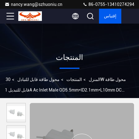
nancy.wang@szhuoniu.cn
86-0755-13410274294
إقتباس
المنتجات
المنزل
>
المنتجات
>
محول طاقة قابل للتبادل
>
30W محول طاقة
قابل للتبديل 1A Ac Inlet Male OD5.5mm*ID2.1mm*L10mm DC
Connector