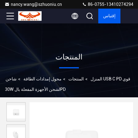
nancy.wang@szhuoniu.cn
86-0755-13410274294
إقتباس
المنتجات
المنزل
>
المنتجات
>
محول إمدادات الطاقة
>
شاحن USB C PD قوي
30W لشحن الأجهزة المفعلة بالPD