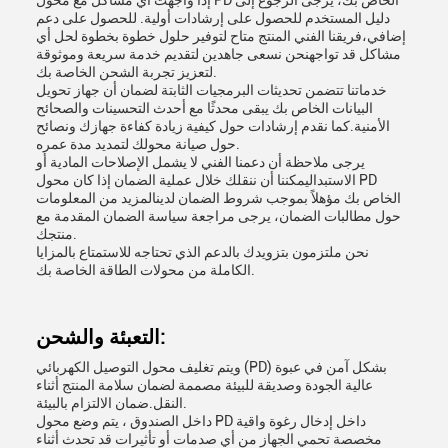
إذا واجهت أي مشاكل مع محول PD الخاص بك، يرجى الرجوع إلى
دليل المستخدم للحصول على إرشادات أولية. للحصول على دعم
إضافي،فريقنا الفني المنتج متاح لتوفير حلول خطوة بخطوة لحل أي
مشاكل قد تواجهنحن نسعى جاهدين لتقديم خدمة سريعة وموثوقة
لتعزيز تجربة الشحن الخاصة بك.
خدماتنا تتضمن تحديثات البرمجيات الثابتة لضمان أن جهاز تحويل
البيانات الخاص بك يبقى محدثًا مع أحدث التحسينات والصحائح
الأمنية.كما نقدم إرشادات حول كيفية زيادة كفاءة جهازك ونصائح
حول صيانة محولك لتمديد مدة عمره.
يرجى ملاحظة أن دعمنا الفني لا يشمل الإصلاحات المادية أو
الاستبداليمكننا أن ننقلك خلال عملية الضمان إذا كان محول PD
الخاص بك مؤهلاً بموجب شروط الضمان لدينالمزيد من المعلومات
حول مطالبات الضمان، يرجى مراجعة سياسة الضمان المقدمة مع
منتجك.
نحن ملتزمون بتزويدك بالدعم الذي تحتاجه للاستمتاع بالمزايا
الكاملة من محولات الطاقة الخاصة بك.
التعبئة والشحن:
ويتم تغليف محول التوصيل الكهربائي (PD) بشكل آمن في عبوة
عالية الجودة وصديقة للبيئة مصممة لضمان سلامة المنتج أثناء
النقل.ضمان الالتزام بالبيئة.
داخل الصندوق ، يتم وضع محول PD داخل إدخال رغوة واقية
مخصصة تحمي الجهاز من أي صدمات أو تأثيرات قد تحدث أثناء