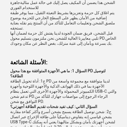
الشحن.هذا يضمن أن المكيف يصل إليك في حالة عمل مثاليةجاهزة
للاستخدام الفوري
يتم اغلاق كل حزمة وتعزيزها بشريط التعبئة الثقيل، مما يوفر طبقة
إضافية من الأمان.يظهر على السطح الخارجي للحزمة بوضوح
ملصق الشحن وتعليمات التعامل للتأكد من أن المنتج يتم نقله بعناية
تستحقه.
قبل الشحن، فريق ضمان الجودة لدينا يفتش كل حزمة لضمان أنها
تلبي معاييرنا العالية للشحن.نحن ملتزمون بتسليم محول PD الخاص
بك بسرعة وبأمان إلى عتبة منزلك، بغض النظر عن مكان وجودك.
الأسئلة الشائعة:
السؤال 1: ما هي الأجهزة المتوافقة مع هذا محول PD لتوصيل
الطاقة؟
ج1: أداة تحويل الطاقة PD لدينا متوافقة مع مجموعة واسعة من
الأجهزة بما في ذلك الهواتف الذكية والأجهزة اللوحية وأجهزة
الكمبيوتر المحمولة والأجهزة الأخرى التي تعمل بنظام USB-C والتي
تدعم شحن PD.الرجاء الرجوع إلى مواصفات جهازك للتأكد من
التوافق مع شحن PD.
السؤال الثاني: كيف تفيد شحنات تقديم الطاقة أجهزتي؟
ج2: شحن توصيل الطاقة يسمح بشحن أسرع وأكثر كفاءة مقارنة
بشحن قياسي.إنه يتفاوض ديناميكياً على طاقة الإخراج عبر اتصال
USB Type-C لشحن أجهزتك بأمان وبشكل مثاليهذا يعني أنه يمكنك