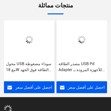
منتجات مماثلة
مصدر الطاقة USB Pd
محول USB سوداء مضغوطة
Adapter للأجهزة المزودة بـ
مع 18W الطاقة فوق الجهد
PD خفيف الوزن 30W أسود
حماية الدائرة القصيرة
احصل على أفضل سعر
احصل على أفضل سعر