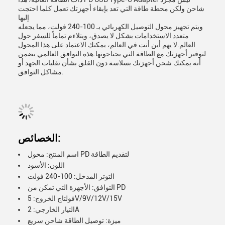
شاحن ولكن محطة طاقة التي تعد بإبقاء أجهزتك تعمل كلما احتجت
إليها
ويتم تجهيز محول التوصيل الكهربائي بـ 100-240 فولت، مما يجعله
متعدد الاستخدامات بشكل لا يصدق، ويتلاءم تماماً للسفر حول
العالم.لا يهم أين أنت في العالم، يمكنك الاعتماد على هذا المحول
لتوفير أجهزتك مع الطاقة التي يحتاجونها.هذه التوافق العالمي يضمن
أنه يمكنك شحن أجهزتك بسلاسة دون القلق بشأن تقلبات الجهد أو
مشاكل التوافق.
الخصائص:
اسم المنتج: محول PD لتقديم الطاقة
اللون: الأسود
التوتر المدخل: 100-240 فولت
التوافق: الأجهزة التي تمكن من PD
فولتاج الخروج: 5V/9V/12V/15V
التيار الخارجي: 2A
ميزة: توصيل الطاقة شاحن سريع