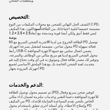
ومتطلبات الشحن.
التخصيص:
اكتشف الحل النهائي للشحن مع محولات المكيفات من النوع C PD،
مصممة خصيصا لتلبية احتياجاتك من الطاقة
أسود
اللون، هذا المكيف
ليس فقط أنيق ولكن أيضا قوية ومدمجة مع أبعاد
2.5 × 2.5 × 1.2
.
بوصة
تجربة الشحن السريع مع 60W الطاقة الخروج من لدينا PD توصيل
محول شاحن، مصممة لتشغيل بسرعة أجهزتك PD فعالة.سهولة
رابط USB-C يضمن اتصال سلس مع جميع الأجهزة المتوافقة.
محول الشحن السريع لدينا هو مزيج مثالي من الوظائف والسرعة،
وتوفير لك مصدر طاقة فعال وموثوق به في أي وقت تحتاج إليه.قم
بتحديث لعبة الشحن الخاصة بك مع هذا الملحق الأساسي لجميع
أجهزتك المزودة بجهاز PD.
الدعم والخدمات:
تم تصميم محول توصيل الطاقة (PD) لتوفير شحن سريع وفعال
للأجهزة المتوافقة.دعمنا التقني وخدمات ملتزمة لضمان أداء مثالي
من المكيف PD الخاص بكنحن نقدم المساعدة الشاملة للإعداد،
وإصلاح الأخطاء، وأي أسئلة أخرى تتعلق باستخدام محول PD.