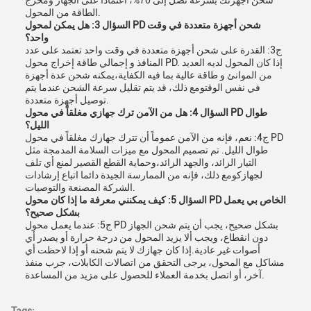
شحن أجهزتك بسرعة تصل إلى 70%، اعتماداً على الجهاز ومخرج
الطاقة من المحول.
السؤال 3: هل يمكن لمحول PD شحن أجهزة متعددة في وقت
واحد؟
ج3: القدرة على شحن أجهزة متعددة في وقت واحد تعتمد على عدد
المنافذ و إجمالي طاقة إخراج محول PD. إذا كان المحول لديه العديد
من الموانئ و طاقة عالية بما فيه الكفاية،يمكنه شحن عدة أجهزة
في نفس الوقتومع ذلك، قد يتم تقليل سرعة الشحن عندما يتم
توصيل أجهزة متعددة.
السؤال 4: هل من الآمن ترك جهازي مغلقاً في محول PD طوال
الليل؟
ج4: نعم، فإنه من الآمن عموماً أن تترك جهازك مغلقاً في محول PD
طوال الليل. تم تصميم المحول مع ميزات السلامة المدمجة مثل
التيار الزائد، والجهد الزائد،وحماية القطع القصير لمنع أي تلف
لجهازكومع ذلك، فإنه من الممارسة الجيدة دائما اتباع إرشادات
الشركة المصنعة والتوصيات.
السؤال 5: كيف يمكنني معرفة ما إذا كان محول PD الخاص بي يعمل
بشكل صحيح؟
ج5: عندما يعمل محول PD بشكل صحيح، يجب أن يتم شحن الجهاز
دون انقطاع، ويجب ألا يزيد المحول من درجة حرارة أو يصدر أي
أصوات غير عادية.إذا كان جهازك لا يتم شحنه أو إذا لاحظت أي
مشاكل مع المحول، يرجى التحقق من اتصالات الكابلات، جرب منفذ
آخر، أو اتصل بخدمة العملاء للحصول على مزيد من المساعدة.