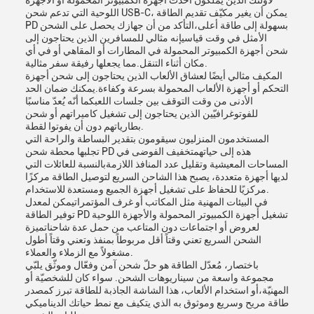
لأولئك الذين يملكون أحدث أجهزة الكمبيوتر المحمولة أو الأجهزة
اللوحية التي تدعم شحن USB-C، يمكن أن يغير مكيّف تقديم الطاقة
PD بسهولة إلى طاقة أعلى،التأكد من أن جهازك يحصل على الشحن
الأمثل في وقت قياسيإنه مثالي للمسافرين الذين يحتاجون إلى
شحن أجهزة الكمبيوتر المحمولة في المطارات أو المقاهي أو في أي
مكان أثناء التنقل.مما يجعلها رفيقة سفر مثالية.
المكيف مثالي أيضًا لعشاق الألعاب الذين يحتاجون إلى شحن أجهزة
التحكم أو أجهزة الألعاب المحمولة بسرعة وكفاءة.يمكنك ضمان الحد
الأدنى من وقت التوقف بين جلسات اللعبكما أنّه يُعدّ مناسبًا
للفوتوغرافيّين الذين يحتاجون إلى تشغيل كاميراتهم أو شحن
بطارياتهم دون أن يفوتوا لقطة.
المستخدمون المنزليون سيقومون بتقدير البساطة والراحة التي
تجلبها محطة شحن PD هذه إلى حياتهمتخفيف الفوضى في
المساحات المعيشية وتقليل عدد المنافذ اللازمةبالنسبة للعائلات التي
لديها أجهزة متعددة، يصبح هذا الشاحن السريع لتوصيل الطاقة مركزًا
مركزيًا للحفاظ على تشغيل أجهزة الجميع ومستعدة للاستخدام.
في البيئات المهنية مثل المكاتب أو غرف المؤتمراتيمكن لمعدل
توفير الطاقة PD تشغيل أجهزة الكمبيوتر المحمولة والأجهزة اللوحية
لعروض أو اجتماعات دون المتاعب من حمل عدة شاحناتميزة
الشحن السريع تعني وقتاً أقل مربوطاً بمنفذ وتعني وقتاً أطول
مشغولاً مع الزملاء والعملاء.
باختصار، مُعدّل الطاقة هو حلّ شحن آمن وفعّال وموثّق يلبّي
مجموعة واسعة من سيناريوهات الشحن. سواء كان للشخصيّة أو
المهنيّة،أو استخدام الألعاب، هذا الشاشة الجاذبة للطاقة تبرز كمصدر
طاقة مريح وسريع وموثوق به الذي يتكيف مع نمط حياتك الديناميكي