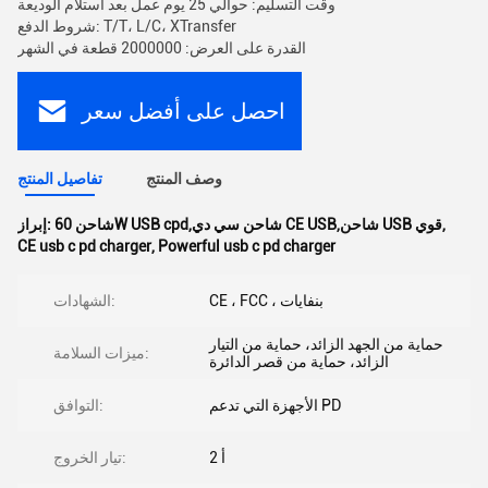
وقت التسليم: حوالي 25 يوم عمل بعد استلام الوديعة
شروط الدفع: T/T، L/C، XTransfer
القدرة على العرض: 2000000 قطعة في الشهر
احصل على أفضل سعر
وصف المنتج
تفاصيل المنتج
,
شاحن 60W USB cpd,شاحن سي دي CE USB,شاحن USB قوي
إبراز:
CE usb c pd charger
,
Powerful usb c pd charger
CE ، FCC ، بنفايات
الشهادات:
حماية من الجهد الزائد، حماية من التيار
ميزات السلامة:
الزائد، حماية من قصر الدائرة
الأجهزة التي تدعم PD
التوافق:
2 أ
تيار الخروج: