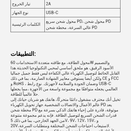
2A
تيار الخروج
USB-C
نوع الجهاز
محول شحن سريع PD، محول شحن PD
الكلمات الرئيسية
عالي السرعة، محطة شحن PD
التطبيقات:
محول الطاقة، مع طاقته متعددة الاستخدامات 60W والتصميم
الأسود الرقيق، هو ملحق أساسي لمحبي التكنولوجيا الحديثة.هذا
القابل الحائط لتوصيل الكهرباء عالي الكفاءة ليس فقط جميل جماليا
ولكن أيضا يستوفي معايير الشهادة الصارمة، بما في ذلك CE و FCC
و RoHS ، وضمان الجودة والسلامة لأجهزتك. نوع رابط USB-C
العالمي يجعله متوافقًا مع مجموعة واسعة من الأجهزة ،مما يجعلها
حلاً عالمياً للطاقة.
تخيل أنك محترف مشغول دائمًا متحركًا، هاتفك هو شريان حياتك إلى
عالم الأعمال والاتصالات الشخصية.جهاز تحويل الكهرباء PD يعد
محطة شحن PD موثوقة، قادرة على إحياء هاتفك الذكي بسرعة مع
قدرات الشحن السريع لتوصيل الطاقة. فإنه يدعم مجموعة متنوعة
من الجهد الخارجي، بما في ذلك 5V، 9V، 12V، 15V، و
20V،لاستيعاب احتياجات الشحن المختلفة ومتطلبات السرعة.