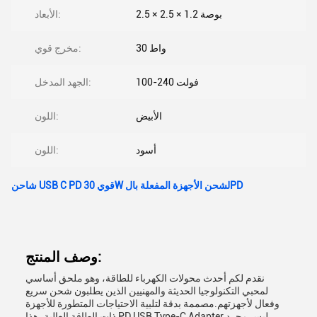
2.5 × 2.5 × 1.2 بوصة
الأبعاد:
30 واط
مخرج قوي:
100-240 فولت
الجهد المدخل:
الأبيض
اللون:
أسود
اللون:
شاحن USB C PD قوي 30W لشحن الأجهزة المفعلة بالPD
وصف المنتج:
نقدم لكم أحدث محولات الكهرباء للطاقة، وهو ملحق أساسي
لمحبي التكنولوجيا الحديثة والمهنيين الذين يطلبون شحن سريع
وفعال لأجهزتهم.مصممة بدقة لتلبية الاحتياجات المتطورة للأجهزة
ذات الطاقة العالية، هذا PD USB Type-C Adapter ليس مجرد