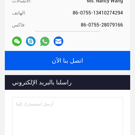
Ms. Nancy Wang
الاتصالات:
86-0755-13410274294
الهاتف:
86-0755-28079166
فاكس:
اتصل بنا الآن
راسلنا بالبريد الإلكتروني