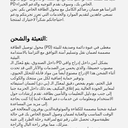
PD الخاص بك، وسوف نقدم التوجيه والدعم الخبراء.
التزامنا هو ضمان رضاكم الكامل مع محول الطاقة الخاص بكم. نحن
نسعى جاهدين لتقديم الموارد والخدمات التي تعزز تجربتكم ودعم
احتياجاتكم.شكراً لاختيارك لمنتجنا.
التعبئة والشحن:
محول توصيل الطاقة (PD) مغطى في عبوة دائمة وصديقة للبيئة
مصممة لضمان نقل وتسليم آمنة.التوافق مع التزامنا بالاستدامة
البيئية.
داخل الصندوق، يقع مُعدّل الـ PD بشكل آمن داخل إدراج واقي
مصبوب خصيصًا، والذي يحمي من الصدمات والآثار التي قد تحدث
أثناء الشحن.هذا الإدراج مصنوع أيضاً من مواد قابلة للتحلل الحيوي،
وتوفير حماية إضافية لكل من منتجك والكوكب.
قبل الختم، نقوم بفحص دقيق لمعدّل الـ (بي دي) لضمان استيفائه
لمعايير الجودة العالية.يتم إغلاق المكيف بعد ذلك داخل الحزمة جنبا
إلى جنب مع دليل التعليمات والتأمين بطاقة، تقدم إرشادات حول
الاستخدام ومعلومات عن خدمات دعم العملاء لدينا إذا كنت بحاجة
إلى مزيد من المساعدة.
عملية شحننا مصممة للكفاءة والموثوقيةالذين يوفرون المعالجة في
الوقت المناسب والعناية لضمان وصول المنتج الخاص بك في حالة
نظيفةسوف تحصل على رقم تتبع لمراقبة رحلة الطرد إلى عتبة
منزلك، مما يوفر راحة البال والراحة.