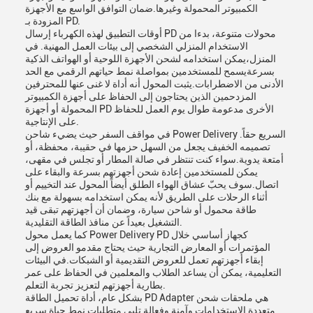
الكمبيوتر المحمولة وغيرها.ضمان التوافق الواسع مع الأجهزة
المزودة بـ PD.
أوقات التطبيق لهذه الكهرباء إرسال PD محولات متنوعة، بدءا من
الاستخدام المنزلي الشخصي إلى بيئات العمل المهنية. في
المنزل،يمكن استخدامه لشحن الأجهزة اللوحية أو الهواتف الذكية
بسرعةيسمح للمستخدمين بمواصلة نمط حياتهم الرقمي مع الحد
الأدنى من الاضطرابات.يثبت المحول أنه أداة لا غنى عنها للمحترفين
المزدحمين الذين يحتاجون إلى الحفاظ على أجهزة الكمبيوتر
المحمولة أو أجهزة PD الأخرى مدعومة طوال يوم العمل للحفاظ
على الإنتاجية.
في مواقف السفر حيث يضيء شاحن Power Delivery السريع حقاً.
تصميمه الخفيف يجعل من السهل حزمها في حقيبة، محفظة، أو
أمتعة يدوية.سواء كنت تنتظر في صالة المطار أو تجلس في مقهى،
يمكن للمستخدمين إعادة شحن أجهزتهم بسرعة والبقاء على
اتصال.سوف يحبّ عشاق الهواء الطلق أيضاً المحول عند التخييم أو
أثناء الرحلات على الطريق لأنه يمكن استخدامه بسهولة مع بنك
طاقة محمول أو شاحن سيارة، وضمان أن أجهزتهم تبقى قيد
التشغيل بعيداً عن منافذ الطاقة التقليدية.
كما يعمل محول Power Delivery PD كجهاز أساسي خلال
المؤتمرات أو المعارض التجارية حيث يحتاج مقدمو العروض إلى
إبقاء أجهزتهم تعمل للعروض التقديمية أو الشبكات.في البيئات
التعليمية، يمكن أن يساعد الطلاب والمعلمين في الحفاظ على عمر
بطارية أجهزتهم لتعزيز تجربة التعلم.
بشكل عام، أداة تحميل الطاقة PD Adapter هي ملحقات شحن
متعددة الاستخدامات وآمنة وفعالة تلبي متطلبات نمط حياة سريع