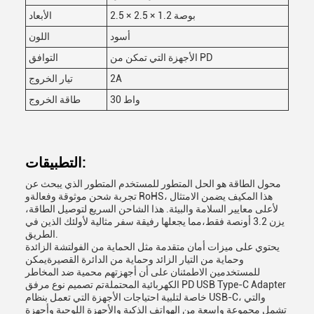
2.5 × 2.5 × 1.2 بوصة
الأبعاد
أسود
اللون
الأجهزة التي تمكن من PD
التوافق
2A
تيار الخروج
30 واط
طاقة الخروج
التطبيقات:
محول الطاقة هو الحل المتطور للمستخدم المتطور الذي يبحث عن
تجربة شحن موثوقة وفعالةو RoHS، هذا المكيف يضمن الامتثال
لأعلى معايير السلامة والبيئة. هذا الشاحن السريع لتوصيل الطاقة،
يزن 3.2 أونصة فقط،مما يجعلها رفيقة سفر مثالية لأولئك الذين في
الطريق.
يحتوي على ميزات أمان متقدمة مثل الحماية من الفولتشة الزائدة
وحماية من التيار الزائد وحماية من الدائرة القصيرةيمكن
للمستخدمين الاطمئنان على أن أجهزتهم محمية ضد المخاطر
الكهربائية المحتملةتم تصميم نوع مرفق PD USB Type-C Adapter
خاصة لتلبية احتياجات الأجهزة التي تعمل بنظام USB-C، والتي
تشمل مجموعة واسعة من الهواتف الذكية والأجهزة اللوحية وأجهزة