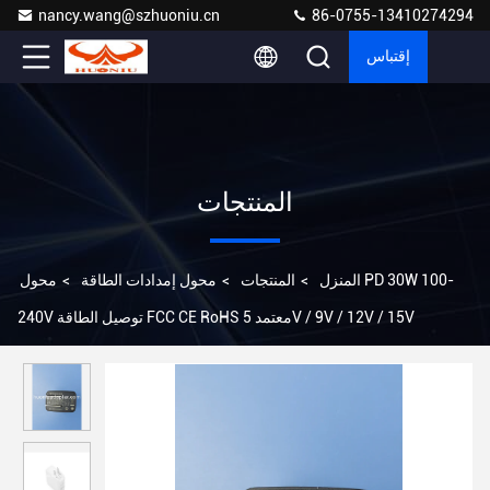
nancy.wang@szhuoniu.cn
86-0755-13410274294
إقتباس
المنتجات
المنزل
>
المنتجات
>
محول إمدادات الطاقة
>
محول PD 30W 100-
240V توصيل الطاقة FCC CE RoHS معتمد 5V / 9V / 12V / 15V