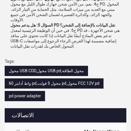
ج4: نعم، من الآمن شحن جهازك طوال الليل مع محول PD. المحول
مبني مع العديد من ميزات السلامة، مثل الحماية من التيار الزائد،
والجهد الزائد، والدائرة القصيرة،لضمان الشحن الآمن في جميع
الأوقات.
السؤال 5: هل يدعم محول PD نقل البيانات بالإضافة إلى الشحن؟
ج5: في حين أن الوظيفة الرئيسية لمعدل PD هي شحن الأجهزة ، قد
تدعم بعض النماذج أيضًا نقل البيانات إذا كانت تحتوي على منافذ
USB-C إضافية مصممة لهذا الغرض.الرجاء الرجوع إلى مواصفات
المحول الخاص بك لقدرات نقل البيانات.
Tags:
محول USB CDD,محول USB pd,محول الطاقة
60 واط أدابتر pd,محول 5 فولت pd,محول FCC 12V pd
pd power adapter
الاتصالات