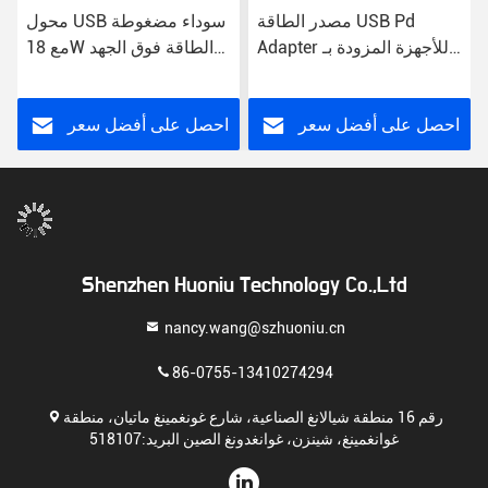
مصدر الطاقة USB Pd
محول USB سوداء مضغوطة
Adapter للأجهزة المزودة بـ
مع 18W الطاقة فوق الجهد
PD خفيف الوزن 30W أسود
حماية الدائرة القصيرة
احصل على أفضل سعر
احصل على أفضل سعر
Shenzhen Huoniu Technology Co.,Ltd
nancy.wang@szhuoniu.cn
86-0755-13410274294
رقم 16 منطقة شيالانغ الصناعية، شارع غونغمينغ ماتيان، منطقة
غوانغمينغ، شينزن، غوانغدونغ الصين البريد:518107