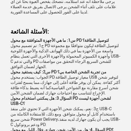
يرجى ملاحظة أنه عند استلامه، ننصحك بفحص العبوة بحثاً عن أي
علامات على تلف أثناء الشحن.يرجى الاتصال بفريق خدمة العملاء
لدينا على الفور للحصول على المساعدة الفورية.
الأسئلة الشائعة:
س1: ما هي الأجهزة المتوافقة مع محول PD لتوصيل الطاقة؟
ج1: تم تصميم محول PD لتوصيل الطاقة ليكون متوافقًا مع مجموعة
واسعة من الأجهزة بما في ذلك الهواتف الذكية والأجهزة اللوحية
وأجهزة الكمبيوتر المحمولة والأجهزة الأخرى التي تعمل بنظام USB-
C والتي تدعم PD للشحن السريع.الرجاء التحقق من مواصفات
الجهاز لضمان التوافق.
س2: كيف يستفيد محول PD من تجربة الشحن الخاصة بي؟
الجواب: يستخدم محول PD معيار توصيل الطاقة USB لتوفير شحن
أكثر كفاءة. يمكن أن يوفر طاقة أعلى إلى جهازك،مما يسمح لفترات
شحن أسرع مقارنة مع الشواحن القياسيةكما أنه يضبط بذكاء طاقة
الإخراج لتتناسب مع احتياجات جهازك لضمان الشحن الآمن.
السؤال 3: هل يمكنني استخدام محول PD لشحن أجهزة ليست
USB-C؟
ج3: نعم، يمكنك شحن الأجهزة التي لا تحتوي على منفذ USB-C
باستخدام كابل أو محول متوافق. ومع ذلك، للاستفادة الكاملة من
شحن سريع Power Delivery،يجب أن يكون جهازك لديه منفذ USB-
C ودعم بروتوكول PD.
السؤال 4: هل من الآمن شحن جهازي خلال الليل مع محول PD؟