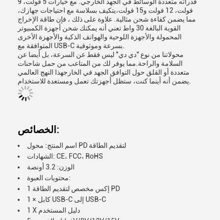
قدراته متعددة الوسائط في الجهد الخارجي. مع خيارات 5 فولت، 9
فولت، 12 فولت و15 فولت،يتكيف بسلاسة مع احتياجات جهازك،
مما يضمن كفاءة شحن مثالية. علاوة على ذلك ، فإن طاقة الإخراج
القوية البالغة 30 واط تعني أنه يمكنك شحن أجهزة الكمبيوتر
المحمولة والأجهزة اللوحية والهواتف الذكية والأجهزة الأخرى
المتوافقة مع USB-C بسرعة وموثوقية.
محولاتنا من نوع "دي دي" ليس فقط عن السرعة، بل أيضا عن
السلامة والراحة.مما يوفر لك من المتاعب من حمل شاحنات
متعددة أو القلق حول التوافق الجهد في الخارجهذا النهج العالمي
يضمن أنه أينما كنت، ستظل أجهزتك تعمل ومستعدة للاستخدام.
الخصائص:
اسم المنتج: محول PD لتقديم الطاقة
الشهادات: CE، FCC، RoHS
الوزن: 3.2 أونصة
محتويات العبوة:
1 إكس مخصص لتقديم الطاقة PD
1 × كابل USB-C إلى USB-C
1 X دليل المستخدم