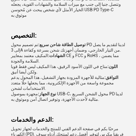
وتتصل.جنبا إلى جنب مع ميزات السلامة والشهادات القوية، يجعله
الخيار الأمثل لأي شخص يبحث عن مُحوسن USB PD Type-C
موثوق به
التخصيص:
توصيل الطاقة شاحن سريع:
تم تصميم محول PD لدينا لتقديم ما يصل
إلى 3A من التيار الخارجي، وضمان أجهزتك شحن بسرعة وكفاءة.
الشهادات:
المكيف معتمد بمعايير CE و FCC و RoHS ، مما يضمن
السلامة والجودة.
اللون:
متاح في اللون الأسود الرقيق، هذا المكيف ليس فقط قويا
ولكن أيضا أنيق.
التوافق:
مثالية للأجهزة المزودة بجهاز التشغيل، هذا المحول يدعم
مجموعة واسعة من الأجهزة الإلكترونية، مما يجعلها حلًا متعدد
الاستخدامات لشحن.
نوع الجهاز:
مجهزة بموصول USB-C، محول الشحن السريع PD لدينا
مثالية لأحدث الأجهزة، وتوفير اتصال آمن وموثوق به.
الدعم والخدمات:
مرحبًا بكم في صفحة الدعم الفني للمنتج والخدمات لجهاز تحويل
الكهرباء (PD). فريقنا مكرس لتوفير أفضل دعم لمنتجك.أدناه سوف