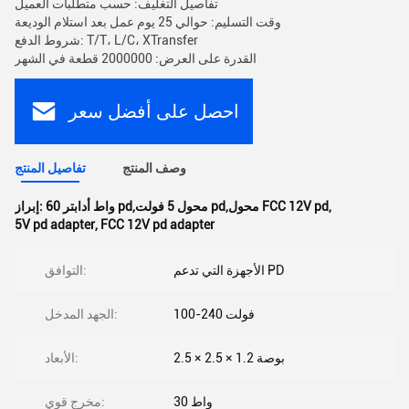
تفاصيل التغليف: حسب متطلبات العميل
وقت التسليم: حوالي 25 يوم عمل بعد استلام الوديعة
شروط الدفع: T/T، L/C، XTransfer
القدرة على العرض: 2000000 قطعة في الشهر
احصل على أفضل سعر
وصف المنتج
تفاصيل المنتج
,
60 واط أدابتر pd,محول 5 فولت pd,محول FCC 12V pd
إبراز:
5V pd adapter
,
FCC 12V pd adapter
الأجهزة التي تدعم PD
التوافق:
100-240 فولت
الجهد المدخل:
2.5 × 2.5 × 1.2 بوصة
الأبعاد:
30 واط
مخرج قوي: