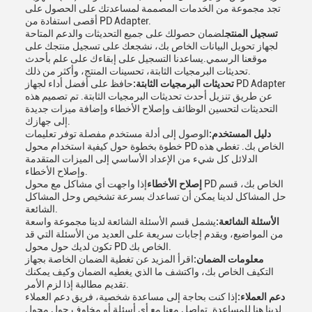
تجد مجموعة من الخدمات المصممة لمساعدتك على الحصول على
أقصى استفادة من PD Adapter.
تسجيل المنتج
لضمان حصولك على جميع التحديثات والدعم المتاحة
لجهاز تحويل البيانات الخاص بك، نشجعك على تسجيل منتجك على
موقعنا الرسمي.يساعدنا التسجيل على إبقاءك على علم بأحدث
تحديثات البرمجيات الثابتة، تحسينات المنتج، وأكثر من ذلك.
تحديثات البرمجيات الثابتة:
حافظ على أفضل أداء لجهاز PD Adapter
عن طريق تنزيل أحدث تحديثات البرمجيات الثابتة. تم تصميم هذه
التحديثات لتحسين الوظائف وإصلاح الأخطاء وإضافة ميزات جديدة
إلى جهازك.
دليل المستخدم:
الوصول إلى أدلة مستخدم مفصلة توفر تعليمات
خطوة بخطوة حول كيفية استخدام محول PD الخاص بك. تغطي هذه
الدلائل كل شيء من الإعداد الأساسي إلى الميزات المتقدمة
وإصلاح الأخطاء.
إصلاح الأخطاء
إذا واجهت أي مشاكل مع محول PD الخاص بك، قسم
حل المشاكل لدينا يمكن أن تساعدك بسرعة تشخيص وحل المشاكل
الشائعة.
الأسئلة الشائعة:
يشمل قسم الأسئلة الشائعة لدينا مجموعة واسعة
من المواضيع، ويقدم إجابات سريعة على العديد من الأسئلة التي قد
تكون لديك حول محول PD الخاص بك.
معلومات الضمان:
اقرأ المزيد عن تغطية الضمان الخاصة بجهاز
التكيف الخاص بك، واكتشف ما الذي يغطيه الضمان وكيف يمكنك
تقديم مطالبة إذا لزم الأمر.
دعم العملاء:
إذا كنت بحاجة إلى مساعدة شخصية، فريق دعم العملاء
لدينا هنا للمساعدة. تواصل معنا مع أي أسئلة أو مخاوف حول محول