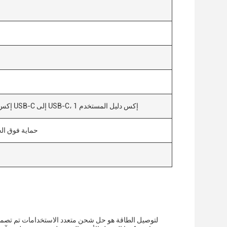
1 إكس مخصص لتوصيل الطاقة PD، 1 إكس كابل USB-C إلى USB-C، 1 إكس دليل المستخدم
حماية فوق الج