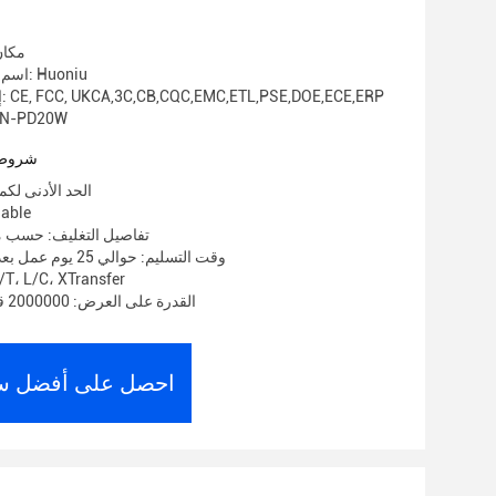
مكان
اسم العلامة التجارية: Huoniu
إصدار الشهادات: CE, FCC, UKCA,3C,CB,CQC,EMC,ETL,PSE,DOE,ECE,ERP
رقم الموديل: D20W
شروط 
الحد الأدنى لكمية: 1000
الأسعار:
تفاصيل التغليف: حسب م
وقت التسليم: حوالي 25 يوم عمل بعد استلام الوديعة
شروط الدفع: ، L/C، XTransfer
القدرة على العرض: 2000000 قطعة في الشهر
احصل على أفضل س