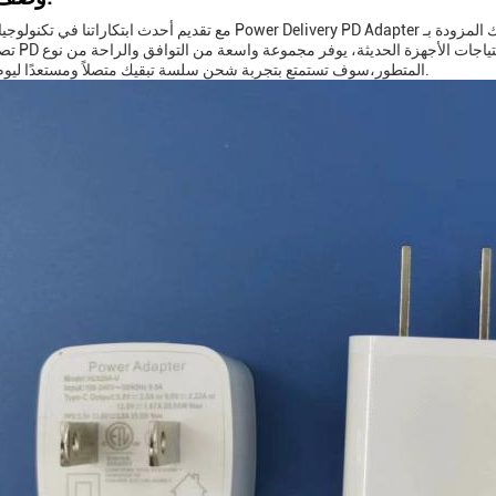
مع تقديم أحدث ابتكاراتنا في تكنولوجيا الشحن، و Power Delivery PD Adapter حل ممتاز لأجهزتك المزودة بـ PD ال
تصميم محول PD لتوصيل الطاق
المتطور،سوف تستمتع بتجربة شحن سلسة تبقيك متصلاً ومستعدًا ليوم مستقبلي.