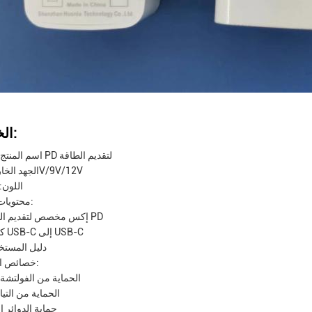
الخصائص:
اسم المنتج: محول PD لتقديم الطاقة
الجهد الخارجي: 5V/9V/12V
اللون:
محتويات العبوة:
1 إكس مخصص لتقديم الطاقة PD
1 × كابل USB-C إلى USB-C
1 X دليل المست
خصائص السلامة:
الحماية من الفولتشة 
الحماية من التيار
حماية الدوائر 