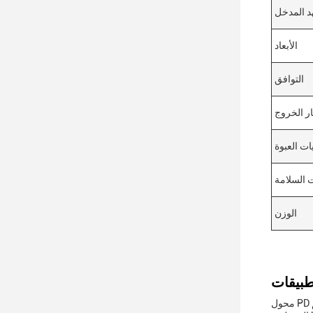
د المدخل
الأبعاد
التوافق
ار الخروج
ات العبوة
 السلامة
الوزن
محول PD لتوصيل الطاقة هو حل شحن متعدد الاستخدامات تم تصميمه لتلبية احتياجات الأفراد الذين يحتاجون إلى مصدر طاقة موثوق وكفاء لأجهزتهم