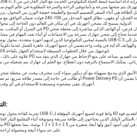
فقط،تجعله رفيق سفر مثاليسواء كنت في المطار، غرفة الفندق، أو مقهى، نطاق الجهد المدخل من 100-
الدولية،يسمح لك بشحن أجهزتك في أي مكان في العالم دون الحاجة إلى محولات إضافية.
في المنزل أو المكتب، محطة شحن PD يمكن أن تحول أي مساحة إلى محور طاقة فعال.قرص، أو الهات
بالنسبة لمحبي التكنولوجيا الذين لديهم أجهزة متعددة، محول توصيل الطاقة USB-C هو تغيير لعبة.قدرته على توفير ما يصل إلى 3A الت
 والهواتف الذكية في وقت واحديضمن أن جميع أجهزتك جاهزة للعمل عندما تكونيأت
المستخدم 1X لتوجيهك من خلال الخطوات البسيطة لاستخدام الجهاز بكفاءة.
علاوة على ذلك ، فإن محول PD مثالي لسيناريوهات مثل جلسات الألعاب أو فترات طويلة من بث
ئي، يمكنك الاستمتاع بالترفيه دون انقطاع، مع العلم أن جهازك يتم تشغيله من 
أسود الأنيق الذي يندمج بسهولة مع أي ديكور.سواء كنت محترف يبحث عن محطة شحن 
أو طالب في حاجة إلى مصدر طاقة سريع، تم تصميم محول Power Delivery PD لتلبية متطلبات أنماط الحياة والسيناريوه
أجهزتك تبقى مشحونة ومستعدة للاستخدام في أي وقت وأي مكان.
التخصيص:
تجربة كفاءة محول توصيل الطاقة USB-C الخاص بنا، مصممة لتقديم قوة 60 واط قوية لجميع أجهزتك 
محطة شحن PD ضرورية لم
على حد سواء أنيقة ومحمولة لراحة الخاص بك.