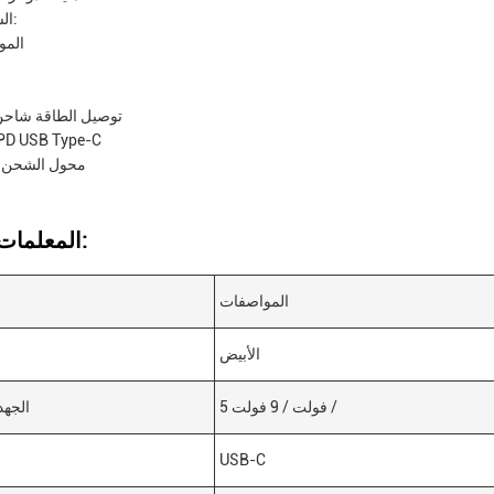
الشهادات:
المو
توصيل الطاقة شاحن
محول D USB Type-C
محول الشحن ا
المعلمات التقنية:
المواصفات
الأبيض
5 فولت / 9 فولت /
الجهد
USB-C
ن