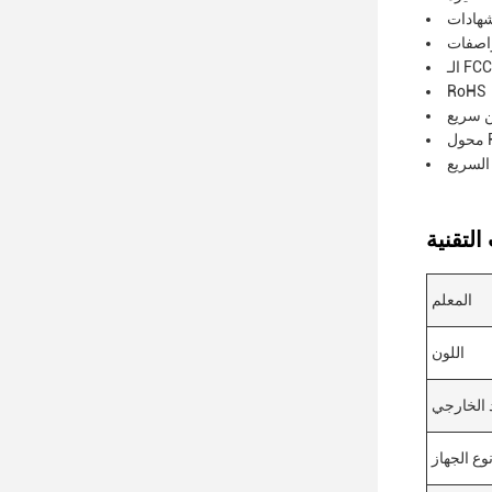
اصفات
الـ FCC
RoHS
 سريع
P
لسريع
المعلم
اللون
 الخارجي
وع الجهاز