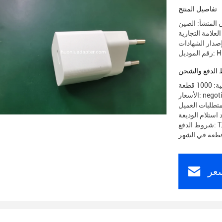
تفاصيل المنتج
 المنشأ: الصين
HN-P
الدفع والشحن
 قطعة
 negotiable
تطلبات العميل
T/T
عر