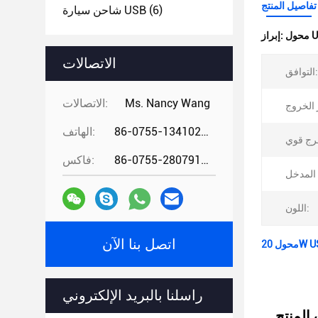
تفاصيل المنتج
(6)
شاحن سيارة USB
إبراز:
الاتصالات
التوافق:
Ms. Nancy Wang
الاتصالات:
86-0755-13410274294
الهاتف:
86-0755-28079166
فاكس:
اللون:
اتصل بنا الآن
راسلنا بالبريد الإلكتروني