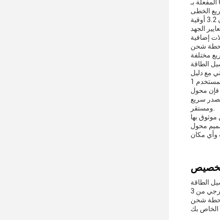
المفعلة بـ USB-C.هذا المحول الأسود الرقيق ليس مجرد ملحق آخرإنه أداة أساسية لنمط الحياة التكنولوجي الحديث مع التيار الخارجي من 3A ، فإنه
واحدة من المناسبات الرئيسية لتطبيق سدادة توصيل الطاقة هي أثناء السفر التصميم المدمج والطبيعة خفيفة الوزن من المحول، يزن 3.2 أوقية
240 فولت ضمان التوافق مع معايير الجهد
ف الذكي مباشرة إلى محطة شحن PD لزيادة
يار الخارجي يعني أنه
ي مع دليل
 الفيديو. يساعد على منع الإحباط من جهازك الذي ينفذ منه
مصدر سريع
ومستقر.
موثوق بها
ات المختلفة، مما يضمن أن
المؤهلة لـ PD.هذا محول شحن PD عالي السرعة
مثالي لأولئك الذين يحتاجون إلى طاقة سريعة وموثوقة أثناء التنقلمع التيار الخارجي من 3A، يمكنك أن تكون على يقين من الشحن السريع، مما يجعلها
جموعة التكنولوجيا الخاصة بك.لدينا محول يأتي في لون أسود أنيق ولها أبعاد صغيرة من 2.5 × 2.5 × 1.2 بوصة، مما يجعلها