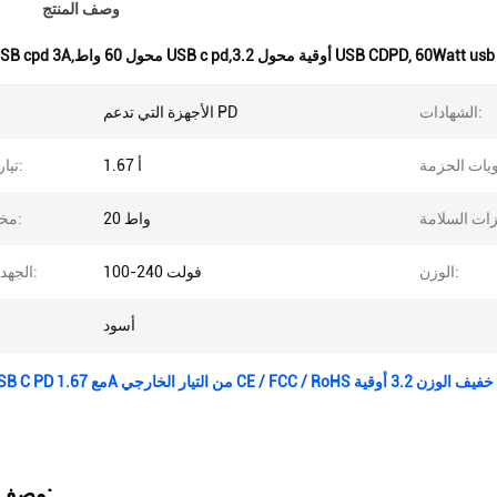
وصف المنتج
60Watt usb 
,
محول USB cpd 3A,محول 60 واط USB c pd,3.2 أوقية محول USB CDPD
الشهادات:
الأجهزة التي تدعم PD
1.67 أ
تيار الخروج:
20 واط
مخرج قوي:
الوزن:
100-240 فولت
الجهد المدخل:
أسود
محول 20W USB C PD مع 1.67A من التيار الخارجي CE / FCC / RoHS خفيف الوزن 3.2 أوقية
وصف المنتج: