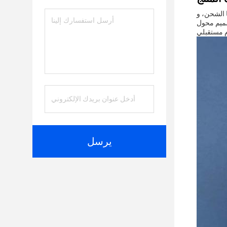
تي تتطلب طاقة فعالة وموثوقة.تم
ة خصيصًا لتلبية احتياجات الأجهزة الحديثة، يوفر مجموعة واسعة من التوافق والراحة من نوع C PD محول. مع هذا الملحق
يرسل