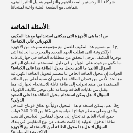
شركاءنا اللوجستيين لمصداقيتهم والتزامهم بتقليل التأثير البيئي،
تتماشى مع الطبيعة البيئية واعية لمنتجاتنا.
الأسئلة الشائعة:
س1: ما هي الأجهزة التي يمكنني استخدامها مع هذا المكيف
الكهربائي عالي الكفاءة؟
ج1: تم تصميم هذا المكيف للعمل مع مجموعة متنوعة من الأجهزة
الإلكترونية التي تتطلب الجهد المحدد والمخرجات الحالية التي
يوفرها المكيف. يرجى التحقق من متطلبات الطاقة في جهازك,عادة
ما تكون موجودة على الجهاز أو في دليل المستخدم، لضمان التوافق.
السؤال الثاني: ما الذي يجعل محول الطاقة هذا عالي الكفاءة؟
الجواب: إن محول الطاقة الخاص بنا مصمم لتحويل الطاقة الكهربائية
مع الحد الأدنى من فقدان الطاقة.هذا يعني أن نسبة أعلى من الطاقة
المستمدة من منفذ تحولت إلى طاقة قابلة للاستخدام لجهازك، مما
يقلل من نفايات الطاقة ويساعد على توفير تكاليف الكهرباء.
السؤال 3: هل يمكن استخدام محول الطاقة هذا على الصعيد
الدولي؟
ج3: نعم، يمكن استخدام هذا المحول دولياً مع نطاق فولتاج المدخل
من 100-240 فولت AC، والذي يغطي معظم فولتاج القياسية في
جميع أنحاء العالم.قد تحتاج إلى محول لمقابس الدبابيس لتناسب
منافذ الدخول الدولية إذا كانت تختلف عن نوع المقابس في بلدك.
السؤال 4: هل هذا محول الطاقة آمن للاستخدام مع الأجهزة
الإلكترونية الحساسة؟