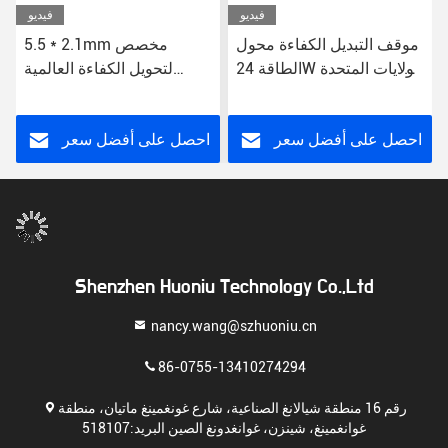
فيديو
فيديو
موقف التبديل الكفاءة محول
5.5 * 2.1mm مخصص
الطاقة 24W الولايات المتحدة
لتحويل الكفاءة العالمية
/ الاتحاد الأوروبي / المملكة
محول الطاقة فوق حماية
المتحدة / أيو وصلة CE FCC
الجهد 12 فولت DC US / EU
RoHS معتمدة
/ UK / AU
احصل على أفضل سعر
احصل على أفضل سعر
Shenzhen Huoniu Technology Co.,Ltd
nancy.wang@szhuoniu.cn
86-0755-13410274294
رقم 16 منطقة شيالانغ الصناعية، شارع غونغمينغ ماتيان، منطقة
غوانغمينغ، شينزن، غوانغدونغ الصين البريد:518107