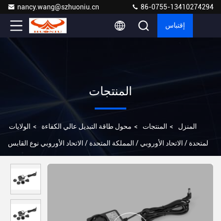
nancy.wang@szhuoniu.cn
86-0755-13410274294
إقتباس
المنتجات
المنزل
>
المنتجات
>
محول طاقة التبديل عالي الكفاءة
>
الولايات
المتحدة / الاتحاد الأوروبي / المملكة المتحدة / الاتحاد الأوروبي نوع القابس
Dc 12v 2a محول الكهرباء Voltage Output 24W 100-240V AC Input