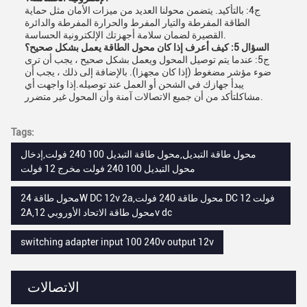
ج4: بالتأكيد. يتضمن محولنا العديد من ميزات الأمان مثل حماية
الطاقة المفرطة والتيار المفرط والحرارة المفرطة والدائرة
القصيرة لضمان سلامة أجهزتك الإلكترونية الحساسة.
السؤال 5: كيف أعرف إذا كان محول الطاقة يعمل بشكل صحيح؟
ج5: عندما يتم توصيل المحول ويعمل بشكل صحيح ، يجب أن ترى
ضوء مؤشر مضغوط (إذا كان مجهزا). بالإضافة إلى ذلك ، يجب أن
يبدأ جهازك في الشحن أو العمل عند توصيله.إذا واجهت أي
مشاكلتأكد من أن جميع الاتصالات آمنة وأن المحول غير متضرر.
Tags:
محول طاقة التبديل,محول طاقة التبديل 100 240 فولت,إدخال
محول التبديل 100 240 فولت مخرج 12 فولت
محول طاقة 24W DC 12v 2a,محول طاقة 240 فولت DC 12 فولت
2A,محول طاقة الاتحاد الأوروبي 12v dc
switching adapter input 100 240v output 12v
الاتصالات