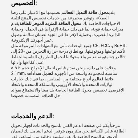
التخصيص:
بلدي
محول طاقة التبديل الفعال
تم تصميمها مع الاعتبار على رضا
العملاء، وتوفير مجموعة من خدمات تخصيص المنتج لتلبية
الاحتياجات الخاصة بك.
محول الطاقة المتردد الموفر للطاقة
يقدم
ميزات حماية قوية، بما في ذلك حماية الإفراط في الحمل، وحماية
الدائرة القصيرة، وحماية الإفراط في الجهد لضمان سلامة وطول
عمر أجهزتك الإلكترونية.
جميع الوحدات تأتي مع الشهادات المرموقة مثل CE، FCC، و RoHS،
تأكيد نوعيتها وموثوقيتها. مع نطاق درجة حرارة التخزين من -20 إلى
85 درجة مئوية،لقد تم بناء محولاتنا لتحمل الظروف القاسيةالحفاظ
على كفاءتها وأدائها.
وعلاوة على ذلك، ونحن نقدم قياس اتصال الإخراج حجم 5.5 ×
2.1mm، مناسبة لمجموعة واسعة من الأجهزة.
مُعديل سدادات
حائط فعال
مع أنواع مختلفة من المقابس، بما في ذلك خيارات
الولايات المتحدة والاتحاد الأوروبي والمملكة المتحدة والاتحاد
الأفريقي. تخصيص محول الطاقة الخاصة بك معنا والاستمتاع بفوائد
حل الطاقة المصممة خصيصا.
الدعم والخدمات:
مرحباً بكم في صفحة الدعم الفني للمنتج والخدمات لجهاز تحويل
الطاقة عالي الكفاءة.نحن ملتزمون بتوفير الدعم الشامل لك لضمان
أن تجربة المنتج الخاصة بك هي سلسة وخالية من المتاعب قدر