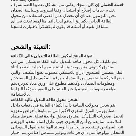
خدمة الضمان:
إن كان منتجك يعاني من مشاكل تغطيها الضمانسوف
نقدم خدمات إصلاح أو استبدال وفقا لشروط وسياسة الضمان.
نحن ملتزمون بضمان أن تحصل على أقصى استفادة من محول
الطاقة الخاص بكفريق الدعم لدينا دائما هنا لمساعدتك في أي
مشاكل تقنية أو أسئلة قد يكون لديكشكراً لاختيارك لمنتجنا
التعبئة والشحن:
تعبئة المنتج لمكيف الطاقة التبديلي عالي الكفاءة:
يتم تغليف كل محول طاقة للتبديل عالية الكفاءة بشكل آمن في
صندوق كرتوني متين وصديق للبيئة مصمم لحماية العنصر أثناء
النقل.يتضمن الصندوق إدراج بلاستيكي مصبوب يضع المكيف، والتي
تمنع الحركة والتخفيف من الصدمات. يرفق المكيف دليل المستخدم
ومعلومات الضمان ، وكلاهما مطبوع على ورق معاد تدويره.يتم
طباعة رسومات التعبئة بالحبر القائم على الصويا، مؤكداً التزامنا
بالاستدامة.
شحن محول طاقة التبديل عالية الكفاءة:
يتم شحن محولات الطاقة ذات الكفاءة العالية في دفعات داخل
صناديق من الورق المقوى الأكبر التي تم بناؤها بأحواض معززة
لتحمل صعوبات النقل.كل صندوق مغلق بواحدة ثقيلة، شريط مضاد
للتلاعب، مما يضمن أمن المحتوى.جيب عازل للماء لتحديد الهوية و
تتبع السهلنحن نستخدم مزيجاً من الوسائد الهوائية والفول السوداني
المتحلل بيولوجياً لملء أي فراغات وتوفير مسدس إضافي.يتم اختيار