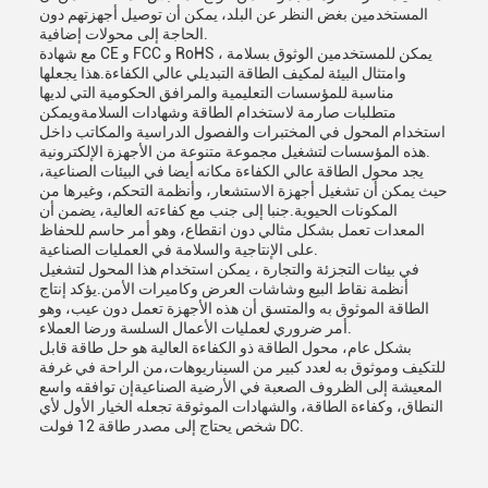
المستخدمين بغض النظر عن البلد، يمكن أن توصيل أجهزتهم دون
الحاجة إلى محولات إضافية.
مع شهادة CE و FCC و RoHS ، يمكن للمستخدمين الوثوق بسلامة
وامتثال البيئة لمكيف الطاقة التبديلي عالي الكفاءة.هذا يجعلها
مناسبة للمؤسسات التعليمية والمرافق الحكومية التي لديها
متطلبات صارمة لاستخدام الطاقة وشهادات السلامةويمكن
استخدام المحول في المختبرات والفصول الدراسية والمكاتب داخل
هذه المؤسسات لتشغيل مجموعة متنوعة من الأجهزة الإلكترونية.
يجد محول الطاقة عالي الكفاءة مكانه أيضا في البيئات الصناعية،
حيث يمكن أن تشغيل أجهزة الاستشعار، وأنظمة التحكم، وغيرها من
المكونات الحيوية.جنبا إلى جنب مع كفاءته العالية، يضمن أن
المعدات تعمل بشكل مثالي دون انقطاع، وهو أمر حاسم للحفاظ
على الإنتاجية والسلامة في العمليات الصناعية.
في بيئات التجزئة والتجارة ، يمكن استخدام هذا المحول لتشغيل
أنظمة نقاط البيع وشاشات العرض وكاميرات الأمن.يؤكد إنتاج
الطاقة الموثوق به والمتسق أن هذه الأجهزة تعمل دون عيب، وهو
أمر ضروري لعمليات الأعمال السلسة ورضا العملاء.
بشكل عام، محول الطاقة ذو الكفاءة العالية هو حل طاقة قابل
للتكيف وموثوق به لعدد كبير من السيناريوهات،من الراحة في غرفة
المعيشة إلى الظروف الصعبة في الأرضية الصناعيةإن توافقه واسع
النطاق، وكفاءة الطاقة، والشهادات الموثوقة تجعله الخيار الأول لأي
شخص يحتاج إلى مصدر طاقة 12 فولت DC.