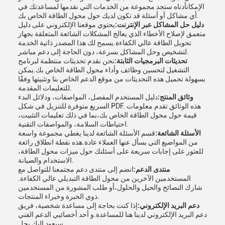
الإمكانأدناه ستجد مجموعة من الخدمات التي نقدمها لمساعدتك في
أي مشاكل أو أسئلة قد تكون لديك حول محول الطاقة الخاص بك.
دليل حل المشاكل عبر الإنترنت:
يحتوي موقعنا الإلكتروني على دليل
متعمق لإصلاح الأخطاء الذي يعالج المشكلات الشائعة المتعلقة بجهاز
تحويل الطاقة عالي الكفاءة.يسمح لك هذا المصدر ذاتية الخدمة
لتشخيص وحل المشاكل بسرعة، دون الحاجة إلى دعم مباشر.
تحديثات البرمجيات الثابتة:
نحن نقدم تحديثات منتظمة لبرنامج
التشغيل لتحسين وظائف وأداء محول الطاقة الخاص بك.يمكن
بسهولة تحميل هذه التحديثات من موقع الدعم الخاص بنا وتثبيتها وفقًا
للتعليمات المقدمة.
وثائق المنتج:
دليل المستخدم المفصل، المواصفات، ودلائل البدء
السريع متوفرة للتنزيل في شكل PDF. هذه الوثائق تقدم معلومات
قيمة حول محول الطاقة الخاص بك،بما في ذلك تعليمات التثبيت،
احتياطات السلامة، والمواصفات التقنية.
الأسئلة الشائعة:
قسم الأسئلة الشائعة لدينا يغطي مجموعة واسعة
من المواضيع التي يسأل عنها العملاء عادة.هذه نقطة انطلاق رائعة
للعثور على إجابات سريعة على أسئلتك حول ميزات محول الطاقة،
الاستخدام والصيانة.
منتدى الدعم:
انضم إلى منتدى دعم مجتمعنا للتواصل مع
المستخدمين الآخرين من محول الطاقة التبديلي عالي الكفاءة.
شارك النصائح والحيل والحلول،أو طلب المشورة من المستخدمين
ذوي الخبرة وخبراء المنتجات.
دعم البريد الإلكتروني:
إذا كنت بحاجة إلى مساعدة شخصية، فريق
دعم البريد الإلكتروني لدينا هنا للمساعدة.و أحد أخصائيي الدعم الفني
سيعود إليك بحل.