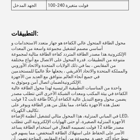
100-240 فولت متغيرة
الجهد المدخل
التطبيقات:
محول الطاقة المتحول عالي الكفاءة هو جهاز متعدد الاستخدامات و
أساسي مصمم لتشغيل مجموعة واسعة من المعدات
الإلكترونية.هذا مصدر الطاقة المتردد كفاءة الطاقة مثالية لمجموعة
متنوعة من التطبيقات. قدرة المحول على الاتصال مع أنواع مختلفة
من المقابس ، بما في ذلك الولايات المتحدة والاتحاد الأوروبي
والمملكة المتحدة والاتحاد الأفريقي ، يجعلها حلًا عالميًا للمستخدمين
في جميع أنحاء العالم.متوافق مع العديد من الأجهزة
الإلكترونيةلضمان اتصال آمن وموثوق به.
واحدة من المناسبات التطبيقية الرئيسية لهذا محول الطاقة عالية
الكفاءة في بيئة المكتب.ومعدات الشبكة الأخرى التي تتطلب مصدر
طاقة ثابت 12 فولت DCيضمن محول وضع التبديل عالية الكفاءة أن
تعمل هذه الأجهزة بكفاءة، مما يقلل من هدر الطاقة ويوفر على
تكاليف الكهرباء.
في المباني المنزلية، هذا المحول مثالي لتشغيل أنظمة الإضاءة LED،
الأجهزة المنزلية الصغيرة، أو حتى الهوايات الإلكترونية التي تتطلب
مصدر طاقة 12 فولت.تصميمه الفعال في استخدام الطاقة يساعد
الأسر على الحفاظ على استهلاك الطاقة المنخفض، مما يسهم في
نمط حياة أكثر خضرة. مجموعة من أنواع المقابس المتاحة تضمن أن