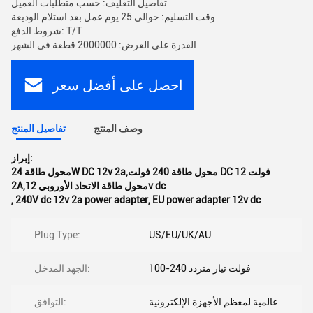
تفاصيل التغليف: حسب متطلبات العميل
وقت التسليم: حوالي 25 يوم عمل بعد استلام الوديعة
شروط الدفع: T/T
القدرة على العرض: 2000000 قطعة في الشهر
احصل على أفضل سعر
وصف المنتج
تفاصيل المنتج
إبراز:
محول طاقة 24W DC 12v 2a,محول طاقة 240 فولت DC 12 فولت
2A,محول طاقة الاتحاد الأوروبي 12v dc
,
240V dc 12v 2a power adapter
,
EU power adapter 12v dc
Plug Type:
US/EU/UK/AU
100-240 فولت تيار متردد
الجهد المدخل:
عالمية لمعظم الأجهزة الإلكترونية
التوافق: