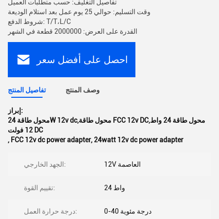
تفاصيل التغليف: حسب متطلبات العميل
وقت التسليم: حوالي 25 يوم عمل بعد استلام الوديعة
شروط الدفع: T/T،L/C
القدرة على العرض: 2000000 قطعة في الشهر
احصل على أفضل سعر
وصف المنتج
تفاصيل المنتج
إبراز:
محول طاقة 24W 12v dc,محول طاقة FCC 12v DC,محول طاقة 24 واط
12 فولت DC
,
FCC 12v dc power adapter
,
24watt 12v dc power adapter
12V العاصمة
الجهد الخارجي:
24 واط
تقييم القوة:
0-40 درجة مئوية
درجة حرارة العمل: