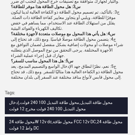
والتيار لجهازك متوافقة مع تصنيفات خرج المحول لتجنب أي ضرر.
س3: هل محول الطاقة هذا موفر للطاقة؟
ج3: بالتأكيد، تم تصميم محول الطاقة ذو الكفاءة العالية لدينا ليكون
موفرًا للطاقة، ويلبي أو يتجاوز معايير كفاءة الطاقة ذات الصلة.
يقلل من استهلاك الطاقة عند الاستخدام، مما يساهم في خفض
تكاليف الكهرباء والفوائد البيئية.
س4: هل يأتي هذا المحول مع موصلات متعددة لأجهزة مختلفة؟
ج4: يتضمن محول الطاقة موصلًا قياسيًا. ومع ذلك، قد تحتاج إلى
شراء موصلات أو محولات إضافية بشكل منفصل لضمان التوافق مع
الأجهزة المختلفة. يرجى التحقق من نوع الموصل الذي يتطلبه
جهازك قبل إجراء عملية الشراء.
س5: هل هذا المحول مناسب للسفر؟
ج5: نعم، نظرًا لنطاق جهد الإدخال الواسع والتصميم المدمج، يعد
محول الطاقة ذو الكفاءة العالية هذا مثاليًا للسفر. ومع ذلك، قد تحتاج
إلى محول قابس لأنواع منافذ مختلفة عند السفر إلى بلدان مختلفة.
Tags:
محول طاقة التبديل,محول طاقة التبديل 100 240 فولت,إدخال
محول التبديل 100 240 فولت مخرج 12 فولت
محول طاقة 24W 12v dc,محول طاقة FCC 12v DC,محول طاقة 24
واط 12 فولت DC