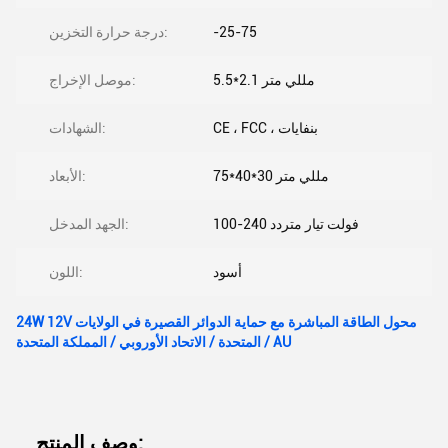
-25-75
درجة حرارة التخزين:
5.5*2.1 مللي متر
موصل الإخراج:
CE ، FCC ، بنفايات
الشهادات:
75*40*30 مللي متر
الأبعاد:
100-240 فولت تيار متردد
الجهد المدخل:
أسود
اللون:
24W 12V محول الطاقة المباشرة مع حماية الدوائر القصيرة في الولايات
المتحدة / الاتحاد الأوروبي / المملكة المتحدة / AU
وصف المنتج: