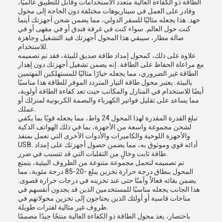
الطاقة ذو الكفاءة العالية متعدد الاستخدامات وقابل للتطبيق عالميًا،
وقادر على العمل في سيناريوهات مختلفة دون الحاجة إلى محول
جهد. هذا يجعله مثاليًا للسفر الدولي، مما يضمن شحن أجهزتك أينما
كنت حول العالم. سواء كنت في غرفة فندق أو في مقهى أو في
صالة مطار، سيبقي هذا المحول أجهزتك قيد التشغيل وجاهزة
للاستخدام.
علاوة على ذلك، كمحول إمداد طاقة صديق للبيئة، فقد تم تصميمه
مع مراعاة الحفاظ على الطاقة. إنه يضمن تشغيل أجهزتك دون إهدار
الطاقة غير الضروري، مما يجعله خيارًا مثاليًا للمستهلكين المهتمين
بالبيئة. يعتبر محول طاقة التيار المتردد الموفر للطاقة هذا مناسبًا
أيضًا للاستخدام في المنازل والمكاتب حيث تعد كفاءة الطاقة أولوية،
مما يساعد على تقليل فواتير الكهرباء والبصمة الكربونية لمنزلك أو
عملك.
تبلغ القدرة المقدرة لهذا المحول 24 واط، مما يجعله قويًا بما يكفي
لشحن مجموعة واسعة من الأجهزة، بما في ذلك الهواتف الذكية
والأجهزة اللوحية والكاميرات والأدوات الأخرى التي تعمل بمنفذ
USB. أدائه قوي وموثوق به، مما يضمن حصول أجهزتك على إمداد
طاقة ثابت وخالٍ من التقلبات التي قد تتسبب في ضرر.
تم تصميمه لتحمل مجموعة متنوعة من الظروف البيئية، يتمتع
المحول بنطاق درجة حرارة تخزين يبلغ -20-85 درجة مئوية، مما
يضمن بقائه فعالاً وآمنًا حتى عند تخزينه في درجات حرارة قصوى.
هذا الجانب يجعله مناسبًا للمستخدمين الذين قد يجدون أنفسهم في
مناخات قاسية أو أولئك الذين يحتاجون إلى تخزين محولاتهم في
ظروف غير مثالية لفترات طويلة.
باختصار، يعد محول الطاقة ذو الكفاءة العالية منتجًا جيدًا مصممًا