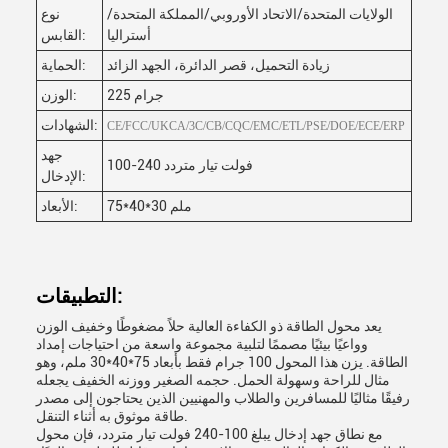
الولايات المتحدة/الاتحاد الأوروبي/المملكة المتحدة/
نوع
أستراليا
القابس:
زيادة التحميل، قصر الدائرة، الجهد الزائد
الحماية:
225 جرام
الوزن:
الشهادات:
CE/FCC/UKCA/3C/CB/CQC/EMC/ETL/PSE/DOE/ECE/ERP
جهد
100-240 فولت تيار متردد
الإدخال:
75*40*30 ملم
الأبعاد:
التطبيقات:
يعد محول الطاقة ذو الكفاءة العالية حلاً مضغوطًا وخفيف الوزن
وواعيًا بيئيًا مصممًا لتلبية مجموعة واسعة من احتياجات إمداد
الطاقة. يزن هذا المحول 100 جرام فقط بأبعاد 75*40*30 ملم، وهو
مثال للراحة وسهولة الحمل. حجمه الصغير ووزنه الخفيف يجعله
رفيقًا مثاليًا للمسافرين والطلاب والمهنيين الذين يحتاجون إلى مصدر
طاقة موثوق به أثناء التنقل.
مع نطاق جهد إدخال يبلغ 100-240 فولت تيار متردد، فإن محول