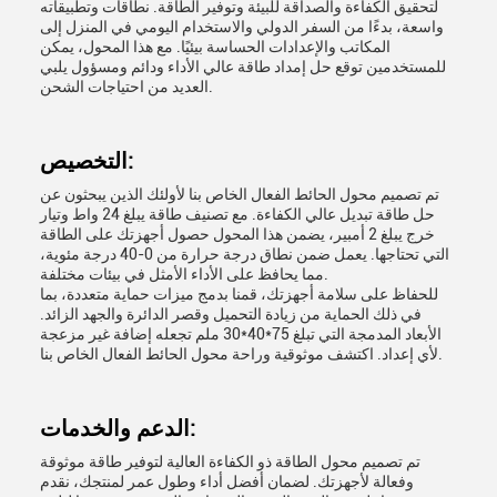
لتحقيق الكفاءة والصداقة للبيئة وتوفير الطاقة. نطاقات وتطبيقاته
واسعة، بدءًا من السفر الدولي والاستخدام اليومي في المنزل إلى
المكاتب والإعدادات الحساسة بيئيًا. مع هذا المحول، يمكن
للمستخدمين توقع حل إمداد طاقة عالي الأداء ودائم ومسؤول يلبي
العديد من احتياجات الشحن.
التخصيص:
تم تصميم محول الحائط الفعال الخاص بنا لأولئك الذين يبحثون عن
حل طاقة تبديل عالي الكفاءة. مع تصنيف طاقة يبلغ 24 واط وتيار
خرج يبلغ 2 أمبير، يضمن هذا المحول حصول أجهزتك على الطاقة
التي تحتاجها. يعمل ضمن نطاق درجة حرارة من 0-40 درجة مئوية،
مما يحافظ على الأداء الأمثل في بيئات مختلفة.
للحفاظ على سلامة أجهزتك، قمنا بدمج ميزات حماية متعددة، بما
في ذلك الحماية من زيادة التحميل وقصر الدائرة والجهد الزائد.
الأبعاد المدمجة التي تبلغ 75*40*30 ملم تجعله إضافة غير مزعجة
لأي إعداد. اكتشف موثوقية وراحة محول الحائط الفعال الخاص بنا.
الدعم والخدمات:
تم تصميم محول الطاقة ذو الكفاءة العالية لتوفير طاقة موثوقة
وفعالة لأجهزتك. لضمان أفضل أداء وطول عمر لمنتجك، نقدم