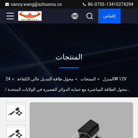
nancy.wang@szhuoniu.cn
86-0755-13410274294
إقتباس
المنتجات
المنزل
>
المنتجات
>
محول طاقة التبديل عالي الكفاءة
>
24W 12V
محول الطاقة المباشرة مع حماية الدوائر القصيرة في الولايات المتحدة /
الاتحاد الأوروبي / المملكة المتحدة / AU