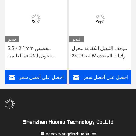
فيديو
فيديو
موقف التبديل الكفاءة محول
5.5 * 2.1mm مخصص
الطاقة 24W الولايات المتحدة
لتحويل الكفاءة العالمية
/ الاتحاد الأوروبي / المملكة
محول الطاقة فوق حماية
المتحدة / أيو وصلة CE FCC
الجهد 12 فولت DC US / EU
RoHS معتمدة
/ UK / AU
احصل على أفضل سعر
احصل على أفضل سعر
Shenzhen Huoniu Technology Co.,Ltd
nancy.wang@szhuoniu.cn