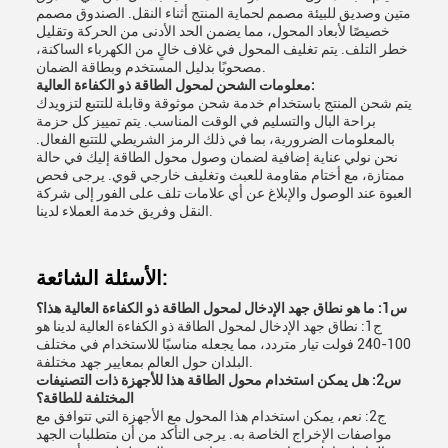
متين وصديق للبيئة مصمم لحماية المنتج أثناء النقل. الصندوق مصمم
خصيصًا لأبعاد المحول، مما يضمن الحد الأدنى من الحركة وتقليل
خطر التلف. يتم تغليف المحول في غلاف خالٍ من الكهرباء الساكنة،
مصحوبًا بدليل المستخدم وبطاقة الضمان.
معلومات الشحن لمحول الطاقة ذو الكفاءة العالية:
يتم شحن المنتج باستخدام خدمة شحن موثوقة وقابلة للتتبع لتزويدك
براحة البال والتسليم في الوقت المناسب. يتم تمييز كل حزمة
بالمعلومات الضرورية، بما في ذلك الرمز الشريطي للتتبع الفعال.
نحن نولي عناية إضافية لضمان وصول محول الطاقة إليك في حالة
ممتازة، مع أختام مقاومة للعبث وتغليف خارجي قوي. يرجى فحص
العبوة عند الوصول والإبلاغ عن أي علامات تلف على الفور إلى شركة
النقل وفريق خدمة العملاء لدينا.
الأسئلة الشائعة:
س1: ما هو نطاق جهد الإدخال لمحول الطاقة ذو الكفاءة العالية هذا؟
ج1: نطاق جهد الإدخال لمحول الطاقة ذو الكفاءة العالية لدينا هو
100-240 فولت تيار متردد، مما يجعله مناسبًا للاستخدام في مختلف
البلدان حول العالم بمعايير جهد مختلفة.
س2: هل يمكن استخدام محول الطاقة هذا للأجهزة ذات التصنيفات
المختلفة للطاقة؟
ج2: نعم، يمكن استخدام هذا المحول مع الأجهزة التي تتوافق مع
مواصفات الإخراج الخاصة به. يرجى التأكد من أن متطلبات الجهد