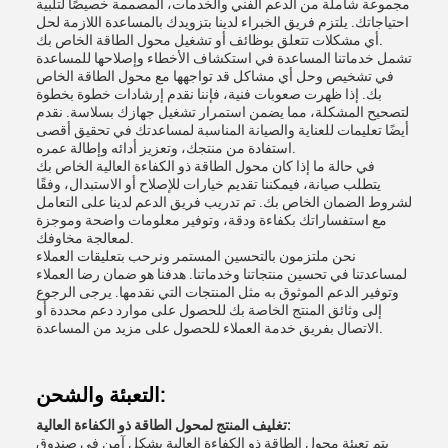
مجموعة شاملة من الدعم الفني والخدمات، المصممة خصيصًا لتلبية
احتياجاتك. يلتزم فريق الخبراء لدينا بتزويدك بالمساعدة اللازمة لحل
أي مشكلات تتعلق بوظائف أو تشغيل محول الطاقة الخاص بك.
تشمل خدماتنا المساعدة في استكشاف الأخطاء وإصلاحها للمساعدة
في تشخيص وحل أي مشاكل قد تواجهها مع محول الطاقة الخاص
بك. إذا ظهرت صعوبات فنية، فإننا نقدم إرشادات خطوة بخطوة
لتصحيح المشكلة، مما يضمن استمرار تشغيل جهازك بسلاسة. نقدم
أيضًا تعليمات للعناية والصيانة المناسبة لمساعدتك في تحقيق أقصى
استفادة من منتجك، وتعزيز أدائه وإطالة عمره.
في حالة ما إذا كان محول الطاقة ذو الكفاءة العالية الخاص بك
يتطلب صيانة، فيمكننا تقديم خيارات للإصلاح أو الاستبدال، وفقًا
لشروط الضمان الخاص بك. تم تدريب فريق الدعم لدينا على التعامل
مع استفساراتك بكفاءة ودقة، وتوفير معلومات واضحة وموجزة
لمعالجة مخاوفك.
نحن ملتزمون بالتحسين المستمر ونرحب بتعليقات العملاء
لمساعدتنا في تحسين منتجاتنا وخدماتنا. هدفنا هو ضمان رضا العملاء
وتوفير الدعم الموثوق به مثل المنتجات التي نقدمها. يرجى الرجوع
إلى وثائق المنتج الخاصة بك للحصول على موارد دعم محددة أو
الاتصال بفريق خدمة العملاء للحصول على مزيد من المساعدة.
التعبئة والشحن:
تغليف المنتج لمحول الطاقة ذو الكفاءة العالية:
يتم تعبئة محول الطاقة ذو الكفاءة العالية بشكل آمن في صندوق