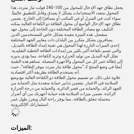
يجعل نطاق جهد الإدخال للمحول من 100-240 فولت تيار متردد، هذا
المحول متعدد الاستخدامات بشكل لا يصدق وقابل للتطبيق عالميًا.
سواء كنت في المنزل أو في المكتب أو مسافرًا إلى الخارج، يضمن
نطاق جهد الإدخال الواسع أن محول الطاقة ذو الكفاءة العالية يمكنه
التكيف مع مصادر الطاقة المختلفة دون الحاجة إلى محول جهد
منفصل. هذه الميزة مفيدة بشكل خاص للمستخدمين الذين
يسافرون بشكل متكرر بين البلدان ذات معايير الجهد المختلفة.
إحدى الميزات البارزة لهذا المحول هي تقنية إمداد الطاقة بالتبديل،
والتي تتسم بكفاءة أكبر بكثير من إمدادات الطاقة الخطية التقليدية.
تقلل آلية التبديل من توليد الحرارة وتزيد الكفاءة، مما يؤدي بدوره
إلى إطالة عمر كل من المحول والأجهزة المتصلة. تساهم هذه التقنية
أيضًا في وضع المنتج كـ "محول طاقة تيار متردد موفر للطاقة"، حيث
أنه يستخدم الطاقة بطريقة أكثر اقتصادية.
علاوة على ذلك، تم تصميم محول الطاقة ذو الكفاءة العالية مع وضع
السلامة في الاعتبار. يتضمن تدابير حماية متعددة مثل الحماية من
الجهد الزائد، والحماية من قصر الدائرة، والحماية من درجة الحرارة
الزائدة. تضمن ميزات السلامة هذه حماية أجهزتك من أي أضرار
محتملة تتعلق بالطاقة، مما يوفر راحة البال ويعزز طول عمر
استثماراتك الإلكترونية.
الميزات: