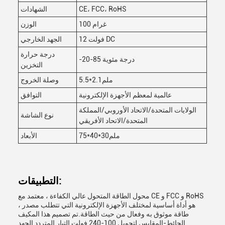
CE، FCC، RoHS
الشهادات
100 غرام
الوزن
12 فولت DC
الجهد الخارجي
درجة حرارة
-20-85 درجة مئوية
التخزين
5.5*2.1ملم
وصلة الخروج
عالمية لمعظم الأجهزة الإلكترونية
التوافق
الولايات المتحدة/الاتحاد الأوروبي/المملكة
نوع الشاشة
المتحدة/الاتحاد الأفريقي
75*40*30ملم
الأبعاد
التطبيقات:
محول الطاقة المتحول عالي الكفاءة ، معتمد مع CE و FCC و RoHS
، هو أداة أساسية لمختلف الأجهزة الإلكترونية التي تتطلب مصدر
طاقة موثوق به وفعال من حيث الطاقة.تم تصميم هذا المكيف
الحائط-المقابس لتحويل 100-240 فولت التيار المتردد الجهد