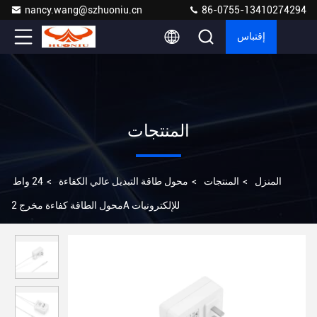
nancy.wang@szhuoniu.cn
86-0755-13410274294
إقتباس
المنتجات
المنزل
>
المنتجات
>
محول طاقة التبديل عالي الكفاءة
>
24 واط
محول الطاقة كفاءة مخرج 2A للإلكترونيات