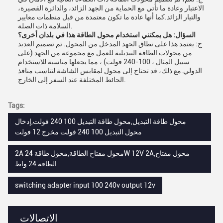
الاعتبار وعادة ما تأتي مع الحماية من الجهد الزائد، والدائرة القصيرة،
والتيار الزائد.كما أنها عادة ما تكون معتمدة من قبل منظمات معايير
السلامة ذات الصلة.
السؤال: هل يمكنني استخدام محول الطاقة هذا في بلدان أخرى؟
ج: يعتمد هذا على نطاق الجهد المدخل من المحول. تم تصميم العديد
من محولات الطاقة التبديلية للعمل مع مجموعة من الجهد (على
سبيل المثال ، 100-240 فولت) ، مما يجعلها مناسبة للاستخدام
الدولي.مع ذلك، قد تحتاج إلى محول لمقابس الشاشة لتناسب منافذ
الحائط المختلفة عند السفر إلى الخارج.
Tags:
محول طاقة التبديل,محول طاقة التبديل 100 240 فولت,إدخال
محول التبديل 100 240 فولت مخرج 12 فولت
2A محول مفتاح الطاقة,محول طاقة 24W 12V 2A,محول مفتاح
الطاقة 24 واط
switching adapter input 100 240v output 12v
الاتصالات