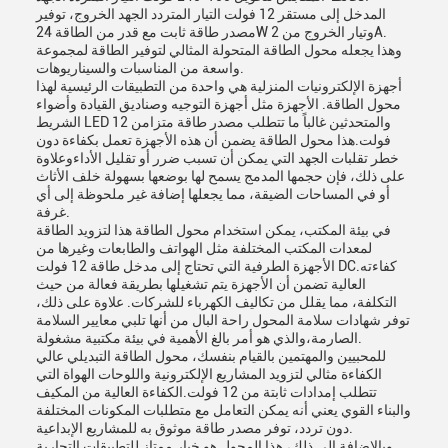
المدخل إلى مستقر 12 فولت التيار المتردد الجهد الخروج، توفير
مصدر طاقة ثابت مع قدر من الطاقة 24W وتيار الخروج من 2A.
وهذا يجعله محول الطاقة المتحولة المثالي لتوفير الطاقة لمجموعة
واسعة من المناسبات والسيناريوهات.
أجهزة الإلكترونيات المنزلية هي واحدة من التطبيقات الرئيسية لهذا
محول الطاقة. الأجهزة مثل أجهزة التوجيه وصناديق القيادة وأضواء
الشريط LED والمتحدثين غالباً ما تتطلب مصدر طاقة متزامن 12
فولت.هذا محول الطاقة يضمن أن هذه الأجهزة تعمل بكفاءة دون
خطر تقلبات الجهد التي يمكن أن تسبب ضرر أو تقليل الأداءوعلاوة
على ذلك، فإن حجمها المدمج يسمح لها بوضعها بسهولة خلف الأثاث
أو في المساحات الضيقة، مما يجعلها إضافة غير ملحوظة إلى أي
غرفة.
في بيئة المكتب، يمكن استخدام محول الطاقة هذا لتزويد الطاقة
لمعدات المكتب المختلفة مثل الهواتف والطابعات وغيرها من
الأجهزة الطرفية التي تحتاج إلى مدخل طاقة 12 فولت DC.كفاءته
العالية تضمن أن الأجهزة يتم تشغيلها بطريقة فعالة من حيث
التكلفة، مما يقلل من تكاليف الكهرباء للشركات. علاوة على ذلك،
توفر شهادات سلامة المحول راحة البال من أنها تلبي معايير السلامة
الصارمة،والذي هو أمر بالغ الأهمية في بيئة مكتبية مشغولة.
للمحبيين والمهتمين بالقيام بنفسك، محول الطاقة التبديلي عالي
الكفاءة مثالي لتزويد المشاريع الإلكترونية واللوحات الهواة التي
تتطلب إمدادات ثابتة من 12 فولت.الكفاءة العالية من المكيف
والبناء القوي يعني أنه يمكن التعامل مع متطلبات المكونات المختلفة
دون تردد، توفر مصدر طاقة موثوق به للمشاريع الإبداعية.
وبالإضافة إلى ذلك، هذا المحول هو خيار ممتاز للتطبيقات التجارية