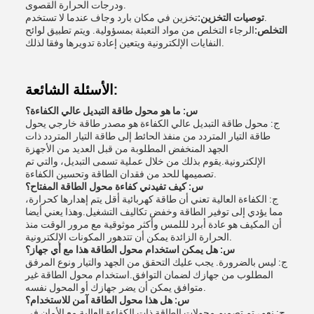
ودرجات الحرارة القصوى.
تخزين في مكان بارد وجاف عندما لا تستخدم.
توصيات التخزين:
التخلص:
الرجاء التخلص من مواد التعبئة بمسؤولية. ويتم تطبيق لوائح
النفايات الإلكترونية ويتعين إعادة تدويرها وفقا لذلك.
الأسئلة الشائعة:
س: ما هو محول طاقة التبديل عالي الكفاءة؟
ج: محول طاقة التبديل عالي الكفاءة هو مصدر طاقة خارجي يحول
طاقة التيار المتردد من منفذ الحائط إلى طاقة التيار المتردد ذات
الجهد المنخفض المطلوبة من قبل العديد من الأجهزة
الإلكترونية.يقوم بذلك من خلال عملية تسمى التبديل، والتي تم
تصميمها للحد من فقدان الطاقة وتحسين الكفاءة.
س: كيف تفيدني كفاءة محول الطاقة المفتاح؟
ج: الكفاءة العالية تعني أن طاقة كهربائية أقل يتم إهدارها كحرارة،
مما يؤدي إلى توفير الطاقة وخفض تكاليف التشغيل.وهذا يعني أيضا
أن المكيف هو عادة أبرد لللمس وأكثر موثوقية مع مرور الوقت منذ
الحرارة الزائدة يمكن أن تتدهور المكونات الإلكترونية.
س: هل يمكن استخدام محول الطاقة هذا مع أي جهاز؟
ج: ليس بالضرورة. يجب عليك التحقق من الجهد والتيار ونوع المرفق
المطلوب من جهازك لضمان التوافق.استخدام محول الطاقة غير
متوافق يمكن أن يضر جهازك أو المحول نفسه.
س: هل هذا محول الطاقة آمن للاستخدام؟
ج: نعم، تم تصميم محولات الطاقة ذات الكفاءة العالية مع الأمان في