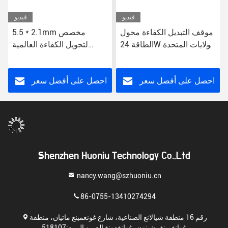
فيديو
فيديو
موقف التبديل الكفاءة محول
5.5 * 2.1mm مخصص
الطاقة 24W الولايات المتحدة
لتحويل الكفاءة العالمية
/ الاتحاد الأوروبي / المملكة
محول الطاقة فوق حماية
المتحدة / أيو وصلة CE FCC
الجهد 12 فولت DC US / EU
RoHS معتمدة
/ UK / AU
احصل على أفضل سعر
احصل على أفضل سعر
Shenzhen Huoniu Technology Co.,Ltd
nancy.wang@szhuoniu.cn
86-0755-13410274294
رقم 16 منطقة شيالانغ الصناعية، شارع غونغمينغ ماتيان، منطقة
غوانغمينغ، شينزن، غوانغدونغ الصين البريد:518107