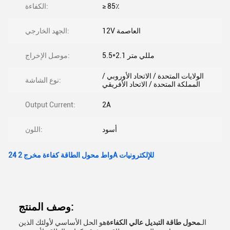
≥ 85٪
الكفاءة:
12V العاصمة
الجهد الخارجي:
5.5*2.1 مللي متر
موصل الإخراج:
الولايات المتحدة / الاتحاد الأوروبي /
نوع الشاشة:
المملكة المتحدة / الاتحاد الأفريقي
Output Current:
2A
أسود
اللون:
24 واط محول الطاقة كفاءة مخرج 2A للإلكترونيات
وصف المنتج:
الـ
محول طاقة التبديل عالي الكفاءة
هو الحل الأساسي لأولئك الذين