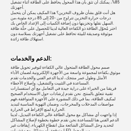
85%، يمكنك أن تثق بأن هذا المحول يحافظ على الطاقة أثناء تشغيل
أجهزتك.
هل أنت قلق بشأن ظروف التخزين؟ هذا المكيف يمكن أن يتحمل
درجات حرارة التخزين تتراوح من -20 إلى 85 درجة مئوية،من
السهل نقلها وتخزينها دون إضافة الكميات إلى الإعداد الخاص بك.
اختر مُحوّل الطاقة ذو الكفاءة العالية لدينا للحصول على حلّة طاقة
موثوقة وصديقة للبيئة تحافظ على تشغيل أجهزتك بسلاسة دون
استهلاك طاقة زائدة.
الدعم والخدمات:
صمم محول الطاقة المتحول عالي الكفاءة لتوفير تحويل طاقة
موثوق بكفاءة لمجموعة واسعة من الأجهزة الإلكترونية.لضمان الأداء
الأمثل وطول عمر منتجك، لدينا الدعم الفني والخدمات تقدم
المساعدة في التثبيت والتشغيل، وإصلاح الأخطاء.
فريقنا من الخبراء على دراية جيدة في التعامل مع أي استفسارات
تقنية تتعلق بالمنتج. نحن نقدم إرشادات حول الاستخدام الصحيح
لمكيف الطاقة، بما في ذلك المشورة على الأجهزة المتوافقة،فهم
مواصفات المدخلات والمخرجات، وضمان التهوية المناسبة لتبديد
الحرارة لمنع الإفراط في الحرارة.
إذا واجهت أي مشاكل مع محول الطاقة عالي الكفاءة التبديل، لدينا
الدعم الفني هنا للمساعدة.نحن نقدم خطوة بخطوة لإصلاح المشاكل
لتحديد وحل المشاكل الشائعة مثل انقطاع الكهرباء، إيقافات غير
متوقعة، أو مشاكل مع مؤشرات LED من المحول.