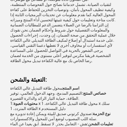
لتقنيات الصيانة، تشمل خدماتنا نصائح حول الفحوصات المنتظمة،
وكيفية تنظيف المحول بأمان، وتوصيات التخزين للحفاظ على كفاءة
المحول العالية.كما نقدم معلومات عن تحديثات البرمجيات الثابتة إذا
كانت متاحة وتعليمات حول كيفية تثبيتها لتحسين أداء المنتج وميزاته.
إن التزامنا بالرضا عن العملاء يتضمن الدعم للمطالبات الضمانية
والمعلومات التفصيلية حول شروط وأحكام الضمان.نحن نقودك
خلال عملية التحقق من صحة الضمان، إن وجدت، إجراءات الحصول
على خدمة استبدال أو إصلاح لمكيف الطاقة التبديلي عالي الكفاءة.
لأي استفسارات أو مخاوف أخرى لا تغطيها دعمنا التقني القياسي،
يرجى الشعور بالحرية في التواصل للحصول على المساعدة
الشخصية.فريقنا مكرس لتوفير أعلى مستوى من الخدمة لضمان
رضا الخاص بك مع عالية الكفاءة تبديل محول الطاقة.
التعبئة والشحن:
اسم المنتج
محول طاقة التبديل عالي الكفاءة
خصائص المنتج:
التصميم المدمج، وجهد الدخول العالمي، توفير
الطاقة، حماية التيار الزائد والدائرة القصيرة.
محتويات العبوة:
1 x محول طاقة التبديل عالي الكفاءة، 1 x سلك
الطاقة المتردد، 1 x دليل المستخدم
نوع الحزمة:
صندوق كرتوني صديق للبيئة ويمكن إعادة تدويره مع
سلة اللب المصبوب لوضع آمن للمحول والاكسسوارات.
تعليمات الشحن:
هش - التعامل بحذر. لا تسقط. ابق بعيدا عن الماء