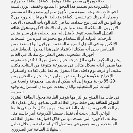
يحتاجون إلى مصدر طاقة موثوق بكفاءة الطاقة لأجهزتهم
الإلكترونية.تم تصميم هذا المحول المدمج وخفيف الوزن لتلبية
احتياجات مجموعة متنوعة من الأجهزة، توفير مصدر طاقة مستقر
مع تيار الخروج من 2A، وضمان أجهزتك يتم تشغيل بكفاءة وفعالية.
مع التوافق العالمي نوع سدادة، بما في ذلك الولايات المتحدة، الاتحاد
الأوروبي، المملكة المتحدة، والخيارات الاتحاد الأفريقي
محول طاقة
التبديل الفعال
يقدم تنوعا لا مثيل له، مما يجعله رفيق سفر مثالي
للرحلات الدولية أو للاستخدام مع مجموعة كبيرة من المنتجات
الإلكترونية في المنزل.المرونة المقدمة من قبل أنواع متعددة من
المقابس يعني أنه يمكنك الاعتماد على هذا المحول للحفاظ على
أجهزتك مشحونة، بغض النظر عن مكانك في العالم.
يحتوي المكيف على نطاق درجة حرارة عمل من 0-40 درجة مئوية،
مما يضمن أدائه بشكل مثالي في مجموعة متنوعة من البيئات.مكتب
مكيف أو غرفة نوم دافئة، هذا المحول يحافظ على كفاءته واستقرار
الإخراج. علاوة على ذلك، تشير معايير درجة حرارة التخزين من
-20-85 درجة مئوية إلى أنه يمكن أن يتحمل مجموعة واسعة من
البيئات غير التشغيلية،والذي يتحدث عن مدى استمرارية وقوة
تصميمه.
في قلب هذا المنتج هو التزامها بتوفير الطاقة.
محول الطاقة المتردد
الموفر للطاقة
ليس فقط توفر الطاقة التي تحتاجها ولكن تفعل ذلك
مع الحد الأدنى من نفايات الطاقة. وهذا مهم بشكل خاص في عالمنا
الواعي البيئي،حيث أن تقليل بصمتنا الكربونية أمر حاسم مثل
وظائف الأجهزة التي نستخدمهامن خلال اختيار هذا محول الطاقة،
المستخدمين يساهمون في مستقبل أكثر استدامة من خلال تقليل
استهلاك الطاقة غير الضروري.