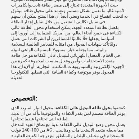
حيث الأجهزة المتعددة تحتاج إلى مصدر طاقة ثابت.والكاميرات
الأمنية غالبا ما تعمل بشكل مستمر وتعتمد على محول طاقة موثوق
به لتجنب انقطاع في الخدمةويعني أيضاً أن هذا المنتج يمكن أن يسهم
في تقليل تكاليف التشغيل من خلال تقليل إهدار الطاقة.
بفضل نطاقه المتعدد الجهد، يمكن استخدام محول الطاقة عالي
الكفاءة في جميع أنحاء العالم، من أمريكا الشمالية إلى أوروبا إلى
آسيامما يجعلها حلًا عالميًا للمسافرين أو الشركات التي تعمل
دوليًاتأكد شهادات المحول من امتثاله للمعايير العالمية للسلامة
والبيئة، مما يجعله خيارا مسؤولا للمستهلك الواعي للبيئة.
في الختام، المعدل الكهربائي للتبديل عالي الكفاءة هو حل طاقة
متعدد الاستخدامات وآمن وفعال مناسب لمجموعة كبيرة من
الأجهزة الإلكترونية والسيناريوهات.المكتب، التجارية، أو الإبداع، هذا
المحول يوفر موثوقية وكفاءة الطاقة التي تتطلبها التكنولوجيا
الحديثة.
التخصيص:
اكتشفوا
محول طاقة التبديل عالي الكفاءة
، محول التيار المتردد الذي
يوفر الطاقة مصمم لمن يقدر الكفاءة والموثوقيةالتأكد من أن لديك
الطاقة التي تحتاجها عندما تحتاجها.
يعمل محول وضع التبديل عالي الكفاءة لدينا مع نطاق الجهد المدخل
من 100-240 فولت AC ، مما يجعله متعدد الاستخدامات ومناسب
للاستخدام في مختلف البلدان والمناطق.مع درجة الكفاءة العالية ≥