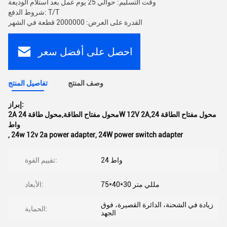
وقت التسليم: حوالي 25 يوم عمل بعد استلام الوديعة
شروط الدفع: T/T
القدرة على العرض: 2000000 قطعة في الشهر
احصل على أفضل سعر
وصف المنتج
تفاصيل المنتج
إبراز:
2A محول مفتاح الطاقة,محول طاقة 24W 12V 2A,محول مفتاح الطاقة 24
واط
,
24w 12v 2a power adapter
,
24W power switch adapter
24 واط
تقييم القوة:
75*40*30 مللي متر
الأبعاد:
زيادة في الشحنة، الدائرة القصيرة، فوق
الحماية:
الجهد