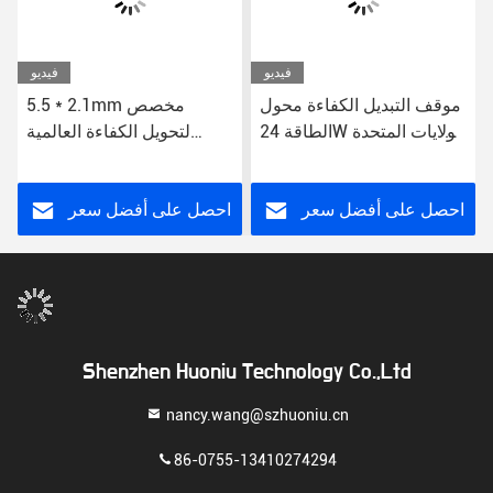
فيديو
فيديو
موقف التبديل الكفاءة محول
5.5 * 2.1mm مخصص
الطاقة 24W الولايات المتحدة
لتحويل الكفاءة العالمية
/ الاتحاد الأوروبي / المملكة
محول الطاقة فوق حماية
المتحدة / أيو وصلة CE FCC
الجهد 12 فولت DC US / EU
RoHS معتمدة
/ UK / AU
احصل على أفضل سعر
احصل على أفضل سعر
Shenzhen Huoniu Technology Co.,Ltd
nancy.wang@szhuoniu.cn
86-0755-13410274294