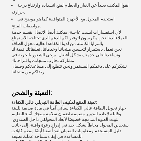
ابقوا المكيف بعيداً عن الغبار والحطام لمنع انسداده وارتفاع درجة
حرارته.
استخدم المحول مع الأجهزة المتوافقة كما هو موضح في
مواصفات المنتج.
لأي استفسارات ليست عاجلة، يمكنك أيضا الاتصال بقسم خدمة
العملاء لدينا.نحن مكرسون لتوفير لكم الدعم الذي تحتاجه للاستمتاع
بالمزايا الكاملة من لدينا الكفاءة العالية محول الطاقة.
نحن نعمل باستمرار لتحسين منتجاتنا وخدماتنا. تعليقاتك قيمة لنا
وتساعدنا على خدمتك بشكل أفضل. يرجى الشعور بالحرية في
مشاركة تجارب منتجاتك واقتراحاتك.
نشكركم على دعمكم المستمر ونحن نتطلع إلى مساعدتكم وضمان
رضاكم من منتجاتنا.
التعبئة والشحن:
تعبئة المنتج لمكيف الطاقة التبديلي عالي الكفاءة:
جهاز تحويل الطاقة عالي الكفاءة سيأتي آمناً في مادة صديقة للبيئة
وقابلة لإعادة التدوير مصممة لضمان سلامة منتجك أثناء النقليتم
تثبيت العبوة المدمجة خصيصًا لأبعاد المحولفي داخل الصندوق،
ستجدين المحول محاطاً بشكل جيد في إدراج رغوة واقية، إلى جانب
دليل المستخدم ومعلومات الضمان.لقد أضفنا أيضًا منظم كابلات
للمساعدة في إبقاء مساحة عملك نظيفة.