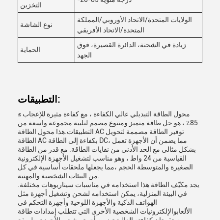
التخزين
الولايات المتحدة/الاتحاد الأوروبي/المملكة
نوع الشاشة
المتحدة/الاتحاد الأفريقي
زيادة في الشحنة، الدائرة القصيرة، فوق
الحماية
الجهد
التطبيقات:
محول الطاقة التبديلي عالي الكفاءة ، مع كفاءة مثيرة للإعجاب ≥
85٪ ، هو حل طاقة متميز ومتنوع مصمم لتلبية مجموعة واسعة من
التطبيقات.هذا محول الطاقة AC توفير الطاقة مصممة لتحويل
الطاقة AC بكفاءة إلى الطاقة DC، مما يضمن أن الأجهزة تعمل
بشكل مثالي مع الحد الأدنى من نفايات الطاقة. مع قدر من الطاقة
القياسية من 24 واط ، وهو مناسب لتشغيل الأجهزة الإلكترونية
الصغيرة والمتوسطة الحجم ،مما يجعلها ملحقات أساسية في كل
من البيئات الشخصية والمهنية.
يجد مكيّف الطاقة هذا استخدامه في مناسبات سيناريوهات مختلفة.
في البيئة المنزلية، يمكن استخدامه لشحن وتشغيل أجهزة مثل
الهواتف الذكية والأجهزة اللوحية وأجهزة التحكم في
الألعابوالإلكترونيات الشخصية الأخرى التي تتطلب إمدادات طاقة