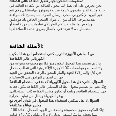
معلومات الشحن لجهاز تعديل الطاقة عالي الكفاءة:
نحن نحرص على أن يصل لك محول الطاقة ذو الكفاءة العالية في
حالة مثاليةالذين يقدمون خدمة سريعة وموثوق بهاستتلقى رقم تتبع
عبر البريد الإلكتروني بمجرد إرسال الطرد، مما يسمح لك بمراقبة
تقدمه.يرجى التأكد من أن عنوان الشحن الخاص بك هو دقيق
وشخص ما متاح لاستلام الطردلأي تعليمات شحن خاصة أو
استفسارات، لا تتردد في الاتصال بفريق خدمة العملاء لدينا.
الأسئلة الشائعة:
س1: ما هي الأجهزة التي يمكنني استخدامها مع هذا المكيف
الكهربائي عالي الكفاءة؟
ج1: تم تصميم هذا المحول ليكون متوافقًا مع مجموعة متنوعة من
الأجهزة الإلكترونية التي تتطلب مدخل DC وتتناسب مع مواصفات
الجهد والتيار للمحول.الرجاء التحقق من الجهد (V) والتيار (A) في
جهازك لضمان التوافق قبل الاستخدام.
السؤال الثاني: هل هذا محول الكهرباء كفء في استخدام الطاقة؟
ج2: نعم، تم تصميم محول الطاقة التبديلي عالي الكفاءة لتكون فعالة
في استخدام الطاقة، وتلبية أو تجاوز معايير الكفاءة ذات الصلة.الذي
يوفر الكهرباء ويقلل من توليد الحرارة.
السؤال 3: هل يمكنني استخدام هذا المحول في بلدان أخرى مع
معايير فولتاج مختلفة؟
ج3: المكيف مجهز بمجموعة واسعة من الجهد المدخل ، عادة 100-
240 فولت AC ، مما يجعله مناسبًا للسفر الدولي.لا يزال عليك