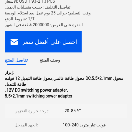
الأسعار: USD 1.93-2.13 PCS
تفاصيل التغليف: حسب متطلبات العميل
وقت التسليم: حوالي 25 يوم عمل بعد استلام الوديعة
شروط الدفع: T/T
القدرة على العرض: 2000000 قطعة في الشهر
احصل على أفضل سعر
وصف المنتج
تفاصيل المنتج
إبراز:
محول طاقة عالمي,محول طاقة التبديل 12 فولت DC,5.5*2.1mm محول
طاقة للتبديل
,
12V DC switching power adapter
,
5.5*2.1mm switching power adapter
-20-85 ℃
درجة حرارة التخزين:
100-240 فولت تيار متردد
الجهد المدخل: