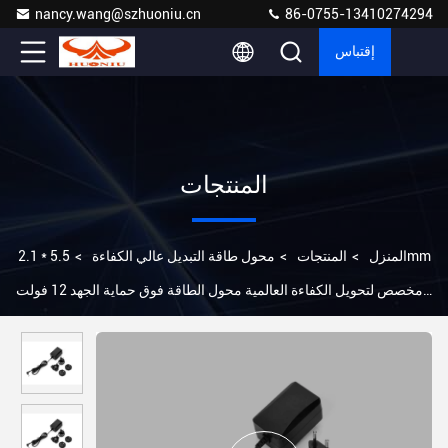
nancy.wang@szhuoniu.cn
86-0755-13410274294
إقتباس
المنتجات
المنزل
>
المنتجات
>
محول طاقة التبديل عالي الكفاءة
>
5.5 * 2.1mm
مخصص لتحويل الكفاءة العالمية محول الطاقة فوق حماية الجهد 12 فولت
DC US / EU / UK / AU