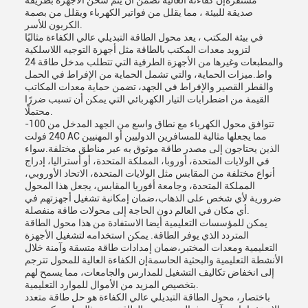
مستقرةإن كفاءته العالية تضمن أن يتم شحن الأجهزة بطريقة
صديقة للبيئة ، مما يقلل من فواتير الكهرباء ويقلل من بصمة
الكربون للأسر.
في بيئة المكتب ، يعد محول الطاقة التبديلي عالي الكفاءة مثاليًا
لتزويد معدات المكتب بالطاقة مثل أجهزة التوجيه اللاسلكية
والمطبعات وغيرها من الأجهزة الطرفية التي تتطلب مدخل طاقة 24
واط.ميزات الحماية، والتي تشمل الحماية من الإفراط في الحمل
والقطر القصير والإفراط في الجهد، تضمن حماية معدات المكاتب
القيمة من اضطرابات التيار الكهربائي التي يمكن أن تسبب ضررًا
محتملًا.
تتوافق محول الكهرباء مع نطاق واسع من الجهد المدخل من 100-
240 فولت AC مما يجعلها مثالية للمسافرين الدوليين أو المهنيين
الذين يحتاجون إلى مصدر طاقة موثوق به عبر مناطق مختلفة.سواء
في الولايات المتحدة، أوروبا، المملكة المتحدة، أو أستراليا، إدراج
أنواع مختلفة من المقابس مثل الولايات المتحدة، الاتحاد الأوروبي،
المملكة المتحدة، وجامعة أفوريا المقابس، يجعل هذا المحول
ضرورية لأي شخص على الذهاب،ضمان إمكانية تشغيل أجهزتهم في
أي مكان في العالم دون الحاجة إلى محولات طاقة منفصلة.
يمكن للمؤسسات التعليمية أيضا الاستفادة من هذا محول الطاقة
المتردد الذي يوفر الطاقة. يمكن استخدامه لتشغيل الأجهزة
التعليمية ومعدات المختبر،ضمان إمدادات طاقة متسقة وآمنة خلال
الأنشطة التعليمية والبحثية الحاسمةإن الكفاءة العالية للمحول تترجم
إلى انخفاض تكاليف التشغيل للمدارس والجامعات، مما يسمح لهم
بتخصيص المزيد من الأموال للموارد التعليمية.
باختصار، محول الطاقة التبديلي عالي الكفاءة هو حل طاقة متعدد