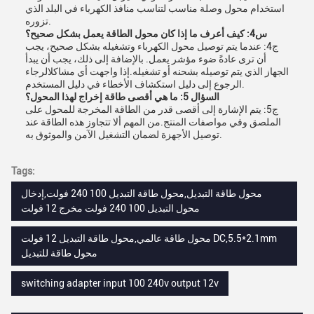
استخدام محول وصلة مناسب لتناسب منافذ الكهرباء في البلد الذي
تزوره.
س4: كيف أعرف ما إذا كان محول الطاقة يعمل بشكل صحيح؟
ج4: عندما يتم توصيل محول الكهرباء وتشغيله بشكل صحيح، يجب
أن ترى عادةً ضوء مؤشر يعمل. بالإضافة إلى ذلك، يجب أن يبدأ
الجهاز الذي يتم توصيله بشحنه أو تشغيله.إذا واجهت أي مشاكلالرجاء
الرجوع إلى دليل استكشاف الأخطاء في دليل المستخدم.
السؤال 5: ما هي أقصى طاقة إخراج لهذا المحول؟
ج5: يتم الإشارة إلى أقصى قدر من الطاقة المخرجة للمحول على
الملصق وفي مواصفات المنتج.من المهم ألا تتجاوز هذه الطاقة عند
توصيل الأجهزة لضمان التشغيل الآمن والموثوق به.
Tags:
محول طاقة التبديل,محول طاقة التبديل 100 240 فولت,إدخال
محول التبديل 100 240 فولت مخرج 12 فولت
محول طاقة عالمي,محول طاقة التبديل 12 فولت DC,5.5*2.1mm
محول طاقة للتبديل
switching adapter input 100 240v output 12v