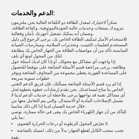
الدعم والخدمات:
شكراً لاختيارك لمعدل الطاقة ذو الكفاءة العالية نحن ملتزمون
بتزويدك بمنتجات وخدمات عالية الجودةالموثوقية، وكفاءة الطاقة،
وضمان أنه يمكنك تشغيل أجهزتك بأمان وفعالية.
للاستخدام الأمثل لمكيف الطاقة الخاص بك، يرجى الرجوع إلى دليل
المستخدم لتعليمات التثبيت، وتحذيرات السلامة، وممارسات الصيانة
المناسبة.تأكد من أن مواصفات الطاقة من الجهاز الخاص بك مطابقة
لتلك من المحول لمنع أي تلف.
إذا واجهت أي مشاكل مع محولك، أو إذا كان لديك أسئلة حول
وظائفه، يرجى مراجعة قسم الأسئلة الشائعة على موقعنا للحصول
على المساعدة الفورية.يغطي مجموعة من المخاوف الشائعة ويوفر
خطوات تسوية سريعة.
إذا لم يرد قسم الأسئلة الشائعة مسألتك، فإن فريق الدعم التقني
الخاص بنا متاح لمساعدتك. نحن نقدم إرشادات خطوة بخطوة لحل
أي مشاكل تقنية قد تواجهها.يرجى ملاحظة أن خدمات الدعم لدينا لا
تشمل الإصلاحات المادية أو الاستبدال، والتي يتم التعامل معها من
خلال خدمة الضمان لدينا إذا كان ذلك مناسبا.
للتأكد من أن جهاز الكهرباء الخاص بك يبقى في حالة ممتازة، نوصي
بما يلي:
لا تعرّض المحول للرطوبة أو درجات الحرارة القصوى.
تجنب سحب الكابل لقطع الجهاز؛ بدلاً من ذلك، امسك بالشاشة
بقوة.