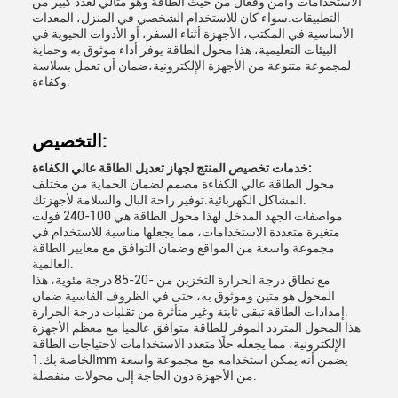
الاستخدامات وآمن وفعال من حيث الطاقة وهو مثالي لعدد كبير من
التطبيقات.سواء كان للاستخدام الشخصي في المنزل، المعدات
الأساسية في المكتب، الأجهزة أثناء السفر، أو الأدوات الحيوية في
البيئات التعليمية، هذا محول الطاقة يوفر أداء موثوق به وحماية
لمجموعة متنوعة من الأجهزة الإلكترونية،ضمان أن تعمل بسلاسة
وكفاءة.
التخصيص:
خدمات تخصيص المنتج لجهاز تعديل الطاقة عالي الكفاءة:
محول الطاقة عالي الكفاءة مصمم لضمان الحماية من مختلف
المشاكل الكهربائية.توفير راحة البال والسلامة لأجهزتك.
مواصفات الجهد المدخل لهذا محول الطاقة هي 100-240 فولت
متغيرة متعددة الاستخدامات، مما يجعلها مناسبة للاستخدام في
مجموعة واسعة من المواقع وضمان التوافق مع معايير الطاقة
العالمية.
مع نطاق درجة الحرارة التخزين من -20-85 درجة مئوية، هذا
المحول هو متين وموثوق به، حتى في الظروف القاسية ضمان
إمدادات الطاقة تبقى ثابتة وغير متأثرة من تقلبات درجة الحرارة.
هذا المحول المتردد الموفر للطاقة متوافق عالميا مع معظم الأجهزة
الإلكترونية، مما يجعله حلًا متعدد الاستخدامات لاحتياجات الطاقة
الخاصة بك.1mm يضمن أنه يمكن استخدامه مع مجموعة واسعة
من الأجهزة دون الحاجة إلى محولات منفصلة.