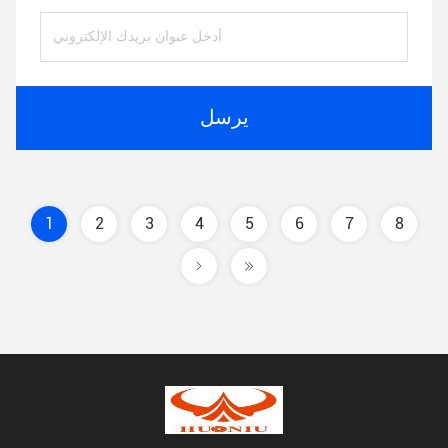
يرسل
1
2
3
4
5
6
7
8