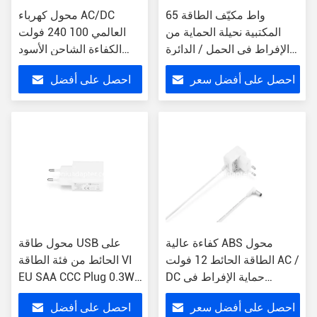
65 واط مكيّف الطاقة
محول كهرباء AC/DC
المكتبية نحيلة الحماية من
العالمي 100 240 فولت
الإفراط في الحمل / الدائرة
الكفاءة الشاحن الأسود
القصيرة
الحائط
احصل على أفضل سعر
احصل على أفضل
سعر
كفاءة عالية ABS محول
محول طاقة USB على
الطاقة الحائط 12 فولت AC /
الحائط من فئة الطاقة VI
DC حماية الإفراط في
EU SAA CCC Plug 0.3W
الإدخال
MAX محول طاقة
احصل على أفضل سعر
احصل على أفضل
الاستعداد