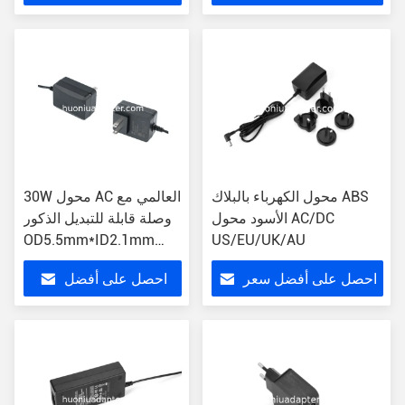
سعر
محول الكهرباء بالبلاك ABS
30W محول AC العالمي مع
الأسود محول AC/DC
وصلة قابلة للتبديل الذكور
OD5.5mm*ID2.1mm
US/EU/UK/AU
حماية OCP
احصل على أفضل سعر
احصل على أفضل
سعر