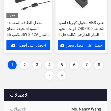
فيديو
محول كهرباء أسود ABS على
معدل الطاقة المعتمدة
الحائط 100-240 فولت الجهد
السوداء نحيفة سطح
المدخل 1A التيار الخارجي
المكتب 65W 3.42A التيار
الخارجي النوع القابس
احصل على أفضل سعر
احصل على أفضل
العالمي
سعر
1
2
3
4
5
6
7
8
الاتصالات
Ms. Nancy Wang
الاتصالات: