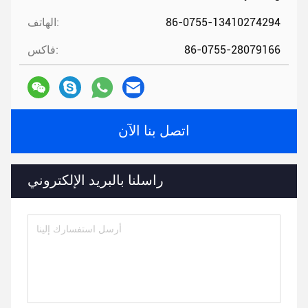
86-0755-13410274294
الهاتف:
86-0755-28079166
فاكس:
اتصل بنا الآن
راسلنا بالبريد الإلكتروني