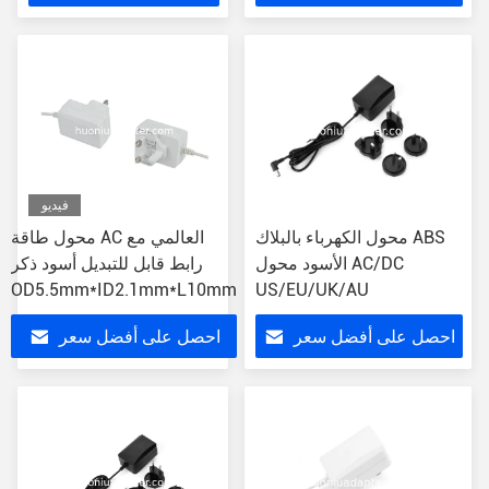
سعر
فيديو
محول الكهرباء بالبلاك ABS
محول طاقة AC العالمي مع
الأسود محول AC/DC
رابط قابل للتبديل أسود ذكر
OD5.5mm*ID2.1mm*L10mm
US/EU/UK/AU
احصل على أفضل سعر
احصل على أفضل سعر