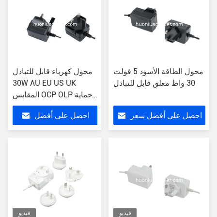
محول الطاقة الأسود 5 فولت
محول كهرباء قابل للتبادل
30 واط مغلق قابل للتبادل
30W AU EU US UK
المقابس OCP OLP حماية
OVP
احصل على أفضل سعر
احصل على أفضل
سعر
فيديو
فيديو