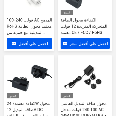
فيديو
الكفاءة محول الطاقة
100-240 فولت AC المدمج
المتحركة المترددة 12 فولت
RoHS معتمد محول الطاقة
معتمد CE / FCC / RoHS
التبديلية مع حماية من
الإفراط
احصل على أفضل سعر
احصل على أفضل
سعر
فيديو
فيديو
محول طاقة التبديل العالمي
كفاءة معتمدة 24W محول
100 240 فولت مدخل AC
طاقة التبديل 12V DC
24W US/EU/UK/AU 5.5 *
حماية الإفراط في الطاقة