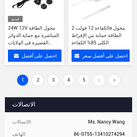
فيديو
الكفاءة 12 فولت 2a محول
24W 12V محول الطاقة
الطاقة حماية من الإفراط
المباشرة مع حماية الدوائر
الكلي 85% الكفاءة
القصيرة في الولايات
المتحدة / الاتحاد الأوروبي /
احصل على أفضل سعر
احصل على أفضل
المملكة المتحدة / AU
سعر
1
2
3
4
5
الاتصالات
Ms. Nancy Wang
الاتصالات:
86-0755-13410274294
الهاتف: