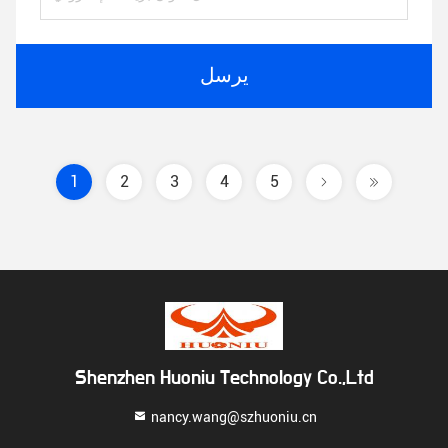
يرسل
1
2
3
4
5
Shenzhen Huoniu Technology Co.,Ltd
nancy.wang@szhuoniu.cn