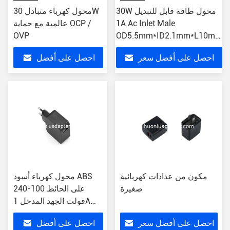
30W محول طاقة قابل للتبديل
محول كهرباء متبادل 30W
1A Ac Inlet Male
عالمية مع حماية OCP /
OVP
OD5.5mm*ID2.1mm*L10mm
DC Connector
احصل على أفضل سعر
احصل على أفضل
سعر
مكون من عدادات كهربائية
محول كهرباء أسود ABS
صغيرة
على الحائط 100-240
فولت الجهد المدخل 1A
التيار الخارجي
احصل على أفضل سعر
احصل على أفضل