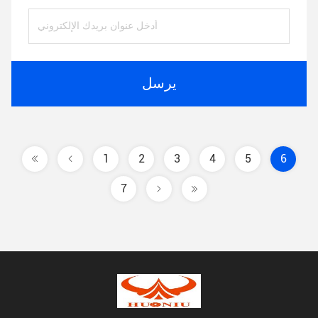
يرسل
1
2
3
4
5
6
7