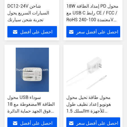
18W إمداد الطاقة PD محول
DC12-24V شاحن
مع USB C رابط CE / FCC /
السيارات السريع يحول
RoHS معتمدة 100-240V
تجربة شحن سيارتك
الجهد المدخل
احصل على أفضل سعر
احصل على أفضل
سعر
محول طاقة نحيل محول
محول USB سوداء
هونويو إعداد نظيف طول
مضغوطة مع 18W الطاقة
السلك 1.5m للأجهزة
فوق الجهد حماية الدائرة
المدمجة
القصيرة
احصل على أفضل سعر
احصل على أفضل