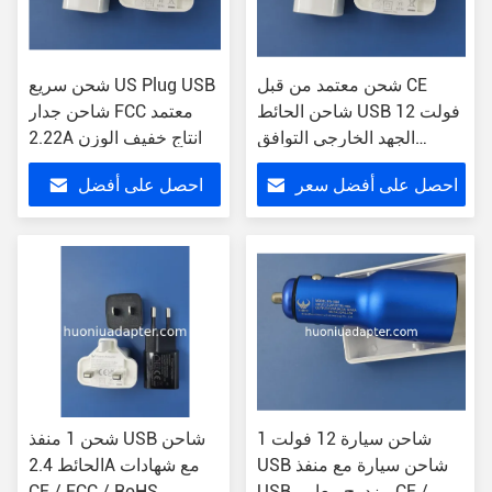
شحن معتمد من قبل CE
شحن سريع US Plug USB
شاحن الحائط USB 12 فولت
شاحن جدار FCC معتمد
الجهد الخارجي التوافق
2.22A انتاج خفيف الوزن
العالمي
احصل على أفضل سعر
احصل على أفضل
سعر
شاحن سيارة 12 فولت 1
شحن 1 منفذ USB شاحن
USB شاحن سيارة مع منفذ
الحائط 2.4A مع شهادات
USB مزدوج معايير CE /
CE / FCC / RoHS