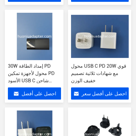
سعر
محول USB C PD 20W قوي
30W إمداد الطاقة PD
مع شهادات ثلاثية تصميم
محول لأجهزة تمكين PD
خفيف الوزن
الأسود USB C شاحن
الطاقة2A الخروج
احصل على أفضل سعر
احصل على أفضل
سعر