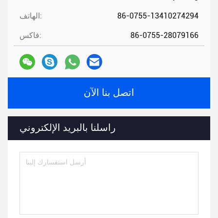
86-0755-13410274294
الهاتف:
86-0755-28079166
فاكس:
اتصل بنا الآن
راسلنا بالبريد الإلكتروني