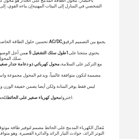
باختصار، محول الطاقة المدمج على الجدار هو محول ك
الشخصي في المنازل إلى البيئات المهنيةإن بناءه القوي، إل
يجمع بين التصميم الرقيق
AC/DC
، مصممة بدقة لأولئك الذين يقدرون توفير المساحة والكفاءة.
تحسين حلول الطاقة الخاصة 
يحتوي منتجنا على
1طول سلك التشغيل 5 م
من أجل الوصول
سلك المحول لدينا يضمن أن يكون لديك الوصول الكافي للوصول إلى مآخذ الطاقة القريبة دون أي متاعب.
مع التركيز على السلامة،
محول كهربائي ذو دعامة جدار صغي
مصممة لتكون متوافقة عالمياً، ويدعم المحول مجموعة واس
ليس فقط يوفر المتانة ولكن أيضا يضمن خفيفة الوزن وا
للحصول على حل موثوق به وآمن ومريح للطاقة يكمّل أي إعداد بأناقته المتواضعة وأدائها الممتاز.
اختروا
محول كهرباء صغير على الحائط
مُعدّل الكهرباء المدمج على الحائط مصمم لتوفير طاقة موث
التوتر الزائد، حوادث التيار الزائد والدائرة القصيرة. وهو 