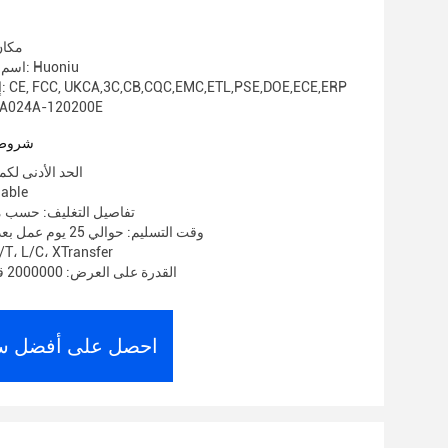
مكان
اسم العلامة التجارية: Huoniu
إصدار الشهادات: CE, FCC, UKCA,3C,CB,CQC,EMC,ETL,PSE,DOE,ECE,ERP
رقم الموديل: 4A-120200E
شروط 
الحد الأدنى لكمية: 1000
الأسعار:
تفاصيل التغليف: حسب م
وقت التسليم: حوالي 25 يوم عمل بعد استلام الوديعة
شروط الدفع: ، L/C، XTransfer
القدرة على العرض: 2000000 قطعة في الشهر
احصل على أفضل س