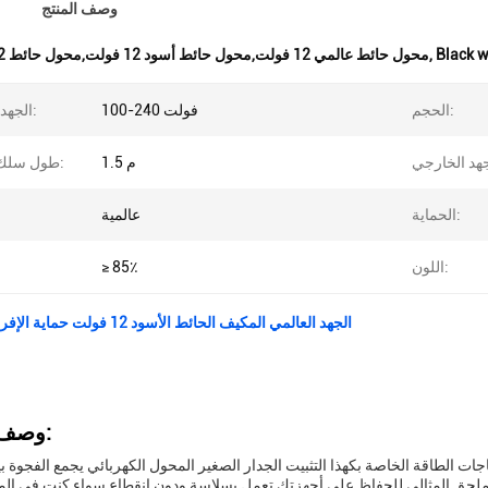
وصف المنتج
Black w
,
محول حائط عالمي 12 فولت,محول حائط أسود 12 فولت,محول حائط 12 فولت
الحجم:
100-240 فولت
الجهد المدخل:
1.5 م
طول سلك الطاقة:
الحماية:
عالمية
اللون:
≥ 85٪
الجهد العالمي المكيف الحائط الأسود 12 فولت حماية الإفراط في الطاقة
وصف المنتج:
جات الطاقة الخاصة بكهذا التثبيت الجدار الصغير المحول الكهربائي يجمع الفجوة 
جونهامع فولتاج الخروج من 12 فولت، هو الملحق المثالي للحفاظ على أجهزتك تعمل بسلاسة ودون انقطاع سواء كنت ف