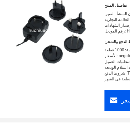
تفاصيل المنتج
 المنشأ: الصين
HA02
الدفع والشحن
 قطعة
 negotiable
تطلبات العميل
T/T
عر