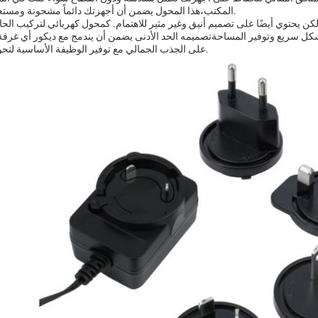
المكتب،هذا المحول يضمن أن أجهزتك دائماً مشحونة ومستعدة للذهاب.
لكن يحتوي أيضًا على تصميم أنيق وغير مثير للاهتمام. كمحول كهربائي لتركيب الح
بشكل سريع وتوفير المساحةتصميمه الحد الأدنى يضمن أن يندمج مع ديكور أي غرفة
على الجذب الجمالي مع توفير الوظيفة الأساسية لتحويل الطاقة.