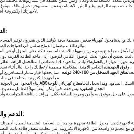
هربائي متعدد الاستخدامات وفعال وآمن يمكن تطبيقه في سيناريوهات مختلفةمن 
ى جانب تصميمه الرقيق وغير المثير للاهتمام، يضمن أنه سيوفر تحويل طاقة موثوق 
لأجهزتك الإلكترونية أينما تم تثبيته.
التخصيص:
بك مع لدينا
محول كهرباء صغير
والوظائف، وضمان اندماج سلس في احتياجات الطاقة اليومية.
 الأمثل، مما يتيح وضع مرن وسهولة الاستخدام. سواء كنت في المنزل أو في ا
رة
مجهزة بجهاز قوي
الحماية
الآليات، بما في ذلك الخصائص لمنع
الحمل الزائد، الدائر
هذه التدابير الأمنية المتكاملة مصممة لإعطائك راحة البال أثناء تشغيل أجهزتك.
و
فوق الجهد
عة
نطاق الجهد المدخل من 100-240 فولت
، مما يجعلها خيار ممتاز للمسافرين أو
مع أجهزة إلكترونية مختلفة في مناطق مختلفة.
لشكل المدمج. وهذا يجعل لدينا
مفتاح كهربائي للوحة
مواد ABS
بناء المحول من الجودة ا
الجدار الصغيرة
ليس فقط قوياً ولكن أيضاً سهلاً للتعامل معه وج
الدعم والخدمات:
وقة لأجهزتك.هذا محول الطاقة مجهزة مع ميزات السلامة المتقدمة لضمان أجهزتك
متوافق مع مجموعة واسعة من الأجهزة الإلكترونية التي تتطلب مصدر طاقة ثابت.التص
الذي يتناسب بشكل غير مثير للجدل في أي منفذ جدار.