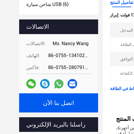
تفاصيل المنتج
(6)
شاحن سيارة USB
إبراز:
الاتصالات
Ms. Nancy Wang
الاتصالات:
86-0755-13410274294
الهاتف:
التوافق:
86-0755-28079166
فاكس:
الكفاءة:
اتصل بنا الآن
راسلنا بالبريد الإلكتروني
بين أجهزتك
ي المنزل أو في