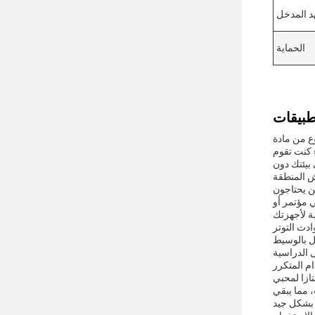
د المدخل
الحماية
حق أساسي لمختلف الأجهزة
 كنت تقوم
بيئتك دون
الذين يحتاجون
 مؤتمر أو
دث التوتر
الوسيط USB
ل الدراسية
سريع وسهل دون
 مما يبقي