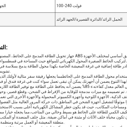
100-240 فولت
الجه
الحمل الزائد/الدائرة القصيرة/الجهد الزائد
التطبيقات:
جهاز تحويل الطاقة المدمج على الحائط، المصنوع من مادة ABS عالية الجودة ومنتهي في لون أسود كلاسيكي، هو مل
لي لتركيب الحائط الصغيرة المحول الكهربائي للمواقع حيث المساحة في قسطسواء
ادر طاقة إضافية في غرفة المعيشة الخاصة بكهذا محول الطاقة يدمج بسلاسة في 
تشويش المنطقة.
 الدخول من 100-240 فولت، يمكن استخدام محول الطاقة المدمج على الحائطمما يجعلها رفيقة سفر مثالية لأولئك 
بهذا التنوع يضمن أن أجهزتك يمكن أن تبقى تعمل سواء كنت في غرفة فندق أو في
يء. تم تصميمه مع ميزات مدمجة للوقاية من الإفراط في الشحن، وقطع قصير، وحوا
تف الذكية، الأجهزة اللوحية وأجهزة الكمبيوتر المحمولة والأجهزة الأخرى التي تعمل ب
رًا موثوقًا لتشغيل أجهزة الشحن في المناطق ذات حركة المرور العالية مثل الفصو
الكمي للطاقة على الحائط هو بسيط وخالي من المتاعب،مما يجعله خيارا ممتازا لمحبي DIY الذين يفضلون إعداد 
أن تكون مخبأة خلف الأثاث أو مثبتة في أماكن ضيقة، مثل خلف المنضدة أو المكتب،
منطقة المعيشة أو العمل مرتبة ومنظمة بشكل جيد.