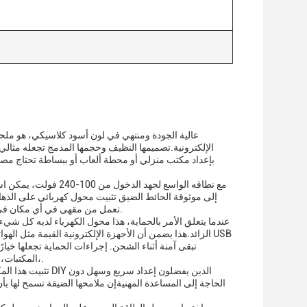
الإلكترونية.تصميمها النظيف وحجمها المدمج تجعله مثا
بإعداد مكتب منزلي أو محطة ألعاب أو ببساطة تحتاج مص
مع نطاقه الواسع لجهد
إلى موثوقة الحائط الضيق تثبيت محول كهربائي على الذها
تعمل من مقهى في أي مكان في العالم.معدل كفاءته ≥ 85% يضمن أنه يحافظ على الطاقة مع توفير الطاقة اللازمة لأجهزتك.
عندما يتعلق الأمر بالحماية، هذا محول الكهرباء لديه كل ش
الزائد.هذا يضمن أن الأجهزة الإلكترونية القيمة مثل الهوا
تبقى آمنة أثناء الشحن. إجراءات الحماية تجعلها خيا
،المكتبات، ومساحات المكاتب، حيث قد يكون خطر المشاكل الكهربائية أعلى بسبب الاستخدام المتكرر.
تثبيت هذا المكيف 
الحاجة إلى المساعدة المهنيةإن ملامحها الضيقة تسمح لها ب