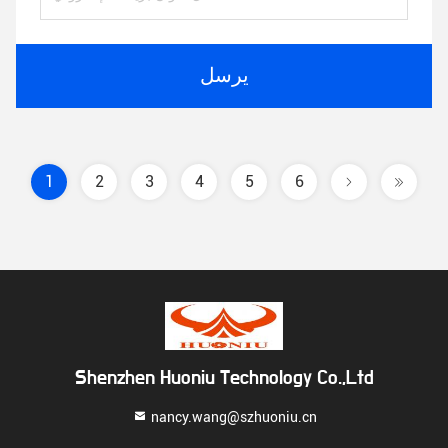
يرسل
1
2
3
4
5
6
Shenzhen Huoniu Technology Co.,Ltd
nancy.wang@szhuoniu.cn