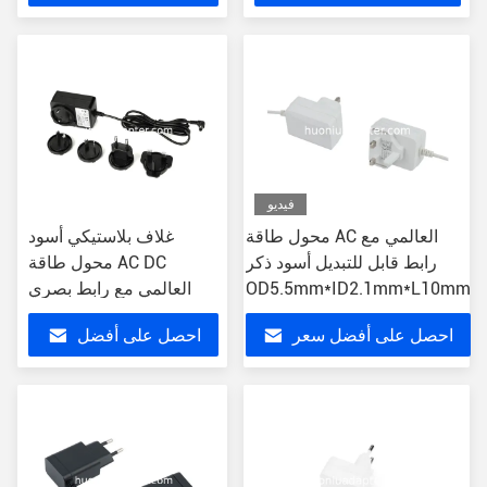
سعر
فيديو
محول طاقة AC العالمي مع
غلاف بلاستيكي أسود
رابط قابل للتبديل أسود ذكر
محول طاقة AC DC
OD5.5mm*ID2.1mm*L10mm
العالمي مع رابط بصري
احصل على أفضل سعر
احصل على أفضل
سعر