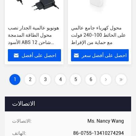
محول كهرباء جامع عالمي
هونويو عالمية الجدار نصب
على الحائط 100-240 فولت
محول الطاقة المدمجة
مع حماية من الإفراط
الأسود ABS شاحن 12
فولت 1.5m كفاءة السلك
احصل على أفضل سعر
احصل على أفضل
سعر
1
2
3
4
5
6
الاتصالات
Ms. Nancy Wang
الاتصالات:
86-0755-13410274294
الهاتف: