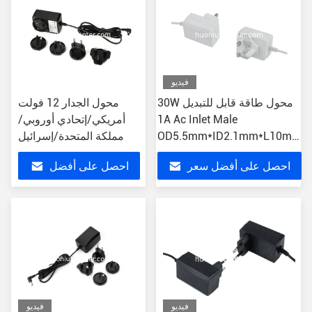
فيديو
30W محول طاقة قابل للتبديل
محول الجدار 12 فولت
1A Ac Inlet Male
أمريكي/إتحادي أوروبي/
OD5.5mm*ID2.1mm*L10mm
مملكة المتحدة/إسرائيل
DC Connector
احصل على أفضل سعر
احصل على أفضل
سعر
فيديو
فيديو