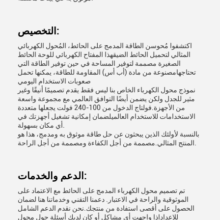
التخصيص:
اكتشفوا مُحوسن الطاقة المدمج على الحائط، المُحول الكهربائي
المثالي لتحميل الحائط الضيقهذا المفتاح الكهربائي للوحة الحائط
الصغيرة مصممة لتوفير المساحة في حين توفير الطاقة التي
تحتاجهامصنوعة من مادة (أب أس) المقاومة للطاقة، يمكنها تحمل
صعوبات الاستخدام اليومي
نموذج محول الكهرباء الخاص بنا ليس فقط يقدم تصميمًا أنيقًا وغير
مثير للجدل ولكن يضمن أيضًا التوافق العالمي مع مجموعة واسعة
من الأجهزة.فولتاج الدخول من 100-240 فولت يجعلها متعددة
الاستخدامات للاستخدام العالميلضمان إمكانية تشغيل أجهزتك في
أي مكان بسهولة.
بالنسبة لأولئك الذين يبحثون عن حل طاقة موثوق به ومدمج، هذا هو
المنتج المثالي.مصممة من أجل الكفاءة ومصممة من أجل الراحة.
الدعم والخدمات:
تم تصميم محول الكهرباء المدمج على الحائط مع الاعتماد على
الموثوقية والراحة في الاعتبار. دعمنا التقني وخدماتنا هنا لضمان
الحصول على أقصى استفادة من منتجك.نحن نقدم الدعم الشامل
للإعدادإذا واجهت أي مشاكل أو كان لديك أسئلة حول محول