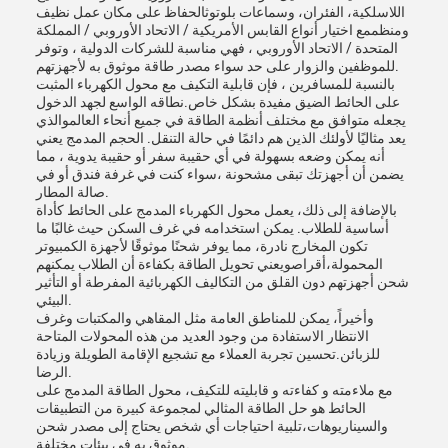
اللاسلكية، الفئران، وسماعات بلوتوثالحفاظ على مكان عمل نظيف
ومنظممع اختيار أنواع القابس الأمريكية / الاتحاد الأوروبي / المملكة
المتحدة / الاتحاد الأوروبي ، فهي مناسبة للشركات الدولية ، وتوفر
للموظفين والزوار على حد سواء مصدر طاقة موثوق به لأجهزتهم.
بالنسبة للمسافرين ، فإن قابلية التكيف مع محول الكهرباء المثبت
على الحائط الضيق مفيدة بشكل خاص.نطاقه الواسع لجهد الدخول
يجعله متوافق مع مختلف أنظمة الطاقة في جميع أنحاء العالموالذي
يعد مثاليًا لأولئك الذين هم دائمًا في حالة التنقل. الحجم المدمج يعني
أنه يمكن وضعه بسهولة في أي حقيبة سفر أو حقيبة يدوية ، مما
يضمن أن أجهزتك تبقى مشحونة ،سواء كنت في غرفة فندق أو في
صالة المطار.
بالإضافة إلى ذلك، يعمل محول الكهرباء المدمج على الحائط كأداة
أساسية للطلاب. يمكن استخدامه في غرف السكن حيث غالبًا ما
تكون المخارج نادرة، مما يوفر شحنًا موثوقًا لأجهزة الكمبيوتر
المحمولة،أقراصويعني تحويل الطاقة بكفاءة أن الطلاب يمكنهم
شحن أجهزتهم دون القلق من التكاليف الكهربائية المفرطة أو التأثير
البيئي.
وأخيراً، يمكن للمناطق العامة مثل المقاهي والمكتبات وغرف
الانتظار الاستفادة من وجود العديد من هذه المحولات المتاحة
للزبائن.تحسين تجربة العملاء مع تشجيع الإقامة الطويلة وزيادة
الرضا.
مع ملاءمته و كفاءته و قابليته للتكيف، محول الطاقة المدمج على
الحائط هو حل الطاقة المثالي لمجموعة كبيرة من التطبيقات
والسيناريوهات،تلبية احتياجات أي شخص يحتاج إلى مصدر شحن
موثوق به في بيئات مختلفة.