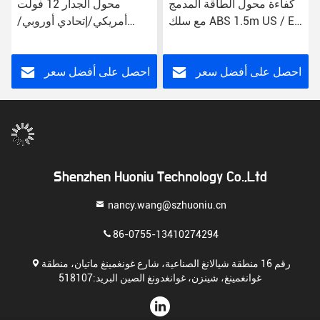
كفاءة محول الطاقة المدمج
محول الجدار 12 فولت
مع سلك ABS 1.5m US / EU
أمريكي/إتحادي أوروبي/
/ UK / AU
مملكة المتحدة/إسرائيل
احصل على أفضل سعر
احصل على أفضل سعر
Shenzhen Huoniu Technology Co.,Ltd
nancy.wang@szhuoniu.cn
86-0755-13410274294
رقم 16 منطقة شيالانغ الصناعية، شارع غونغمينغ ماتيان، منطقة
غوانغمينغ، شينزن، غوانغدونغ الصين البريد:518107