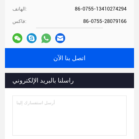
86-0755-13410274294
الهاتف:
86-0755-28079166
فاكس:
اتصل بنا الآن
راسلنا بالبريد الإلكتروني