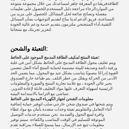
الطاقةفريقنا ذو المعرفة جاهز لمساعدتك من خلال مجموعة متنوعة
من المواردالرجاء مراجعة دليل المستخدم للحصول على تعليمات
مفصلة ونصائح شائعة لحل المشاكل. للحصول على مزيد من
المساعدة، فريق الدعم لدينا متاح لتقديم التوجيهات بشأن المسائل
التقنية،أداء المنتجنحن ملتزمون بتقديم خدمة ودعم عالية الجودة
لتعزيز تجربتك مع منتجاتنا.
التعبئة والشحن:
تعبئة المنتج لمكيف الطاقة المدمج الموجود على الحائط:
ويتم تغليف محول الطاقة المدمج على الحائط بشكل آمن في علبة
ورقية دائمة وصديقة للبيئة مصممة لحماية المنتج أثناء النقل.تتضمن
العبوة إدراجًا مصبوبًا يتناسب بشكل جيد مع المحول، مما يضمن الحد
الأدنى من الحركة ويقلل من خطر التلف. يتم طباعة خارج الصندوق
بحبر عالي الجودة ، مع علامة تجارية المنتج والصورة والمعلومات
الرئيسية لسهولة التعرف عليها.مواد التغليف قابلة لإعادة التدوير،
تتماشى مع التزامنا بالاستدامة البيئية.
معلومات الشحن لجهاز الكهرباء المدمج على الحائط
ويتم شحنها في صندوق شحن خارجي صلب لتوفير حماية إضافية
أثناء التعامل والنقلويتم تعبئة وحدات متعددة بأمان مع مواد غطاء
وافرة لمنع التحول والصدمة. نحن نستخدم خدمات التوصيل
الموثوقة للتسليم في الوقت المناسب والكفاءة. سيتم توفير
معلومات تتبع عند الإرسال، مما يسمح للعملاء بمراقبة تقدم