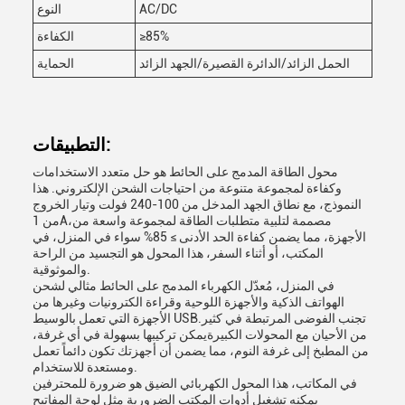
AC/DC
النوع
≥85%
الكفاءة
الحمل الزائد/الدائرة القصيرة/الجهد الزائد
الحماية
التطبيقات:
محول الطاقة المدمج على الحائط هو حل متعدد الاستخدامات
وكفاءة لمجموعة متنوعة من احتياجات الشحن الإلكتروني. هذا
النموذج، مع نطاق الجهد المدخل من 100-240 فولت وتيار الخروج
من 1A،مصممة لتلبية متطلبات الطاقة لمجموعة واسعة من
الأجهزة، مما يضمن كفاءة الحد الأدنى ≥ 85% سواء في المنزل، في
المكتب، أو أثناء السفر، هذا المحول هو التجسيد من الراحة
والموثوقية.
في المنزل، مُعدّل الكهرباء المدمج على الحائط مثالي لشحن
الهواتف الذكية والأجهزة اللوحية وقراءة الكترونيات وغيرها من
الأجهزة التي تعمل بالوسيط USB.تجنب الفوضى المرتبطة في كثير
من الأحيان مع المحولات الكبيرةيمكن تركيبها بسهولة في أي غرفة،
من المطبخ إلى غرفة النوم، مما يضمن أن أجهزتك تكون دائماً تعمل
ومستعدة للاستخدام.
في المكاتب، هذا المحول الكهربائي الضيق هو ضرورة للمحترفين
يمكنه تشغيل أدوات المكتب الضرورية مثل لوحة المفاتيح