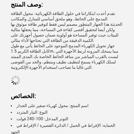
وصف المنتج:
نقدم أحدث ابتكاراتنا في حلول الطاقة الكهربائية: محول الطاقة
المدمج على الحائط، وهو ملحق أساسي للمنازل والمكاتب
الحديثة.هذا الجهاز المتطور مصمم ليس فقط لتوفير طاقة موثوق بها
ولكن أيضا لتحقيق أقصى كفاءة في المساحة، مما يجعلها مثالية
للبيئات حيث توفير المساحة هو أولوية.ضمان حصول أجهزتك على
الكمية الدقيقة من الطاقة التي تحتاجها لأداء مثالي.
جهاز تحويل الكهرباء المدمج الموجود على الحائط يأتي مع طول
كابل الطاقة الكريم 1.5m، مما يمنحك المرونة لربط الأجهزة التي
ليست بالقرب المباشر من منافذ الحائط الخاصة بك.المدى الممتد
لسلك الكهرباء يسمح لتنظيف نظيف ومنظم، والحد من الفوضى
التي غالبا ما تصاحب استخدام الأجهزة الإلكترونية.
الخصائص:
اسم المنتج: محول كهرباء صغير على الجدار
النوع: التيار المتردد
التوتر المدخل: 100-240 فولت
الحماية: الإفراط في الحمل / الدائرة القصيرة / الإفراط في
الجهد