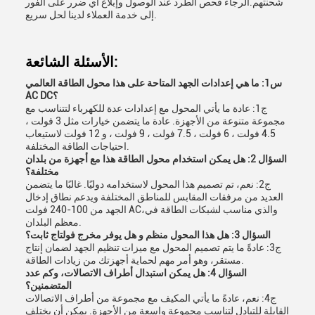
شحنتهم.الرجاء فحص الطرد عند الوصول وإبلاغ أي ضرر على الفور
إلى خدمة العملاء لدينا لحل سريع.
الأسئلة الشائعة:
س1: ما هي إعدادات الجهد المتاحة على هذا محول الطاقة العالمي
AC DC؟
ج1: عادة ما يأتي المحول مع إعدادات عدة للكهرباء لتتناسب مع
مجموعة متنوعة من الأجهزة. عادة ما يتضمن خيارات مثل 3 فولت ،
4.5 فولت ، 6 فولت ، 7.5 فولت ، 9 فولت ، و 12 فولت لاستيعاب
احتياجات الطاقة المختلفة.
السؤال 2: هل يمكن استخدام محول الطاقة هذا مع أجهزة من بلدان
مختلفة؟
ج2: نعم، تم تصميم هذا المحول لاستخدامه دوليًا. غالبًا ما يتضمن
العديد من مرفقات المقابس للمناطق المختلفة ويدعم نطاق إدخال
الجهد من 100-240 فولت AC،والذي مناسب لشبكات الطاقة في
معظم البلدان.
السؤال 3: هل هذا المحول منظم و هل يوفر مخرج فولتاج ثابت؟
ج3: عادةً ما يتم تصميم المحول مع ميزات تنظيم الجهد لضمان إنتاج
مستقر، وهو أمر مهم لحماية أجهزتك من زيادات الطاقة.
السؤال 4: هل يمكن استبدال أطراف الاتصالات، وكم عدد
المتضمنين؟
ج4: نعم، عادةً ما يأتي المكيف مع مجموعة من أطراف الاتصالات
القابلة للتبادل لتناسب مجموعة واسعة من الأجهزة. يمكن أن يختلف