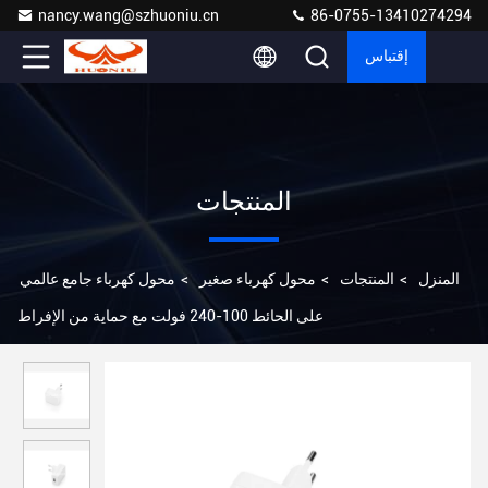
nancy.wang@szhuoniu.cn
86-0755-13410274294
إقتباس
المنتجات
المنزل
>
المنتجات
>
محول كهرباء صغير
>
محول كهرباء جامع عالمي
على الحائط 100-240 فولت مع حماية من الإفراط