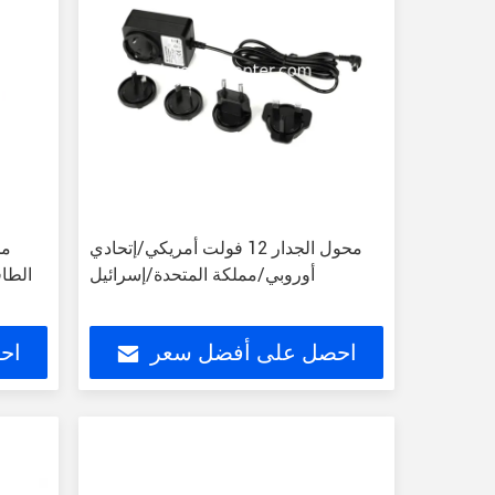
محول الجدار 12 فولت أمريكي/إتحادي
أوروبي/مملكة المتحدة/إسرائيل
الطاقة 60 واط محول الت
احصل على أفضل سعر
اح