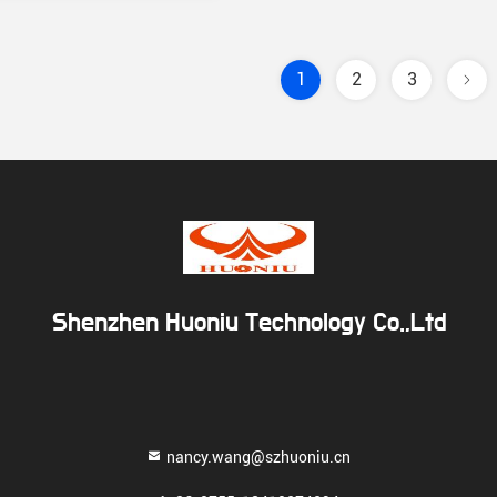
1
2
3
Shenzhen Huoniu Technology Co.,Ltd
nancy.wang@szhuoniu.cn