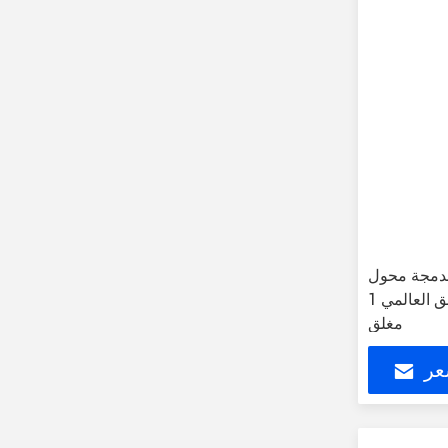
لمدمجة محول
الجدار التوافق العالمي 1A فوق التوتر
مغلق
عر