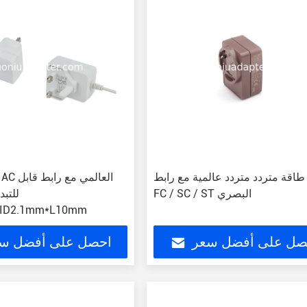
اقة متردد متردد عالمية مع رابط
FC / SC / ST البصري
للتبد
ID2.1mm*L10mm
صل على أفضل سعر
احصل على أفضل س