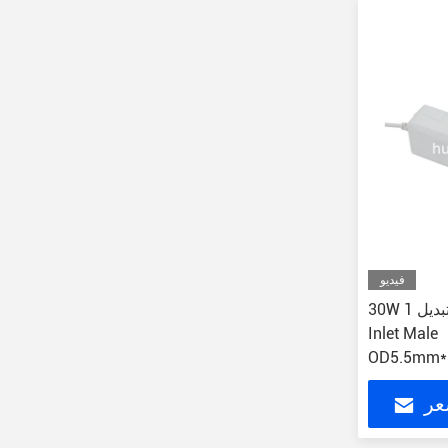
فيديو
30W محول طاقة قابل للتبديل 1A Ac
Inlet Male
OD5.5mm*
Connector
عر