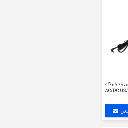
لبلاك ABS الأسود محول
AC/DC US
عر