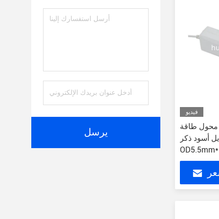
فيديو
محول طاقة AC العالمي مع رابط قابل
يرسل
يل أسود ذكر
OD5.5mm*
عر