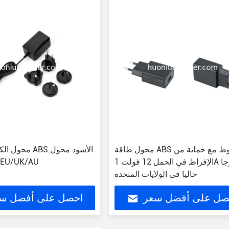
محول طاقة ABS مضغوط مع حماية من
محول الكهرباء با
الإفراط في الحمل 12 فولت 1A خروجا
/EU/UK/AU
حاليا في الولايات المتحدة
صل على أفضل سعر
احصل على أفضل س