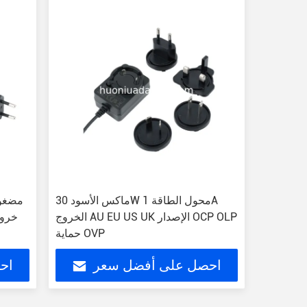
ماكس الأسود 30W محول الطاقة 1A
الخروج AU EU US UK الإصدار OCP OLP
حماية OVP
احصل على أفضل سعر
اح