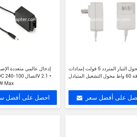
محول التيار المتردد 5 فولت إمدادات
إدخال عالمي متعددة الإص
شغيل المتبادل
 1A DC
5.5 جاك 5W Max
صل على أفضل سعر
احصل على أفضل س