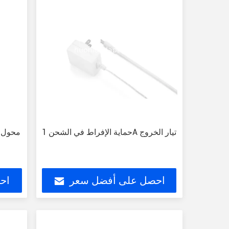
حماية الإفراط في الشحن 1A تيار الخروج
محول ط
احصل على أفضل سعر
اح