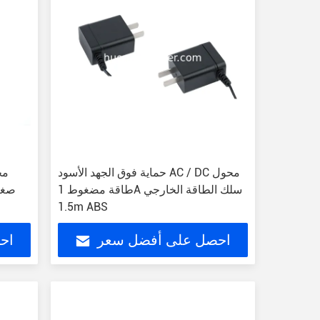
حماية فوق الجهد الأسود AC / DC محول
طاقة مضغوط 1A سلك الطاقة الخارجي
صغي
1.5m ABS
احصل على أفضل سعر
اح