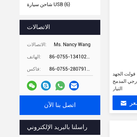
(6)
شاحن سيارة USB
الاتصالات
Ms. Nancy Wang
الاتصالات:
86-0755-13410274294
الهاتف:
86-0755-28079166
فاكس:
محول كهرباء الحائط 12 فولت الجهد
المدمج AC / DC نموذج مع 1A
التيار
عر
اتصل بنا الآن
راسلنا بالبريد الإلكتروني