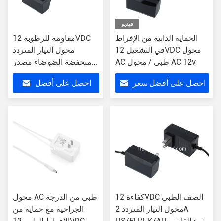
فيديو
الحماية الذاتية من الإفراط
مقاومة للرطوبة 12VDC
في التشغيل 12VDC محول
محول التيار المتردد
AC طبي / محول AC 12v
منخفضة الضوضاء مصدر
الطاقة الطبية
احصل على أفضل سعر
احصل على أفضل
سعر
كفاءة 12VDC الصف الطبي
محول AC طبي من الدرجة
محول التيار المتردد 2A
الجراحية مع حماية من
US/EU/UK/AU نوع القابس
الإفراط الطبي 12VDC