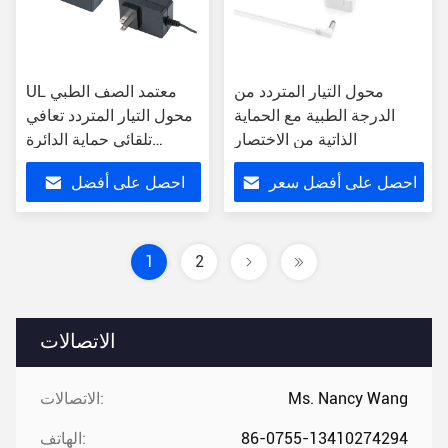
محول التيار المتردد من
UL معتمد الصف الطبي
الدرجة الطبية مع الحماية
محول التيار المتردد تعافي
الذاتية من الاختصار
تلقائي حماية الدائرة
القصيرة 85٪ الكفاءة
احصل على أفضل سعر
احصل على أفضل
الولايات المتحدة / الاتحاد
الأوروبي / المملكة المتحدة
سعر
/ أو وصلة 2A الخروج
1
2
الاتصالات
Ms. Nancy Wang
الاتصالات:
86-0755-13410274294
الهاتف: