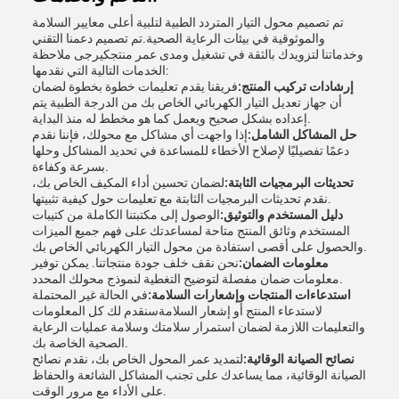
تم تصميم محول التيار المتردد الطبية لتلبية أعلى معايير السلامة
والموثوقية في بيئات الرعاية الصحية.تم تصميم دعمنا التقني
وخدماتنا لتزويدك بالثقة في تشغيل ومدى عمر منتجكيرجى ملاحظة
الخدمات التالية التي نقدمها:
إرشادات تركيب المنتج:
فريقنا يقدم تعليمات خطوة بخطوة لضمان
أن جهاز تعديل التيار الكهربائي الخاص بك من الدرجة الطبية يتم
إعداده بشكل صحيح ويعمل كما هو مخطط له منذ البداية.
حل المشاكل الشامل:
إذا واجهت أي مشاكل مع محولك، فإننا نقدم
دعمًا تفصيليًا لإصلاح الأخطاء للمساعدة في تحديد المشاكل وحلها
بسرعة وكفاءة.
تحديثات البرمجيات الثابتة:
لضمان تحسين أداء المكيف الخاص بك،
نقدم تحديثات البرمجيات الثابتة مع تعليمات حول كيفية تثبيتها.
دليل المستخدم والتوثيق:
الوصول إلى مكتبتنا الكاملة من كتيبات
المستخدم وثائق المنتج متاحة لمساعدتك على فهم جميع الميزات
والحصول على أقصى استفادة من محول التيار الكهربائي الخاص بك.
معلومات الضمان:
نحن نقف خلف جودة منتجاتنا. يمكن توفير
معلومات ضمان مفصلة لتوضيح التغطية لنموذج محولك المحدد.
استدعاءات المنتجات وإشعارات السلامة:
في الحالة غير المحتملة
لاستدعاء المنتج أو إشعار السلامةسنقدم لك كل المعلومات
والتعليمات اللازمة لضمان استمرار سلامتك وسلامة عمليات الرعاية
الصحية الخاصة بك.
نصائح الصيانة الوقائية:
لتمديد عمر المحول الخاص بك، نقدم نصائح
الصيانة الوقائية، مما يساعدك على تجنب المشاكل الشائعة والحفاظ
على الأداء مع مرور الوقت.