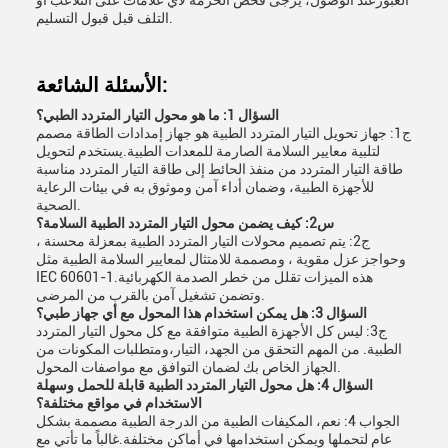
العبورعند الوصول، يرجى فحص الحزمة لأي علامات على التلاعب أو
التلف قبل قبول التسليم.
الأسئلة الشائعة:
السؤال 1: ما هو محول التيار المتردد الطبي؟
ج1: جهاز تحويل التيار المتردد الطبية هو جهاز إمدادات الطاقة مصمم
لتلبية معايير السلامة الصارمة للمعدات الطبية.يستخدم لتحويل
طاقة التيار المتردد من منفذ الحائط إلى طاقة التيار المتردد مناسبة
للأجهزة الطبية، وضمان أداء آمن وموثوق به في بيئات الرعاية
الصحية.
س2: كيف يضمن محول التيار المتردد الطبية السلامة؟
ج2: يتم تصميم محولات التيار المتردد الطبية بمعزلة محسنة ،
وحواجز عزل مقوية ، ومصممة للامتثال لمعايير السلامة الطبية مثل
IEC 60601-1.هذه الميزات تقلل من خطر الصدمة الكهربائية
وتضمن تشغيل آمن بالقرب من المرضى.
السؤال 3: هل يمكن استخدام هذا المحول مع أي جهاز طبي؟
ج3: ليس كل الأجهزة الطبية متوافقة مع كل محول التيار المتردد
الطبية. من المهم التحقق من الجهد، التيار،ومتطلبات المكونات من
الجهاز الخاص بك لضمان التوافق مع مواصفات المحول.
السؤال 4: هل محول التيار المتردد الطبية قابلة للحمل وسهلة
الاستخدام في مواقع مختلفة؟
الجواب 4: نعم، المكيفات الطبية من الدرجة الطبية مصممة بشكل
عام لتحملها ويمكن استخدامها في أماكن مختلفة.غالباً ما تأتي مع