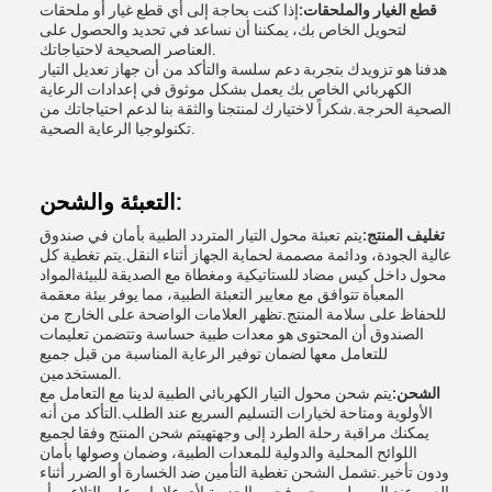
قطع الغيار والملحقات:
إذا كنت بحاجة إلى أي قطع غيار أو ملحقات
لتحويل الخاص بك، يمكننا أن نساعد في تحديد والحصول على
العناصر الصحيحة لاحتياجاتك.
هدفنا هو تزويدك بتجربة دعم سلسة والتأكد من أن جهاز تعديل التيار
الكهربائي الخاص بك يعمل بشكل موثوق في إعدادات الرعاية
الصحية الحرجة.شكراً لاختيارك لمنتجنا والثقة بنا لدعم احتياجاتك من
تكنولوجيا الرعاية الصحية.
التعبئة والشحن:
تغليف المنتج:
يتم تعبئة محول التيار المتردد الطبية بأمان في صندوق
عالية الجودة، ودائمة مصممة لحماية الجهاز أثناء النقل.يتم تغطية كل
محول داخل كيس مضاد للستاتيكية ومغطاة مع الصديقة للبيئةالمواد
المعبأة تتوافق مع معايير التعبئة الطبية، مما يوفر بيئة معقمة
للحفاظ على سلامة المنتج.تظهر العلامات الواضحة على الخارج من
الصندوق أن المحتوى هو معدات طبية حساسة وتتضمن تعليمات
للتعامل معها لضمان توفير الرعاية المناسبة من قبل جميع
المستخدمين.
الشحن:
يتم شحن محول التيار الكهربائي الطبية لدينا مع التعامل مع
الأولوية ومتاحة لخيارات التسليم السريع عند الطلب.التأكد من أنه
يمكنك مراقبة رحلة الطرد إلى وجهتهيتم شحن المنتج وفقا لجميع
اللوائح المحلية والدولية للمعدات الطبية، وضمان وصولها بأمان
ودون تأخير.تشمل الشحن تغطية التأمين ضد الخسارة أو الضرر أثناء