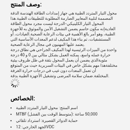
وصف المنتج:
محول التيار المتردد الطبية هي جهاز إمدادات الطاقة الهندسة الدقة
المصممة لتلبية المعايير الصارمة المطلوبة للتطبيقات الطبية.هذا
المحول التيار الكلينيكي-الدرجة ليست مجرد محول الطاقة
العاديةإنه مكون حاسم يضمن التشغيل الآمن والموثوق به للأجهزة
الطبية، وهو أمر بالغ الأهمية في بيئات الرعاية الصحية.العيادات، أو
المستشفيات، تم بناء هذا المكيف لدعم المعدات الأساسية التي
يعتمد عليها المهنيون في مجال الرعاية الصحية.
واحدة من الميزات الرئيسية لهذا المكيف الجراحي هي نطاق درجة
حرارة عمله واسع، يمكنه العمل بشكل مثالي بين 0 و 40 درجة
مئويةالذي يضمن أن يعمل المحول بثقة في ظل ظروف بيئية
مختلفةهذا مهم بشكل خاص في البيئات السريرية حيث من المتوقع
أن تعمل المعدات دون عيب في درجات حرارة الغرفة
المختلفة.ضمان سلامة المرضى وتشغيل الأجهزة الطبية بدقة.
الخصائص:
اسم المنتج: محول التيار المتردد الطبية
MTBF (متوسط الوقت بين الفشل): 50,000 ساعة
حماية الدوائر القصيرة: استرداد تلقائي
الجهد الخارجي: 12VDC