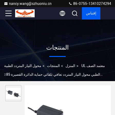
nancy.wang@szhuoniu.cn
86-0755-13410274294
إقتباس
المنتجات
UL معتمد الصف
>
المنزل
>
المنتجات
>
محول التيار المتردد الطبية
الطبي محول التيار المتردد تعافي تلقائي حماية الدائرة القصيرة 85٪
الكفاءة الولايات المتحدة / الاتحاد الأوروبي / المملكة المتحدة / أو وصلة 2A
الخروج