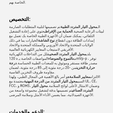
الخاصة بهم.
التخصيص:
الـ
محول التيار المتردد الطبية
تم تصميمها لتلبية المتطلبات الصارمة
لبيئات الرعاية الصحية.
الحماية من الإفراط
يحتوي على إعادة التشغيل
التلقائي، يمكنك ضمان أن الأجهزة الطبية الخاصة بك تعمل مع
إمدادات الطاقة دون انقطاع.
نوع الشاشة
الخيارات بما في ذلك
الولايات المتحدة والاتحاد الأوروبي والمملكة المتحدة والاتحاد
الأفريقي لاستيعاب المعايير الكهربائية العالمية.
بلدي
محول التيار المتردد الصحي
يقلل من التداخلات الكهربائية
مع
التموج والضوضاء
المواصفات الخاصة بـ ≤ 120mVp-p ، توفر
مصدر طاقة مستقر وموثوق به للمعدات الطبية الحساسة.
درجة
حرارة التخزين
من -20 درجة مئوية إلى 85 درجة مئوية، لضمان
مقاومة ظروف التخزين القاسية.
الالتزام
معايير السلامة
هو أمر بالغ الأهمية في المجال الطبي، ولهذا
السبب
محول التيار المتردد من الدرجة المهنية
معتمدة مع UL، CE،
FCC، و ROHS، وضمان الامتثال لأعلى لوائح السلامة.
محول التيار
المتردد الصناعي
تم تصميمها بدقة لتشغيل مجموعة واسعة من
الأجهزة الصيدلانية، مما يضمن الأداء الأمثل وسلامة المرضى.
الدعم والخدمات: