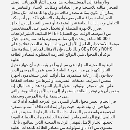
وبالإضافة إلى المستشفيات، هذا محول التيار الكهربائي الصف
الصحي مثالية للاستخدام في العيادات ومكاتب الأسنان والمختبرات.
يمكن أن تكون بمثابة مصدر طاقة موثوق بها للمعدات مثل محلل
الدم,أنظمة مراقبة المرضى، وأدوات الأسنان.تأكد من أنه يمكنه
التعامل مع زيادات الطاقة غير المتوقعة أو قصير التشغيل دون إلحاق
ضرر بالأجهزة المتصلة أو تشكيل خطر على المستخدمين.
المكيف المثير للإعجاب MTBF (متوسط الوقت بين الفشل) من
50،000 ساعة يتحدث إلى متانته ونوعية بناءه،مما يجعلها خيارًا
موثوقًا للاستخدام الطويل الأجل في بيئات الرعاية الصحيةعلاوة على
ذلك، فإن الامتثال لمعايير السلامة مثل UL و CE و FCC و ROHS
يؤكد أن المحول يلبي اللوائح الصارمة المطلوبة لمصادر الطاقة
الطبية.
الرعاية الصحية المنزلية هي سيناريو آخر يثبت فيه أن جهاز تعديل
التيار الكهربائي من الدرجة الطبية لا يقدر بثمن. للمرضى الذين
يحتاجون إلى رعاية مستمرة، مثل أولئك الذين يستخدمون أجهزة
التنفس المنزلية، مضخات التسريب،أو غيرها من معدات الحفاظ
على الحياة، توفر موثوقية محول التيار المتردد هذا راحة البال. إنه
يضمن أن يتم توفير الطاقة باستمرار إلى هذه الأجهزة الحيوية، والتي
هي حاسمة لراحة المريض وسلامته.
في الختام، يعتبر محول التيار المتردد من الدرجة الطبية أداة لا غنى
عنها في أي بيئة طبية، حيث يوفر إمدادات طاقة آمنة ومستقرة
لمجموعة واسعة من المعدات ذات الصلة بالرعاية الصحية.توافقها
العالمي لنوع المقابسمعايير السلامة العاليةوميزات الحماية القوية
تجعلها الخيار الأمثل لمهنيي الرعاية الصحية الذين يطالبون بأعلى
مستوى من الأداء والموثوقية من مصادر الطاقة للمعدات الطبية