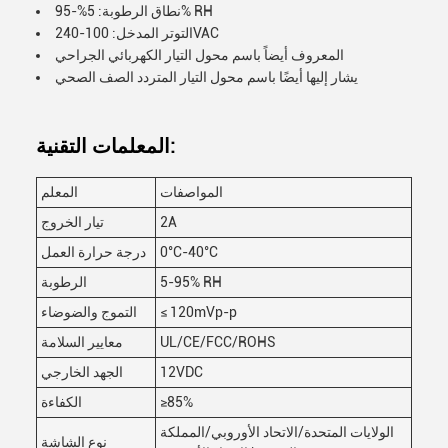
نطاق الرطوبة: 5%-95% RH
التوتر المدخل: 100-240VAC
المعروف أيضاً باسم محول التيار الكهربائي الجراحي
يشار إليها أيضًا باسم محول التيار المتردد الصف الصحي
المعلمات التقنية:
المواصفات
المعلم
2A
تيار الخروج
0°C-40°C
درجة حرارة العمل
5-95% RH
الرطوبة
≤ 120mVp-p
التموج والضوضاء
UL/CE/FCC/ROHS
معايير السلامة
12VDC
الجهد الخارجي
≥85%
الكفاءة
الولايات المتحدة/الاتحاد الأوروبي/المملكة
نوع الشاشة