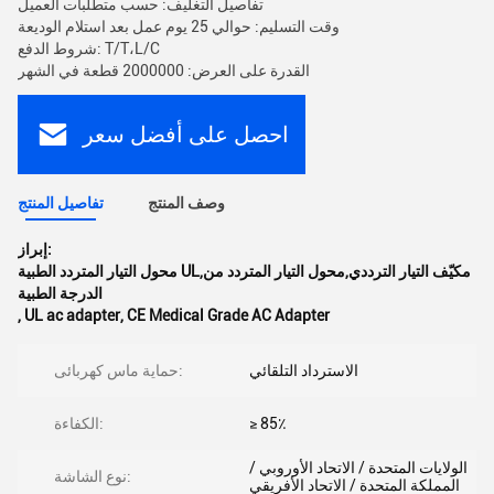
تفاصيل التغليف: حسب متطلبات العميل
وقت التسليم: حوالي 25 يوم عمل بعد استلام الوديعة
شروط الدفع: T/T،L/C
القدرة على العرض: 2000000 قطعة في الشهر
احصل على أفضل سعر
وصف المنتج
تفاصيل المنتج
إبراز:
محول التيار المتردد الطبية UL,مكيّف التيار الترددي,محول التيار المتردد من
الدرجة الطبية
,
UL ac adapter
,
CE Medical Grade AC Adapter
الاسترداد التلقائي
حماية ماس كهربائى:
≥ 85٪
الكفاءة:
الولايات المتحدة / الاتحاد الأوروبي /
نوع الشاشة:
المملكة المتحدة / الاتحاد الأفريقي