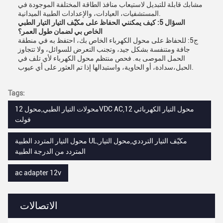
مشابك قابلة للتبديل لاستيعاب منافذ الطاقة المختلفة الموجودة في
المستشفيات، العيادات، والإعدادات الطبية الميدانية.
السؤال 5: كيف يمكنني الحفاظ على مكيّف التيار التيار الطبي
الخاص بي لضمان طول العمر؟
ج5: للحفاظ على محول الكهرباء الخاص بك، احتفظ به في منطقة
جافة ومتنفسة بشكل جيد، وتجنب التعرض للسوائل، ولا تتجاوز
الحمل الموصى به. فحص منتظم محول الكهرباء لأي تلف في
الحبل،سدادة، أو الحاوية، واستبدالها إذا تم العثور على أي عيوب.
Tags:
محولات التيار الطبي,محول 12VDC AC,محول التيار الكهربائي 12
فولت
محول التيار المتردد الطبية UL,مكيّف التيار الترددي,محول التيار
المتردد من الدرجة الطبية
ac adapter 12v
الاتصالات