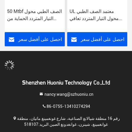
UL معتمد الصف الطبي
50 Mtbf الصف الطبي محول
محول التيار المتردد تعافي
التيار المتردد الحماية من
تلقائي حماية الدائرة القصيرة
الإفراط 2A التيار الخارجي
85٪ الكفاءة الولايات المتحدة
/ الاتحاد الأوروبي / المملكة
احصل على أفضل سعر
احصل على أفضل سعر
المتحدة / أو وصلة 2A
الخروج
Shenzhen Huoniu Technology Co.,Ltd
nancy.wang@szhuoniu.cn
86-0755-13410274294
رقم 16 منطقة شيالانغ الصناعية، شارع غونغمينغ ماتيان، منطقة
غوانغمينغ، شينزن، غوانغدونغ الصين البريد:518107