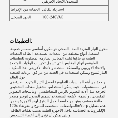
المتحدة/الاتحاد الأفريقي
استرداد تلقائي
الحماية من الإفراط
100-240VAC
الجهد المدخل
التطبيقات:
محول التيار المتردد الصف الصحي هو مكون أساسي مصمم خصيصًا
لتشغيل أنواع مختلفة من المعدات الطبية.هذا الطاقة المعدات
الطبية تم بناؤها لتلبية المعايير الصارمة المطلوبة للتطبيقات
الطبيةمع أنواع المقابس التي تشمل تكوينات الولايات المتحدة
والاتحاد الأوروبي والمملكة المتحدة والاتحاد الأفريقي ،هذا المكيف
التيار مُتنوع ويمكن استخدامه في العديد من مرافق الرعاية الصحية
حول العالم.
واحدة من أهم المناسبات التطبيقية لمعدل التيار المتردد الطبية هي
في المستشفيات، حيث يمكن استخدامها لتشغيل معدات التشخيص
الحرجة مثل آلات التصوير بالرنين المغناطيسي، وماسحات التصوير
المقطعي، وأنظمة الأشعة السينية.تم تصميم المحول لتوفير مصدر
طاقة مستقر، وهو أمر حاسم للعمل الدقيق لهذه الأجهزة.يضمن
المواصفات المنخفضة للتموج والضوضاء ≤120mVp-p عدم تعطيل
الإلكترونيات الحساسة داخل الأجهزة الطبية بسبب تقلبات الطاقة،
والتي يمكن أن تؤدي إلى أخطاء التشخيص.