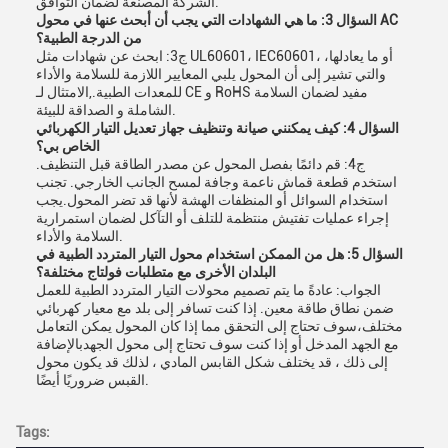
الشركة المصنعة لضمان التوافق.
السؤال 3: ما هي الشهادات التي يجب أن أبحث عنها في محول AC
من الدرجة الطبية؟
ج3: ابحث عن شهادات مثل UL60601، IEC60601، أو ما يعادلها،
والتي تشير إلى أن المحول يلبي المعايير اللازمة للسلامة والأداء
للمعدات الطبية.,الامتثال لـ CE و RoHS مفيد لضمان السلامة
الشاملة و الصداقة للبيئة.
السؤال 4: كيف يمكنني صيانة وتنظيف جهاز تعديل التيار الكهربائي
الخاص بي؟
ج4: قم دائمًا بفصل المحول عن مصدر الطاقة قبل التنظيف.
استخدم قطعة قماش ناعمة وجافة لمسح الجانب الخارجي. تجنب
استخدام السوائل أو المنظفات الهشة لأنها قد تضر المحول.يجب
إجراء عمليات تفتيش منتظمة للتلف أو التآكل لضمان استمرارية
السلامة والأداء.
السؤال 5: هل من الممكن استخدام محول التيار المتردد الطبية في
البلدان الأخرى مع متطلبات فولتاج مختلفة؟
الجواب: عادةً ما يتم تصميم محولات التيار المتردد الطبية للعمل
ضمن نطاق طاقة معين. إذا كنت تسافر إلى بلد مع معيار كهربائي
مختلف،سوف تحتاج إلى التحقق مما إذا كان المحول يمكن التعامل
مع الجهد المدخل أو إذا كنت سوف تحتاج إلى محول الجهدبالإضافة
إلى ذلك ، قد يختلف شكل القابس المادي ، لذلك قد يكون محول
القبس ضروريًا أيضًا.
Tags: