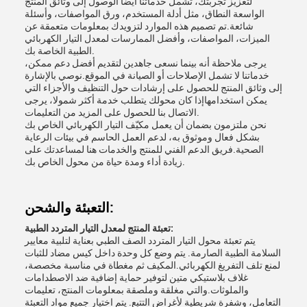
لتعزيز تجربتك، تشمل خدماتنا أيضًا الوصول إلى وثائق المنتج
الواسعة النطاق، مثل أدلة المستخدم، ورق المواصفات، وأسئلة
شائعة.تم تصميم هذه الموارد لتزويدك بمعلومات متعمقة عن
الميزات، المواصفات، وأفضل الممارسات لمعدل التيار الكهربائي
الطبية الخاصة بك.
يرجى ملاحظة أنه بينما نسعى جاهدين لتقديم أفضل دعم ممكن،
خدماتنا لا تشمل الإصلاحات أو الصيانة في الموقع.نوصي بالإشارة
إلى وثائق المنتج للحصول على إرشادات حول التنظيف والأجزاء التي
يمكن استخدامهاإذا كان محولك يتطلب خدمة أكثر شمولا، يرجى
الاتصال بنا للحصول على المزيد من التعليمات.
نحن ملتزمون بضمان أن يعمل مكيّف التيار الكهربائي الخاص بك
بشكل فعال وموثوق به، لدعم العمل الحاسم في بيئات الرعاية
الصحية.فريق الدعم الفني للمنتج والخدمات هنا لمساعدتك على
زيادة أداء ومدة حياة من محول الخاص بك.
التعبئة والشحن:
تعبئة المنتج لمعدل التيار المتردد الطبية:
يتم تعبئة محول التيار المتردد الصف الطبي بعناية لتلبية معايير
السلامة الطبية الصارمة. يتم وضع كل وحدة داخل كيس مضاد للثبات
لمنع تلف التفريغ الكهربائي.المكيف ثم مغطاة في مناسبة مخصصة،
غلاف بلاستيكي متين لتوفير حماية إضافية ضد الاصطدامات
والملوثات.والتي مغلقة وملصقة بمعلومات المنتج، تعليمات
التعامل، وشفرة شريطية لأغراض التتبع. يتم اختيار جميع مواد التعبئة