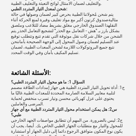
والتغليف لضمان الامتثال لوائح التعبئة والتغليف الطبية.
شحن لمعدل التيار المتردد الطبي:
يتم شحن مُحولاتنا الطبية بحرص كبير لضمان وصولها في حالة
مثاليةصندوق كرتون أكبر مع مواد تغليف وفيرة لمنع الحركة أثناء
النقلهذا الصندوق الخارجي مغلق بشريط مضاد للتلاعب وملصق
بشكل بارز بـ "هش - التعامل مع الحذر" لتشجيع التعامل الحذر.يتم
الشحن من خلال شركات نقل موثوقة التي تقدم تتبع وتتطلب توقيع
عند التسليم لضمان وصول المحول إلى الوجهة الصحيحة بأماننحن
نتبع جميع البروتوكولات اللازمة لشحن المعدات الطبية، لضمان
تسليم المكيف بأمان وفي الوقت المحدد.
الأسئلة الشائعة:
السؤال 1: ما هو محول التيار المتردد الطبي؟
ج1: أداة تحويل التيار المتردد الطبية هي جهاز إمدادات الطاقة مصمم
لتلبية معايير السلامة الصارمة المحددة للمعدات الطبية.غالبًا ما
يحتوي على عزل كهربائي محسن وتيار تسرب منخفض لحماية
المرضى والعاملين.
س2: هل يمكن استخدام محول التيار المتردد الطبية مع أي جهاز
طبي؟
ج2: ليس بالضرورة. من المهم أن تتطابق مواصفات الجهد الخارجي
للمحول والتيار مع متطلبات الجهاز الطبي الخاص بك. أيضا، يجب أن
يكون نوع المكون متوافق.الرجوع دائما إلى دليل الجهاز أو استشارة