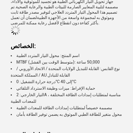
جهاز تحويل التيار الكهربائي الطبية هو تجسيد للموثوقية والأداء،
مصممة لتلبية المعايير الصارمة للبيئات الطبية والرعاية الصحية.تم
تصميم هذا المحول التيار المتردد العلاجي لتوفير مصدر طاقة ثابت
وموثوق به لمجموعة واسعة من الأجهزة الطبيةلضمان أن تعمل
بأكثر كفاءة دون انقطاع لأفضل رعاية ممكنة للمرضى.
الخصائص:
اسم المنتج: محول التيار المتردد الطبية
MTBF (متوسط الوقت بين الفشل): 50,000 ساعة
نوع القابس: القابلة للتبديل الولايات المتحدة / الاتحاد الأوروبي /
المملكة المتحدة / AU القابلة للتبادل
درجة حرارة التشغيل: 0°C إلى 40°C
حماية الإفراط: ميزات وظيفة الاسترداد التلقائي
التيار الخارجي: 2A ، مناسبة لمتطلبات إمدادات الطاقة المختلفة
للمعدات الطبية
مصممة خصيصاً لمتطلبات إمدادات الطاقة للمعدات الطبية
محول متغير للطاقة الطبي الموثوق به يضمن توفير الطاقة بأمان