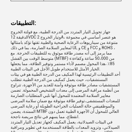
التطبيقات:
جهاز تحويل التيار المتردد من الدرجة الطبية، مع فولتة الخروج
الدقيقة 12VDC وتيار الخروج 2A، هو عنصر أساسي في مجموعة
متنوعة من سيناريوهات الرعاية الصحية والطبية.ثقتها تؤكد بامتثالها
لمعايير السلامة الصارمة، بما في ذلك UL و CE و FCC و ROHS ،
مما يرمز إلى أنه مصدر طاقة موثوق به للتطبيقات الحرجة. مع
متوسط الوقت بين الفشل (MTBF) من 50،000 ساعة وكفاءة ≥
85٪ ،هذا المحول مصمم لأداء مستمر وتوفير الطاقة، مما يجعلها
الخيار الأمثل للاستخدام طويل الأجل في البيئات الطبية.
أحد التطبيقات الرئيسية لهذا المكيف من الدرجة الطبية هو في بيئات
المستشفيات، حيث يعمل كمكيف من الدرجة الطبية.تتطلب
المستشفيات مصادر طاقة موثوقة وآمنة للعديد من الأجهزة، تتراوح
من أنظمة مراقبة المرضى إلى معدات التشخيص المحمولة. تضمن
معايير السلامة المعتمدة للمحول أنها تلبي المتطلبات الصارمة
للمعدات المستشفى،توفير طاقة موثوقة مع ضمان سلامة المرضى
والموظفينفي حالة العمليات الجراحية الطويلة أو رعاية المرضى
الممتدة، يضمن MTBF العالي للمحول أن الأجهزة الطبية تعمل دون
انقطاع، مما يسهم في نتائج مريضة ناجحة.
في البيئات الصيدلانية، يعمل المكيف كجهاز تعديل التيار المتردد
الصيدلاني، وتزويد المعدات بالطاقة المستخدمة في تطوير ومراقبة