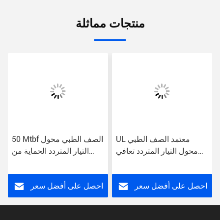
منتجات مماثلة
UL معتمد الصف الطبي
50 Mtbf الصف الطبي محول
محول التيار المتردد تعافي
التيار المتردد الحماية من
تلقائي حماية الدائرة القصيرة
الإفراط 2A التيار الخارجي
85٪ الكفاءة الولايات المتحدة
/ الاتحاد الأوروبي / المملكة
احصل على أفضل سعر
احصل على أفضل سعر
المتحدة / أو وصلة 2A
الخروج