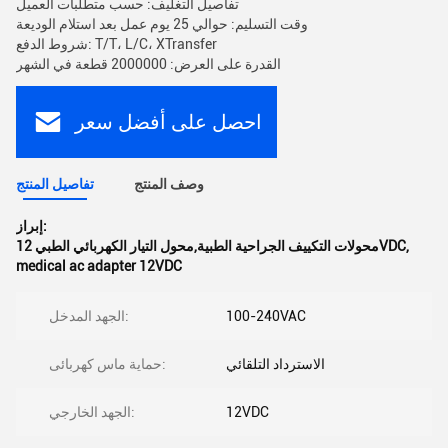
تفاصيل التغليف: حسب متطلبات العميل
وقت التسليم: حوالي 25 يوم عمل بعد استلام الوديعة
شروط الدفع: T/T، L/C، XTransfer
القدرة على العرض: 2000000 قطعة في الشهر
احصل على أفضل سعر
وصف المنتج
تفاصيل المنتج
إبراز:
,
محولات التكييف الجراحية الطبية,محول التيار الكهربائي الطبي 12VDC
medical ac adapter 12VDC
100-240VAC
الجهد المدخل:
الاسترداد التلقائي
حماية ماس كهربائى:
12VDC
الجهد الخارجي: