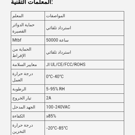
المعلمات التقنية:
المواصفات
المعلم
حماية الدوائر
استرداد تلقائي
القصيرة
50000 ساعة
Mtbf
الحماية من
استرداد تلقائي
الإفراط
الـ UL/CE/FCC/ROHS
معايير السلامة
درجة حرارة
0°C-40°C
العمل
5-95% RH
الرطوبة
2A
تيار الخروج
100-240VAC
الجهد المدخل
≥85%
الكفاءة
درجة حرارة
-20°C-85°C
التخزين