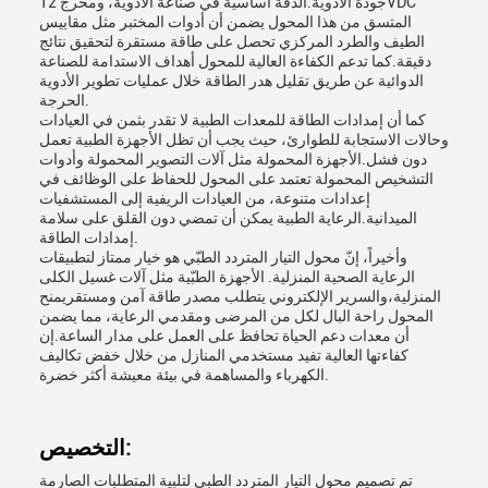
جودة الأدوية.الدقة أساسية في صناعة الأدوية، ومخرج 12VDC
المتسق من هذا المحول يضمن أن أدوات المختبر مثل مقاييس
الطيف والطرد المركزي تحصل على طاقة مستقرة لتحقيق نتائج
دقيقة.كما تدعم الكفاءة العالية للمحول أهداف الاستدامة للصناعة
الدوائية عن طريق تقليل هدر الطاقة خلال عمليات تطوير الأدوية
الحرجة.
كما أن إمدادات الطاقة للمعدات الطبية لا تقدر بثمن في العيادات
وحالات الاستجابة للطوارئ، حيث يجب أن تظل الأجهزة الطبية تعمل
دون فشل.الأجهزة المحمولة مثل آلات التصوير المحمولة وأدوات
التشخيص المحمولة تعتمد على المحول للحفاظ على الوظائف في
إعدادات متنوعة، من العيادات الريفية إلى المستشفيات
الميدانية.الرعاية الطبية يمكن أن تمضي دون القلق على سلامة
إمدادات الطاقة.
وأخيراً، إنّ محول التيار المتردد الطبّي هو خيار ممتاز لتطبيقات
الرعاية الصحية المنزلية. الأجهزة الطبّية مثل آلات غسيل الكلى
المنزلية،والسرير الإلكتروني يتطلب مصدر طاقة آمن ومستقريمنح
المحول راحة البال لكل من المرضى ومقدمي الرعاية، مما يضمن
أن معدات دعم الحياة تحافظ على العمل على مدار الساعة.إن
كفاءتها العالية تفيد مستخدمي المنازل من خلال خفض تكاليف
الكهرباء والمساهمة في بيئة معيشة أكثر خضرة.
التخصيص:
تم تصميم محول التيار المتردد الطبي لتلبية المتطلبات الصارمة