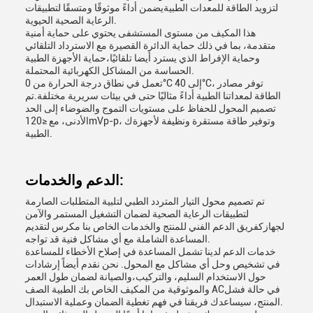
لتزويد الطاقة للمعدات الطبيةيضمن أداءً موثوقًا ومتسقًا لتطبيقات
الرعاية الصحية الحيوية.
هذا المكيف من مستوى المستشفى يحتوي على حماية أمنية
متقدمة، بما في ذلك حماية الدائرة القصيرة مع الاسترداد التلقائي
وحماية الإفراط الذي يسترد أيضا تلقائيًا،حماية الأجهزة الطبية
الحساسة من المشاكل الكهربائية المحتملة.
تعمل في نطاق درجة الحرارة من 0°C إلى 40°C، توفر مصادر
الطاقة لمعداتنا الطبية أداءً مثاليًا حتى في بيئات سريرية مختلفة.تم
تصميم المحول للحفاظ على مستويات التموج والضوضاء إلى الحد
الأدنى، مع ≤120mVp-p، وتوفير طاقة مستقرة ونظيفة لأجهزةك
الطبية.
الدعم والخدمات:
تم تصميم محول التيار المتردد الطبي لتلبية المتطلبات الصارمة
لتطبيقات الرعاية الصحية لضمان التشغيل المستمر والآمن
لجهازكفريق الدعم الفني للمنتج والخدمات الخاص بنا مكرس لتقديم
المساعدة الشاملة مع أي مشاكل فنية قد تواجه.
خدمات الدعم لدينا تشمل المساعدة في إصلاح الأخطاء للمساعدة
في تشخيص وحل أي مشاكل مع المحول. نحن نقدم أيضاً إرشادات
حول الاستخدام السليم، والتركيب،والصيانة لضمان طول العمر
والموثوقية من المكيف الخاص بك الطبية الصف ACفي حالة فشل
المنتج، سيساعدك فريقنا في فهم تغطية الضمان وعملية الاستبدال.